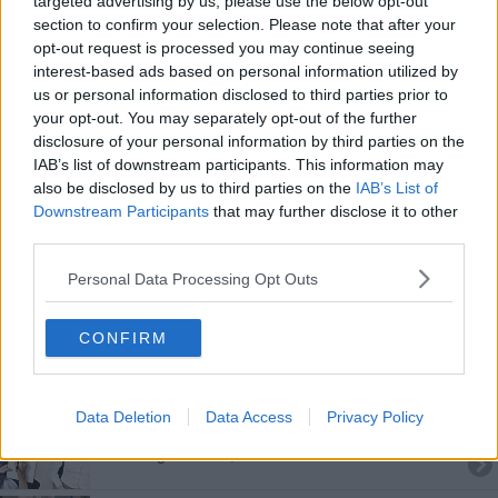
targeted advertising by us, please use the below opt-out
Musei aperti per le feste, in molti l'ingresso è
section to confirm your selection. Please note that after your
gratuito
opt-out request is processed you may continue seeing
Territorio flagellato da Golia
interest-based ads based on personal information utilized by
us or personal information disclosed to third parties prior to
Un luglio da incorniciare per la Tc Sinalunga
your opt-out. You may separately opt-out of the further
disclosure of your personal information by third parties on the
Monica Calamai alla guida della rete ospedaliera
IAB’s list of downstream participants. This information may
also be disclosed by us to third parties on the
IAB’s List of
Monica Calamai alla guida della rete ospedaliera
Downstream Participants
that may further disclose it to other
third parties.
Sconfitta la "Briganti Mangimi", ma buoni spunti
Personal Data Processing Opt Outs
Tonfo della Mangimi, sconfitta per 7 a 1
CONFIRM
Bus, tutti gli orari di Pasqua e Pasquetta
Clausole dedicate per assumere medici negli
Data Deletion
Data Access
Privacy Policy
ospedali periferici
​Psicologo di base, selezioni al via