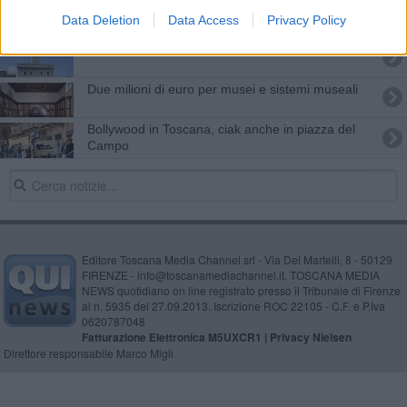
Grande mostra di pittura in arrivo sul territorio
Data Deletion
Data Access
Privacy Policy
Riapre al pubblico la Torre del Palazzo Comunale
Due milioni di euro per musei e sistemi museali
Bollywood in Toscana, ciak anche in piazza del
Campo
Editore Toscana Media Channel srl - Via Dei Martelli, 8 - 50129
FIRENZE - info@toscanamediachannel.it. TOSCANA MEDIA
NEWS quotidiano on line registrato presso il Tribunale di Firenze
al n. 5935 del 27.09.2013. Iscrizione ROC 22105 - C.F. e P.Iva
0620787048
Fatturazione Elettronica M5UXCR1 |
Privacy Nielsen
Direttore responsabile Marco Migli