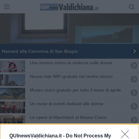
Harvard alla Canonica di San Biagio
Una mostra contro la violenza sulle donne
Nuova rete WiFi gratuita nel centro storico
Museo civico gratuito per tutto il mese di aprile
Un mese di eventi dedicati alle donne
Le opere di Marchianò al Museo Civico
Patrimonio culturale ancora più ricco
QUInewsValdichiana.it -
Do Not Process My