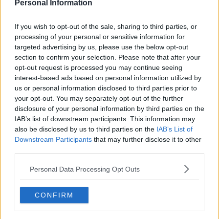
Personal Information
Tre Comuni, una mostra e oltre 80 opere esposte
If you wish to opt-out of the sale, sharing to third parties, or
“Mario Calderai”, collezione di pittura in Comune
processing of your personal or sensitive information for
targeted advertising by us, please use the below opt-out
Gli interpreti della pittura senese in mostra
section to confirm your selection. Please note that after your
opt-out request is processed you may continue seeing
Il borgo ritrova l'arte perduta grazie all'Arma
interest-based ads based on personal information utilized by
us or personal information disclosed to third parties prior to
Dopo 100 anni i futuristi tornano in città
your opt-out. You may separately opt-out of the further
disclosure of your personal information by third parties on the
Parte con il piede giusto la stagione turistica
IAB’s list of downstream participants. This information may
also be disclosed by us to third parties on the
IAB’s List of
Per San Valentino al museo con lo sconto
Downstream Participants
that may further disclose it to other
third parties.
Macchie e Decadentismo incantano i ragazzi
Personal Data Processing Opt Outs
Itinerario artistico dalla macchia al decadentismo
CONFIRM
Montepulciano sotto le dita