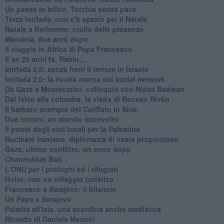
Un paese in bilico, Turchia senza pace
Terza Intifada, non c'è spazio per il Natale
Natale a Betlemme: crollo delle presenze
Mandela, due anni dopo
Il viaggio in Africa di Papa Francesco
E se 20 anni fa, Rabin...
Intifada 2.0: senza freni il terrore in Israele
Intifada 2.0: la rivolta monta sui social network
Da Gaza a Montecatini: colloquio con Nidaa Badwan
Dal falco alla colomba: la visita di Reuven Rivlin
Il barbaro scempio del Califfato in Siria
Due crimini, un mondo sconvolto
Il ponte degli enti locali per la Palestina
Nucleare iraniano, diplomazia di vasta proporzione
Gaza, ultimo conflitto, un anno dopo
Channukkat Bait
L'ONU per i profughi ed i rifugiati
Holot, non un villaggio turistico
Francesco a Sarajevo: il bilancio
Un Papa a Sarajevo
Palmira all'Isis, una sconfitta anche mediatica
Ricordo di Daniela Meucci