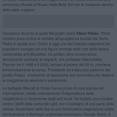
cerimonia ufficiale al Museo delle Belle Arti con le massime cariche
dello stato magiaro.
Occasione durante la quale Bergoglio vedrà
Viktor Orbán
. Primo
ministro poco incline ai richiami all'accoglienza lanciati dal Santo
Padre in questi anni. Orbán è oggi uno dei massimi esponenti del
populismo europeo ed una figura centrale della rete della destra
nazionalista anti-Bruxelles. Un politico ultra-conservatore,
fermamente contrario ai migranti, che professa l'islamofobia.
Premier tra il 1998 e il 2002, tornato al potere dal 2010, mantiene
ininterrottamente la carica. Presidente ed indiscusso padrone del
partito Fidesz, movimento di ispirazione anti-comunista che detiene
la maggioranza assoluta in parlamento.
Le battaglie illiberali di Orbán hanno preso di mira stampa ed
informazione, ridotto notevolmente l'indipendenza della
magistratura e l'autonomia degli enti locali. Ha iniziato una crociata
contro i diritti della comunità Lgbt, con il sostegno di una parte della
chiesa. Sostenitore della tesi di una fantomatica cospirazione ordita
dal finanziere e filantropo ungherese-americano George Soros. Il