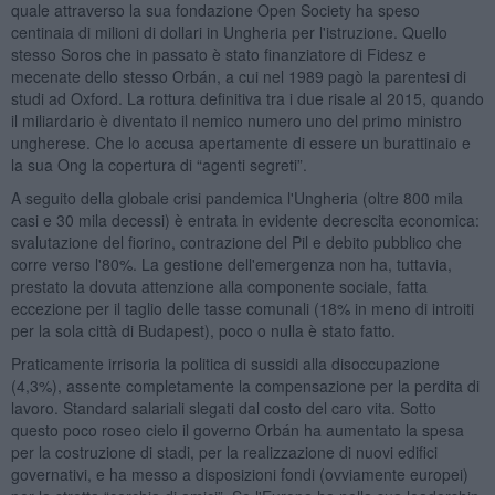
quale attraverso la sua fondazione Open Society ha speso
centinaia di milioni di dollari in Ungheria per l'istruzione. Quello
stesso Soros che in passato è stato finanziatore di Fidesz e
mecenate dello stesso Orbán, a cui nel 1989 pagò la parentesi di
studi ad Oxford. La rottura definitiva tra i due risale al 2015, quando
il miliardario è diventato il nemico numero uno del primo ministro
ungherese. Che lo accusa apertamente di essere un burattinaio e
la sua Ong la copertura di “agenti segreti”.
A seguito della globale crisi pandemica l'Ungheria (oltre 800 mila
casi e 30 mila decessi) è entrata in evidente decrescita economica:
svalutazione del fiorino, contrazione del Pil e debito pubblico che
corre verso l'80%. La gestione dell'emergenza non ha, tuttavia,
prestato la dovuta attenzione alla componente sociale, fatta
eccezione per il taglio delle tasse comunali (18% in meno di introiti
per la sola città di Budapest), poco o nulla è stato fatto.
Praticamente irrisoria la politica di sussidi alla disoccupazione
(4,3%), assente completamente la compensazione per la perdita di
lavoro. Standard salariali slegati dal costo del caro vita. Sotto
questo poco roseo cielo il governo Orbán ha aumentato la spesa
per la costruzione di stadi, per la realizzazione di nuovi edifici
governativi, e ha messo a disposizioni fondi (ovviamente europei)