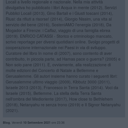
Locali a livello regionale e nazionale. Nella mia attività
divulgativa ho pubblicato i libri Acqua in mente (2012), Servizi
Pubblici Locali (2013), Gino Bartali e i Giusti toscani (2014),
Riusi: da rifiuti a risorse! (2014), Giorgio Nissim, una vita al
servizio del bene (2016), SosteniAMO l'energia (2018), Da
Mogador a Firenze: i Caffaz, viaggio di una famiglia ebrea
(2019). ENRICO CATASSI - Storico e criminologo mancato,
scrivo reportage per diversi quotidiani online. Svolgo progetti di
cooperazione internazionale nei Paesi in via di sviluppo.
Curatore del libro In nome di (2007), sono contento di aver
contribuito, in piccola parte, ad Hamas pace o guerra? (2005) e
Non solo pane (2011). E, ovviamente, alla realizzazione di
molte edizioni del Concerto di Natale a Betlemme e
Gerusalemme. Gli autori insieme hanno curato i seguenti libri:
Gerusalemme ultimo viaggio (2009), Kibbutz 3000 (2011),
Israele 2013 (2013), Francesco in Terra Santa (2014). Voci da
Israele (2015), Betlemme. La stella della Terra Santa
nell'ombra del Medioriente (2017), How close to Bethlehem
(2018), Netanyahu re senza trono (2019) e Il Signor Netanyahu
(2021).
,
Venerdì
ore 23:36
Blog
10 Settembre 2021