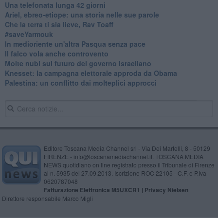
​Una telefonata lunga 42 giorni
​Ariel, ebreo-etiope: una storia nelle sue parole
Che la terra ti sia lieve, Rav Toaff
​#saveYarmouk
​In medioriente un'altra Pasqua senza pace
​Il falco vola anche controvento
Molte nubi sul futuro del governo israeliano
Knesset: la campagna elettorale approda da Obama
Palestina: un conflitto dai molteplici approcci
Editore Toscana Media Channel srl - Via Dei Martelli, 8 - 50129
FIRENZE - info@toscanamediachannel.it. TOSCANA MEDIA
NEWS quotidiano on line registrato presso il Tribunale di Firenze
al n. 5935 del 27.09.2013. Iscrizione ROC 22105 - C.F. e P.Iva
0620787048
Fatturazione Elettronica M5UXCR1 |
Privacy Nielsen
Direttore responsabile Marco Migli