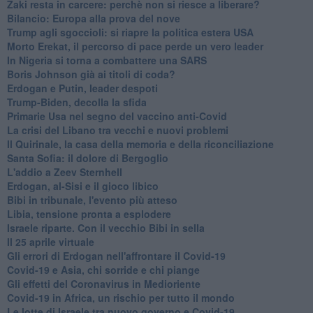
Zaki resta in carcere: perchè non si riesce a liberare?
Bilancio: Europa alla prova del nove
Trump agli sgoccioli: si riapre la politica estera USA
Morto Erekat, il percorso di pace perde un vero leader
In Nigeria si torna a combattere una SARS
Boris Johnson già ai titoli di coda?
Erdogan e Putin, leader despoti
Trump-Biden, decolla la sfida
Primarie Usa nel segno del vaccino anti-Covid
La crisi del Libano tra vecchi e nuovi problemi
Il Quirinale, la casa della memoria e della riconciliazione
Santa Sofia: il dolore di Bergoglio
L'addio a ​Zeev Sternhell
Erdogan, al-Sisi e il gioco libico
Bibi in tribunale, l'evento più atteso
Libia, tensione pronta a esplodere
Israele riparte. Con il vecchio Bibi in sella
Il 25 aprile virtuale
Gli errori di Erdogan nell'affrontare il Covid-19
Covid-19 e Asia, chi sorride e chi piange
Gli effetti del Coronavirus in Medioriente
Covid-19 in Africa, un rischio per tutto il mondo
Le lotte di Israele tra nuovo governo e Covid-19