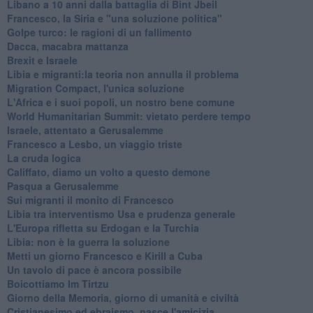
Libano a 10 anni dalla battaglia di Bint Jbeil
Francesco, la Siria e "una soluzione politica"
Golpe turco: le ragioni di un fallimento
Dacca, macabra mattanza
Brexit e Israele
Libia e migranti:la teoria non annulla il problema
Migration Compact, l'unica soluzione
L'Africa e i suoi popoli, un nostro bene comune
World Humanitarian Summit: vietato perdere tempo
Israele, attentato a Gerusalemme
Francesco a Lesbo, un viaggio triste
La cruda logica
Califfato, diamo un volto a questo demone
Pasqua a Gerusalemme
Sui migranti il monito di Francesco
Libia tra interventismo Usa e prudenza generale
L'Europa rifletta su Erdogan e la Turchia
Libia: non è la guerra la soluzione
Metti un giorno Francesco e Kirill a Cuba
Un tavolo di pace è ancora possibile
Boicottiamo Im Tirtzu
Giorno della Memoria, giorno di umanità e civiltà
Cristianesimo ed ebraismo, nasce l'amicizia