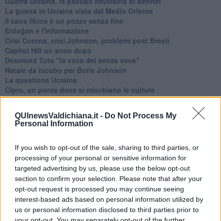
Guerra Ucraina, la pseudo neutralità di Bennet
La guerra in Ucraina vista dal Medio Oriente
​Il caos libico è un pozzo senza fine
Erdoğan e l'informazione
Crisi Corona, crisi Johnson, problemi post Brexit
Capitol Hill un anno dopo
Desmond Tutu "la voce dei senza voce"
Natale da incubo per Boris Johnson
La questione Ucraina
Cipro, un ponte dove si mischiano le culture
Una vigilia di Natale per un nuovo Rais
La questione israelo-palestinese ignorata dal G20
QUInewsValdichiana.it -
Do Not Process My
Erdogan continua a sfidare l'Occidente
Personal Information
Libano, collasso economico e guerra civile
Johnson, da Trump a Biden alla Brexit
If you wish to opt-out of the sale, sharing to third parties, or
L'AUKUS e il Quad
processing of your personal or sensitive information for
Biden, primo presidente USA non in guerra
Papa Bergoglio vedrà Viktor Orbán
targeted advertising by us, please use the below opt-out
Bennet, un giorno in attesa di Biden
section to confirm your selection. Please note that after your
Il ritorno dei talebani
opt-out request is processed you may continue seeing
​La lenta agonia del Libano
interest-based ads based on personal information utilized by
Sudafrica, è allarme alimentare
us or personal information disclosed to third parties prior to
Usa di nuovo al centro della geopolitica internazionale
your opt-out. You may separately opt-out of the further