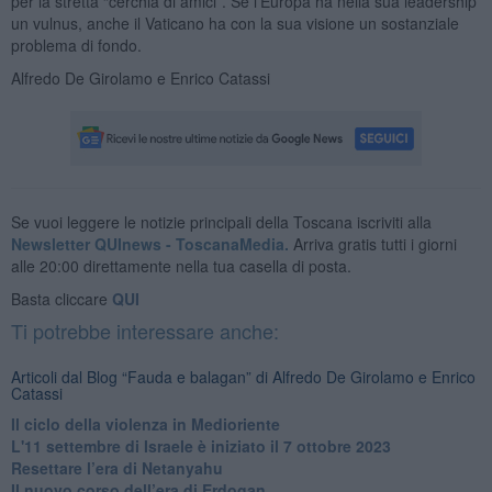
per la stretta “cerchia di amici”. Se l'Europa ha nella sua leadership
un vulnus, anche il Vaticano ha con la sua visione un sostanziale
problema di fondo.
Alfredo De Girolamo e Enrico Catassi
Se vuoi leggere le notizie principali della Toscana iscriviti alla
Newsletter QUInews - ToscanaMedia.
Arriva gratis tutti i giorni
alle 20:00 direttamente nella tua casella di posta.
Basta cliccare
QUI
Ti potrebbe interessare anche:
Articoli dal Blog “Fauda e balagan” di Alfredo De Girolamo e Enrico
Catassi
Il ciclo della violenza in Medioriente
L'11 settembre di Israele è iniziato il 7 ottobre 2023
Resettare l’era di Netanyahu
​Il nuovo corso dell’era di Erdogan