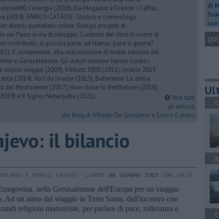
di 
osteniAMO l'energia (2018), Da Mogador a Firenze: i Caffaz,
Scar
rea (2019). ENRICO CATASSI - Storico e criminologo
con 
er diversi quotidiani online. Svolgo progetti di
 nei Paesi in via di sviluppo. Curatore del libro In nome di
QUI
er contribuito, in piccola parte, ad Hamas pace o guerra?
1). E, ovviamente, alla realizzazione di molte edizioni del
emme e Gerusalemme. Gli autori insieme hanno curato i
 ultimo viaggio (2009), Kibbutz 3000 (2011), Israele 2013
Santa (2014). Voci da Israele (2015), Betlemme. La stella
Ult
ra del Medioriente (2017), How close to Bethlehem (2018),
2019) e Il Signor Netanyahu (2021).
Vedi tutti
C
gli articoli
del blog di Alfredo De Girolamo e Enrico Catassi
jevo: il bilancio
A
ROLAMO E ENRICO CATASSI - LUNEDÌ
08 GIUGNO 2015
ORE 08:15
Erzegovina, nella Gerusalemme dell'Europa per un viaggio
. Ad un anno dal viaggio in Terra Santa, dall'incontro con
e grandi religioni monoteiste, per parlare di pace, tolleranza e
C