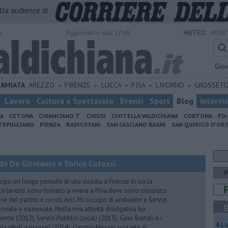
alla audience di
o
Aggiornato alle 17:45
METEO:
MONT
Gio
AMIATA
AREZZO
FIRENZE
LUCCA
PISA
LIVORNO
GROSSET
Lavoro
Cultura e Spettacolo
Eventi
Sport
Blog
Intervi
IA
CETONA
CHIANCIANO T.
CHIUSI
CIVITELLA VALDICHIANA
CORTONA
FO
EPULCIANO
PIENZA
RADICOFANI
SAN CASCIANO BAGNI
SAN QUIRICO D'ORC
do De Girolamo e Enrico Catassi
 un lungo periodo di vita vissuta a Firenze in cui la
ta lavoro, sono tornato a vivere a Pisa dove sono cresciuto
one del partito e circoli Arci. Mi occupo di ambiente e Servizi
Q
gionale e nazionale. Nella mia attività divulgativa ho
ente (2012), Servizi Pubblici Locali (2013), Gino Bartali e i
A L
 da rifiuti a risorse! (2014), Giorgio Nissim, una vita al