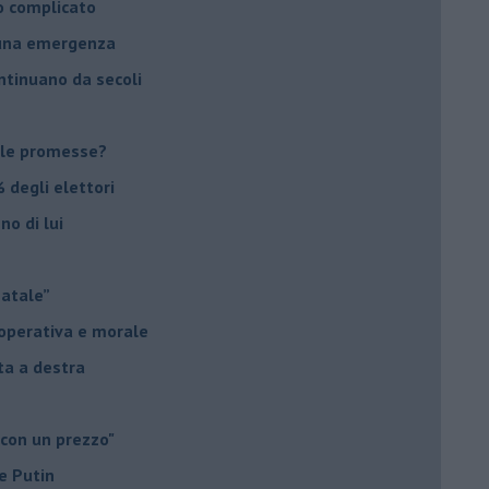
o complicato
suna emergenza
ontinuano da secoli
le promesse?
 degli elettori
no di lui
Natale”
à operativa e morale
sta a destra
 con un prezzo"
e Putin