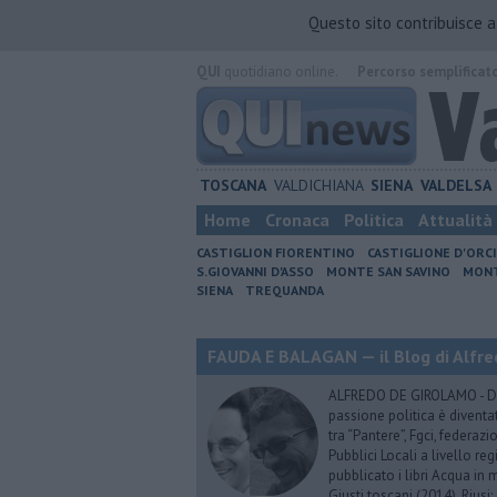
Questo sito contribuisce 
QUI
quotidiano online.
Percorso semplificat
TOSCANA
VALDICHIANA
SIENA
VALDELSA
Home
Cronaca
Politica
Attualità
CASTIGLION FIORENTINO
CASTIGLIONE D'ORC
S.GIOVANNI D'ASSO
MONTE SAN SAVINO
MONT
SIENA
TREQUANDA
FAUDA E BALAGAN — il Blog di Alfre
ALFREDO DE GIROLAMO - Dopo
passione politica è diventa
tra “Pantere”, Fgci, federazi
Pubblici Locali a livello re
pubblicato i libri Acqua in m
Giusti toscani (2014), Riusi: