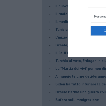
​Il nuovo corso dell’era di Erd
Il ruolo delle diplomazie nei c
Persona
Il medioriente di Silvio
Tunisia rischiosa e strategica 
L'inizio del “secolo della Turc
Israele, deciderà il borsone d
Il Re, il Primo Ministro, il Sin
Turchia al voto, Erdogan in bil
La "Marcia dei vivi" per non d
A maggio le urne decideranno 
Biden ha fatto infuriare la de
Israele rischia una guerra civi
Bufera sull'immigrazione