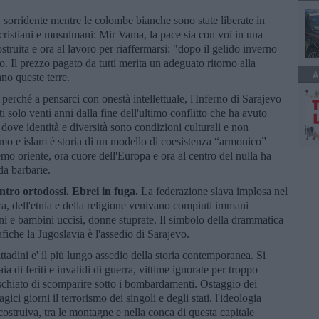
 sorridente mentre le colombe bianche sono state liberate in
di cristiani e musulmani: Mir Vama, la pace sia con voi in una
ostruita e ora al lavoro per riaffermarsi: "dopo il gelido inverno
o. Il prezzo pagato da tutti merita un adeguato ritorno alla
A
ano queste terre.
perché a pensarci con onestà intellettuale, l'Inferno di Sarajevo
solo venti anni dalla fine dell'ultimo conflitto che ha avuto
 dove identità e diversità sono condizioni culturali e non
imo e islam è storia di un modello di coesistenza “armonico”
emo oriente, ora cuore dell'Europa e ora al centro del nulla ha
da barbarie.
ntro ortodossi. Ebrei in fuga.
La federazione slava implosa nel
a, dell'etnia e della religione venivano compiuti immani
ni e bambini uccisi, donne stuprate. Il simbolo della drammatica
fiche la Jugoslavia è l'assedio di Sarajevo.
ittadini e' il più lungo assedio della storia contemporanea. Si
a di feriti e invalidi di guerra, vittime ignorate per troppo
schiato di scomparire sotto i bombardamenti. Ostaggio dei
gici giorni il terrorismo dei singoli e degli stati, l'ideologia
costruiva, tra le montagne e nella conca di questa capitale