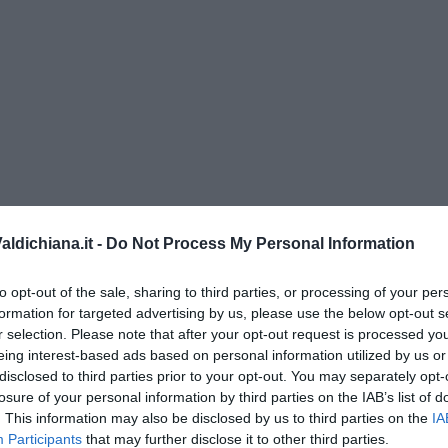
ldichiana.it -
Do Not Process My Personal Information
to opt-out of the sale, sharing to third parties, or processing of your per
formation for targeted advertising by us, please use the below opt-out s
di Alfredo De Girolamo e Enrico Catassi
r selection. Please note that after your opt-out request is processed y
eing interest-based ads based on personal information utilized by us or
oriente
disclosed to third parties prior to your opt-out. You may separately opt-
losure of your personal information by third parties on the IAB’s list of
iziato il 7 ottobre 2023
. This information may also be disclosed by us to third parties on the
IA
Participants
that may further disclose it to other third parties.