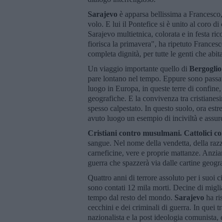
Sarajevo
è apparsa bellissima a Francesco,
volo. E lui il Pontefice si è unito al coro 
Sarajevo multietnica, colorata e in festa ric
fiorisca la primavera", ha ripetuto Francesc
completa dignità, per tutte le genti che abit
Un viaggio importante quello di
Bergoglio
pare lontano nel tempo. Eppure sono passati 
luogo in Europa, in queste terre di confine,
geografiche. E la convivenza tra cristianes
spesso calpestato. In questo suolo, ora estr
avuto luogo un esempio di inciviltà e assur
Cristiani contro musulmani. Cattolici co
sangue. Nel nome della vendetta, della razz
carneficine, vere e proprie mattanze. Anzia
guerra che spazzerà via dalle cartine geogra
Quattro anni di terrore assoluto per i suoi c
sono contati 12 mila morti. Decine di migliai
tempo dal resto del mondo.
Sarajevo
ha ri
cecchini e dei criminali di guerra. In quei tra
nazionalista e la post ideologia comunista, 