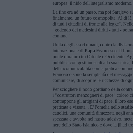
europea, il nido dell'integralismo moderno
La fine era ad un passo, ma poi Sarajevo si 
finalmente, un futuro cosmopolita. Al di là 
di tutti i cittadini di fronte alla legge". Ne
"godendo dei medesimi diritti - tutti - potr
comune."
Unità degli esseri umani, contro la division
internazionale di
Papa Francesco
. Il Pont
ponte duraturo tra Oriente e Occidente. Agg
pubblica con gesti inusuali alla sua carica,
dell'incomunicabilità con la pratica comune a 
Francesco sono la semplicità del messaggio
comunicare, di scoprire le ricchezze di ogn
Per sciogliere il nodo gordiano della contr
i "costruttori menzogneri di pace" coloro c
contrappone gli artigiani di pace, il loro e
praticata e vissuta". E' l'omelia nello
stadi
cattolici, una comunità dimezzata negli ann
spezzata e avvolta nel nastro adesivo, meta
nere dello Stato Islamico e dove la jihad trov