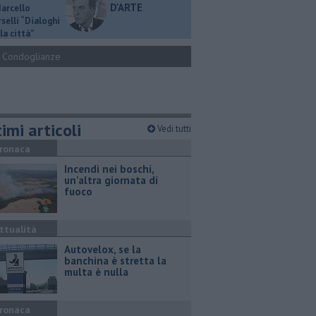
D'ARTE
Marcello
selli “Dialoghi
la città"
Condoglianze
imi articoli
Vedi tutti
ronaca
Incendi nei boschi,
un'altra giornata di
fuoco
ttualità
Autovelox, se la
banchina è stretta la
multa è nulla
ronaca