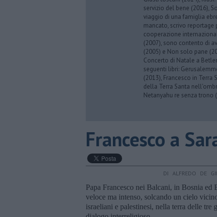
servizio del bene (2016), S
viaggio di una famiglia eb
mancato, scrivo reportage p
cooperazione internazionale
(2007), sono contento di av
(2005) e Non solo pane (201
Concerto di Natale a Betl
seguenti libri: Gerusalemme
(2013), Francesco in Terra 
della Terra Santa nell'omb
Netanyahu re senza trono (
Francesco a Sara
DI ALFREDO DE GI
Papa Francesco nei Balcani, in Bosnia ed 
veloce ma intenso, solcando un cielo vicino
israeliani e palestinesi, nella terra delle tr
dialogo interreligioso.