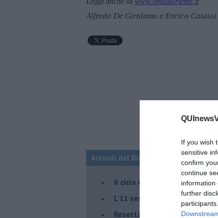
Leggi anche su
www.ilmedioriente.it
Alfredo De Girolamo e Enrico Catassi
QUInewsVa
If you wish 
sensitive in
Articoli dal Blog “Fauda e balagan” 
confirm you
continue se
Il ciclo della violenza in Medi
information 
further disc
L'11 settembre di Israele è in
participants
Resettare l’era di Netanyahu
Downstream 