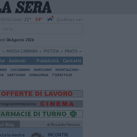
22°
34°
EPULCIANO
QuiNews.net
vedì
06 Agosto 2026
O
MASSA CARRARA
PISTOIA
PRATO
ste
Animali
Pubblicità
Contatti
IANO
LUCIGNANO
MARCIANO
MONTALCINO-
IA
SARTEANO
SINALUNGA
TORRITA DI
ui Blog
di Riccardo Ferrucci
INCONTRI
ucca la mostra