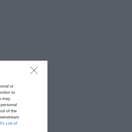
sonal or
ection to
ou may
 personal
out of the
 downstream
B’s List of