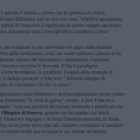
.
è salvata, è tornata a vivere con la speranza di vedere,
di ogni differenza, tutti in una sola cosa: "effettiva uguaglianza
lle parole di Francesco il significato di questo viaggio apostolico:
anno attivamente dare il loro specifico contributo al bene
e, per realizzare la pax universale nel segno della dottrina
efice della mediazione, colui che vuole edificare i pilastri di un
irando i protocolli diplomatici e sbalordendo l'opinione
 Francesco avvicina le diversità. Evita il paradigma
tutte le religioni, la preghiera. I segreti della strategia di
, il dialogo paziente e fiducioso: "abbiamo bisogno di
uno, di valorizzare ciò che ci unisce".
apposizione, della diffidenza e dell'incomprensione eterna contro
he fomentano "il clima di guerra" attuale. A loro Francesco
sempio: "non una giustizia declamata, teorizzata e pianificata ma
o Olimpico di Kosevo
, gremito sin dal mattino dai fedeli
i. Francesco impugna con forza il bastone pastorale, la ferula
fora di un paese dove oltre alle colombe sventolano le bandiere
a terreno fertile per reclutare le sue milizie del terrore.