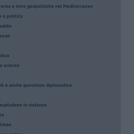
nterna e mire geopolitiche nel Mediterraneo
e e politica
 addio
hnson
oshua
o oriente
leh è anche questione diplomatica
 esplodono in violenza
ze
 Orbán