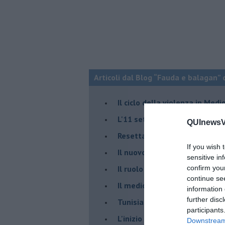
Articoli dal Blog “Fauda e balagan” 
Il ciclo della violenza in Medi
L'11 settembre di Israele è in
QUInewsVa
Resettare l’era di Netanyahu
If you wish 
​Il nuovo corso dell’era di Erd
sensitive in
Il ruolo delle diplomazie nei c
confirm you
continue se
Il medioriente di Silvio
information 
further disc
Tunisia rischiosa e strategica 
participants
L'inizio del “secolo della Turc
Downstream 