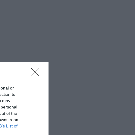
sonal or
ection to
ou may
 personal
out of the
 downstream
B’s List of