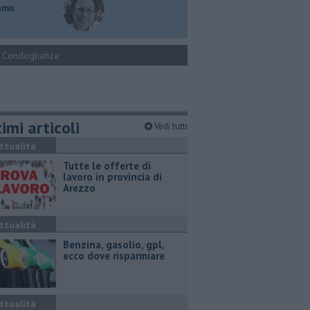
ismo
Condoglianze
imi articoli
Vedi tutti
ttualità
​Tutte le offerte di
lavoro in provincia di
Arezzo
ttualità
​Benzina, gasolio, gpl,
ecco dove risparmiare
ttualità