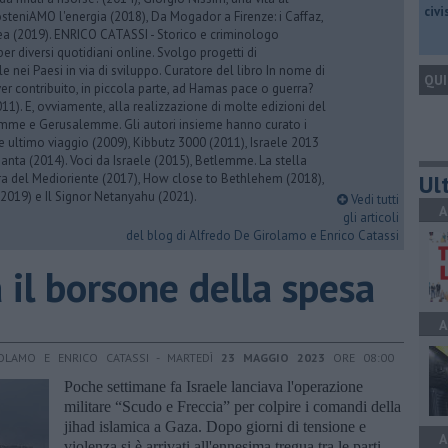
civ
osteniAMO l'energia (2018), Da Mogador a Firenze: i Caffaz,
rea (2019). ENRICO CATASSI - Storico e criminologo
er diversi quotidiani online. Svolgo progetti di
 nei Paesi in via di sviluppo. Curatore del libro In nome di
QUI
er contribuito, in piccola parte, ad Hamas pace o guerra?
1). E, ovviamente, alla realizzazione di molte edizioni del
emme e Gerusalemme. Gli autori insieme hanno curato i
 ultimo viaggio (2009), Kibbutz 3000 (2011), Israele 2013
Santa (2014). Voci da Israele (2015), Betlemme. La stella
Ult
ra del Medioriente (2017), How close to Bethlehem (2018),
2019) e Il Signor Netanyahu (2021).
Vedi tutti
A
gli articoli
del blog di Alfredo De Girolamo e Enrico Catassi
à il borsone della spesa
A
OLAMO E ENRICO CATASSI - MARTEDÌ
23 MAGGIO 2023
ORE 08:00
Poche settimane fa Israele lanciava l'operazione
militare “Scudo e Freccia” per colpire i comandi della
jihad islamica a Gaza. Dopo giorni di tensione e
A
violenza si è arrivati all'ennesima tregua tra le parti,