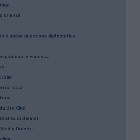
oshua
o oriente
leh è anche questione diplomatica
 esplodono in violenza
ze
 Orbán
rroristici
toria
zia Usa Cina
tralità di Bennet
l Medio Oriente
a fine