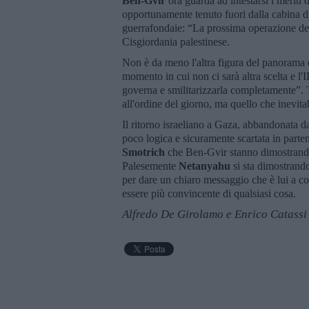
Ben-Gvir
ora guarda ad intestarsi i meriti 
opportunamente tenuto fuori dalla cabina di
guerrafondaie: “La prossima operazione dev
Cisgiordania palestinese.
Non è da meno l'altra figura del panorama d
momento in cui non ci sarà altra scelta e l'
governa e smilitarizzarla completamente”.
all'ordine del giorno, ma quello che inevit
Il ritorno israeliano a Gaza, abbandonata 
poco logica e sicuramente scartata in part
Smotrich
che Ben-Gvir stanno dimostrando 
Palesemente
Netanyahu
si sta dimostrando 
per dare un chiaro messaggio che è lui a c
essere più convincente di qualsiasi cosa.
Alfredo De Girolamo e Enrico Catassi