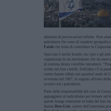
alimenta di provocazioni infinite. Non aiutano
palestinesi che sono di carattere geografico
Fatah
che tenta di controllare la Cisgiorda
Spaccata è anche Israele, tra i pro e gli an
organizzata in un movimento che da mesi si 
di estrema destra vorrebbe introdurre. “Piog
scritto nei loro cartelli. Dall'altra c'è la pa
corteo hanno sfilato nei quartieri arabi di 
avvenuta nel 1967, in seguito all'esito del
scontri con i palestinesi.
Parte della responsabilità del caos di Geru
appoggiarsi al radicalismo per tornare sul 
queste frange estremiste in balia dei loro le
Itamar
Ben-Gvir
, autore dell’ennesima pro