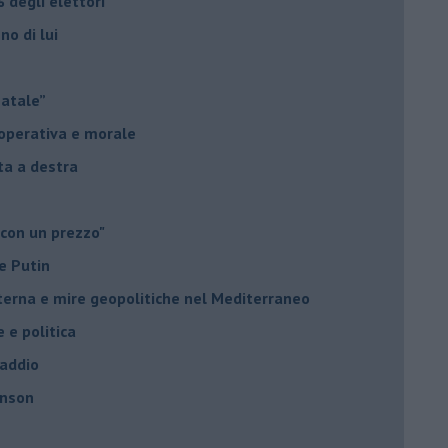
 degli elettori
no di lui
Natale”
à operativa e morale
sta a destra
 con un prezzo"
e Putin
nterna e mire geopolitiche nel Mediterraneo
e e politica
 addio
hnson