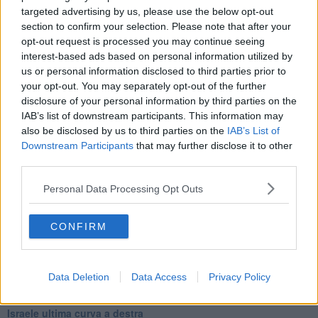
Una vigilia di Natale per un nuovo Rais
targeted advertising by us, please use the below opt-out
La questione israelo-palestinese ignorata dal G20
section to confirm your selection. Please note that after your
Erdogan continua a sfidare l'Occidente
opt-out request is processed you may continue seeing
Libano, collasso economico e guerra civile
Johnson, da Trump a Biden alla Brexit
interest-based ads based on personal information utilized by
L'AUKUS e il Quad
us or personal information disclosed to third parties prior to
Biden, primo presidente USA non in guerra
your opt-out. You may separately opt-out of the further
Papa Bergoglio vedrà Viktor Orbán
disclosure of your personal information by third parties on the
Bennet, un giorno in attesa di Biden
IAB’s list of downstream participants. This information may
Il ritorno dei talebani
also be disclosed by us to third parties on the
IAB’s List of
​La lenta agonia del Libano
Downstream Participants
that may further disclose it to other
Sudafrica, è allarme alimentare
third parties.
Usa di nuovo al centro della geopolitica internazionale
L’appuntamento di Israele con il cambiamento
Personal Data Processing Opt Outs
La farsa delle elezioni in Siria
In Medioriente non ci sono favole, solo realtà
Biden chiama ma Netanyahu non risponde
CONFIRM
Niente di nuovo in Medioriente
La forza di Boris Johnson
Biden nuovo alleato armeno contro la Turchia
Data Deletion
Data Access
Privacy Policy
Mar Mediterraneo cimitero silente
Richiami neo ottomani, la Francia guarda sospetta
Israele ultima curva a destra