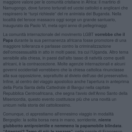
maggiore valore per le comunità cristiane in Africa: il martirio di
Namugongo, dove furono torturati ed uccisi cattolici e anglicani che
respinsero le “turpi richieste” del re animista del Buganda. Nella
località del feroce massacro oggi sorge un grande santuario,
inaugurato da Paolo VI, meta ogni anno di pellegrinaggi.
La comunità internazionale del movimento LGBT
vorrebbe che il
Papa
durante la sua permanenza africana fosse promotore di una
maggiore tolleranza e parlasse contro la criminalizzazione
dell'omosessualità in atto in molti paesi, tra cui l'Uganda. Altro tema
sensibile alla chiesa, in paesi dall'alto tasso di natività come quelli
africani, è la contraccezione. Molte agenzie internazionali e alcuni
governi occidentali vorrebbero che la chiesa cattolica rinunciasse
alla sua opposizione, soprattutto al divieto dell'uso del preservativo.
Infine, al centro del viaggio apostolico anche l'apertura in anteprima
della Porta Santa della Cattedrale di Bangui nella capitale
Repubblica Centroafricana, che segna l'avvio dell'Anno Santo della
Misericordia, questo evento costituisce più che una novità un
unicum nella storia del cattolicesimo.
Comunque, ci apprestiamo all'ennesimo viaggio in modalità
Bergoglio: la solita borsa nera in mano, sorridente,
niente
giubbotto antiproiettile e nemmeno la papamobile blindata
.
“Attentati? Temo di più le zanzare”
, nelle parole di Francesco