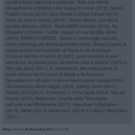
Locali a livello regionale e nazionale. Nella mia attività
divulgativa ho pubblicato i libri Acqua in mente (2012), Servizi
Pubblici Locali (2013), Gino Bartali e i Giusti toscani (2014),
Riusi: da rifiuti a risorse! (2014), Giorgio Nissim, una vita al
servizio del bene (2016), SosteniAMO l'energia (2018), Da
Mogador a Firenze: i Caffaz, viaggio di una famiglia ebrea
(2019). ENRICO CATASSI - Storico e criminologo mancato,
scrivo reportage per diversi quotidiani online. Svolgo progetti di
cooperazione internazionale nei Paesi in via di sviluppo.
Curatore del libro In nome di (2007), sono contento di aver
contribuito, in piccola parte, ad Hamas pace o guerra? (2005) e
Non solo pane (2011). E, ovviamente, alla realizzazione di
molte edizioni del Concerto di Natale a Betlemme e
Gerusalemme. Gli autori insieme hanno curato i seguenti libri:
Gerusalemme ultimo viaggio (2009), Kibbutz 3000 (2011),
Israele 2013 (2013), Francesco in Terra Santa (2014). Voci da
Israele (2015), Betlemme. La stella della Terra Santa
nell'ombra del Medioriente (2017), How close to Bethlehem
(2018), Netanyahu re senza trono (2019) e Il Signor Netanyahu
(2021).
,
Giovedì
ore 17:50
Blog
26 Novembre 2015