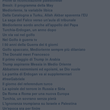
Prove di riconciliazione palestinese
Brexit: il programma della May
Medioriente, la variabile libica
Dalla Catalogna a Turku, Allah Akbar spaventa l'EU
La saga del Falco verso un'aula di tribunale
Medioriente sordo anche all'appello del Papa
Turchia-Erdogan, un anno dopo
Un via vai nel golfo
Nel Golfo è guerra tv
I 50 anni della Guerra dei 6 giorni
Golfo spaccato, Medioriente sempre più dilaniato
The Donald meet Francesco
Il primo viaggio di Trump in Arabia
Trump aspirante Messia in Medio Oriente
Abbattere estremismi ed egoismi, se Dio vuole
La partita di Erdogan va ai supplementari
#freeGabriele
Il giorno del referendum turco
La spirale del terrore in Russia e Siria
Da Roma a Roma per una nuova Europa
Turchia, un sovrano senza pietà
L'ignoranza trumpiana su Israele e Palestina
Un'epoca sta per finire