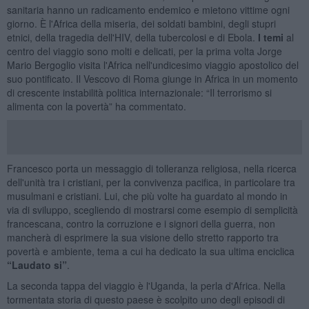
sanitaria hanno un radicamento endemico e mietono vittime ogni
giorno. È l'Africa della miseria, dei soldati bambini, degli stupri
etnici, della tragedia dell'HIV, della tubercolosi e di Ebola.
I temi
al
centro del viaggio sono molti e delicati, per la prima volta Jorge
Mario Bergoglio visita l'Africa nell'undicesimo viaggio apostolico del
suo pontificato. Il Vescovo di Roma giunge in Africa in un momento
di crescente instabilità politica internazionale: “Il terrorismo si
alimenta con la povertà” ha commentato.
Francesco porta un messaggio di tolleranza religiosa, nella ricerca
dell'unità tra i cristiani, per la convivenza pacifica, in particolare tra
musulmani e cristiani. Lui, che più volte ha guardato al mondo in
via di sviluppo, scegliendo di mostrarsi come esempio di semplicità
francescana, contro la corruzione e i signori della guerra, non
mancherà di esprimere la sua visione dello stretto rapporto tra
povertà e ambiente, tema a cui ha dedicato la sua ultima enciclica
“Laudato si”
.
La seconda tappa del viaggio è l'Uganda, la perla d'Africa. Nella
tormentata storia di questo paese è scolpito uno degli episodi di