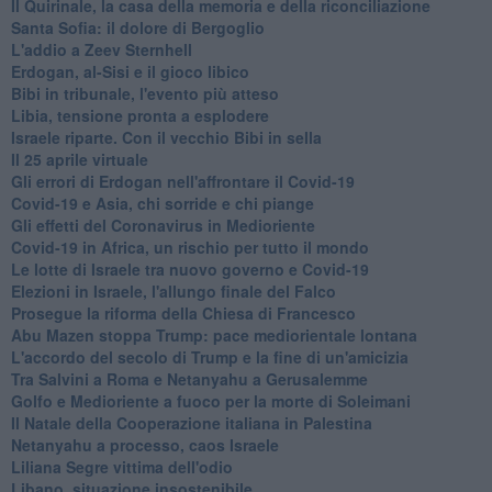
Il Quirinale, la casa della memoria e della riconciliazione
Santa Sofia: il dolore di Bergoglio
L'addio a ​Zeev Sternhell
Erdogan, al-Sisi e il gioco libico
Bibi in tribunale, l'evento più atteso
Libia, tensione pronta a esplodere
Israele riparte. Con il vecchio Bibi in sella
Il 25 aprile virtuale
Gli errori di Erdogan nell'affrontare il Covid-19
Covid-19 e Asia, chi sorride e chi piange
Gli effetti del Coronavirus in Medioriente
Covid-19 in Africa, un rischio per tutto il mondo
Le lotte di Israele tra nuovo governo e Covid-19
Elezioni in Israele, l'allungo finale del Falco
Prosegue la riforma della Chiesa di Francesco
Abu Mazen stoppa Trump: pace mediorientale lontana
L'accordo del secolo di Trump e la fine di un'amicizia
Tra Salvini a Roma e Netanyahu a Gerusalemme
Golfo e Medioriente a fuoco per la morte di Soleimani
Il Natale della Cooperazione italiana in Palestina
Netanyahu a processo, caos Israele
Liliana Segre vittima dell'odio
Libano, situazione insostenibile