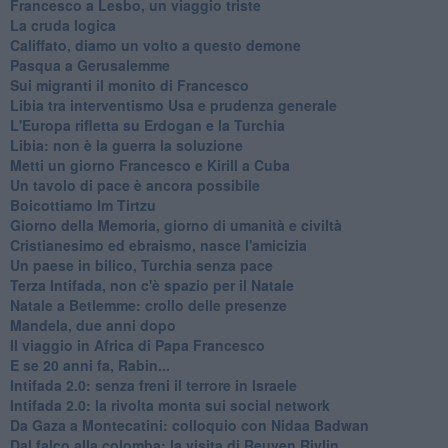
Francesco a Lesbo, un viaggio triste
La cruda logica
Califfato, diamo un volto a questo demone
Pasqua a Gerusalemme
Sui migranti il monito di Francesco
Libia tra interventismo Usa e prudenza generale
L'Europa rifletta su Erdogan e la Turchia
Libia: non è la guerra la soluzione
Metti un giorno Francesco e Kirill a Cuba
Un tavolo di pace è ancora possibile
Boicottiamo Im Tirtzu
Giorno della Memoria, giorno di umanità e civiltà
Cristianesimo ed ebraismo, nasce l'amicizia
Un paese in bilico, Turchia senza pace
Terza Intifada, non c'è spazio per il Natale
Natale a Betlemme: crollo delle presenze
Mandela, due anni dopo
Il viaggio in Africa di Papa Francesco
E se 20 anni fa, Rabin...
Intifada 2.0: senza freni il terrore in Israele
Intifada 2.0: la rivolta monta sui social network
Da Gaza a Montecatini: colloquio con Nidaa Badwan
Dal falco alla colomba: la visita di Reuven Rivlin