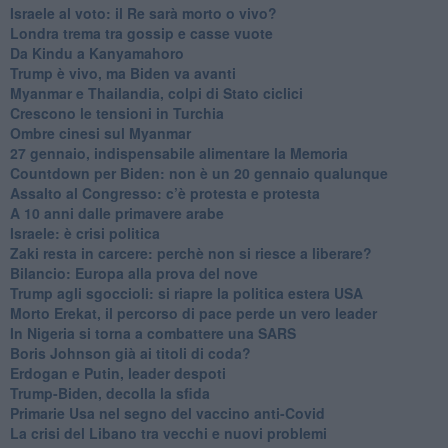
Israele al voto: il Re sarà morto o vivo?
Londra trema tra gossip e casse vuote
Da Kindu a Kanyamahoro
Trump è vivo, ma Biden va avanti
Myanmar e Thailandia, colpi di Stato ciclici
Crescono le tensioni in Turchia
Ombre cinesi sul Myanmar
27 gennaio, indispensabile alimentare la Memoria
Countdown per Biden: non è un 20 gennaio qualunque
Assalto al Congresso: c’è protesta e protesta
A 10 anni dalle primavere arabe
Israele: è crisi politica
Zaki resta in carcere: perchè non si riesce a liberare?
Bilancio: Europa alla prova del nove
Trump agli sgoccioli: si riapre la politica estera USA
Morto Erekat, il percorso di pace perde un vero leader
In Nigeria si torna a combattere una SARS
Boris Johnson già ai titoli di coda?
Erdogan e Putin, leader despoti
Trump-Biden, decolla la sfida
Primarie Usa nel segno del vaccino anti-Covid
La crisi del Libano tra vecchi e nuovi problemi