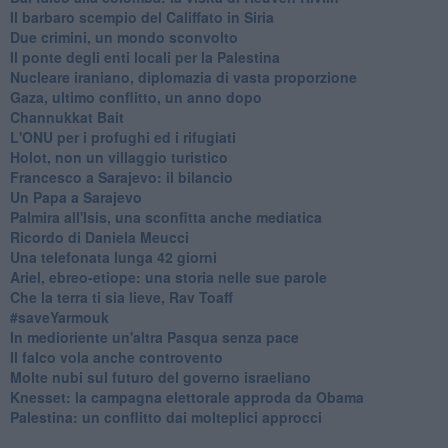
Il barbaro scempio del Califfato in Siria
Due crimini, un mondo sconvolto
Il ponte degli enti locali per la Palestina
Nucleare iraniano, diplomazia di vasta proporzione
Gaza, ultimo conflitto, un anno dopo
Channukkat Bait
L'ONU per i profughi ed i rifugiati
Holot, non un villaggio turistico
Francesco a Sarajevo: il bilancio
Un Papa a Sarajevo
Palmira all'Isis, una sconfitta anche mediatica
Ricordo di Daniela Meucci
​Una telefonata lunga 42 giorni
​Ariel, ebreo-etiope: una storia nelle sue parole
Che la terra ti sia lieve, Rav Toaff
​#saveYarmouk
​In medioriente un'altra Pasqua senza pace
​Il falco vola anche controvento
Molte nubi sul futuro del governo israeliano
Knesset: la campagna elettorale approda da Obama
Palestina: un conflitto dai molteplici approcci