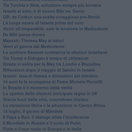
Tra Turchia e Siria, soluzione sempre più lontana
Israele al voto, è di nuovo Bibi vs. Gantz
GB: da Corbyn una scelta coraggiosa pro-Brexit
La lunga estate di Israele prima del voto
Vicini all’irreparabile, sale la tensione in Medioriente
Re Bibi senza ritorno
Mayexit: Theresa May ai saluti
Venti di guerra dal Medioriente
Lo scrittore Bassem commenta le elezioni israeliane
Tra Trump e Erdogan è tempo di ultimatum
Strada in salita per la May tra Londra e Bruxelles
Riflessioni dopo il viaggio di Salvini in Israele
Israele: resa di Hamas e dimissioni del ministro
10 anni fa la scomparsa di Padre Michele Piccirilli
In Brasile è il momento della verità
Lo spettro delle elezioni anticipate regna in UK
Grecia fuori dalla crisi, countdown iniziato
La mutazione libica e la situazione in Centro Africa
18 luglio, il giorno di Mandela
Il Papa a Bari: il dialogo sfida l’intolleranza
Il Mondiale in Russia e il ruolo di Putin
Putin e il suo ruolo in Europa e in Italia