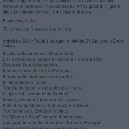
Se vuoi leggere le notizie principali della Toscana iscriviti alla
Newsletter QUInews - ToscanaMedia.
Arriva gratis tutti i giorni
alle 20:00 direttamente nella tua casella di posta.
Basta cliccare
QUI
Ti potrebbe interessare anche:
Articoli dal Blog “Fauda e balagan” di Alfredo De Girolamo e Enrico
Catassi
Il ciclo della violenza in Medioriente
L'11 settembre di Israele è iniziato il 7 ottobre 2023
Resettare l’era di Netanyahu
​Il nuovo corso dell’era di Erdogan
Il ruolo delle diplomazie nei conflitti
Il medioriente di Silvio
Tunisia rischiosa e strategica per l'Italia
L'inizio del “secolo della Turchia”
Israele, deciderà il borsone della spesa
Il Re, il Primo Ministro, il Sindaco e la Brexit
Turchia al voto, Erdogan in bilico
La "Marcia dei vivi" per non dimenticare
A maggio le urne decideranno il futuro di Erdoğan
Biden ha fatto infuriare la destra israeliana