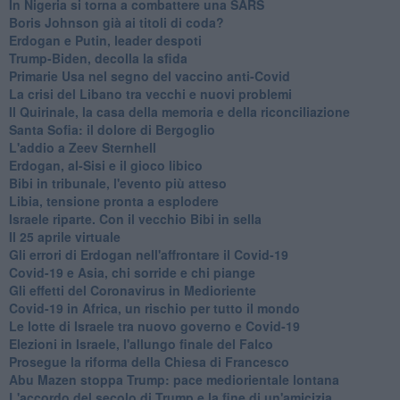
In Nigeria si torna a combattere una SARS
Boris Johnson già ai titoli di coda?
Erdogan e Putin, leader despoti
Trump-Biden, decolla la sfida
Primarie Usa nel segno del vaccino anti-Covid
La crisi del Libano tra vecchi e nuovi problemi
Il Quirinale, la casa della memoria e della riconciliazione
Santa Sofia: il dolore di Bergoglio
L'addio a ​Zeev Sternhell
Erdogan, al-Sisi e il gioco libico
Bibi in tribunale, l'evento più atteso
Libia, tensione pronta a esplodere
Israele riparte. Con il vecchio Bibi in sella
Il 25 aprile virtuale
Gli errori di Erdogan nell'affrontare il Covid-19
Covid-19 e Asia, chi sorride e chi piange
Gli effetti del Coronavirus in Medioriente
Covid-19 in Africa, un rischio per tutto il mondo
Le lotte di Israele tra nuovo governo e Covid-19
Elezioni in Israele, l'allungo finale del Falco
Prosegue la riforma della Chiesa di Francesco
Abu Mazen stoppa Trump: pace mediorientale lontana
L'accordo del secolo di Trump e la fine di un'amicizia