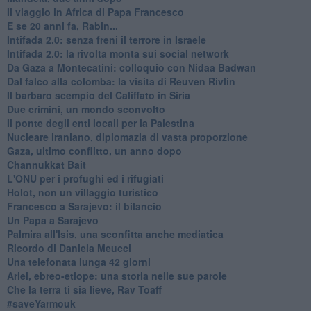
Il viaggio in Africa di Papa Francesco
E se 20 anni fa, Rabin...
Intifada 2.0: senza freni il terrore in Israele
Intifada 2.0: la rivolta monta sui social network
Da Gaza a Montecatini: colloquio con Nidaa Badwan
Dal falco alla colomba: la visita di Reuven Rivlin
Il barbaro scempio del Califfato in Siria
Due crimini, un mondo sconvolto
Il ponte degli enti locali per la Palestina
Nucleare iraniano, diplomazia di vasta proporzione
Gaza, ultimo conflitto, un anno dopo
Channukkat Bait
L'ONU per i profughi ed i rifugiati
Holot, non un villaggio turistico
Francesco a Sarajevo: il bilancio
Un Papa a Sarajevo
Palmira all'Isis, una sconfitta anche mediatica
Ricordo di Daniela Meucci
​Una telefonata lunga 42 giorni
​Ariel, ebreo-etiope: una storia nelle sue parole
Che la terra ti sia lieve, Rav Toaff
​#saveYarmouk