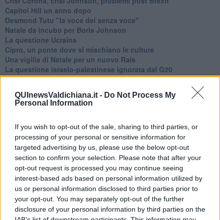
Crisi Corona, crisi Johnson, problemi post Brexit
Capitol Hill un anno dopo
Desmond Tutu "la voce dei senza voce"
Natale da incubo per Boris Johnson
La questione Ucraina
Cipro, un ponte dove si mischiano le culture
Una vigilia di Natale per un nuovo Rais
La questione israelo-palestinese ignorata dal G20
Erdogan continua a sfidare l'Occidente
Libano, collasso economico e guerra civile
QUInewsValdichiana.it -
Do Not Process My
Johnson, da Trump a Biden alla Brexit
Personal Information
L'AUKUS e il Quad
Biden, primo presidente USA non in guerra
If you wish to opt-out of the sale, sharing to third parties, or
Papa Bergoglio vedrà Viktor Orbán
Bennet, un giorno in attesa di Biden
processing of your personal or sensitive information for
Il ritorno dei talebani
targeted advertising by us, please use the below opt-out
​La lenta agonia del Libano
section to confirm your selection. Please note that after your
Sudafrica, è allarme alimentare
opt-out request is processed you may continue seeing
Usa di nuovo al centro della geopolitica internazionale
interest-based ads based on personal information utilized by
L’appuntamento di Israele con il cambiamento
us or personal information disclosed to third parties prior to
La farsa delle elezioni in Siria
your opt-out. You may separately opt-out of the further
In Medioriente non ci sono favole, solo realtà
disclosure of your personal information by third parties on the
Biden chiama ma Netanyahu non risponde
IAB’s list of downstream participants. This information may