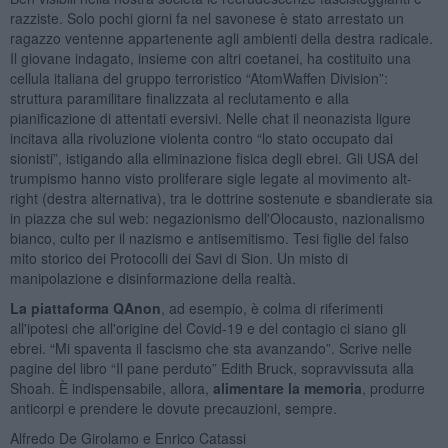
razziste. Solo pochi giorni fa nel savonese è stato arrestato un
ragazzo ventenne appartenente agli ambienti della destra radicale.
Il giovane indagato, insieme con altri coetanei, ha costituito una
cellula italiana del gruppo terroristico “AtomWaffen Division”:
struttura paramilitare finalizzata al reclutamento e alla
pianificazione di attentati eversivi. Nelle chat il neonazista ligure
incitava alla rivoluzione violenta contro “lo stato occupato dai
sionisti”, istigando alla eliminazione fisica degli ebrei. Gli USA del
trumpismo hanno visto proliferare sigle legate al movimento alt-
right (destra alternativa), tra le dottrine sostenute e sbandierate sia
in piazza che sul web: negazionismo dell'Olocausto, nazionalismo
bianco, culto per il nazismo e antisemitismo. Tesi figlie del falso
mito storico dei Protocolli dei Savi di Sion. Un misto di
manipolazione e disinformazione della realtà.
La piattaforma QAnon
, ad esempio, è colma di riferimenti
all'ipotesi che all'origine del Covid-19 e del contagio ci siano gli
ebrei. “Mi spaventa il fascismo che sta avanzando”. Scrive nelle
pagine del libro “Il pane perduto” Edith Bruck, sopravvissuta alla
Shoah. È indispensabile, allora,
alimentare la memoria
, produrre
anticorpi e prendere le dovute precauzioni, sempre.
Alfredo De Girolamo e Enrico Catassi