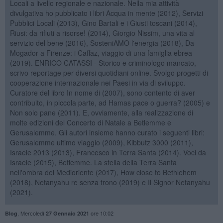
Locali a livello regionale e nazionale. Nella mia attività
divulgativa ho pubblicato i libri Acqua in mente (2012), Servizi
Pubblici Locali (2013), Gino Bartali e i Giusti toscani (2014),
Riusi: da rifiuti a risorse! (2014), Giorgio Nissim, una vita al
servizio del bene (2016), SosteniAMO l'energia (2018), Da
Mogador a Firenze: i Caffaz, viaggio di una famiglia ebrea
(2019). ENRICO CATASSI - Storico e criminologo mancato,
scrivo reportage per diversi quotidiani online. Svolgo progetti di
cooperazione internazionale nei Paesi in via di sviluppo.
Curatore del libro In nome di (2007), sono contento di aver
contribuito, in piccola parte, ad Hamas pace o guerra? (2005) e
Non solo pane (2011). E, ovviamente, alla realizzazione di
molte edizioni del Concerto di Natale a Betlemme e
Gerusalemme. Gli autori insieme hanno curato i seguenti libri:
Gerusalemme ultimo viaggio (2009), Kibbutz 3000 (2011),
Israele 2013 (2013), Francesco in Terra Santa (2014). Voci da
Israele (2015), Betlemme. La stella della Terra Santa
nell'ombra del Medioriente (2017), How close to Bethlehem
(2018), Netanyahu re senza trono (2019) e Il Signor Netanyahu
(2021).
,
Mercoledì
ore 10:02
Blog
27 Gennaio 2021