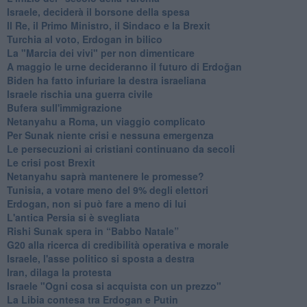
Israele, deciderà il borsone della spesa
Il Re, il Primo Ministro, il Sindaco e la Brexit
Turchia al voto, Erdogan in bilico
La "Marcia dei vivi" per non dimenticare
A maggio le urne decideranno il futuro di Erdoğan
Biden ha fatto infuriare la destra israeliana
Israele rischia una guerra civile
Bufera sull'immigrazione
Netanyahu a Roma, un viaggio complicato
Per Sunak niente crisi e nessuna emergenza
Le persecuzioni ai cristiani continuano da secoli
Le crisi post Brexit
Netanyahu saprà mantenere le promesse?
Tunisia, a votare meno del 9% degli elettori
Erdogan, non si può fare a meno di lui
L'antica Persia si è svegliata
Rishi Sunak spera in “Babbo Natale”
G20 alla ricerca di credibilità operativa e morale
Israele, l'asse politico si sposta a destra
Iran, dilaga la protesta
Israele "Ogni cosa si acquista con un prezzo"
La Libia contesa tra Erdogan e Putin