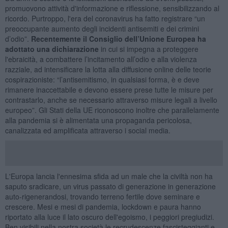
promuovono attività d'informazione e riflessione, sensibilizzando al
ricordo. Purtroppo, l'era del coronavirus ha fatto registrare “un
preoccupante aumento degli incidenti antisemiti e dei crimini
d’odio”.
Recentemente il Consiglio dell’Unione Europea ha
adottato una dichiarazione
in cui si impegna a proteggere
l'ebraicità, a combattere l’incitamento all’odio e alla violenza
razziale, ad intensificare la lotta alla diffusione online delle teorie
cospirazioniste: “l’antisemitismo, in qualsiasi forma, è e deve
rimanere inaccettabile e devono essere prese tutte le misure per
contrastarlo, anche se necessario attraverso misure legali a livello
europeo”. Gli Stati della UE riconoscono inoltre che parallelamente
alla pandemia si è alimentata una propaganda pericolosa,
canalizzata ed amplificata attraverso i social media.
L'Europa lancia l'ennesima sfida ad un male che la civiltà non ha
saputo sradicare, un virus passato di generazione in generazione
auto-rigenerandosi, trovando terreno fertile dove seminare e
crescere. Mesi e mesi di pandemia, lockdown e paura hanno
riportato alla luce il lato oscuro dell'egoismo, i peggiori pregiudizi.
Ben visibili nella nostra società le recrudescenze fascisteggianti e