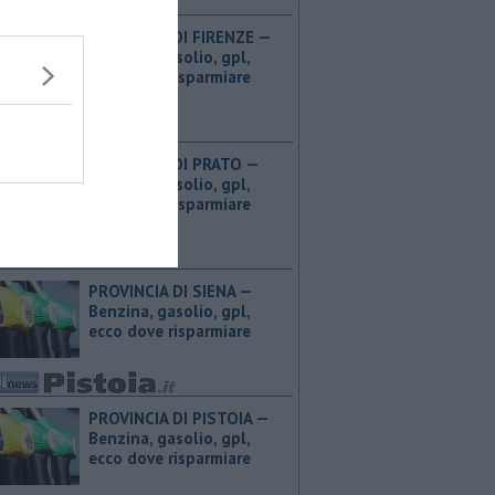
PROVINCIA DI FIRENZE — ​
Benzina, gasolio, gpl,
ecco dove risparmiare
PROVINCIA DI PRATO — ​
Benzina, gasolio, gpl,
ecco dove risparmiare
PROVINCIA DI SIENA — ​
Benzina, gasolio, gpl,
ecco dove risparmiare
PROVINCIA DI PISTOIA — ​
Benzina, gasolio, gpl,
ecco dove risparmiare