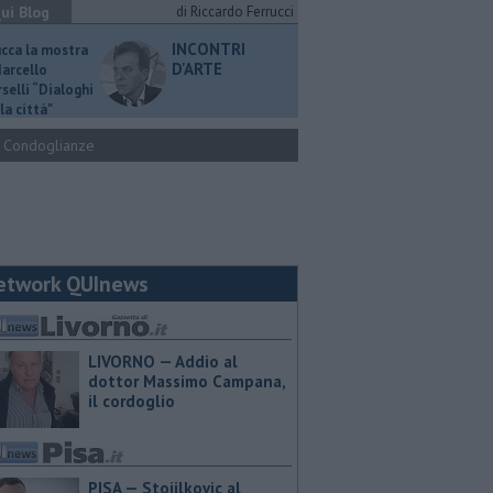
ui Blog
di Riccardo Ferrucci
INCONTRI
ucca la mostra
D'ARTE
Marcello
selli “Dialoghi
la città"
Condoglianze
etwork QUInews
LIVORNO — Addio al
dottor Massimo Campana,
il cordoglio
PISA — Stojilkovic al