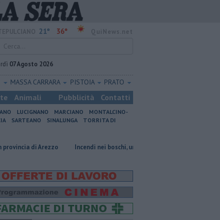
21°
36°
EPULCIANO
QuiNews.net
rdì
07 Agosto 2026
O
MASSA CARRARA
PISTOIA
PRATO
ste
Animali
Pubblicità
Contatti
IANO
LUCIGNANO
MARCIANO
MONTALCINO-
IA
SARTEANO
SINALUNGA
TORRITA DI
Arezzo
Incendi nei boschi, un'altra giornata di fuoco
Autovelox, se l