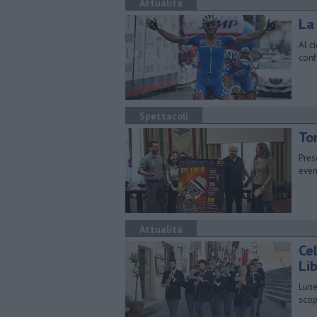
Attualità
La
Al c
conf
Spettacoli
Tor
Pres
even
Attualità
Cel
Li
Lune
scop