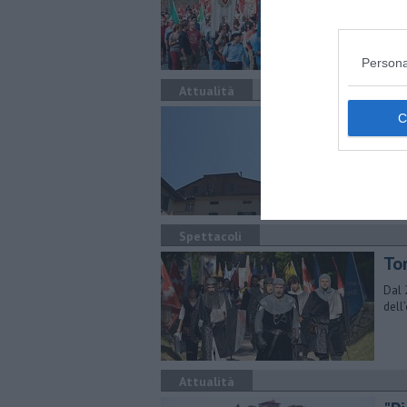
cong
Persona
Attualità
Sa
ce
L’Am
ceri
Mart
Spettacoli
Tor
Dal 
dell
Attualità