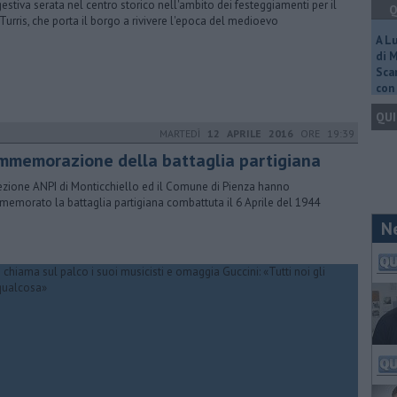
estiva serata nel centro storico nell'ambito dei festeggiamenti per il
Q
 Turris, che porta il borgo a rivivere l'epoca del medioevo
A L
di 
Scar
con 
QUI
MARTEDÌ
12 APRILE 2016
ORE 19:39
mmemorazione della battaglia partigiana
ezione ANPI di Monticchiello ed il Comune di Pienza hanno
emorato la battaglia partigiana combattuta il 6 Aprile del 1944
N