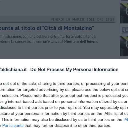
a
VENERDÌ
19 MARZO 2021
ORE 12:58
punta al titolo di "Città di Montalcino"
ministrazione, con una delibera di Giunta, ha avviato l'iter per
iederne la concessione con un'istanza al Ministero dell'Interno
VENERDÌ
22 APRILE 2016
ORE 14:42
ldichiana.it -
Do Not Process My Personal Information
aprile, il sacrificio dei partigiani
liziani, lunedì 25 aprile celebra l’Anniversario della Liberazione con
to opt-out of the sale, sharing to third parties, or processing of your per
manifestazione organizzata dal Comune con Anpi ed ex-combattenti
formation for targeted advertising by us, please use the below opt-out s
r selection. Please note that after your opt-out request is processed y
eing interest-based ads based on personal information utilized by us or
disclosed to third parties prior to your opt-out. You may separately opt-
LUNEDÌ
05 SETTEMBRE 2016
ORE 15:19
losure of your personal information by third parties on the IAB’s list of
nifestazione Anpi, il sindaco non commenta
. This information may also be disclosed by us to third parties on the
IA
Participants
that may further disclose it to other third parties.
omment da parte del sindaco Andrea Marchetti sullo svolgimento