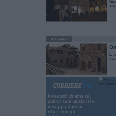
Sugg
Tria
Attualità
Co
La s
comm
Jovanotti chiama sul
palco i suoi musicisti e
omaggia Guccini:
«Tutti noi gli