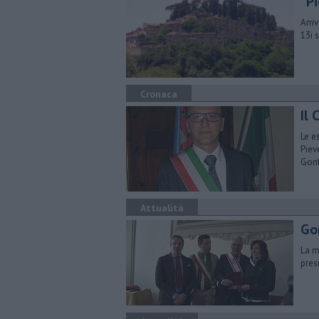
"Pi
Arri
13i 
Cronaca
Il 
Le e
Piev
Gon
Attualità
Go
La m
pres