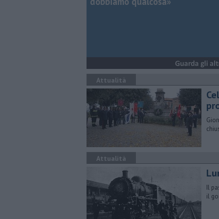
dobbiamo qualcosa»
Attualità
Ce
pr
Gior
chiu
Attualità
Lun
Il p
il g