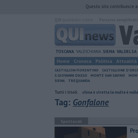
Questo sito contribuisce 
QUI
quotidiano online.
Percorso semplificat
TOSCANA
VALDICHIANA
SIENA
VALDELSA
Home
Cronaca
Politica
Attualità
CASTIGLION FIORENTINO
CASTIGLIONE D'ORC
S.GIOVANNI D'ASSO
MONTE SAN SAVINO
MONT
SIENA
TREQUANDA
fuoco
Autovelox, se la banchina è stretta la multa è nulla
Tutti i titoli:
Uccise la
Tag:
Gonfalone
Spettacoli
Pr