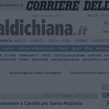
alla audience di
o
Aggiornato alle 19:20
METEO:
MONT
Vene
AMIATA
AREZZO
FIRENZE
LUCCA
PISA
LIVORNO
GROSSET
Lavoro
Cultura e Spettacolo
Eventi
Sport
Blog
Intervi
IA
CETONA
CHIANCIANO T.
CHIUSI
CIVITELLA VALDICHIANA
CORTONA
FO
EPULCIANO
PIENZA
RADICOFANI
SAN CASCIANO BAGNI
SAN QUIRICO D'ORC
 figlia di 4 anni, è scomparso
​Tutte le offerte di lavoro in provincia di 
SABATO
27 GIUGNO 2015
ORE 15:32
ocessione a Cavallo per Santa Mustiola