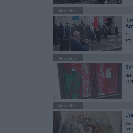
Attualità
Tor
Ar
Per 
anti
Attualità
Sc
Nell
uova 
Attualità
L’a
L’Am
ceri