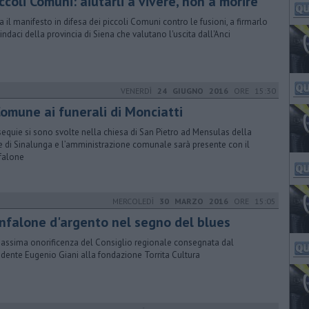
ccoli Comuni: aiutarli a vivere, non a morire"
va il manifesto in difesa dei piccoli Comuni contro le fusioni, a firmarlo
sindaci della provincia di Siena che valutano l'uscita dall'Anci
VENERDÌ
24 GIUGNO 2016
ORE 15:30
Comune ai funerali di Monciatti
sequie si sono svolte nella chiesa di San Pietro ad Mensulas della
e di Sinalunga e l’amministrazione comunale sarà presente con il
falone
MERCOLEDÌ
30 MARZO 2016
ORE 15:05
nfalone d'argento nel segno del blues
assima onorificenza del Consiglio regionale consegnata dal
idente Eugenio Giani alla fondazione Torrita Cultura