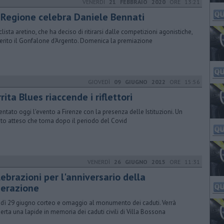
VENERDÌ
21 FEBBRAIO 2020
ORE 13:21
 Regione celebra Daniele Bennati
iclista aretino, che ha deciso di ritirarsi dalle competizioni agonistiche,
erito il Gonfalone d'Argento. Domenica la premiazione
GIOVEDÌ
09 GIUGNO 2022
ORE 15:56
rita Blues riaccende i riflettori
entato oggi l'evento a Firenze con la presenza delle Istituzioni. Un
to atteso che torna dopo il periodo del Covid
VENERDÌ
26 GIUGNO 2015
ORE 11:31
ebrazioni per l'anniversario della
berazione
dì 29 giugno corteo e omaggio al monumento dei caduti. Verrà
erta una lapide in memoria dei caduti civili di Villa Bossona