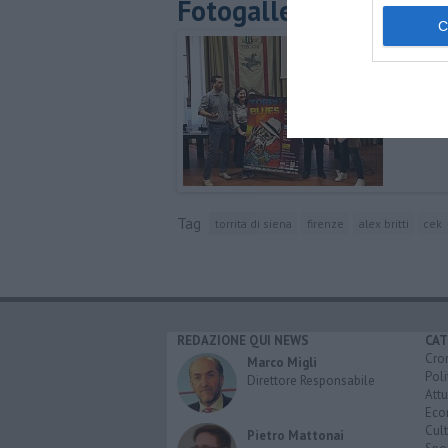
Fotogallery
Tag
torrita di siena
firenze
alex britti
cek
REDAZIONE QUI NEWS
CAT
Cro
Marco Migli
Poli
Direttore Responsabile
Attu
Eco
Cult
Pietro Mattonai