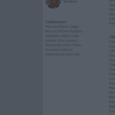
Spo
Redattore
Spet
Inte
Opi
Imp
Collaboratori
Pro
Marcella Bitozzi, Sergio
Braccini, Michele Bufalino,
Valentina Caffieri, Linda
CO
Giuliani, Dina Laurenzi,
Cast
Monica Nocciolini, Paolo
Cast
Nocentini, Gabriele
Cet
Santarnecchi, Paola Silvi.
Chi
Chiu
Civi
Cor
Foi
Luc
Mar
Mon
Mon
Mon
Pie
Rad
San