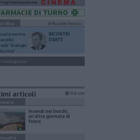
ui Blog
di Riccardo Ferrucci
INCONTRI
ucca la mostra
D'ARTE
Marcello
selli “Dialoghi
la città"
Condoglianze
imi articoli
Vedi tutti
ronaca
Incendi nei boschi,
un'altra giornata di
fuoco
ttualità