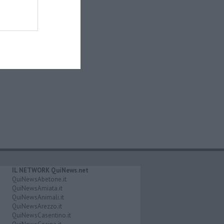
IL NETWORK QuiNews.net
QuiNewsAbetone.it
QuiNewsAmiata.it
QuiNewsAnimali.it
QuiNewsArezzo.it
QuiNewsCasentino.it