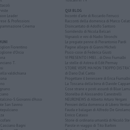
rt
Toscani in TV
tacoli
rviste
QUI BLOG
nion Leader
Incontri d'arte di Riccardo Ferrucci
rese & Professioni
Racconti della domenica di Marco Celat
grammazione Cinema
Disincantato di Adolfo Santoro
Sorridendo di Nicola Belcari
Vignaioli e vini di Nadio Stronchi
MUNI
Le pregiate penne di Pierantonio Pardi
iglion Fiorentino
Pagine allegre di Gianni Micheli
iglione d'Orcia
Psico-cose di Federica Giusti
ona
VI PRESENTO I MIEI... di Dino Fiumalbi
anciano T.
Le stelle di Astrea di Edit Permay
si
STORIE VISPE MA NON TROPPO DISTR
tella valdichiana
di Dario Dal Canto
tona
Progettare il benessere di Erica Fiumalbi
ano
La Toscana della birra di Davide Cappan
ignano
Cose strane e posti assurdi di Blue Lam
ciano
Storielba di Alessandro Canestrelli
talcino-S.Giovanni d'Asso
NEURONEWS di Alberto Arturo Vergani
te San Savino
Pensieri della domenica di Libero Ventur
tepulciano
Fauda e balagan di Alfredo De Girolam
nza
Enrico Catassi
icofani
Storie di ordinaria umanità di Nicolò Ste
 Casciano Bagni
Parole in viaggio di Tito Barbini