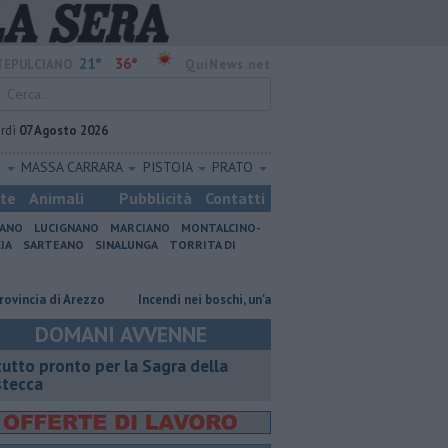
21°
36°
EPULCIANO
QuiNews.net
rdì
07 Agosto 2026
O
MASSA CARRARA
PISTOIA
PRATO
ste
Animali
Pubblicità
Contatti
IANO
LUCIGNANO
MARCIANO
MONTALCINO-
IA
SARTEANO
SINALUNGA
TORRITA DI
 di Arezzo
Incendi nei boschi, un'altra giornata di fuoco
Autovelox, 
DOMANI AVVENNE
 tutto pronto per la Sagra della
stecca