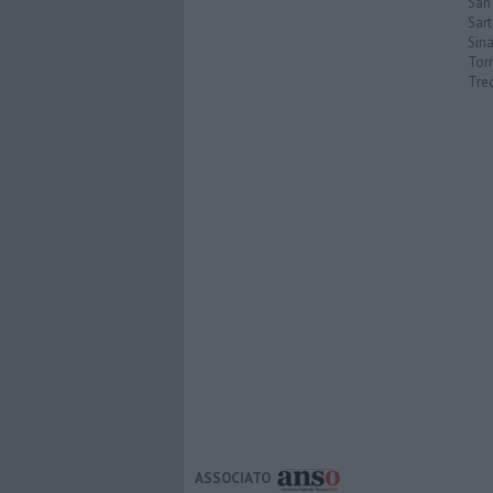
San 
Sar
Sin
Torr
Tre
ASSOCIATO