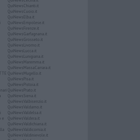
QuiNewsCecina.it
QuiNewsChianti.it
QuiNewsCuoio.it
QuiNewsElba.it
i
QuiNewsEmpolese.it
QuiNewsFirenze.it
QuiNewsGarfagnana.it
QuiNewsGrosseto.it
QuiNewsLivorno.it
QuiNewsLucca.it
QuiNewsLunigiana.it
QuiNewsMaremma.it
QuiNewsMassaCarrara.it
ATTE
QuiNewsMugello.it
QuiNewsPisa.it
QuiNewsPistoia.it
nari
QuiNewsPrato.it
a
QuiNewsSiena.it
QuiNewsValbisenzio.it
QuiNewsValdarno.it
i
QuiNewsValdelsa.it
o e
QuiNewsValdera.it
QuiNewsValdichiana.it
lla
QuiNewsValdicornia.it
QuiNewsValdinievole.it