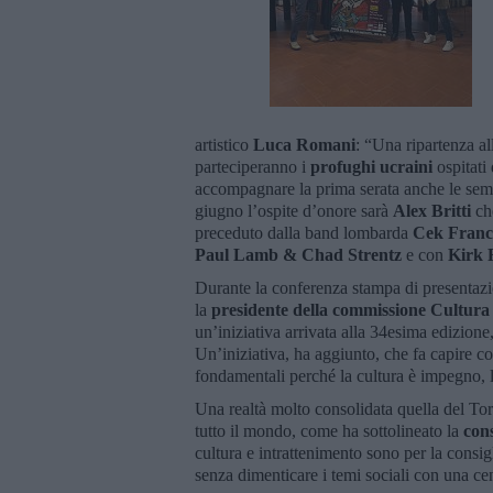
artistico
Luca Romani
: “Una ripartenza al
parteciperanno i
profughi ucraini
ospitati 
accompagnare la prima serata anche le semif
giugno l’ospite d’onore sarà
Alex Britti
ch
preceduto dalla band lombarda
Cek Franc
Paul Lamb & Chad Strentz
e con
Kirk F
Durante la conferenza stampa di presentazio
la
presidente della commissione Cultura
un’iniziativa arrivata alla 34esima edizione,
Un’iniziativa, ha aggiunto, che fa capire c
fondamentali perché la cultura è impegno, la
Una realtà molto consolidata quella del Tor
tutto il mondo, come ha sottolineato la
cons
cultura e intrattenimento sono per la consigl
senza dimenticare i temi sociali con una ce