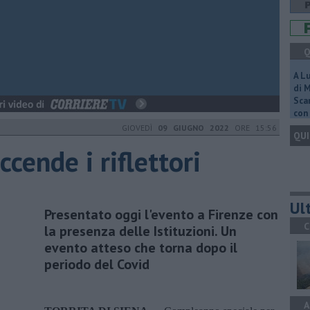
Q
A L
di 
Scar
con 
GIOVEDÌ
09 GIUGNO 2022
ORE 15:56
QUI
ccende i riflettori
Ult
Presentato oggi l'evento a Firenze con
C
la presenza delle Istituzioni. Un
evento atteso che torna dopo il
periodo del Covid
A