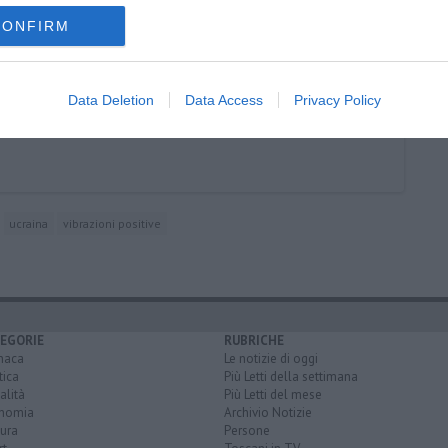
CONFIRM
Data Deletion
Data Access
Privacy Policy
ucraina
vibrazioni positive
EGORIE
RUBRICHE
naca
Le notizie di oggi
tica
Più Letti della settimana
alità
Più Letti del mese
nomia
Archivio Notizie
ura
Persone