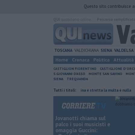
Questo sito contribuisce 
QUI
quotidiano online.
Percorso semplificat
TOSCANA
VALDICHIANA
SIENA
VALDELSA
Home
Cronaca
Politica
Attualità
CASTIGLION FIORENTINO
CASTIGLIONE D'ORC
S.GIOVANNI D'ASSO
MONTE SAN SAVINO
MONT
SIENA
TREQUANDA
 di fuoco
Autovelox, se la banchina è stretta la multa è nulla
Tutti i titoli:
Uccis
Jovanotti chiama sul
palco i suoi musicisti e
omaggia Guccini: