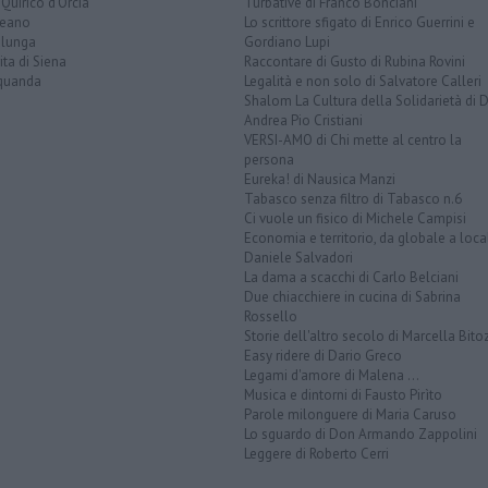
Quirico d'Orcia
Turbative di Franco Bonciani
teano
Lo scrittore sfigato di Enrico Guerrini e
alunga
Gordiano Lupi
ita di Siena
Raccontare di Gusto di Rubina Rovini
quanda
Legalità e non solo di Salvatore Calleri
Shalom La Cultura della Solidarietà di 
Andrea Pio Cristiani
VERSI-AMO di Chi mette al centro la
persona
Eureka! di Nausica Manzi
Tabasco senza filtro di Tabasco n.6
Ci vuole un fisico di Michele Campisi
Economia e territorio, da globale a loca
Daniele Salvadori
La dama a scacchi di Carlo Belciani
Due chiacchiere in cucina di Sabrina
Rossello
Storie dell'altro secolo di Marcella Bito
Easy ridere di Dario Greco
Legami d'amore di Malena ...
Musica e dintorni di Fausto Pirìto
Parole milonguere di Maria Caruso
Lo sguardo di Don Armando Zappolini
Leggere di Roberto Cerri