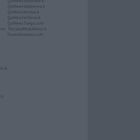
QuiNewsValdisieve.it
QuiNewsValtiberina.it
QuiNewsVersilia.it
QuiNewsVolterra.it
QuiNewsTango.com
Don
ToscanaMediaNews.it
Fiorentinanews.com
le di
zzi