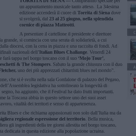
TORRITA DI SIENA —
Compleanno speciale per
un appuntamento musicale tanto atteso. La 34esima
edizione accenderà il cuore di
Torrita di Siena
dove
si svolgerà, dal
23 al 25 giugno, nella splendida
cornice di piazza Matteotti
.
C
A presentare il cartellone il presidente e direttore
la grande, si comincia con una serata di solidarietà, a cui
dalla diocesi, con la cena in piazza e una raccolta di fondi. Ad
inali nazionali dell’
Italian Blues Challange
. Venerdì 24
e farà tappa nel borgo toscano con il suo
‘Mojo Tour’
,
eschetti & The Stompers
. Sabato la grande chiusura con il duo
A
letcher,
uno dei più apprezzati chitarristi blues nel mondo”.
ne, che si è svolta nella sala Gonfalone di palazzo del Pegaso,
dell’Assemblea legislativa ha sottolineato la longevità di
 segno, ha aggiunto, che il Festival ha dato frutti importanti.
ome la Toscana abbia in questo settore uno dei suoi asset
voro, vitalità dei territori e senso di appartenenza.
rita Blues e che richiama appassionati non solo dall’Italia ma da
igliera regionale espressione del territorio
. Bella musica,
iera gli ingredienti della tre giorni allestita nel borgo toscano,
na dedicata in questa edizione alla popolazione ucraina.