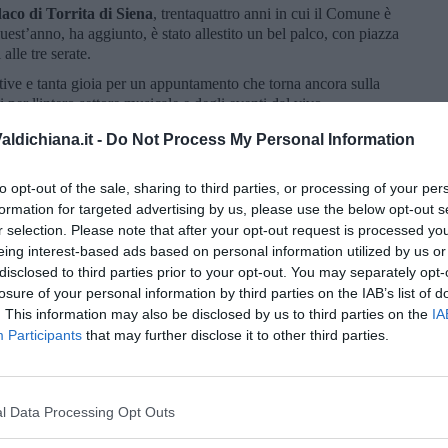
daco di Torrita di Siena
, trentaquattro anni in cui il Comune è
uest’anno, ha aggiunto, è stato allestito un bel palco, con piazza
 alle tre serate.
tive e tanta gioia per un appuntamento che torna ancora sulla
 per l'intero settore musicale e degli eventi dal vivo.
ldichiana.it -
Do Not Process My Personal Information
to opt-out of the sale, sharing to third parties, or processing of your per
formation for targeted advertising by us, please use the below opt-out s
r selection. Please note that after your opt-out request is processed y
oscana iscriviti alla
Newsletter QUInews - ToscanaMedia.
eing interest-based ads based on personal information utilized by us or
amente nella tua casella di posta.
disclosed to third parties prior to your opt-out. You may separately opt-
losure of your personal information by third parties on the IAB’s list of
. This information may also be disclosed by us to third parties on the
IA
Participants
that may further disclose it to other third parties.
 ed eventi
le
ti senesi
l Data Processing Opt Outs