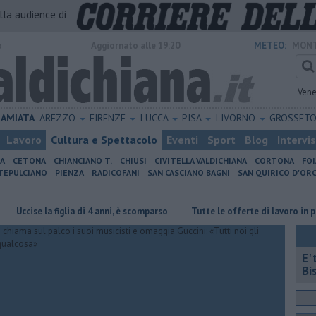
alla audience di
o
Aggiornato alle 19:20
METEO:
MONT
Vene
AMIATA
AREZZO
FIRENZE
LUCCA
PISA
LIVORNO
GROSSET
Lavoro
Cultura e Spettacolo
Eventi
Sport
Blog
Intervi
IA
CETONA
CHIANCIANO T.
CHIUSI
CIVITELLA VALDICHIANA
CORTONA
FO
EPULCIANO
PIENZA
RADICOFANI
SAN CASCIANO BAGNI
SAN QUIRICO D'ORC
e la figlia di 4 anni, è scomparso
​Tutte le offerte di lavoro in provincia
E'
Bi