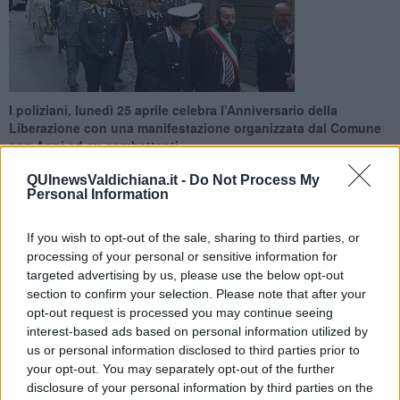
I poliziani, lunedì 25 aprile celebra l’Anniversario della
Liberazione con una manifestazione organizzata dal Comune
con Anpi ed ex-combattenti
QUInewsValdichiana.it -
Do Not Process My
Personal Information
If you wish to opt-out of the sale, sharing to third parties, or
processing of your personal or sensitive information for
MONTEPULCIANO —
Il programma, sempre carico di suggestione
targeted advertising by us, please use the below opt-out
ed emozioni, soprattutto per la presenza
sempre più rara di chi,
nel 1945, visse questo
fondamentale momento storico, prevede
section to confirm your selection. Please note that after your
alle 10.00 di lunedì 25 aprile la
partenza del corteo da Piazza
opt-out request is processed you may continue seeing
Grande.
interest-based ads based on personal information utilized by
us or personal information disclosed to third parties prior to
Aperta dalla Banda dell’Istituto di Musica “Henze”,
la sfilata
your opt-out. You may separately opt-out of the further
con il gonfalone del Comune e di labari delle associazioni giungerà
disclosure of your personal information by third parties on the
al Borgo Buio, dove sarà rievocato il barbaro assassinio da parte