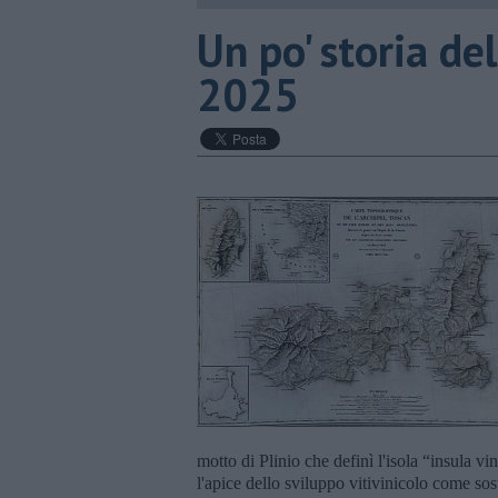
Un po' storia del
2025
motto di Plinio che definì l'isola “insula vi
l'apice dello sviluppo vitivinicolo come s