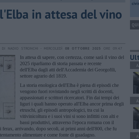
civ
l'Elba in attesa del vino
QUI
DI NADIO STRONCHI - MERCOLEDÌ
08 OTTOBRE 2025
ORE 09:47
Ult
In attesa di sapere, con certezza, come sarà il vino del
2025 riparliamo di storia passata e recente
A
dell'Elba dagli atti dell'Accademia dei Georgofili,
settore agrario del 1819.
La storia enologica dell'Elba è piena di episodi che
vengono fuori rovistando negli scritti di docenti,
appassionati e scrittori ricercatori. Fin dai tempi dei
A
liguri i quali hanno operato all'Elba ancor prima degli
etruschi, gli episodi antropologici, tra cui la
vitivinicoltura e i suoi vini si sono infittiti con alti e
bassi produttivi, attraverso l'epoca romana con il
ni ferax, arrivando, dopo secoli, ai primi anni dell'800, che fu
ostentamento alimentare e come fonte di guadagno.
A