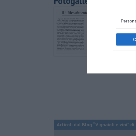
Fotogallery
Persona
Articoli dal Blog “Vignaioli e vini” d