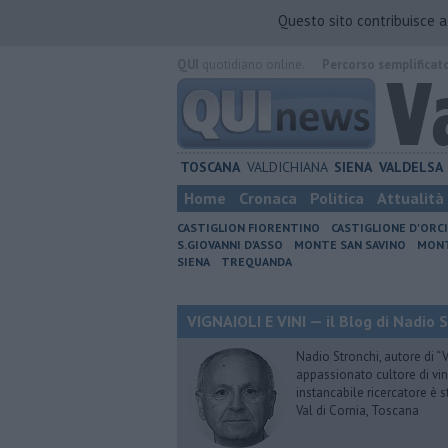
Questo sito contribuisce 
QUI
quotidiano online.
Percorso semplificat
TOSCANA
VALDICHIANA
SIENA
VALDELSA
Home
Cronaca
Politica
Attualità
CASTIGLION FIORENTINO
CASTIGLIONE D'ORC
S.GIOVANNI D'ASSO
MONTE SAN SAVINO
MONT
SIENA
TREQUANDA
VIGNAIOLI E VINI — il Blog di Nadio 
Nadio Stronchi, autore di “Vi
appassionato cultore di vini
instancabile ricercatore è 
Val di Cornia, Toscana