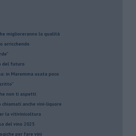
he miglioreranno la qualità
no arricchendo
orde”
no del futuro
iana: in Maremma usata poco
critto”
che non ti aspetti
o chiamati anche vini-liquore
r la vitivinicoltura
esa del vino 2025
giche per fare vini