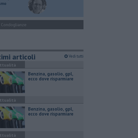
ismo
Condoglianze
imi articoli
Vedi tutti
ttualità
​Benzina, gasolio, gpl,
ecco dove risparmiare
ttualità
​Benzina, gasolio, gpl,
ecco dove risparmiare
ttualità