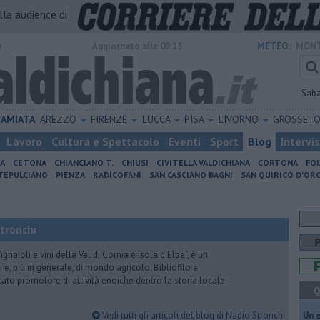
alla audience di
o
Aggiornato alle 09:15
METEO:
MONT
Sab
AMIATA
AREZZO
FIRENZE
LUCCA
PISA
LIVORNO
GROSSET
Lavoro
Cultura e Spettacolo
Eventi
Sport
Blog
Intervi
IA
CETONA
CHIANCIANO T.
CHIUSI
CIVITELLA VALDICHIANA
CORTONA
FO
EPULCIANO
PIENZA
RADICOFANI
SAN CASCIANO BAGNI
SAN QUIRICO D'ORC
Stronchi
gnaioli e vini della Val di Cornia e Isola d’Elba”, è un
 e, più in generale, di mondo agricolo. Bibliofilo e
stato promotore di attività enoiche dentro la storia locale
Q
Vedi tutti gli articoli del blog di Nadio Stronchi
​Un 