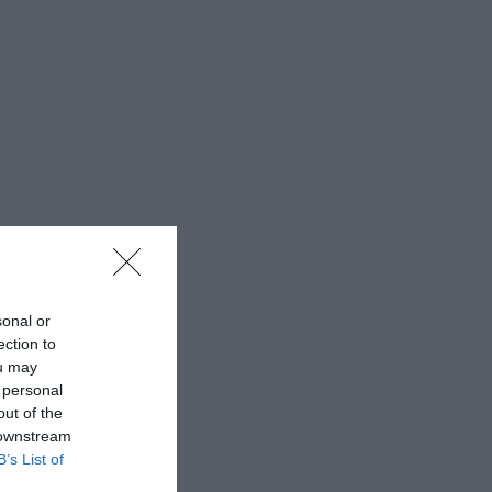
sonal or
ection to
ou may
 personal
out of the
 downstream
B’s List of