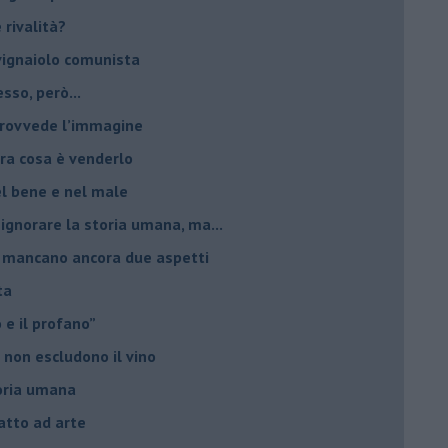
è rivalità?
 vignaiolo comunista
sso, però...
 provvede l’immagine
ltra cosa è venderlo
el bene e nel male
 ignorare la storia umana, ma...
io, mancano ancora due aspetti
ta
ro e il profano”
 non escludono il vino
storia umana
fatto ad arte