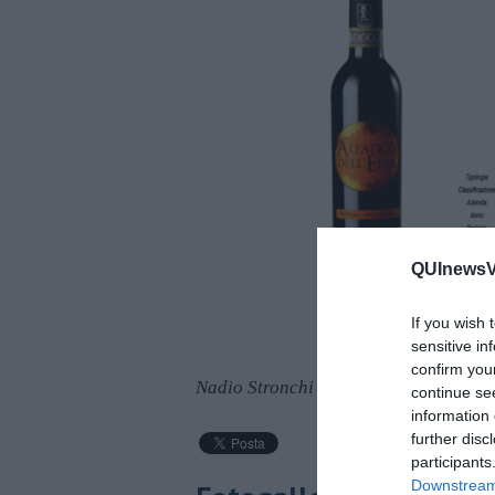
QUInewsVa
If you wish 
sensitive in
confirm you
Nadio Stronchi
continue se
information 
further disc
participants
Downstream 