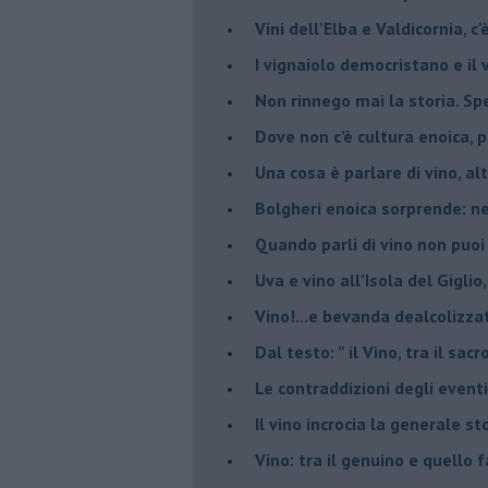
Vini dell'Elba e Valdicornia, c'
​I vignaiolo democristano e il
​Non rinnego mai la storia. Spe
​Dove non c’è cultura enoica,
​Una cosa è parlare di vino, a
Bolgheri enoica sorprende: n
​Quando parli di vino non puoi
Uva e vino all’Isola del Gigl
​Vino!...e bevanda dealcolizza
​Dal testo: ” il Vino, tra il sac
Le contraddizioni degli eventi
​Il vino incrocia la generale 
Vino: tra il genuino e quello 