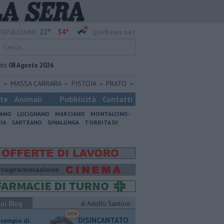
22°
34°
EPULCIANO
QuiNews.net
ato
08 Agosto 2026
O
MASSA CARRARA
PISTOIA
PRATO
ste
Animali
Pubblicità
Contatti
IANO
LUCIGNANO
MARCIANO
MONTALCINO-
IA
SARTEANO
SINALUNGA
TORRITA DI
ui Blog
di Adolfo Santoro
DISINCANTATO
esempio di