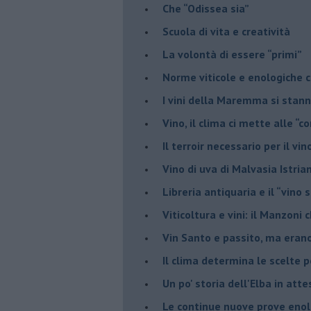
​Che “Odissea sia”
Scuola di vita e creatività
​La volontà di essere “primi”
Norme viticole e enologiche c
​I vini della Maremma si stan
Vino, il clima ci mette alle “c
Il terroir necessario per il vi
​Vino di uva di Malvasia Istr
​Libreria antiquaria e il “vino s
​Viticoltura e vini: il Manzoni 
​Vin Santo e passito, ma eran
Il clima determina le scelte pe
Un po' storia dell'Elba in att
Le continue nuove prove enolo