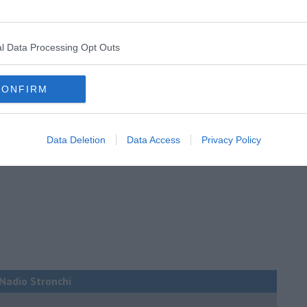
l Data Processing Opt Outs
CONFIRM
Data Deletion
Data Access
Privacy Policy
i Nadio Stronchi