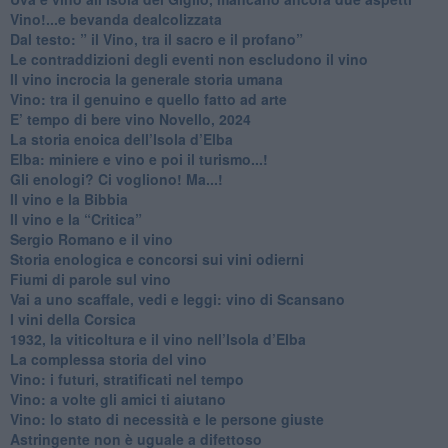
​Vino!...e bevanda dealcolizzata
​Dal testo: ” il Vino, tra il sacro e il profano”
Le contraddizioni degli eventi non escludono il vino
​Il vino incrocia la generale storia umana
Vino: tra il genuino e quello fatto ad arte
E’ tempo di bere vino Novello, 2024
La storia enoica dell’Isola d’Elba
Elba: miniere e vino e poi il turismo...!
​Gli enologi? Ci vogliono! Ma...!
​Il vino e la Bibbia
​Il vino e la “Critica”
Sergio Romano e il vino
​Storia enologica e concorsi sui vini odierni
Fiumi di parole sul vino
​Vai a uno scaffale, vedi e leggi: vino di Scansano
​I vini della Corsica
​1932, la viticoltura e il vino nell’Isola d’Elba
​La complessa storia del vino
​Vino: i futuri, stratificati nel tempo
Vino: a volte gli amici ti aiutano
Vino: lo stato di necessità e le persone giuste
​Astringente non è uguale a difettoso