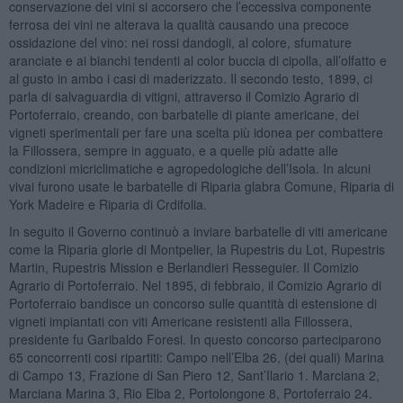
conservazione dei vini si accorsero che l’eccessiva componente
ferrosa dei vini ne alterava la qualità causando una precoce
ossidazione del vino: nei rossi dandogli, al colore, sfumature
aranciate e ai bianchi tendenti al color buccia di cipolla, all’olfatto e
al gusto in ambo i casi di maderizzato. Il secondo testo, 1899, ci
parla di salvaguardia di vitigni, attraverso il Comizio Agrario di
Portoferraio, creando, con barbatelle di piante americane, dei
vigneti sperimentali per fare una scelta più idonea per combattere
la Fillossera, sempre in agguato, e a quelle più adatte alle
condizioni micriclimatiche e agropedologiche dell’Isola. In alcuni
vivai furono usate le barbatelle di Riparia glabra Comune, Riparia di
York Madeire e Riparia di Crdifolia.
In seguito il Governo continuò a inviare barbatelle di viti americane
come la Riparia glorie di Montpelier, la Rupestris du Lot, Rupestris
Martin, Rupestris Mission e Berlandieri Resseguier. Il Comizio
Agrario di Portoferraio. Nel 1895, di febbraio, il Comizio Agrario di
Portoferraio bandisce un concorso sulle quantità di estensione di
vigneti impiantati con viti Americane resistenti alla Fillossera,
presidente fu Garibaldo Foresi. In questo concorso parteciparono
65 concorrenti cosi ripartiti: Campo nell’Elba 26, (dei quali) Marina
di Campo 13, Frazione di San Piero 12, Sant’Ilario 1. Marciana 2,
Marciana Marina 3, Rio Elba 2, Portolongone 8, Portoferraio 24.