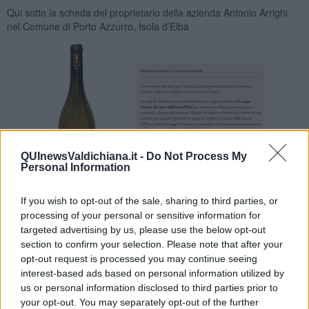
Qui sotto la scheda del proprietario della azienda Antonio Arrighi
nel Comune di Porto Azzurro, Isola d’Elba
QUInewsValdichiana.it -
Do Not Process My
Personal Information
If you wish to opt-out of the sale, sharing to third parties, or
Questo vino è chiamato, dal dizionario greco, con il sostantivo
processing of your personal or sensitive information for
NESOS, in
greco (
νῆσος)
che vuol dire in italiano (ISOLA). Vi
targeted advertising by us, please use the below opt-out
confesso che io non l’ho degustato perché è difficile trovarlo. Però è
section to confirm your selection. Please note that after your
meritevole di una pubblicazione attenendomi alle citazioni del
opt-out request is processed you may continue seeing
proprietario della azienda Antonio Arrighi. Nel contesto enologico
interest-based ads based on personal information utilized by
elbano è una assoluta novità. Nel prossimo articolo cercherò di
us or personal information disclosed to third parties prior to
unirlo all’ antica storia enologica elbana.
your opt-out. You may separately opt-out of the further