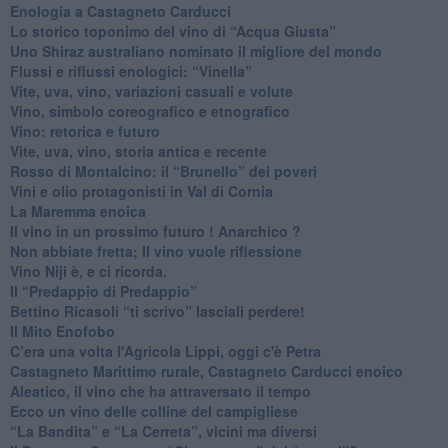
Enologia a Castagneto Carducci
Lo storico toponimo del vino di “Acqua Giusta”
Uno Shiraz australiano nominato il migliore del mondo
​Flussi e riflussi enologici: “Vinella”
Vite, uva, vino, variazioni casuali e volute
Vino, simbolo coreografico e etnografico
​Vino: retorica e futuro
​Vite, uva, vino, storia antica e recente
​Rosso di Montalcino: il “Brunello” dei poveri
Vini e olio protagonisti in Val di Cornia
​La Maremma enoica
Il vino in un prossimo futuro ! Anarchico ?
​Non abbiate fretta; Il vino vuole riflessione
​Vino Niji è, e ci ricorda.
Il “Predappio di Predappio”
Bettino Ricasoli “ti scrivo” lasciali perdere!
Il Mito Enofobo
​C’era una volta l'Agricola Lippi, oggi c'è Petra
​Castagneto Marittimo rurale, Castagneto Carducci enoico
Aleatico, il vino che ha attraversato il tempo
Ecco un vino delle colline del campigliese
“La Bandita” e “La Cerreta”, vicini ma diversi