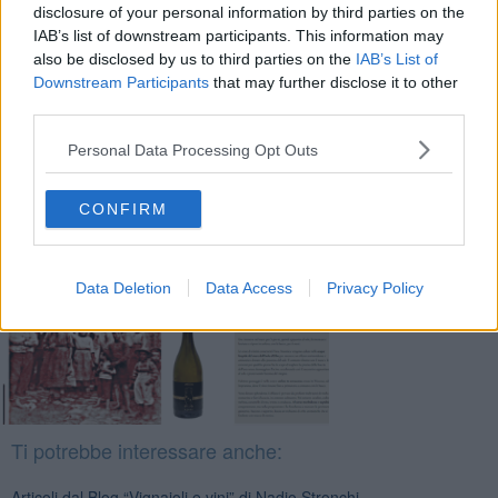
Nadio Stronchi
disclosure of your personal information by third parties on the
IAB’s list of downstream participants. This information may
also be disclosed by us to third parties on the
IAB’s List of
Downstream Participants
that may further disclose it to other
third parties.
Personal Data Processing Opt Outs
Se vuoi leggere le notizie principali della Toscana iscriviti alla
Newsletter QUInews - ToscanaMedia.
Arriva gratis tutti i giorni
alle 20:00 direttamente nella tua casella di posta.
CONFIRM
Basta cliccare
QUI
Fotogallery
Data Deletion
Data Access
Privacy Policy
Ti potrebbe interessare anche:
Articoli dal Blog “Vignaioli e vini” di Nadio Stronchi