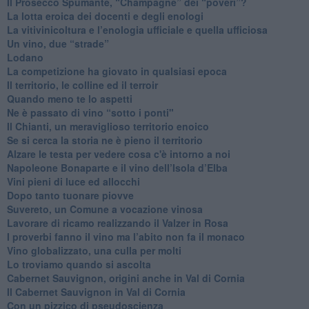
​Il Prosecco Spumante, “Champagne” dei “poveri”?
​La lotta eroica dei docenti e degli enologi
​La vitivinicoltura e l’enologia ufficiale e quella ufficiosa
​Un vino, due “strade”
Lodano
​La competizione ha giovato in qualsiasi epoca
Il territorio, le colline ed il terroir
Quando meno te lo aspetti
​Ne è passato di vino “sotto i ponti"
​Il Chianti, un meraviglioso territorio enoico
​Se si cerca la storia ne è pieno il territorio
Alzare le testa per vedere cosa c'è intorno a noi
​Napoleone Bonaparte e il vino dell’Isola d’Elba
Vini pieni di luce ed allocchi
Dopo tanto tuonare piovve
Suvereto, un Comune a vocazione vinosa
Lavorare di ricamo realizzando il Valzer in Rosa
​I proverbi fanno il vino ma l’abito non fa il monaco
Vino globalizzato, una culla per molti
Lo troviamo quando si ascolta
Cabernet Sauvignon, origini anche in Val di Cornia
Il Cabernet Sauvignon in Val di Cornia
Con un pizzico di pseudoscienza