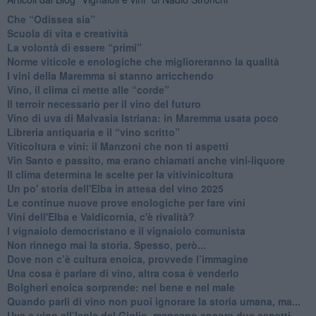
​Che “Odissea sia”
Scuola di vita e creatività
​La volontà di essere “primi”
Norme viticole e enologiche che miglioreranno la qualità
​I vini della Maremma si stanno arricchendo
Vino, il clima ci mette alle “corde”
Il terroir necessario per il vino del futuro
​Vino di uva di Malvasia Istriana: in Maremma usata poco
​Libreria antiquaria e il “vino scritto”
​Viticoltura e vini: il Manzoni che non ti aspetti
​Vin Santo e passito, ma erano chiamati anche vini-liquore
Il clima determina le scelte per la vitivinicoltura
Un po' storia dell'Elba in attesa del vino 2025
Le continue nuove prove enologiche per fare vini
Vini dell'Elba e Valdicornia, c'è rivalità?
​I vignaiolo democristano e il vignaiolo comunista
​Non rinnego mai la storia. Spesso, però...
​Dove non c’è cultura enoica, provvede l’immagine
​Una cosa è parlare di vino, altra cosa è venderlo
Bolgheri enoica sorprende: nel bene e nel male
​Quando parli di vino non puoi ignorare la storia umana, ma...
Uva e vino all’Isola del Giglio, mancano ancora due aspetti