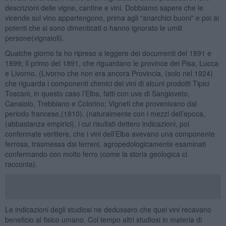
descrizioni delle vigne, cantine e vini. Dobbiamo sapere che le
vicende sul vino appartengono, prima agli “anarchici buoni” e poi ai
potenti che si sono dimenticati o hanno ignorato le umili
persone(vignaioli).
Qualche giorno fa ho ripreso a leggere dei documenti del 1891 e
1899; Il primo del 1891, che riguardano le province dei Pisa, Lucca
e Livorno, (Livorno che non era ancora Provincia, (solo nel 1924)
che riguarda i componenti chimici dei vini di alcuni prodotti Tipici
Toscani, in questo caso l’Elba, fatti con uve di Sangioveto,
Canaiolo, Trebbiano e Colorino; Vigneti che provenivano dal
periodo francese,(1810). (naturalmente con i mezzi dell’epoca,
(abbastanza empirici), i cui risultati dettero indicazioni, poi
confermate veritiere, che i vini dell’Elba avevano una componente
ferrosa, trasmessa dai terreni, agropedologicamente esaminati
confermando con molto ferro (come la storia geologica ci
racconta).
Le indicazioni degli studiosi ne dedussero che quei vini recavano
beneficio al fisico umano. Col tempo altri studiosi in materia di