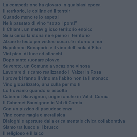
​La competizione ha giovato in qualsiasi epoca
Il territorio, le colline ed il terroir
Quando meno te lo aspetti
​Ne è passato di vino “sotto i ponti"
​Il Chianti, un meraviglioso territorio enoico
​Se si cerca la storia ne è pieno il territorio
Alzare le testa per vedere cosa c'è intorno a noi
​Napoleone Bonaparte e il vino dell’Isola d’Elba
Vini pieni di luce ed allocchi
Dopo tanto tuonare piovve
Suvereto, un Comune a vocazione vinosa
Lavorare di ricamo realizzando il Valzer in Rosa
​I proverbi fanno il vino ma l’abito non fa il monaco
Vino globalizzato, una culla per molti
Lo troviamo quando si ascolta
Cabernet Sauvignon, origini anche in Val di Cornia
Il Cabernet Sauvignon in Val di Cornia
Con un pizzico di pseudoscienza
​Vino come magia e metafisica
Dialoghi e aperture dalla etica mentale civica collaborativa
Siamo tra lusco e il brusco
Il religioso e il laico