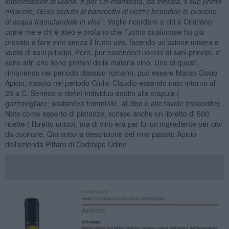
intercessione di Maria, e per Lei manifesta, da messia, il suo primo
miracolo; Gesù seduto al banchetto di nozze benedice le brocche
di acqua tramutandole in vino”.
Voglio ricordare a chi è Cristiano
come me e chi è ateo e profano che l’uomo qualunque ha già
provato a fare vino senza il frutto uva, facendo un’azione misera e
vuota di sani principi. Però, pur essendoci uomini di sani principi, ci
sono altri che sono profani della materia vino. Uno di questi,
rimanendo nel periodo classico-romano, può essere Marco Gavio
Apicio, vissuto nel periodo Giulio-Claudio essendo nato intorno al
25 a C. Seneca lo definì individuo dedito alla crapula (
gozzovigliare; sostantivo femminile, al cibo e alle tavole imbandite).
Noto come esperto di pietanze, scrisse anche un libretto di 500
ricette ( libretto unico), ma di vino era per lui un ingrediente per cibi
da cucinare. Qui sotto la descrizione del vino passito Apicio
dell’azienda Pittaro di Codroipo Udine