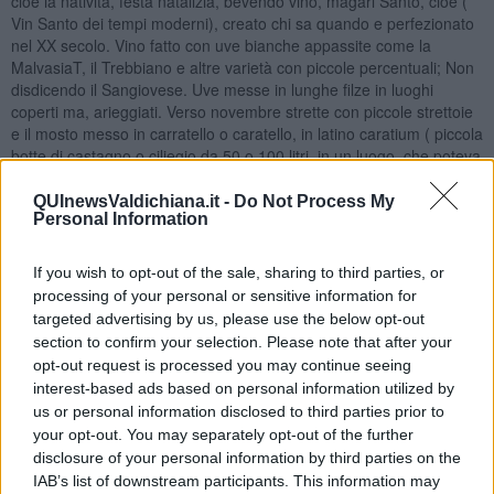
cioè la natività, festa natalizia, bevendo vino, magari Santo, cioè (
Vin Santo dei tempi moderni), creato chi sa quando e perfezionato
nel XX secolo. Vino fatto con uve bianche appassite come la
MalvasiaT, il Trebbiano e altre varietà con piccole percentuali; Non
disdicendo il Sangiovese. Uve messe in lunghe filze in luoghi
coperti ma, arieggiati. Verso novembre strette con piccole strettoie
e il mosto messo in carratello o caratello, in latino caratium ( piccola
botte di castagno o ciliegio da 50 o 100 litri, in un luogo, che poteva
essere la soffitta, nella quale c’era la temperatura elevata per
consentire una fermentazione lunga da dare al vino molta alcolicità,
QUInewsValdichiana.it -
Do Not Process My
Personal Information
15, 16 o più di gr alcool, ma dal sapore dolce, quasi secco o secco.
Ci sono state varianti in tutti i tempi a seconda delle idee personali
con gradualità della dolcezza; Dipendeva anche dalla domanda del
If you wish to opt-out of the sale, sharing to third parties, or
consumatore. Oggi, il consumatore vuole il vino dolce e molto
processing of your personal or sensitive information for
alcolico, e gli viene offerto il Vin Santo per tradizione con una
targeted advertising by us, please use the below opt-out
propria “veste”, ma in realtà si potrebbe definire un passito? In
section to confirm your selection. Please note that after your
qualche caso si!, il passito ha un profumo e un gusto molto più
opt-out request is processed you may continue seeing
complessi del Vin Santo.
interest-based ads based on personal information utilized by
Nadio Stronchi
us or personal information disclosed to third parties prior to
your opt-out. You may separately opt-out of the further
disclosure of your personal information by third parties on the
IAB’s list of downstream participants. This information may