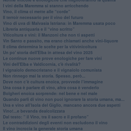
​I vini della Maremma si stanno arricchendo
Vino, il clima ci mette alle “corde”
Il terroir necessario per il vino del futuro
​Vino di uva di Malvasia Istriana: in Maremma usata poco
​Libreria antiquaria e il “vino scritto”
​Viticoltura e vini: il Manzoni che non ti aspetti
​Vin Santo e passito, ma erano chiamati anche vini-liquore
Il clima determina le scelte per la vitivinicoltura
Un po' storia dell'Elba in attesa del vino 2025
Le continue nuove prove enologiche per fare vini
Vini dell'Elba e Valdicornia, c'è rivalità?
​I vignaiolo democristano e il vignaiolo comunista
​Non rinnego mai la storia. Spesso, però...
​Dove non c’è cultura enoica, provvede l’immagine
​Una cosa è parlare di vino, altra cosa è venderlo
Bolgheri enoica sorprende: nel bene e nel male
​Quando parli di vino non puoi ignorare la storia umana, ma...
Uva e vino all’Isola del Giglio, mancano ancora due aspetti
​Vino!...e bevanda dealcolizzata
​Dal testo: ” il Vino, tra il sacro e il profano”
Le contraddizioni degli eventi non escludono il vino
​Il vino incrocia la generale storia umana