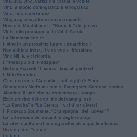
Vite, uva, vino, variazioni casuali e volute
Vino, simbolo coreografico e etnografico
​Vino: retorica e futuro
​Vite, uva, vino, storia antica e recente
​Rosso di Montalcino: il “Brunello” dei poveri
Vini e olio protagonisti in Val di Cornia
​La Maremma enoica
Il vino in un prossimo futuro ! Anarchico ?
​Non abbiate fretta; Il vino vuole riflessione
​Vino Niji è, e ci ricorda.
Il “Predappio di Predappio”
Bettino Ricasoli “ti scrivo” lasciali perdere!
Il Mito Enofobo
​C’era una volta l'Agricola Lippi, oggi c'è Petra
​Castagneto Marittimo rurale, Castagneto Carducci enoico
Aleatico, il vino che ha attraversato il tempo
Ecco un vino delle colline del campigliese
“La Bandita” e “La Cerreta”, vicini ma diversi
​Il Prosecco Spumante, “Champagne” dei “poveri”?
​La lotta eroica dei docenti e degli enologi
​La vitivinicoltura e l’enologia ufficiale e quella ufficiosa
​Un vino, due “strade”
Lodano