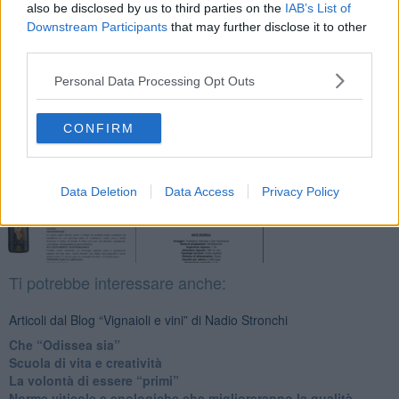
also be disclosed by us to third parties on the
IAB’s List of
Downstream Participants
that may further disclose it to other
third parties.
Se vuoi leggere le notizie principali della Toscana iscriviti alla
Newsletter QUInews - ToscanaMedia.
Arriva gratis tutti i giorni
Personal Data Processing Opt Outs
alle 20:00 direttamente nella tua casella di posta.
Basta cliccare
QUI
CONFIRM
Fotogallery
Data Deletion
Data Access
Privacy Policy
Ti potrebbe interessare anche:
Articoli dal Blog “Vignaioli e vini” di Nadio Stronchi
​Che “Odissea sia”
Scuola di vita e creatività
​La volontà di essere “primi”
Norme viticole e enologiche che miglioreranno la qualità