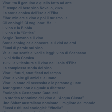
Vino: tra il genuino e quello fatto ad arte
E’ tempo di bere vino Novello, 2024
La storia enoica dell’Isola d’Elba
Elba: miniere e vino e poi il turismo...!
​Gli enologi? Ci vogliono! Ma...!
​Il vino e la Bibbia
​Il vino e la “Critica”
Sergio Romano e il vino
​Storia enologica e concorsi sui vini odierni
Fiumi di parole sul vino
​Vai a uno scaffale, vedi e leggi: vino di Scansano
​I vini della Corsica
​1932, la viticoltura e il vino nell’Isola d’Elba
​La complessa storia del vino
​Vino: i futuri, stratificati nel tempo
Vino: a volte gli amici ti aiutano
Vino: lo stato di necessità e le persone giuste
​Astringente non è uguale a difettoso
Enologia a Castagneto Carducci
Lo storico toponimo del vino di “Acqua Giusta”
Uno Shiraz australiano nominato il migliore del mondo
​Flussi e riflussi enologici: “Vinella”