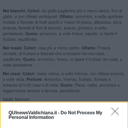
Nei bianchi:
Colori:
da giallo paglierino più e meno carico, fino al
giallo, o con riflessi verdognoli.
Olfatto:
armonico, a volte spiritoso,
fruttato o floreale di frutti acerbi o maturi di pesca, albicocca, pera,
ananas, floreali di fiori di arancio, acacia, ginestra, a volte
persistente.
Gusto:
armonico, a volte fresco, sapido, si ripete il
fruttato, equilibrato.
Nei rosati: Colori
: rosa più a meno carico.
Olfatto:
Fresca
vinosità, di fruttato e floreale che si trovano nei vini rossi,
equlibrato.
Gusto:
armonico, fresco, si ripete il fruttato dei rossi, a
volte persistente.
Nei rossi: Colori
: rosso rubino, a volte intenso, con riflessi arancio,
a volte viola.
Profumi
: Armonico, intenso, fruttato, floreale e
erbaceo di frutti rossi e di viola.
Gusto:
Pieno, caldo, armonico o
leggermente tannico o tannico, persistente.
Nadio Stronchi
QUInewsValdichiana.it -
Do Not Process My
Personal Information