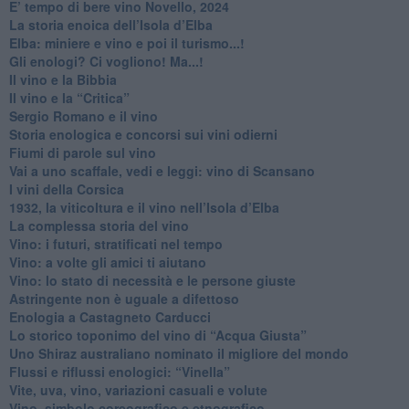
E’ tempo di bere vino Novello, 2024
La storia enoica dell’Isola d’Elba
Elba: miniere e vino e poi il turismo...!
​Gli enologi? Ci vogliono! Ma...!
​Il vino e la Bibbia
​Il vino e la “Critica”
Sergio Romano e il vino
​Storia enologica e concorsi sui vini odierni
Fiumi di parole sul vino
​Vai a uno scaffale, vedi e leggi: vino di Scansano
​I vini della Corsica
​1932, la viticoltura e il vino nell’Isola d’Elba
​La complessa storia del vino
​Vino: i futuri, stratificati nel tempo
Vino: a volte gli amici ti aiutano
Vino: lo stato di necessità e le persone giuste
​Astringente non è uguale a difettoso
Enologia a Castagneto Carducci
Lo storico toponimo del vino di “Acqua Giusta”
Uno Shiraz australiano nominato il migliore del mondo
​Flussi e riflussi enologici: “Vinella”
Vite, uva, vino, variazioni casuali e volute
Vino, simbolo coreografico e etnografico