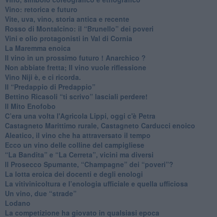
​Vino: retorica e futuro
​Vite, uva, vino, storia antica e recente
​Rosso di Montalcino: il “Brunello” dei poveri
Vini e olio protagonisti in Val di Cornia
​La Maremma enoica
Il vino in un prossimo futuro ! Anarchico ?
​Non abbiate fretta; Il vino vuole riflessione
​Vino Niji è, e ci ricorda.
Il “Predappio di Predappio”
Bettino Ricasoli “ti scrivo” lasciali perdere!
Il Mito Enofobo
​C’era una volta l'Agricola Lippi, oggi c'è Petra
​Castagneto Marittimo rurale, Castagneto Carducci enoico
Aleatico, il vino che ha attraversato il tempo
Ecco un vino delle colline del campigliese
“La Bandita” e “La Cerreta”, vicini ma diversi
​Il Prosecco Spumante, “Champagne” dei “poveri”?
​La lotta eroica dei docenti e degli enologi
​La vitivinicoltura e l’enologia ufficiale e quella ufficiosa
​Un vino, due “strade”
Lodano
​La competizione ha giovato in qualsiasi epoca