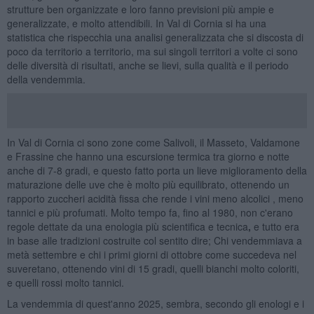
strutture ben organizzate e loro fanno previsioni più ampie e
generalizzate, e molto attendibili. In Val di Cornia si ha una
statistica che rispecchia una analisi generalizzata che si discosta di
poco da territorio a territorio, ma sui singoli territori a volte ci sono
delle diversità di risultati, anche se lievi, sulla qualità e il periodo
della vendemmia.
In Val di Cornia ci sono zone come Salivoli, il Masseto, Valdamone
e Frassine che hanno una escursione termica tra giorno e notte
anche di 7-8 gradi, e questo fatto porta un lieve miglioramento della
maturazione delle uve che è molto più equilibrato, ottenendo un
rapporto zuccheri acidità fissa che rende i vini meno alcolici , meno
tannici e più profumati. Molto tempo fa, fino al 1980, non c'erano
regole dettate da una enologia più scientifica e tecnica
,
e tutto era
in base alle tradizioni costruite col sentito dire; Chi vendemmiava a
metà settembre e chi i primi giorni di ottobre come succedeva nel
suveretano, ottenendo vini di 15 gradi, quelli bianchi molto coloriti,
e quelli rossi molto tannici.
La vendemmia di quest'anno 2025, sembra, secondo gli enologi e i