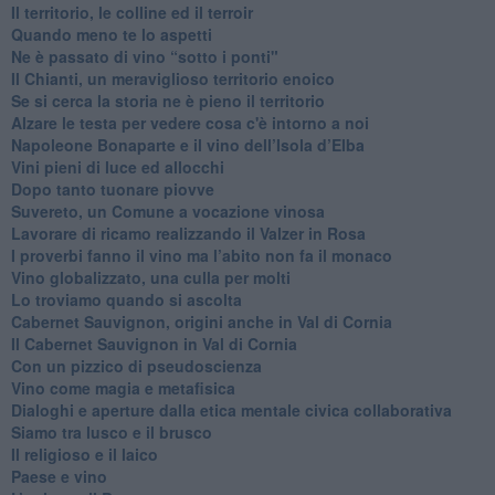
Il territorio, le colline ed il terroir
Quando meno te lo aspetti
​Ne è passato di vino “sotto i ponti"
​Il Chianti, un meraviglioso territorio enoico
​Se si cerca la storia ne è pieno il territorio
Alzare le testa per vedere cosa c'è intorno a noi
​Napoleone Bonaparte e il vino dell’Isola d’Elba
Vini pieni di luce ed allocchi
Dopo tanto tuonare piovve
Suvereto, un Comune a vocazione vinosa
Lavorare di ricamo realizzando il Valzer in Rosa
​I proverbi fanno il vino ma l’abito non fa il monaco
Vino globalizzato, una culla per molti
Lo troviamo quando si ascolta
Cabernet Sauvignon, origini anche in Val di Cornia
Il Cabernet Sauvignon in Val di Cornia
Con un pizzico di pseudoscienza
​Vino come magia e metafisica
Dialoghi e aperture dalla etica mentale civica collaborativa
Siamo tra lusco e il brusco
Il religioso e il laico
​Paese e vino