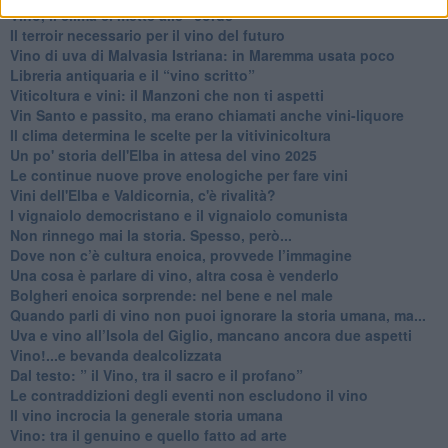
Vino, il clima ci mette alle “corde”
Il terroir necessario per il vino del futuro
​Vino di uva di Malvasia Istriana: in Maremma usata poco
​Libreria antiquaria e il “vino scritto”
​Viticoltura e vini: il Manzoni che non ti aspetti
​Vin Santo e passito, ma erano chiamati anche vini-liquore
Il clima determina le scelte per la vitivinicoltura
Un po' storia dell'Elba in attesa del vino 2025
Le continue nuove prove enologiche per fare vini
Vini dell'Elba e Valdicornia, c'è rivalità?
​I vignaiolo democristano e il vignaiolo comunista
​Non rinnego mai la storia. Spesso, però...
​Dove non c’è cultura enoica, provvede l’immagine
​Una cosa è parlare di vino, altra cosa è venderlo
Bolgheri enoica sorprende: nel bene e nel male
​Quando parli di vino non puoi ignorare la storia umana, ma...
Uva e vino all’Isola del Giglio, mancano ancora due aspetti
​Vino!...e bevanda dealcolizzata
​Dal testo: ” il Vino, tra il sacro e il profano”
Le contraddizioni degli eventi non escludono il vino
​Il vino incrocia la generale storia umana
Vino: tra il genuino e quello fatto ad arte