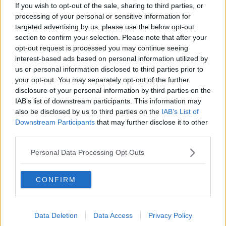
If you wish to opt-out of the sale, sharing to third parties, or
Se vuoi leggere le notizie principali della Toscana iscriviti alla
processing of your personal or sensitive information for
Newsletter QUInews - ToscanaMedia.
Arriva gratis tutti i giorni
targeted advertising by us, please use the below opt-out
alle 20:00 direttamente nella tua casella di posta.
section to confirm your selection. Please note that after your
opt-out request is processed you may continue seeing
Basta cliccare
QUI
interest-based ads based on personal information utilized by
us or personal information disclosed to third parties prior to
Fotogallery
your opt-out. You may separately opt-out of the further
disclosure of your personal information by third parties on the
IAB’s list of downstream participants. This information may
also be disclosed by us to third parties on the
IAB’s List of
Downstream Participants
that may further disclose it to other
third parties.
Ti potrebbe interessare anche:
Personal Data Processing Opt Outs
Articoli dal Blog “Vignaioli e vini” di Nadio Stronchi
CONFIRM
​Che “Odissea sia”
Scuola di vita e creatività
​La volontà di essere “primi”
Norme viticole e enologiche che miglioreranno la qualità
Data Deletion
Data Access
Privacy Policy
​I vini della Maremma si stanno arricchendo