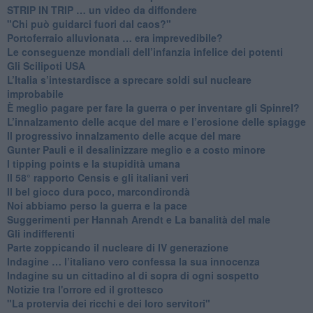
​STRIP IN TRIP … un video da diffondere
"Chi può guidarci fuori dal caos?"
​Portoferraio alluvionata … era imprevedibile?
Le conseguenze mondiali dell’infanzia infelice dei potenti
​Gli Scilipoti USA
L’Italia s’intestardisce a sprecare soldi sul nucleare
improbabile
È meglio pagare per fare la guerra o per inventare gli Spinrel?
​L’innalzamento delle acque del mare e l’erosione delle spiagge
​Il progressivo innalzamento delle acque del mare
​Gunter Pauli e il desalinizzare meglio e a costo minore
I tipping points e la stupidità umana
​Il 58° rapporto Censis e gli italiani veri
​Il bel gioco dura poco, marcondirondà
Noi abbiamo perso la guerra e la pace
Suggerimenti per Hannah Arendt e La banalità del male
​Gli indifferenti
Parte zoppicando il nucleare di IV generazione
​Indagine … l’italiano vero confessa la sua innocenza
Indagine su un cittadino al di sopra di ogni sospetto
Notizie tra l'orrore ed il grottesco
"La protervia dei ricchi e dei loro servitori"