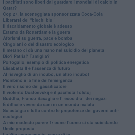
​I pacifisti sono liberi dal guardare i mondiali di calcio in
Qatar?
​Cop 27, la sceneggiata sponsorizzata Coca-Cola
​Liberarsi dei “biechi blu”
Il riscaldamento globale è adesso
​Erasmo da Rotterdam e la guerra
​Aforismi su guerra, pace e bomba
Cingolani o del disastro ecologico
​Il metano ci dà una mano nel suicidio del pianeta
​Dio? Patria? Famiglia?
Portogallo, esempio di politica energetica
​Elisabetta II e l’assenza di futuro
Al risveglio di un incubo, un altro incubo!
​Piombino e la fine dell’emergenza
​Il vero rischio del gassificatore
​Il violento Dostoevskij e il pacifista Tolstòj
​Buddha, Franco Basaglia e l’”ecocidio” dei negazi
​È difficile vivere da sani in un mondo malato
Solastalgia e lotta contro le prepotenze dei governi anti-
ecologici
​A mio modesto parere 1: come l’uomo si sta suicidando
​Umile proposta
​La Vita scorre con te, senza di te