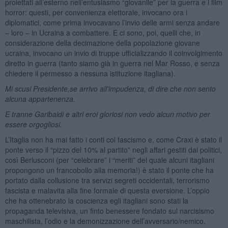
proiettati all’esterno nell’entusiasmo “giovanile” per la guerra e i film
horror: questi, per convenienza elettorale, invocano ora i
diplomatici, come prima invocavano l’invio delle armi senza andare
– loro – in Ucraina a combattere. E ci sono, poi, quelli che, in
considerazione della decimazione della popolazione giovane
ucraina, invocano un invio di truppe ufficializzando il coinvolgimento
diretto in guerra (tanto siamo già in guerra nel Mar Rosso, e senza
chiedere il permesso a nessuna istituzione itagliana).
Mi scusi Presidente,se arrivo all'impudenza, di dire che non sento
alcuna appartenenza.
E tranne Garibaldi e altri eroi gloriosi non vedo alcun motivo per
essere orgogliosi.
L’Itaglia non ha mai fatto i conti col fascismo e, come Craxi è stato il
ponte verso il “pizzo del 10% al partito” negli affari gestiti dai politici,
così Berlusconi (per “celebrare” i “meriti” del quale alcuni itagliani
propongono un francobollo alla memoria!) è stato il ponte che ha
portato dalla collusione tra servizi segreti occidentali, terrorismo
fascista e malavita alla fine formale di questa eversione. L’oppio
che ha ottenebrato la coscienza egli itagliani sono stati la
propaganda televisiva, un finto benessere fondato sul narcisismo
maschilista, l’odio e la demonizzazione dell’avversario/nemico.