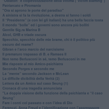
“Odiatori” e colpevolizzazione della vittima (“victim blaming”)
​Patriarcato e Piromania
"Ora si aprono le porte del paradiso"
​A sinistra si fa la rivoluzione, a destra si fanno i soldi
​Il “Presidente” (e con lei gli italiani) ha una bella faccia tosta
​Il mondo “bolle” ed i governi sono ancora più bolliti
​Gentile Sig.ra Marina B
​Alcol, GHB e triade oscura
​Specchio, specchio delle mie brame, chi è il politico più
oscuro del reame?
​Gibran e l’arco marcio del narcisismo
​Il prematuro trapasso di B. e Ramses II
​Non temo Berlusconi in sé, temo Berlusconi in me
​Mie risposte al mio Amico-psichiatra
​Secondo Porges e secondo me
​La “mente” secondo Jackson e McLean
La difficile dicibilità della Verità (2)
​Lettera da un Amico sul caso Seung (1)
​Cronaca di una tragedia annunciata
"​La doppia visione della funzione della psichiatria e “il caso
Seung”
​Fare i conti col passato e con l’idea di Dio
​Ferenczi, Anna Freud e l’identificazione con l’aggresssore