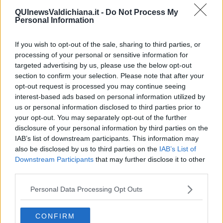
QUInewsValdichiana.it -
Do Not Process My
Basta cliccare
QUI
Personal Information
Ti potrebbe interessare anche:
If you wish to opt-out of the sale, sharing to third parties, or
Articoli dal Blog “Disincantato” di Adolfo Santoro
processing of your personal or sensitive information for
​Linee guida per organizzare il civismo della complessità
targeted advertising by us, please use the below opt-out
​Il ripristino della natura secondo la legge e l’impegno dei
section to confirm your selection. Please note that after your
Cittadini
opt-out request is processed you may continue seeing
Il nesso tra cambiamenti climatici e salute umana
interest-based ads based on personal information utilized by
Tutti morimmo a stento (3)
us or personal information disclosed to third parties prior to
Tutti morimmo a stento (2)
your opt-out. You may separately opt-out of the further
​Tutti morimmo a stento (1)
disclosure of your personal information by third parties on the
IL CORRIDOIO BLU il resoconto del convegno
IAB’s list of downstream participants. This information may
Un manuale essenziale per seguire il CORRIDOIO BLU
also be disclosed by us to third parties on the
IAB’s List of
Il corridoio blu
Downstream Participants
that may further disclose it to other
​Il cronoprogramma ottimale verso il full electric sui traghetti
third parties.
​I costi dell’adeguamento al cold ironing
Alcune domande da esordiente agli esperti che decidono le
Personal Data Processing Opt Outs
sorti dell’Elba
Verso il full electric a gestione pubblica dei traghetti​
​La Scienza dei Cittadini e i Cittadini per l’Aria
CONFIRM
Trump e le sue guerre contro i deboli e contro la terra