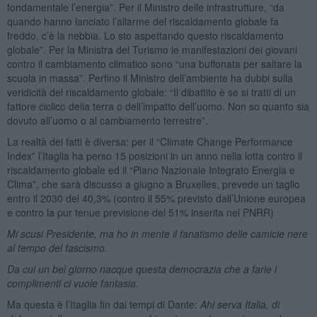
fondamentale l’energia”. Per il Ministro delle infrastrutture, “da
quando hanno lanciato l’allarme del riscaldamento globale fa
freddo, c’è la nebbia. Lo sto aspettando questo riscaldamento
globale”. Per la Ministra del Turismo le manifestazioni dei giovani
contro il cambiamento climatico sono “una buffonata per saltare la
scuola in massa”. Perfino il Ministro dell’ambiente ha dubbi sulla
veridicità del riscaldamento globale: “Il dibattito è se si tratti di un
fattore ciclico della terra o dell’impatto dell’uomo. Non so quanto sia
dovuto all’uomo o al cambiamento terrestre”.
La realtà dei fatti è diversa: per il “Climate Change Performance
Index” l’Itaglia ha perso 15 posizioni in un anno nella lotta contro il
riscaldamento globale ed il “Piano Nazionale Integrato Energia e
Clima”, che sarà discusso a giugno a Bruxelles, prevede un taglio
entro il 2030 del 40,3% (contro il 55% previsto dall’Unione europea
e contro la pur tenue previsione del 51% inserita nel PNRR)
Mi scusi Presidente, ma ho in mente il fanatismo delle camicie nere
al tempo del fascismo.
Da cui un bel giorno nacque questa democrazia che a farle i
complimenti ci vuole fantasia.
Ma questa è l’Itaglia fin dai tempi di Dante:
Ahi serva Italia, di