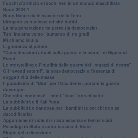
​Fuochi d’artificio e fuochi veri in un mondo maschilista
Buon 2024 ?
​Buon Natale dalle macerie della Terra
​Idrogeno vs nucleare ed altri dubbi
​La mia generazione ha perso (la democrazia)
​Tutti insieme verso l’aumento di tre gradi
Mi chiamo Giulia
L’ignoranza al potere
​“Considerazioni attuali sulla guerra e la morte" di Sigmund
Freud
​Lo storytelling e l’inutilità della guerra dei “ragazzi di destra”
​Gli “eventi esterni”, la post-democrazia e l’assenza di
soggettività delle masse
​Il populismo di “Bibi” per l’Occidente: portare la guerra
dovunque
​Che roba, contessa!... con i “fasci” non ci parlo
La pubblicità e il Kali Yuga
​La pubblicità è dannosa per i bambini (e per chi non sa
decodificarla)
​Appuntamenti violenti in adolescenza e femminicidi
​Psicologi di Stato e autoritarismo di Stato
Elogio della diserzione