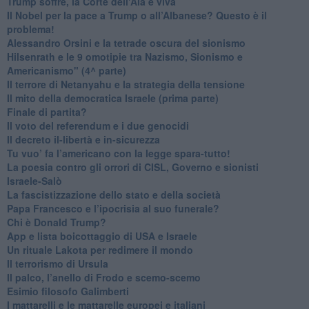
Trump soffre, la Corte dell'Aia è viva
​Il Nobel per la pace a Trump o all’Albanese? Questo è il
problema!
​Alessandro Orsini e la tetrade oscura del sionismo
​Hilsenrath e le 9 omotipie tra Nazismo, Sionismo e
Americanismo" (4^ parte)
​Il terrore di Netanyahu e la strategia della tensione
Il mito della democratica Israele (prima parte)
​Finale di partita?
​Il voto del referendum e i due genocidi
Il decreto il-libertà e in-sicurezza
Tu vuo’ fa l’americano con la legge spara-tutto!
La poesia contro gli orrori di CISL, Governo e sionisti
Israele-Salò
​La fascistizzazione dello stato e della società
Papa Francesco e l’ipocrisia al suo funerale?
​Chi è Donald Trump?
App e lista boicottaggio di USA e Israele
​Un rituale Lakota per redimere il mondo
Il terrorismo di Ursula
​Il palco, l’anello di Frodo e scemo-scemo
Esimio filosofo Galimberti
​I mattarelli e le mattarelle europei e italiani