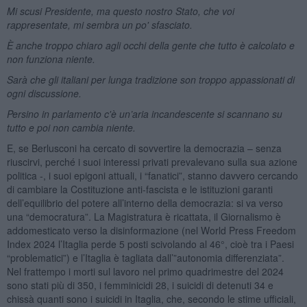
Mi scusi Presidente, ma questo nostro Stato, che voi
rappresentate, mi sembra un po' sfasciato.
È anche troppo chiaro agli occhi della gente che tutto è calcolato e
non funziona niente.
Sarà che gli italiani per lunga tradizione son troppo appassionati di
ogni discussione.
Persino in parlamento c'è un’aria incandescente si scannano su
tutto e poi non cambia niente.
E, se Berlusconi ha cercato di sovvertire la democrazia – senza
riuscirvi, perché i suoi interessi privati prevalevano sulla sua azione
politica -, i suoi epigoni attuali, i “fanatici”, stanno davvero cercando
di cambiare la Costituzione anti-fascista e le istituzioni garanti
dell’equilibrio del potere all’interno della democrazia: si va verso
una “democratura”. La Magistratura è ricattata, il Giornalismo è
addomesticato verso la disinformazione (nel World Press Freedom
Index 2024 l’Itaglia perde 5 posti scivolando al 46°, cioè tra i Paesi
“problematici”) e l’Itaglia è tagliata dall’”autonomia differenziata”.
Nel frattempo i morti sul lavoro nel primo quadrimestre del 2024
sono stati più di 350, i femminicidi 28, i suicidi di detenuti 34 e
chissà quanti sono i suicidi in Itaglia, che, secondo le stime ufficiali,