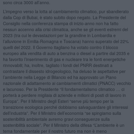
sono circa 3000 all’anno.
L’impegno verso la lotta al cambiamento climatico, pur sbandierato
dalla Cop di Bubai, è stato subito dopo negato. La Presidente del
Consiglio nella conferenza stampa di inizio-anno non ha fatto
nessun accenno alla crisi climatica, anche se gli eventi estremi del
2023 (tra cui le devastazioni per la grandine in Lombardia e
l’alluvione in Emilia-Romagna e Toscana) hanno superato del 22%
quelli del 2022. Il Governo itagliano ha votato contro il blocco
europeo alla vendita di auto a benzina o diesel a partire dal 2035 e
ha favorito l’inserimento di gas e nucleare tra le fonti energetiche
rinnovabili; ha, inoltre, tagliato i fondi del PNRR destinati a
contrastare il dissesto idrogeologico, ha deluso le aspettative per
l’ambiente nella Legge di Bilancio ed ha approvato un Piano
nazionale di adattamento ai cambiamenti climatici (PNACC) vecchio
e lacunoso. Per la Presidente “Il fondamentalismo climatico … ci
porterà a perdere migliaia di aziende e milioni di posti di lavoro in
Europa”. Per il Ministro degli Esteri “serve più tempo per la
transizione ecologica perché dobbiamo salvaguardare gli interessi
dell’industria”. Per il Ministro dell’economia “se spingiamo sulla
sostenibilità ambientale avremo gravi conseguenze sulla
sostenibilità sociale”. Per il Ministro della difesa “L’ambiente è un
tema fondamentale per il nostro futuro ma non è meno