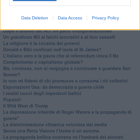
​Le furbate elettorali della Meloni e la testardaggine
dell’opposizione
​Date loro l’Oscar al posto del Nobel per la Pace
Data Deletion
Data Access
Privacy Policy
L'umanizzazione dell'economia e della politica
​Dopo il diluvio dei NO: un patto intergenerazionale
​Un grandioso NO ai falchi teocratici e ai loro vassalli
La religione è la cocaina dei potenti
Donald e Bibi confinati nell’isola di St James?
L’italiano vero e la paura che al referendum vinca il No
​Complottismo o capitalismo globale?
​Ma, contessa, non si vergogna a continuare a guardare San
Scemo?
​Io non mi fiderei di chi promuove o consuma i riti collettivi
Esportazioni Usa: da democrazia a guerra civile
​I vestiti nuovi degli imperatori baltici
​Pupazzi!
​Il Wild West di Trump
​La depressione infantile di Roger Waters e la propaganda di
guerra"
​La disinformazione climatica veicolata dai media
Senza una Retta Visione l’Uomo è un automa
​La propaganda bellica nostrana vs l’hasbarà dei sionisti