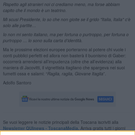
Rispetto agli stranieri noi ci crediamo meno, ma forse abbiam
capito che il mondo è un teatrino.
Mi scusi Presidente, lo so che non gioite se il grido "Italia, Italia" c'è
solo alle partite…
Io non mi sento italiano, ma per fortuna o purtroppo, per fortuna o
purtroppo … lo sono sulla carta d’identità.
Ma le prossime elezioni europee porteranno al potere chi vuole i
conti pubblici perfetti ed allora non basterà il buonismo di Gaber:
occorrerà arrendersi all’impudenza (oltre che all’evidenza) alla
maniera di Jacovitti, il vignettista itagliano che spargeva nei suoi
fumetti ossa e salami: “
Raglia, raglia, Giovane Itaglia
”.
Adolfo Santoro
Se vuoi leggere le notizie principali della Toscana iscriviti alla
Newsletter QUInews - ToscanaMedia.
Arriva gratis tutti i giorni
alle 20:00 direttamente nella tua casella di posta.