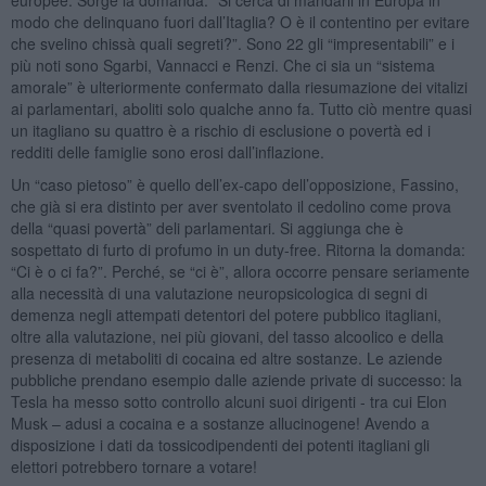
modo che delinquano fuori dall’Itaglia? O è il contentino per evitare
che svelino chissà quali segreti?”. Sono 22 gli “impresentabili” e i
più noti sono Sgarbi, Vannacci e Renzi. Che ci sia un “sistema
amorale” è ulteriormente confermato dalla riesumazione dei vitalizi
ai parlamentari, aboliti solo qualche anno fa. Tutto ciò mentre quasi
un itagliano su quattro è a rischio di esclusione o povertà ed i
redditi delle famiglie sono erosi dall’inflazione.
Un “caso pietoso” è quello dell’ex-capo dell’opposizione, Fassino,
che già si era distinto per aver sventolato il cedolino come prova
della “quasi povertà” deli parlamentari. Si aggiunga che è
sospettato di furto di profumo in un duty-free. Ritorna la domanda:
“Ci è o ci fa?”. Perché, se “ci è”, allora occorre pensare seriamente
alla necessità di una valutazione neuropsicologica di segni di
demenza negli attempati detentori del potere pubblico itagliani,
oltre alla valutazione, nei più giovani, del tasso alcoolico e della
presenza di metaboliti di cocaina ed altre sostanze. Le aziende
pubbliche prendano esempio dalle aziende private di successo: la
Tesla ha messo sotto controllo alcuni suoi dirigenti - tra cui Elon
Musk – adusi a cocaina e a sostanze allucinogene! Avendo a
disposizione i dati da tossicodipendenti dei potenti itagliani gli
elettori potrebbero tornare a votare!