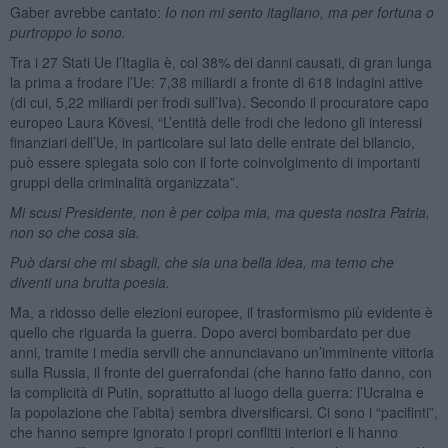
Gaber avrebbe cantato:
Io non mi sento itagliano, ma per fortuna o
purtroppo lo sono.
Tra i 27 Stati Ue l’Itaglia è, col 38% dei danni causati, di gran lunga
la prima a frodare l’Ue: 7,38 miliardi a fronte di 618 indagini attive
(di cui, 5,22 miliardi per frodi sull’Iva). Secondo il procuratore capo
europeo Laura Kövesi, “L’entità delle frodi che ledono gli interessi
finanziari dell’Ue, in particolare sul lato delle entrate del bilancio,
può essere spiegata solo con il forte coinvolgimento di importanti
gruppi della criminalità organizzata”.
Mi scusi Presidente, non è per colpa mia, ma questa nostra Patria,
non so che cosa sia.
Può darsi che mi sbagli, che sia una bella idea, ma temo che
diventi una brutta poesia.
Ma, a ridosso delle elezioni europee, il trasformismo più evidente è
quello che riguarda la guerra. Dopo averci bombardato per due
anni, tramite i media servili che annunciavano un’imminente vittoria
sulla Russia, il fronte dei guerrafondai (che hanno fatto danno, con
la complicità di Putin, soprattutto al luogo della guerra: l’Ucraina e
la popolazione che l’abita) sembra diversificarsi. Ci sono i “pacifinti”,
che hanno sempre ignorato i propri conflitti interiori e li hanno