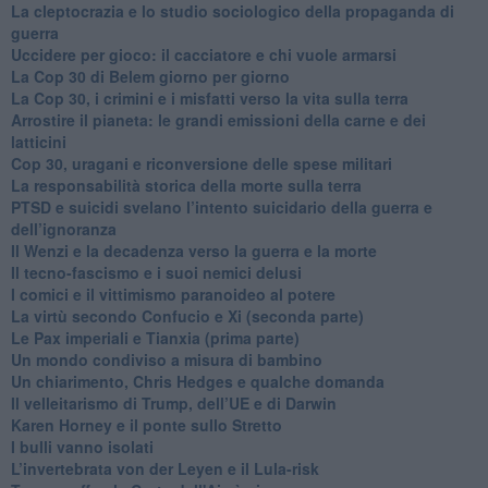
​La cleptocrazia e lo studio sociologico della propaganda di
guerra
​Uccidere per gioco: il cacciatore e chi vuole armarsi
​La Cop 30 di Belem giorno per giorno
La Cop 30, i crimini e i misfatti verso la vita sulla terra
Arrostire il pianeta: le grandi emissioni della carne e dei
latticini
​Cop 30, uragani e riconversione delle spese militari
La responsabilità storica della morte sulla terra
PTSD e suicidi svelano l’intento suicidario della guerra e
dell’ignoranza
Il Wenzi e la decadenza verso la guerra e la morte
​Il tecno-fascismo e i suoi nemici delusi
​I comici e il vittimismo paranoideo al potere
​La virtù secondo Confucio e Xi (seconda parte)
Le Pax imperiali e Tianxia (prima parte)
Un mondo condiviso a misura di bambino
​Un chiarimento, Chris Hedges e qualche domanda
Il velleitarismo di Trump, dell’UE e di Darwin
​Karen Horney e il ponte sullo Stretto
​I bulli vanno isolati
L’invertebrata von der Leyen e il Lula-risk