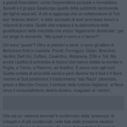
a grandi finanziatori, come l’imprenditore portuale e immobiliare
Spinelli e il gruppo Esselunga (quello della pubblicità lacrimevole
dei figli di separati). A ciò si aggiunga che un collaboratore di Toti,
suo “braccio destro”, è stato accusato di aver promesso lavoro a
referenti di mafia. Quello che colpisce è la disinvoltura delle
giustificazioni delle mazzette che erano “legalmente dichiarate”, per
cui sorge la domanda: “Ma questi ci sono o ci fanno?”.
Chi sono “questi”? Oltre ai pistoleri e simili, ci sono gli allievi di
Berlusconi finiti in manette: Previti, Formigoni, Galan, Brancher,
Verdini, Dell’Utri, Cuffaro, Cosentino, Matacena, D’Alì e Toti. Ma
anche i politici di entrambe le fazioni che hanno violato la morale in
Puglia, a Torino, a Palermo, ad Avellino. E siamo solo agli inizi!
Quella ondata di amoralità sembra però diversa tra il Sud e il Nord:
mentre al Sud predomina il trasformismo “alla Razzi” (diventato,
grazie a Maurizio Crozza, il simbolo della furbizia itagliana), al Nord
vince il consociativismo destra-sinistra, coagulato al “centro”.
Che sia un “sistema amorale”è confermato dalla “presenza” di
indagati e di già condannati, nelle liste delle prossime elezioni
europee. Sorge la domanda: “Si cerca di mandarli in Europa in