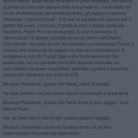
dolore ostello, nave sanza nocchiere in gran tempesta, non donna
di provincie
(cioè non signora delle sue province),
ma bordello!
Di
fronte all’alienazione dell’ambito pubblico, gli itagliani si salvano
attraverso i “peccati privati”: il tifo per la squadra del cuore o per il
partito del cuore, il televoto, il gratta-e-vinci, il segno zodiacale,
Sanremo, Padre Pio e la pornografia. E così si consuma la
“democrazia”! E questo succede anche al Centro dell’Impero
d’Occidente: nel corso di uno dei processi cui è sottoposto Trump è
emerso che l’escort da lui pagata ha ricevuto il complimento di
somigliare a sua (di Trump) figlia e che la stessa escort l’ha
sculacciato con un giornale prima del rapporto sessuale. La
commistione tra sesso maschilista, pedofilia e potere è insomma
ancora più manifesta che ai tempi di B.
Mi scusi Presidente, questo bel Paese, pieno di poesia,
ha tante pretese, ma nel nostro mondo occidentale è la periferia.
Mi scusi Presidente, questo bel Paese forse è poco saggio, ha le
idee confuse,
ma, se fossi nato in altri luoghi, poteva andarmi peggio.
Mi scusi Presidente, ormai ne ho dette tante c'è un'altra
osservazione che credo sia importante.