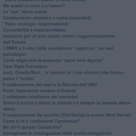
​Ma questi ci sono o ci fanno?
​Le “tua” libera scelta
Cambiamento climatico e realtà sostenibili
“Pace, ecologia, responsabilità”
​Corruttibilità e machiavellismo
Istruzioni per un’arte corale contro l’oggettivizzazione
dell’Essere
​L’MMPI e il mito della valutazione “oggettiva” dei test
psicologici
Come migliorare la proposta “pace terra dignità”
Caro Papa Francesco
​Jorit, Ornella Muti… e i politici (e i loro elettori) che hanno
perso l’”anima”
​Il sollevamento dei mari e la Riforma dell’ONU
Putin, imperatore romano d’Oriente
​L’ottimismo irrealistico dei narcisisti
​Dietro il potere e dietro la miseria c’è sempre la mamma dietro-
dietro
Il negazionismo da vecchio (Old Denial) a nuovo (New Denial)
Come si fa a combattere l'ignoranza?
Ma chi è questo Cassandra?
Immaginare le conseguenze delle scelte energetiche