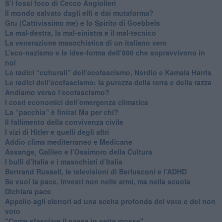
S’i fossi foco di Cecco Angiolieri
​Il mondo salvato dagli elfi e dai mutaforma?
Gru (Cattivissimo me) e lo Spirito di Goebbels
​La mal-destra, la mal-sinistra e il mal-tecnico
​La venerazione masochistica di un italiano vero
​L’eco-nazismo e le idee-forma dell’800 che sopravvivono in
noi
​Le radici “culturali” dell’ecofascismo, Nordio e Kamala Harris
Le radici dell’ecofascismo: la purezza della terra e della razza
Andiamo verso l’ecofascismo?
I costi economici dell’emergenza climatica
​La “pacchia” è finita! Ma per chi?
​Il fallimento della convivenza civile
​I vizi di Hitler e quelli degli altri
Addio clima mediterraneo e Medicane
​Assange, Galileo e l’Ossimoro della Cultura
​I bulli d’Italia e i masochisti d’Italia
​Bertrand Russell, le televisioni di Berlusconi e l’ADHD
​Se vuoi la pace, investi non nelle armi, ma nella scuola
​Dichiara pace
​Appello agli elettori ad una scelta profonda del voto e del non
voto
"Come sfasciare il paese in sette mosse"