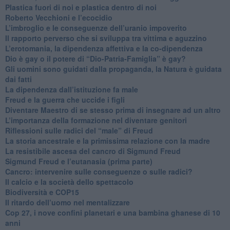
Plastica fuori di noi e plastica dentro di noi
​Roberto Vecchioni e l’ecocidio
​L’imbroglio e le conseguenze dell’uranio impoverito
​Il rapporto perverso che si sviluppa tra vittima e aguzzino
L’erotomania, la dipendenza affettiva e la co-dipendenza
​Dio è gay o il potere di “Dio-Patria-Famiglia” è gay?
​Gli uomini sono guidati dalla propaganda, la Natura è guidata
dai fatti
La dipendenza dall’istituzione fa male
​Freud e la guerra che uccide i figli
​Diventare Maestro di se stesso prima di insegnare ad un altro
L’importanza della formazione nel diventare genitori
Riflessioni sulle radici del “male” di Freud
​La storia ancestrale e la primissima relazione con la madre
​La resistibile ascesa del cancro di Sigmund Freud
Sigmund Freud e l’eutanasia (prima parte)
Cancro: intervenire sulle conseguenze o sulle radici?
​Il calcio e la società dello spettacolo
Biodiversità e COP15
​Il ritardo dell’uomo nel mentalizzare
​Cop 27, i nove confini planetari e una bambina ghanese di 10
anni