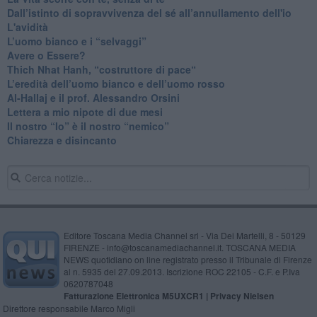
​Dall’istinto di sopravvivenza del sé all’annullamento dell'io
L'avidità
​L’uomo bianco e i “selvaggi”
​Avere o Essere?
​Thich Nhat Hanh, “costruttore di pace“
​L’eredità dell’uomo bianco e dell’uomo rosso
Al-Hallaj e il prof. Alessandro Orsini
​Lettera a mio nipote di due mesi
​Il nostro “Io” è il nostro “nemico”
​Chiarezza e disincanto
Editore Toscana Media Channel srl - Via Dei Martelli, 8 - 50129
FIRENZE - info@toscanamediachannel.it. TOSCANA MEDIA
NEWS quotidiano on line registrato presso il Tribunale di Firenze
al n. 5935 del 27.09.2013. Iscrizione ROC 22105 - C.F. e P.Iva
0620787048
Fatturazione Elettronica M5UXCR1 |
Privacy Nielsen
Direttore responsabile Marco Migli