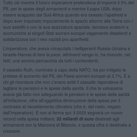
Tutto ciò mentre il futuro
imperatore
pretendeva di imporre il 5% del
PIL per le spese degli armamenti e mentre il
papa
USA, dopo
essere scappato dal Sud-Africa quando era cessato l’apatheid e
dopo aver inquinato impunemente lo spazio attorno alla Terra con i
suoi satelliti e con la sua spazzatura spaziale, lanciava anatemi e
scomuniche ai singoli Stati sovrani europei vagamente dissidenti e
solidarizzava con i neo-nazisti pro-apartheid.
L’
imperatore
, che aveva minacciato i belligeranti Russia-Ucraina e
Israele-Hamas di
fare la pace, altrimenti vengo io
, ha ricevuto, nei
fatti, una sonora pernacchia da tutti i contendenti.
Il vassallo-Ruth, nominato a capo della NATO, ha poi mitigato le
pretese di aumento del PIL dei Paesi-sovrani europei al 3,7%. E a
chi gli ricordava che non c’erano soldi il
vassallo
rispondeva di
tagliare le pensioni e le spese della sanità. Il che la
valvassina
aveva già fatto non adeguando le pensioni e le spese della sanità
all’inflazione, oltre all’oggettiva diminuzione della spesa per il
contrasto al riscaldamento climatico (che è, del resto, negato
dall’imperatore). E non si ferma qui: il 2025 segnerà un nuovo
record nella spesa militare;
32 miliardi di euro
destinati agli
armamenti con la Manovra di Bilancio, e questa cifra è destinata a
crescere.