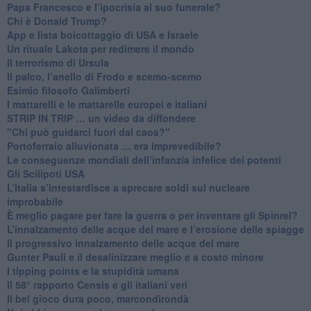
Papa Francesco e l’ipocrisia al suo funerale?
​Chi è Donald Trump?
App e lista boicottaggio di USA e Israele
​Un rituale Lakota per redimere il mondo
Il terrorismo di Ursula
​Il palco, l’anello di Frodo e scemo-scemo
Esimio filosofo Galimberti
​I mattarelli e le mattarelle europei e italiani
​STRIP IN TRIP … un video da diffondere
"Chi può guidarci fuori dal caos?"
​Portoferraio alluvionata … era imprevedibile?
Le conseguenze mondiali dell’infanzia infelice dei potenti
​Gli Scilipoti USA
L’Italia s’intestardisce a sprecare soldi sul nucleare
improbabile
È meglio pagare per fare la guerra o per inventare gli Spinrel?
​L’innalzamento delle acque del mare e l’erosione delle spiagge
​Il progressivo innalzamento delle acque del mare
​Gunter Pauli e il desalinizzare meglio e a costo minore
I tipping points e la stupidità umana
​Il 58° rapporto Censis e gli italiani veri
​Il bel gioco dura poco, marcondirondà