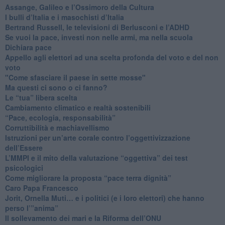
​Assange, Galileo e l’Ossimoro della Cultura
​I bulli d’Italia e i masochisti d’Italia
​Bertrand Russell, le televisioni di Berlusconi e l’ADHD
​Se vuoi la pace, investi non nelle armi, ma nella scuola
​Dichiara pace
​Appello agli elettori ad una scelta profonda del voto e del non
voto
"Come sfasciare il paese in sette mosse"
​Ma questi ci sono o ci fanno?
​Le “tua” libera scelta
Cambiamento climatico e realtà sostenibili
“Pace, ecologia, responsabilità”
​Corruttibilità e machiavellismo
Istruzioni per un’arte corale contro l’oggettivizzazione
dell’Essere
​L’MMPI e il mito della valutazione “oggettiva” dei test
psicologici
Come migliorare la proposta “pace terra dignità”
Caro Papa Francesco
​Jorit, Ornella Muti… e i politici (e i loro elettori) che hanno
perso l’”anima”
​Il sollevamento dei mari e la Riforma dell’ONU