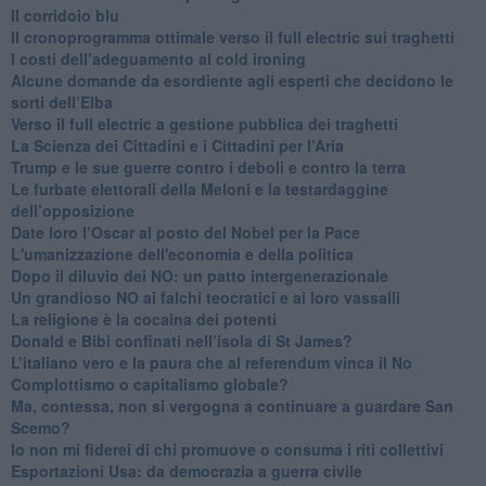
Il corridoio blu
​Il cronoprogramma ottimale verso il full electric sui traghetti
​I costi dell’adeguamento al cold ironing
Alcune domande da esordiente agli esperti che decidono le
sorti dell’Elba
Verso il full electric a gestione pubblica dei traghetti​
​La Scienza dei Cittadini e i Cittadini per l’Aria
Trump e le sue guerre contro i deboli e contro la terra
​Le furbate elettorali della Meloni e la testardaggine
dell’opposizione
​Date loro l’Oscar al posto del Nobel per la Pace
L'umanizzazione dell'economia e della politica
​Dopo il diluvio dei NO: un patto intergenerazionale
​Un grandioso NO ai falchi teocratici e ai loro vassalli
La religione è la cocaina dei potenti
Donald e Bibi confinati nell’isola di St James?
L’italiano vero e la paura che al referendum vinca il No
​Complottismo o capitalismo globale?
​Ma, contessa, non si vergogna a continuare a guardare San
Scemo?
​Io non mi fiderei di chi promuove o consuma i riti collettivi
Esportazioni Usa: da democrazia a guerra civile