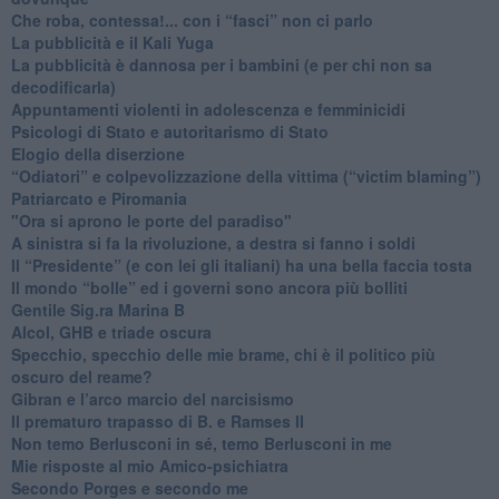
​Che roba, contessa!... con i “fasci” non ci parlo
La pubblicità e il Kali Yuga
​La pubblicità è dannosa per i bambini (e per chi non sa
decodificarla)
​Appuntamenti violenti in adolescenza e femminicidi
​Psicologi di Stato e autoritarismo di Stato
Elogio della diserzione
“Odiatori” e colpevolizzazione della vittima (“victim blaming”)
​Patriarcato e Piromania
"Ora si aprono le porte del paradiso"
​A sinistra si fa la rivoluzione, a destra si fanno i soldi
​Il “Presidente” (e con lei gli italiani) ha una bella faccia tosta
​Il mondo “bolle” ed i governi sono ancora più bolliti
​Gentile Sig.ra Marina B
​Alcol, GHB e triade oscura
​Specchio, specchio delle mie brame, chi è il politico più
oscuro del reame?
​Gibran e l’arco marcio del narcisismo
​Il prematuro trapasso di B. e Ramses II
​Non temo Berlusconi in sé, temo Berlusconi in me
​Mie risposte al mio Amico-psichiatra
​Secondo Porges e secondo me