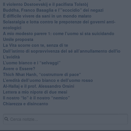
​Il violento Dostoevskij e il pacifista Tolstòj
​Buddha, Franco Basaglia e l’”ecocidio” dei negazi
​È difficile vivere da sani in un mondo malato
Solastalgia e lotta contro le prepotenze dei governi anti-
ecologici
​A mio modesto parere 1: come l’uomo si sta suicidando
​Umile proposta
​La Vita scorre con te, senza di te
​Dall’istinto di sopravvivenza del sé all’annullamento dell'io
L'avidità
​L’uomo bianco e i “selvaggi”
​Avere o Essere?
​Thich Nhat Hanh, “costruttore di pace“
​L’eredità dell’uomo bianco e dell’uomo rosso
Al-Hallaj e il prof. Alessandro Orsini
​Lettera a mio nipote di due mesi
​Il nostro “Io” è il nostro “nemico”
​Chiarezza e disincanto