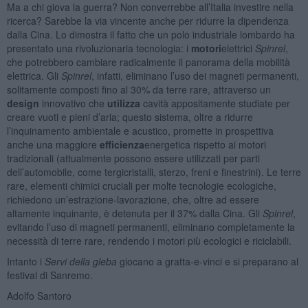
Ma a chi giova la guerra? Non converrebbe all’Italia investire nella
ricerca? Sarebbe la via vincente anche per ridurre la dipendenza
dalla Cina. Lo dimostra il fatto che un polo industriale lombardo ha
presentato una rivoluzionaria tecnologia: i
motori
elettrici
Spinrel
,
che potrebbero cambiare radicalmente il panorama della mobilità
elettrica. Gli
Spinrel
, infatti, eliminano l’uso dei magneti permanenti,
solitamente composti fino al 30% da terre rare, attraverso un
design
innovativo che
utilizza
cavità appositamente studiate per
creare vuoti e pieni d’aria; questo sistema, oltre a ridurre
l’inquinamento ambientale e acustico, promette in prospettiva
anche una maggiore
efficienza
energetica rispetto ai motori
tradizionali (attualmente possono essere utilizzati per parti
dell’automobile, come tergicristalli, sterzo, freni e finestrini). Le terre
rare, elementi chimici cruciali per molte tecnologie ecologiche,
richiedono un’estrazione-lavorazione, che, oltre ad essere
altamente inquinante, è detenuta per il 37% dalla Cina. Gli
Spinrel
,
evitando l’uso di magneti permanenti, eliminano completamente la
necessità di terre rare, rendendo i motori più ecologici e riciclabili.
Intanto i
Servi della gleba
giocano a gratta-e-vinci e si preparano al
festival di Sanremo.
Adolfo Santoro