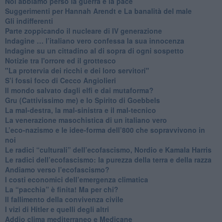
Noi abbiamo perso la guerra e la pace
Suggerimenti per Hannah Arendt e La banalità del male
​Gli indifferenti
Parte zoppicando il nucleare di IV generazione
​Indagine … l’italiano vero confessa la sua innocenza
Indagine su un cittadino al di sopra di ogni sospetto
Notizie tra l'orrore ed il grottesco
"La protervia dei ricchi e dei loro servitori"
S’i fossi foco di Cecco Angiolieri
​Il mondo salvato dagli elfi e dai mutaforma?
Gru (Cattivissimo me) e lo Spirito di Goebbels
​La mal-destra, la mal-sinistra e il mal-tecnico
​La venerazione masochistica di un italiano vero
​L’eco-nazismo e le idee-forma dell’800 che sopravvivono in
noi
​Le radici “culturali” dell’ecofascismo, Nordio e Kamala Harris
Le radici dell’ecofascismo: la purezza della terra e della razza
Andiamo verso l’ecofascismo?
I costi economici dell’emergenza climatica
​La “pacchia” è finita! Ma per chi?
​Il fallimento della convivenza civile
​I vizi di Hitler e quelli degli altri
Addio clima mediterraneo e Medicane