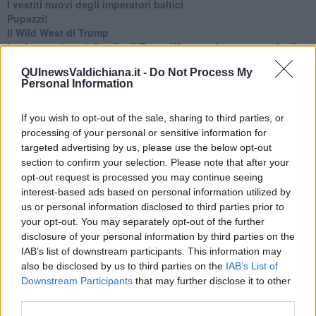
​I vestiti nuovi degli imperatori baltici
​Pupazzi!
​Il Wild West di Trump
​La depressione infantile di Roger Waters e la propaganda di
guerra"
QUInewsValdichiana.it -
Do Not Process My
​La disinformazione climatica veicolata dai media
Personal Information
Senza una Retta Visione l’Uomo è un automa
​La propaganda bellica nostrana vs l’hasbarà dei sionisti
​La cleptocrazia e lo studio sociologico della propaganda di
If you wish to opt-out of the sale, sharing to third parties, or
guerra
processing of your personal or sensitive information for
​Uccidere per gioco: il cacciatore e chi vuole armarsi
targeted advertising by us, please use the below opt-out
​La Cop 30 di Belem giorno per giorno
section to confirm your selection. Please note that after your
La Cop 30, i crimini e i misfatti verso la vita sulla terra
opt-out request is processed you may continue seeing
Arrostire il pianeta: le grandi emissioni della carne e dei
interest-based ads based on personal information utilized by
latticini
us or personal information disclosed to third parties prior to
​Cop 30, uragani e riconversione delle spese militari
your opt-out. You may separately opt-out of the further
La responsabilità storica della morte sulla terra
disclosure of your personal information by third parties on the
PTSD e suicidi svelano l’intento suicidario della guerra e
IAB’s list of downstream participants. This information may
dell’ignoranza
also be disclosed by us to third parties on the
IAB’s List of
Il Wenzi e la decadenza verso la guerra e la morte
Downstream Participants
that may further disclose it to other
​Il tecno-fascismo e i suoi nemici delusi
third parties.
​I comici e il vittimismo paranoideo al potere
​La virtù secondo Confucio e Xi (seconda parte)