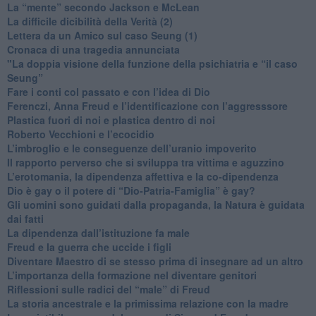
​La “mente” secondo Jackson e McLean
La difficile dicibilità della Verità (2)
​Lettera da un Amico sul caso Seung (1)
​Cronaca di una tragedia annunciata
"​La doppia visione della funzione della psichiatria e “il caso
Seung”
​Fare i conti col passato e con l’idea di Dio
​Ferenczi, Anna Freud e l’identificazione con l’aggresssore
Plastica fuori di noi e plastica dentro di noi
​Roberto Vecchioni e l’ecocidio
​L’imbroglio e le conseguenze dell’uranio impoverito
​Il rapporto perverso che si sviluppa tra vittima e aguzzino
L’erotomania, la dipendenza affettiva e la co-dipendenza
​Dio è gay o il potere di “Dio-Patria-Famiglia” è gay?
​Gli uomini sono guidati dalla propaganda, la Natura è guidata
dai fatti
La dipendenza dall’istituzione fa male
​Freud e la guerra che uccide i figli
​Diventare Maestro di se stesso prima di insegnare ad un altro
L’importanza della formazione nel diventare genitori
Riflessioni sulle radici del “male” di Freud
​La storia ancestrale e la primissima relazione con la madre