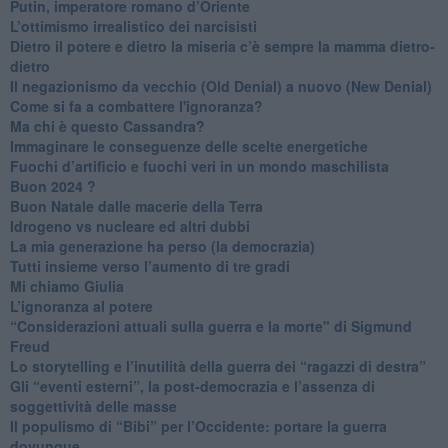
Putin, imperatore romano d’Oriente
​L’ottimismo irrealistico dei narcisisti
​Dietro il potere e dietro la miseria c’è sempre la mamma dietro-
dietro
Il negazionismo da vecchio (Old Denial) a nuovo (New Denial)
Come si fa a combattere l'ignoranza?
Ma chi è questo Cassandra?
Immaginare le conseguenze delle scelte energetiche
​Fuochi d’artificio e fuochi veri in un mondo maschilista
Buon 2024 ?
​Buon Natale dalle macerie della Terra
​Idrogeno vs nucleare ed altri dubbi
​La mia generazione ha perso (la democrazia)
​Tutti insieme verso l’aumento di tre gradi
Mi chiamo Giulia
L’ignoranza al potere
​“Considerazioni attuali sulla guerra e la morte" di Sigmund
Freud
​Lo storytelling e l’inutilità della guerra dei “ragazzi di destra”
​Gli “eventi esterni”, la post-democrazia e l’assenza di
soggettività delle masse
​Il populismo di “Bibi” per l’Occidente: portare la guerra
dovunque