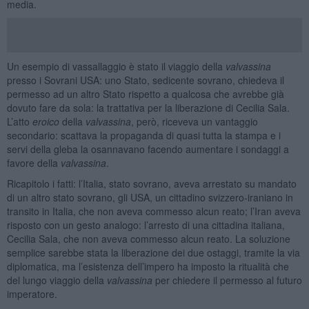
media.
Un esempio di vassallaggio è stato il viaggio della
valvassina
presso i Sovrani USA: uno Stato, sedicente sovrano, chiedeva il
permesso ad un altro Stato rispetto a qualcosa che avrebbe già
dovuto fare da sola: la trattativa per la liberazione di Cecilia Sala.
L’atto
eroico
della
valvassina
, però, riceveva un vantaggio
secondario: scattava la propaganda di quasi tutta la stampa e i
servi della gleba la osannavano facendo aumentare i sondaggi a
favore della
valvassina
.
Ricapitolo i fatti: l’Italia, stato sovrano, aveva arrestato su mandato
di un altro stato sovrano, gli USA, un cittadino svizzero-iraniano in
transito in Italia, che non aveva commesso alcun reato; l’Iran aveva
risposto con un gesto analogo: l’arresto di una cittadina italiana,
Cecilia Sala, che non aveva commesso alcun reato. La soluzione
semplice sarebbe stata la liberazione dei due ostaggi, tramite la via
diplomatica, ma l’esistenza dell’impero ha imposto la ritualità che
del lungo viaggio della
valvassina
per chiedere il permesso al futuro
imperatore.