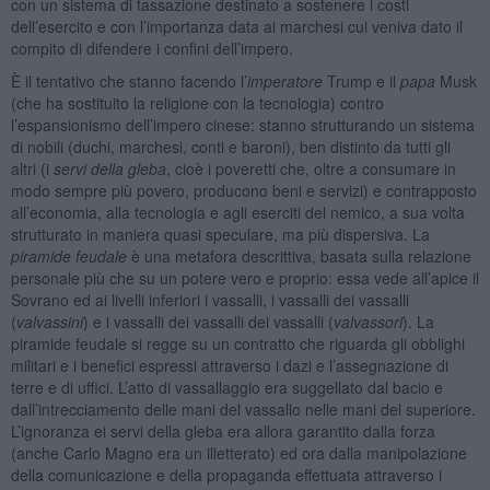
con un sistema di tassazione destinato a sostenere i costi
dell’esercito e con l’importanza data ai marchesi cui veniva dato il
compito di difendere i confini dell’impero.
È il tentativo che stanno facendo l’
imperatore
Trump e il
papa
Musk
(che ha sostituito la religione con la tecnologia) contro
l’espansionismo dell’impero cinese: stanno strutturando un sistema
di nobili (duchi, marchesi, conti e baroni), ben distinto da tutti gli
altri (i
servi della gleba
, cioè i poveretti che, oltre a consumare in
modo sempre più povero, producono beni e servizi) e contrapposto
all’economia, alla tecnologia e agli eserciti del nemico, a sua volta
strutturato in maniera quasi speculare, ma più dispersiva. La
piramide feudale
è una metafora descrittiva, basata sulla relazione
personale più che su un potere vero e proprio: essa vede all’apice il
Sovrano ed ai livelli inferiori i vassalli, i vassalli dei vassalli
(
valvassini
) e i vassalli dei vassalli dei vassalli (
valvassori
). La
piramide feudale si regge su un contratto che riguarda gli obblighi
militari e i benefici espressi attraverso i dazi e l’assegnazione di
terre e di uffici. L’atto di vassallaggio era suggellato dal bacio e
dall’intrecciamento delle mani del vassallo nelle mani del superiore.
L’ignoranza ei servi della gleba era allora garantito dalla forza
(anche Carlo Magno era un illetterato) ed ora dalla manipolazione
della comunicazione e della propaganda effettuata attraverso i