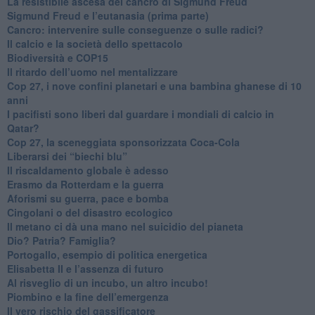
​La resistibile ascesa del cancro di Sigmund Freud
Sigmund Freud e l’eutanasia (prima parte)
Cancro: intervenire sulle conseguenze o sulle radici?
​Il calcio e la società dello spettacolo
Biodiversità e COP15
​Il ritardo dell’uomo nel mentalizzare
​Cop 27, i nove confini planetari e una bambina ghanese di 10
anni
​I pacifisti sono liberi dal guardare i mondiali di calcio in
Qatar?
​Cop 27, la sceneggiata sponsorizzata Coca-Cola
​Liberarsi dei “biechi blu”
Il riscaldamento globale è adesso
​Erasmo da Rotterdam e la guerra
​Aforismi su guerra, pace e bomba
Cingolani o del disastro ecologico
​Il metano ci dà una mano nel suicidio del pianeta
​Dio? Patria? Famiglia?
Portogallo, esempio di politica energetica
​Elisabetta II e l’assenza di futuro
Al risveglio di un incubo, un altro incubo!
​Piombino e la fine dell’emergenza
​Il vero rischio del gassificatore