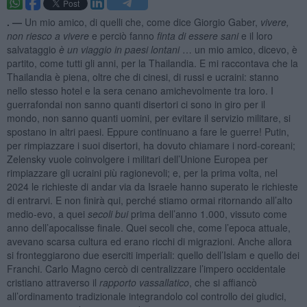
. —
Un mio amico, di quelli che, come dice Giorgio Gaber,
vivere,
non riesco a vivere
e perciò fanno
finta di essere sani
e il loro
salvataggio
è un viaggio in paesi lontani
… un mio amico, dicevo, è
partito, come tutti gli anni, per la Thailandia. E mi raccontava che la
Thailandia è piena, oltre che di cinesi, di russi e ucraini: stanno
nello stesso hotel e la sera cenano amichevolmente tra loro. I
guerrafondai non sanno quanti disertori ci sono in giro per il
mondo, non sanno quanti uomini, per evitare il servizio militare, si
spostano in altri paesi. Eppure continuano a fare le guerre! Putin,
per rimpiazzare i suoi disertori, ha dovuto chiamare i nord-coreani;
Zelensky vuole coinvolgere i militari dell’Unione Europea per
rimpiazzare gli ucraini più ragionevoli; e, per la prima volta, nel
2024 le richieste di andar via da Israele hanno superato le richieste
di entrarvi. E non finirà qui, perché stiamo ormai ritornando all’alto
medio-evo, a quei
secoli bui
prima dell’anno 1.000, vissuto come
anno dell’apocalisse finale. Quei secoli che, come l’epoca attuale,
avevano scarsa cultura ed erano ricchi di migrazioni. Anche allora
si fronteggiarono due eserciti imperiali: quello dell’Islam e quello dei
Franchi. Carlo Magno cercò di centralizzare l’impero occidentale
cristiano attraverso il
rapporto vassallatico
, che si affiancò
all’ordinamento tradizionale integrandolo col controllo dei giudici,