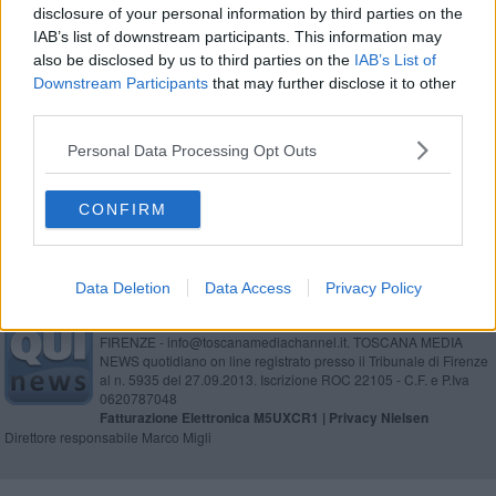
disclosure of your personal information by third parties on the
Torna l'Orcia Wine Festival
IAB’s list of downstream participants. This information may
also be disclosed by us to third parties on the
IAB’s List of
Una mostra in onore di Mauro Andreini
Downstream Participants
that may further disclose it to other
third parties.
Grande mostra di pittura in arrivo sul territorio
Personal Data Processing Opt Outs
La Festa dell'olio accende il borgo
CONFIRM
Data Deletion
Data Access
Privacy Policy
Editore Toscana Media Channel srl - Via Dei Martelli, 8 - 50129
FIRENZE - info@toscanamediachannel.it. TOSCANA MEDIA
NEWS quotidiano on line registrato presso il Tribunale di Firenze
al n. 5935 del 27.09.2013. Iscrizione ROC 22105 - C.F. e P.Iva
0620787048
Fatturazione Elettronica M5UXCR1 |
Privacy Nielsen
Direttore responsabile Marco Migli