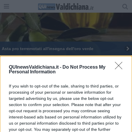
Asta pro terremotati all'insegna dell'oro verde
Un territorio di eventi da vivere tutto l’anno
QUInewsValdichiana.it -
Do Not Process My
Personal Information
Tre Comuni, una mostra e oltre 80 opere esposte
“Cantine con vista” all'Orcia Wine Festival
If you wish to opt-out of the sale, sharing to third parties, or
processing of your personal or sensitive information for
Momumenti e Horti Leonini aperti in notturna
targeted advertising by us, please use the below opt-out
section to confirm your selection. Please note that after your
opt-out request is processed you may continue seeing
"Horti pacis" arte nel verde a San Quirico
interest-based ads based on personal information utilized by
us or personal information disclosed to third parties prior to
Gli interpreti della pittura senese in mostra
your opt-out. You may separately opt-out of the further