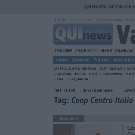
Questo sito contribuisce 
QUI
quotidiano online.
Percorso semplificat
TOSCANA
VALDICHIANA
SIENA
VALDELSA
Home
Cronaca
Politica
Attualità
CASTIGLION FIORENTINO
CASTIGLIONE D'ORC
S.GIOVANNI D'ASSO
MONTE SAN SAVINO
MONT
SIENA
TREQUANDA
re
​Benzina, gasolio, gpl, ecco dove risparmiare
Tutti i titoli:
Lavori sulla Firenz
Tag:
Coop Centro Italia
Attualità
Co
Co