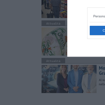
l’ad
citt
Persona
Attualità
Gir
Riti
potr
Attualità
Mo
Gr
Al vi
nell