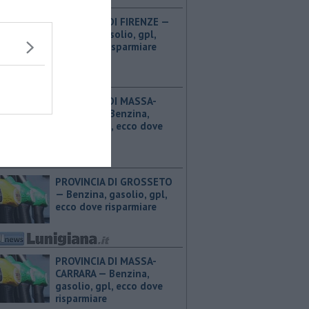
PROVINCIA DI FIRENZE — ​
Benzina, gasolio, gpl,
ecco dove risparmiare
PROVINCIA DI MASSA-
CARRARA — ​Benzina,
gasolio, gpl, ecco dove
risparmiare
PROVINCIA DI GROSSETO
— ​Benzina, gasolio, gpl,
ecco dove risparmiare
PROVINCIA DI MASSA-
CARRARA — ​Benzina,
gasolio, gpl, ecco dove
risparmiare