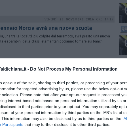
VENERDÌ
25 NOVEMBRE 2016
ORE 14:15
gennaio Norcia avrà una nuova scuola
ia, una tra le località più colpite dal terremoto, avrà presto una nuova
la e i bambini delle classi elementari potranno tornare sui banchi
MERCOLEDÌ
28 OTTOBRE 2020
ORE 14:45
ldichiana.it -
Do Not Process My Personal Information
ttadini in prima linea per aiutare la Scuola
ruppo di cortonesi ha donato al Calcit Valdichiana materiale didattico
to opt-out of the sale, sharing to third parties, or processing of your per
gli alunni
formation for targeted advertising by us, please use the below opt-out s
r selection. Please note that after your opt-out request is processed y
eing interest-based ads based on personal information utilized by us or
disclosed to third parties prior to your opt-out. You may separately opt-
VENERDÌ
15 GENNAIO 2016
ORE 14:12
losure of your personal information by third parties on the IAB’s list of
mpre più solidarietà con la spesa sospesa
. This information may also be disclosed by us to third parties on the
IA
Participants
that may further disclose it to other third parties.
ilancio positivo per i primi mesi del progetto che ha raccolto