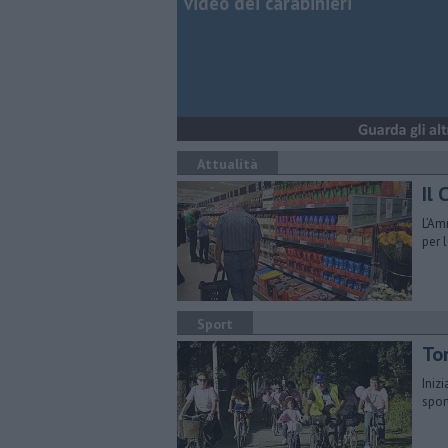
video dei carabinieri
Attualità
Il
L’Am
per 
Sport
Tor
Iniz
spor