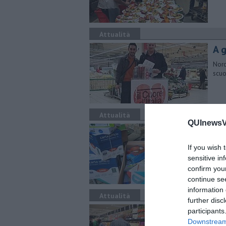
Attualità
A 
Norc
scuo
Attualità
QUInewsVa
​Ci
Un g
If you wish 
per 
sensitive in
confirm you
continue se
information 
Attualità
further disc
Se
participants
Downstream 
Un b