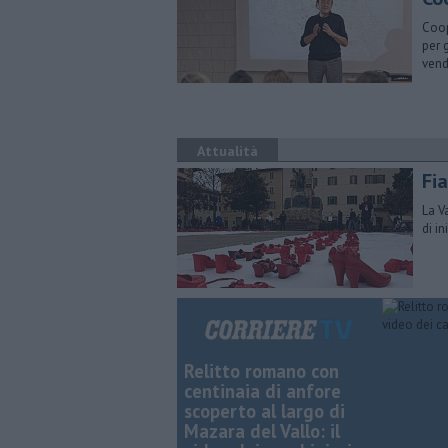
Coop
per 
vend
Attualità
Fia
La V
di i
Relitto romano con
centinaia di anfore
scoperto al largo di
Mazara del Vallo: il