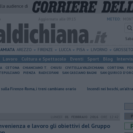
alla audience di
o
Aggiornato alle 09:15
METEO:
MONT
Sab
AMIATA
AREZZO
FIRENZE
LUCCA
PISA
LIVORNO
GROSSET
Lavoro
Cultura e Spettacolo
Eventi
Sport
Blog
Intervi
IA
CETONA
CHIANCIANO T.
CHIUSI
CIVITELLA VALDICHIANA
CORTONA
FO
EPULCIANO
PIENZA
RADICOFANI
SAN CASCIANO BAGNI
SAN QUIRICO D'ORC
e-Roma, i treni cambiano orario
Incendi nei boschi, un'altra giornata di 
LUNEDÌ
01 FEBBRAIO 2016
ORE 12:42
nvenienza e lavoro gli obiettivi del Gruppo
op