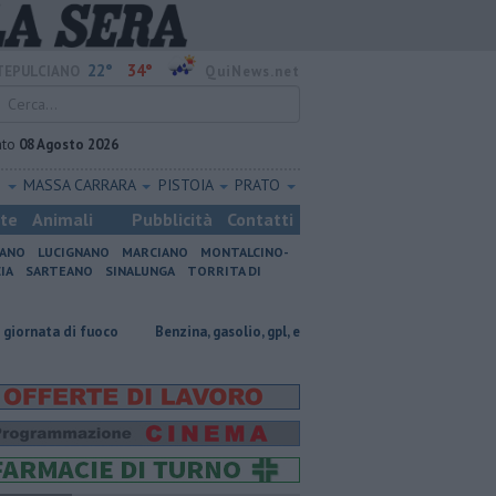
22°
34°
EPULCIANO
QuiNews.net
ato
08 Agosto 2026
O
MASSA CARRARA
PISTOIA
PRATO
ste
Animali
Pubblicità
Contatti
IANO
LUCIGNANO
MARCIANO
MONTALCINO-
IA
SARTEANO
SINALUNGA
TORRITA DI
fuoco
​Benzina, gasolio, gpl, ecco dove risparmiare
​Benzina, gasolio