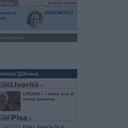
ui Blog
di Adolfo Santoro
DISINCANTATO
esempio di
ismo
Condoglianze
etwork QUInews
LIVORNO — I cento anni di
nonna Giovanna
PISA — Torna la Ztl in