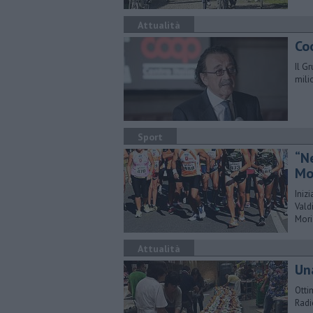
Attualità
Co
Il G
mili
Sport
“N
Mo
Iniz
Vald
Mori
Attualità
Un
Otti
Radi