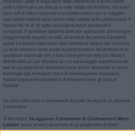
incontrare i gusti di larga parte della cittadinanza e di incuriosire
molti turisti in giro per Arezzo e nelle vallate del territorio. Gli autori
sono tutti di rilievo nazionale e la collaborazione con le maggiori
case editrici italiane sono l'indice della validità delle pubblicazioni. Il
festival dal 16 al 19 luglio coinvolgerà autori apprezzati e
conosciuti. Il cartellone spazierà dalle due apprezzate criminologhe
maggiormente seguite nel web, al vincitore del premio Campiello
quindi il massimo esponente della letteratura italiana del momento.
La terza edizione vanta anche la partecipazione del direttore di un
quotidiano nazionale che ci farà immergere nei temi più rilevanti
dell'attualità per poi chiudere con un personaggio seguitissimo del
web la cui esperienza testimonia come anche attraverso le nuove
tecnologie egli emergenti mezzi di comunicazione si possano
trattare argomenti complessi e di interesse come gli studi di
filosofia”.
Un primo ciclo ricco e interessante al quale ne seguirà un secondo
a settembre.
“Il Moonlight”
ha aggiunto il presidente di Confesercenti Mario
Landini
“arriva al terzo anno forte di un gradimento di lettori
riscontrato nelle due precedenti edizioni e quindi maturo per