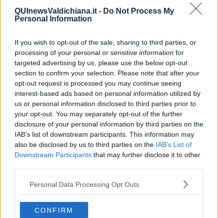
allargarsi nei territori dove l'associazione è presente
QUInewsValdichiana.it -
Do Not Process My
quotidianamente a sostegno delle aziende. Ogni sera ci saranno
Personal Information
incontri letterari con autori di rilievo nazionale e siamo convinti che
rappresenteranno occasioni per trascorrere piacevoli momenti
durante le serate di luglio e di settembre, al chiaro di luna”.
If you wish to opt-out of the sale, sharing to third parties, or
processing of your personal or sensitive information for
Attesa quindi per la terza edizione di “Moonlight Festival On Tour”
targeted advertising by us, please use the below opt-out
organizzato da Confesercenti, Feltrinelli, sotto la direzione artistica
section to confirm your selection. Please note that after your
di Gabriele Grazi, con il patrocinio della Camera di Commercio di
opt-out request is processed you may continue seeing
Arezzo e Siena, della Provincia di Arezzo e dei Comuni di Arezzo,
interest-based ads based on personal information utilized by
Anghiari, Bibbiena, Castiglion Fiorentino e San Giovanni Valdarno
con la collaborazione della Fraternita dei Laici, della Fondazione
us or personal information disclosed to third parties prior to
Arezzo Intour, di Discover Arezzo, della Fondazione Guido
your opt-out. You may separately opt-out of the further
d'Arezzo, di Vetrina Toscana e grazie al contributo della Banca di
disclosure of your personal information by third parties on the
Anghiari e Stia, di Italia Comfidi, di Italplan, di Sara Assicurazioni,
IAB’s list of downstream participants. This information may
Centro Arezzo Coop-Fi. Marino fa Mercato con il sostegno del
also be disclosed by us to third parties on the
IAB’s List of
ristorante L'Indigeno e dell'azienda Ellevi.
Downstream Participants
that may further disclose it to other
third parties.
Per Massimo Guasconi Presidente della Camera di Commercio
di Arezzo-Siena
“Cultura ed arte costituiscono valori fortemente
Personal Data Processing Opt Outs
radicati al nostro territorio ed alla sua storia. Un legame che si
ravviva continuamente anche grazie ai tanti eventi culturali
organizzati nella nostra provincia come, appunto, il 'Moonlight
CONFIRM
Festival'. Un 'Festival on tour' in grado di potenziare l’offerta