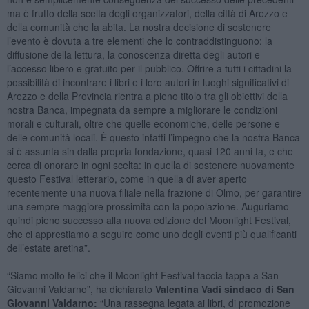
ma è frutto della scelta degli organizzatori, della città di Arezzo e
della comunità che la abita. La nostra decisione di sostenere
l’evento è dovuta a tre elementi che lo contraddistinguono: la
diffusione della lettura, la conoscenza diretta degli autori e
l’accesso libero e gratuito per il pubblico. Offrire a tutti i cittadini la
possibilità di incontrare i libri e i loro autori in luoghi significativi di
Arezzo e della Provincia rientra a pieno titolo tra gli obiettivi della
nostra Banca, impegnata da sempre a migliorare le condizioni
morali e culturali, oltre che quelle economiche, delle persone e
delle comunità locali. È questo infatti l’impegno che la nostra Banca
si è assunta sin dalla propria fondazione, quasi 120 anni fa, e che
cerca di onorare in ogni scelta: in quella di sostenere nuovamente
questo Festival letterario, come in quella di aver aperto
recentemente una nuova filiale nella frazione di Olmo, per garantire
una sempre maggiore prossimità con la popolazione. Auguriamo
quindi pieno successo alla nuova edizione del Moonlight Festival,
che ci apprestiamo a seguire come uno degli eventi più qualificanti
dell’estate aretina”.
“Siamo molto felici che il Moonlight Festival faccia tappa a San
Giovanni Valdarno”, ha dichiarato
Valentina Vadi sindaco di San
Giovanni Valdarno:
“Una rassegna legata ai libri, di promozione