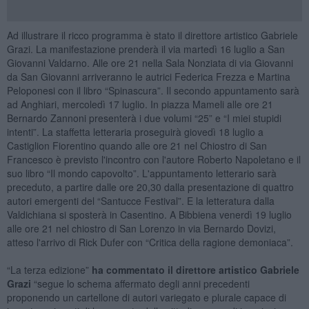
Ad illustrare il ricco programma è stato il direttore artistico Gabriele
Grazi. La manifestazione prenderà il via martedì 16 luglio a San
Giovanni Valdarno. Alle ore 21 nella Sala Nonziata di via Giovanni
da San Giovanni arriveranno le autrici Federica Frezza e Martina
Peloponesi con il libro “Spinascura”. Il secondo appuntamento sarà
ad Anghiari, mercoledì 17 luglio. In piazza Mameli alle ore 21
Bernardo Zannoni presenterà i due volumi “25” e “I miei stupidi
intenti”. La staffetta letteraria proseguirà giovedì 18 luglio a
Castiglion Fiorentino quando alle ore 21 nel Chiostro di San
Francesco è previsto l'incontro con l'autore Roberto Napoletano e il
suo libro “Il mondo capovolto”. L'appuntamento letterario sarà
preceduto, a partire dalle ore 20,30 dalla presentazione di quattro
autori emergenti del “Santucce Festival”. E la letteratura dalla
Valdichiana si sposterà in Casentino. A Bibbiena venerdì 19 luglio
alle ore 21 nel chiostro di San Lorenzo in via Bernardo Dovizi,
atteso l'arrivo di Rick Dufer con “Critica della ragione demoniaca”.
“La terza edizione”
ha commentato il direttore artistico Gabriele
Grazi
“segue lo schema affermato degli anni precedenti
proponendo un cartellone di autori variegato e plurale capace di