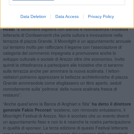
turistica della provincia, in sintonia con una delle finalità più
importanti dell’azione dell’Ente camerale”.
Data Deletion
Data Access
Privacy Policy
“La Fraternita dei Laici”
ha commentato il primo rettore Pierluigi
Rossi
“a settembre ospiterà con slancio e riconoscenza l'iniziativa
letteraria di Confesercenti che porta cultura e innovazione nella
terrazza di piazza Grande. Il Moonlight è un appuntamento annuale
cui teniamo molto per rafforzare il legame con l'associazione di
categoria del commercio impegnata a promuovere anche lo
sviluppo culturale e sociale di Arezzo oltre che economico. Invito
quindi la cittadinanza a partecipare alle iniziative che ci saranno
sulla terrazza anche per ammirare la nuova scalinata. I lettori-
visitatori potranno apprezzare le bellezze architettoniche di piazza
Grande ammirandole come sfogliassero un libro aperto, seduti
comodamente sulla 'poltrona' della nuova scalinata fresca di
restauro”.
“Anche quest’anno la Banca di Anghiari e Stia”
ha detto il direttore
generale Fabio Pecorari
“sostiene, con rinnovato entusiasmo, il
Moonlight Festival di Arezzo. Non è scontato che un evento diventi
un appuntamento fisso e non lo è neanche la nostra partecipazione
in qualità di sponsor. La terza edizione di questo Festival letterario
non è semplicemente conseguenza del successo delle precedenti