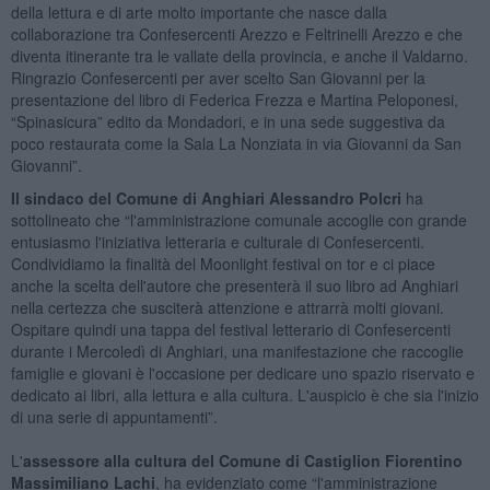
della lettura e di arte molto importante che nasce dalla
collaborazione tra Confesercenti Arezzo e Feltrinelli Arezzo e che
diventa itinerante tra le vallate della provincia, e anche il Valdarno.
Ringrazio Confesercenti per aver scelto San Giovanni per la
presentazione del libro di Federica Frezza e Martina Peloponesi,
“Spinasicura” edito da Mondadori, e in una sede suggestiva da
poco restaurata come la Sala La Nonziata in via Giovanni da San
Giovanni”.
Il sindaco del Comune di Anghiari Alessandro Polcri
ha
sottolineato che “l'amministrazione comunale accoglie con grande
entusiasmo l'iniziativa letteraria e culturale di Confesercenti.
Condividiamo la finalità del Moonlight festival on tor e ci piace
anche la scelta dell'autore che presenterà il suo libro ad Anghiari
nella certezza che susciterà attenzione e attrarrà molti giovani.
Ospitare quindi una tappa del festival letterario di Confesercenti
durante i Mercoledì di Anghiari, una manifestazione che raccoglie
famiglie e giovani è l'occasione per dedicare uno spazio riservato e
dedicato ai libri, alla lettura e alla cultura. L'auspicio è che sia l'inizio
di una serie di appuntamenti”.
L'
assessore alla cultura del Comune di Castiglion Fiorentino
Massimiliano Lachi
, ha evidenziato come “l'amministrazione