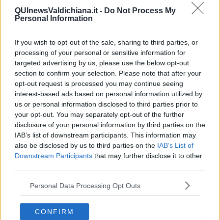
Una delle maggiori istituzione delle moderna evoluzione tanguera
QUInewsValdichiana.it -
Do Not Process My
Personal Information
riguardano le scuole, la loro eccessiva proliferazione e la loro
frequentazione da parte di nuovi allievi inconsapevoli e fiduciosi.
Alcune di esse sono completamente discostanti rispetto a quelle
If you wish to opt-out of the sale, sharing to third parties, or
nate in origine per le quali siamo “naturalmente programmati” e ciò
processing of your personal or sensitive information for
ha condotto a conseguenze negative viste ogni qualvolta andiamo
targeted advertising by us, please use the below opt-out
in milonga. Ad esempio il non rispetto della ronda, l’evitamento di
section to confirm your selection. Please note that after your
figure inadatte quando la sala è affollata, la mancata mirada e
opt-out request is processed you may continue seeing
cabeceo per l’invito, ecc., è una logica conseguenza di un cattivo
interest-based ads based on personal information utilized by
insegnamento. Le abitudini a non praticare ha esiti negativi
us or personal information disclosed to third parties prior to
sull’apprendimento portando a passi mal fermi, equilibrio instabile,
your opt-out. You may separately opt-out of the further
ecc.
disclosure of your personal information by third parties on the
9. Seguite i codici della milongas
IAB’s list of downstream participants. This information may
also be disclosed by us to third parties on the
IAB’s List of
I tangueri sono essere umani con le loro relative specificità
Downstream Participants
that may further disclose it to other
caratteriali e umane ma nonostante queste differenze che
third parties.
sussistono tra essi, vi sono innumerevoli aspetti comuni. Ad
esempio sono tutti incoraggiati a invitare indipendentemente dal
Personal Data Processing Opt Outs
livello di ballo posseduto per il bene del clima della milonga.
Scontrarsi in milonga e causare danni fisici agli altri è un gesto
riprovevole. Grazie a questi codici milongueri i tangueri sono più
CONFIRM
predisposti a continuare a venire a ballare.