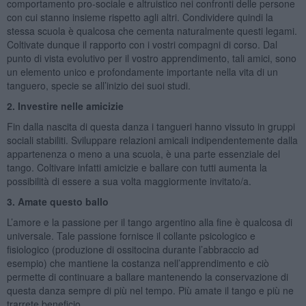
comportamento pro-sociale e altruistico nei confronti delle persone
con cui stanno insieme rispetto agli altri. Condividere quindi la
stessa scuola è qualcosa che cementa naturalmente questi legami.
Coltivate dunque il rapporto con i vostri compagni di corso. Dal
punto di vista evolutivo per il vostro apprendimento, tali amici, sono
un elemento unico e profondamente importante nella vita di un
tanguero, specie se all’inizio dei suoi studi.
2. Investire nelle amicizie
Fin dalla nascita di questa danza i tangueri hanno vissuto in gruppi
sociali stabiliti. Sviluppare relazioni amicali indipendentemente dalla
appartenenza o meno a una scuola, è una parte essenziale del
tango. Coltivare infatti amicizie e ballare con tutti aumenta la
possibilità di essere a sua volta maggiormente invitato/a.
3. Amate questo ballo
L’amore e la passione per il tango argentino alla fine è qualcosa di
universale. Tale passione fornisce il collante psicologico e
fisiologico (produzione di ossitocina durante l’abbraccio ad
esempio) che mantiene la costanza nell’apprendimento e ciò
permette di continuare a ballare mantenendo la conservazione di
questa danza sempre di più nel tempo. Più amate il tango e più ne
trarrete beneficio.