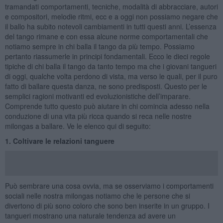
tramandati comportamenti, tecniche, modalità di abbracciare, autori
e compositori, melodie ritmi, ecc e a oggi non possiamo negare che
il ballo ha subito notevoli cambiamenti in tutti questi anni. L’essenza
del tango rimane e con essa alcune norme comportamentali che
notiamo sempre in chi balla il tango da più tempo. Possiamo
pertanto riassumerle in principi fondamentali. Ecco le dieci regole
tipiche di chi balla il tango da tanto tempo ma che i giovani tangueri
di oggi, qualche volta perdono di vista, ma verso le quali, per il puro
fatto di ballare questa danza, ne sono predisposti. Questo per le
semplici ragioni motivanti ed evoluzionistiche dell’imparare.
Comprende tutto questo può aiutare in chi comincia adesso nella
conduzione di una vita più ricca quando si reca nelle nostre
milongas a ballare. Ve le elenco qui di seguito:
1. Coltivare le relazioni tanguere
Può sembrare una cosa ovvia, ma se osserviamo i comportamenti
sociali nelle nostra milongas notiamo che le persone che si
divertono di più sono coloro che sono ben inserite in un gruppo. I
tangueri mostrano una naturale tendenza ad avere un