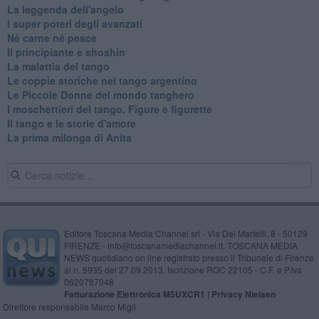
La leggenda dell'angelo
I super poteri degli avanzati
​Né carne né pesce
Il principiante e shoshin
La malattia del tango
Le coppie storiche nel tango argentino
​Le Piccole Donne del mondo tanghero
I moschettieri del tango. Figure e figurette
Il tango e le storie d'amore
​La prima milonga di Anita
Editore Toscana Media Channel srl - Via Dei Martelli, 8 - 50129
FIRENZE - info@toscanamediachannel.it. TOSCANA MEDIA
NEWS quotidiano on line registrato presso il Tribunale di Firenze
al n. 5935 del 27.09.2013. Iscrizione ROC 22105 - C.F. e P.Iva
0620787048
Fatturazione Elettronica M5UXCR1 |
Privacy Nielsen
Direttore responsabile Marco Migli