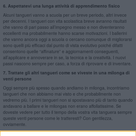
6. Aspettatevi una lunga attività di apprendimento fisico
Alcuni tangueri vanno a scuola per un breve periodo, altri invece
per decenni. I tangueri con vita scolastica breve avranno risultati
che vanno di pari passo all’impegno messo e non diventeranno
eccellenti ma probabilmente hanno scarse motivazioni. I ballerini
che vanno ancora oggi a scuola o cercano comunque di migliorarsi
sono quelli più efficaci dal punto di vista evolutivo poiché difatti
consentono quelle “affinature” e aggiornamenti conseguenti,
all’applicare e annoverare in se, la tecnica e la creatività. I nuovi
passi nascono sempre per caso, a forza di riprovare e di inventare.
7. Trattate gli altri tangueri come se viveste in una milonga di
venti persone
Oggi sempre più spesso quando andiamo in milonga, incontriamo
tangueri che non abbiamo mai visto e che probabilmente non
vedremo più. I primi tangueri non si spostavano più di tanto quando
andavano a ballare e le milongas non erano affollatissime. Se
doveste vedere per tutto il tempo della vostra vita tanguera sempre
queste venti persone come le tratteresti? Con gentilezza,
ovviamente.
8. Ballate bene, fate tanta pratica e sentitevi tangueri