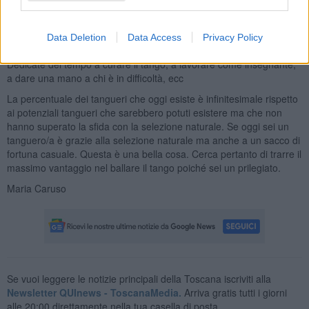
10. Coltivate il tango
L’evoluzione del tango ha a che fare con ogni aspetto della vita
Data Deletion
Data Access
Privacy Policy
tanguera. Ciò è una tendenza naturale delle menti evolute.
Dedicate del tempo a curare il tango, a lavorare come insegnante,
a dare una mano a chi è in difficoltà, ecc
La percentuale dei tangueri che oggi esiste è infinitesimale rispetto
ai potenziali tangueri che sarebbero potuti esistere ma che non
hanno superato la sfida con la selezione naturale. Se oggi sei un
tanguero/a è grazie alla selezione naturale ma anche a un sacco di
fortuna casuale. Questa è una bella cosa. Cerca pertanto di trarre il
massimo vantaggio nel ballare il tango poiché sei un prilegiato.
Maria Caruso
Se vuoi leggere le notizie principali della Toscana iscriviti alla
Newsletter QUInews - ToscanaMedia.
Arriva gratis tutti i giorni
alle 20:00 direttamente nella tua casella di posta.