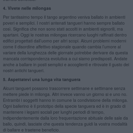
4. Vivete nelle milongas
Per tantissimo tempo il tango argentino veniva ballato in ambienti
poveri e semplici. I nostri antenati tangueri hanno sempre ballato
così. Significa che non sono stati accolti in ambienti signorili, ma
spartani. Oggi le nostras milongas ricercano luoghi raffinati dentro
edifici progettati dall’uomo per altri scopi. Alcuni problemi moderni
come il disordine affettivo stagionale quando cambia l’umore al
variare della lunghezza delle giornate potrebbe derivare da questa
mancata corrispondenza evolutiva a cui siamo predisposti. Andate
anche a ballare in posti semplici e accoglienti e ritrovate il gusto dei
nostri antichi tangueri.
5. Aspettatevi una lunga vita tanguera
Alcuni tangueri possono trascorrere settimane e settimane senza
mettere piede in milonga. Altri invece vanno un giorno si e uno no.
Entrambi i soggetti hanno in comune la condivisione della milonga.
Ogni ballerino è il prototipo della specie tanguera ed è in grado di
mantenere i legami sociali per lunghi periodi di tempo,
indipendentemente dalla loro frequentazione abituale delle sale da
ballo, quindi, lasciate che questa tendenza guidi la vostra modalità
di ballare e traetene beneficio.