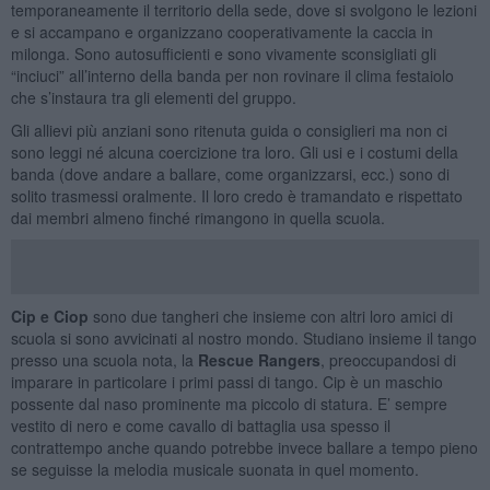
temporaneamente il territorio della sede, dove si svolgono le lezioni
e si accampano e organizzano cooperativamente la caccia in
milonga. Sono autosufficienti e sono vivamente sconsigliati gli
“inciuci” all’interno della banda per non rovinare il clima festaiolo
che s’instaura tra gli elementi del gruppo.
Gli allievi più anziani sono ritenuta guida o consiglieri ma non ci
sono leggi né alcuna coercizione tra loro. Gli usi e i costumi della
banda (dove andare a ballare, come organizzarsi, ecc.) sono di
solito trasmessi oralmente. Il loro credo è tramandato e rispettato
dai membri almeno finché rimangono in quella scuola.
Cip e Ciop
sono due tangheri che insieme con altri loro amici di
scuola si sono avvicinati al nostro mondo. Studiano insieme il tango
presso una scuola nota, la
Rescue Rangers
, preoccupandosi di
imparare in particolare i primi passi di tango. Cip è un maschio
possente dal naso prominente ma piccolo di statura. E’ sempre
vestito di nero e come cavallo di battaglia usa spesso il
contrattempo anche quando potrebbe invece ballare a tempo pieno
se seguisse la melodia musicale suonata in quel momento.