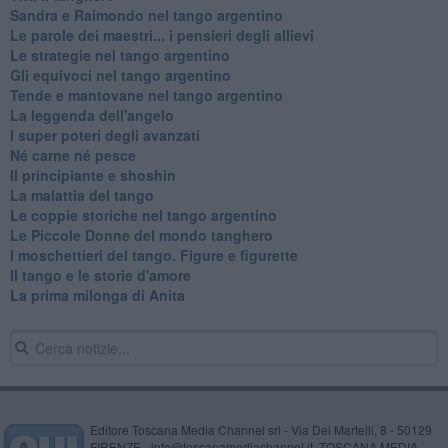
Sandra e Raimondo nel tango argentino
Le parole dei maestri... i pensieri degli allievi
Le strategie nel tango argentino
Gli equivoci nel tango argentino
Tende e mantovane nel tango argentino
La leggenda dell'angelo
I super poteri degli avanzati
​Né carne né pesce
Il principiante e shoshin
La malattia del tango
Le coppie storiche nel tango argentino
​Le Piccole Donne del mondo tanghero
I moschettieri del tango. Figure e figurette
Il tango e le storie d'amore
​La prima milonga di Anita
Editore Toscana Media Channel srl - Via Dei Martelli, 8 - 50129
FIRENZE - info@toscanamediachannel.it. TOSCANA MEDIA