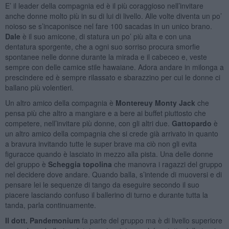
E’ il leader della compagnia ed è il più coraggioso nell’invitare
anche donne molto più in su di lui di livello. Alle volte diventa un po’
noioso se s’incaponisce nel fare 100 sacadas in un unico brano.
Dale
è il suo amicone, di statura un po’ più alta e con una
dentatura sporgente, che a ogni suo sorriso procura smorfie
spontanee nelle donne durante la mirada e il cabeceo e, veste
sempre con delle camice stile hawaiane. Adora andare in milonga a
prescindere ed è sempre rilassato e sbarazzino per cui le donne ci
ballano più volentieri.
Un altro amico della compagnia è
Montereuy Monty Jack
che
pensa più che altro a mangiare e a bere ai buffet piuttosto che
competere, nell’invitare più donne, con gli altri due.
Gattopardo
è
un altro amico della compagnia che si crede già arrivato in quanto
a bravura invitando tutte le super brave ma ciò non gli evita
figuracce quando è lasciato in mezzo alla pista. Una delle donne
del gruppo è
Scheggia topolina
che manovra i ragazzi del gruppo
nel decidere dove andare. Quando balla, s’intende di muoversi e di
pensare lei le sequenze di tango da eseguire secondo il suo
piacere lasciando confuso il ballerino di turno e durante tutta la
tanda, parla continuamente.
Il dott. Pandemonium
fa parte del gruppo ma è di livello superiore