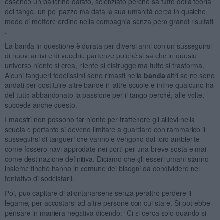
essendo un ballerino datato, scienziato perché sa tutto della teoria
del tango, un po’ pazzo ma data la sua umanità cerca in qualche
modo di mettere ordine nella compagnia senza però grandi risultati
.
La banda in questione è durata per diversi anni con un susseguirsi
di nuovi arrivi e di vecchie partenze poiché si sa che in questo
universo niente si crea, niente si distrugge ma tutto si trasforma.
Alcuni tangueri fedelissimi sono rimasti nella
banda
altri se ne sono
andati per costituire altre bande in altre scuole e infine qualcuno ha
del tutto abbandonato la passione per il tango perché, alle volte,
succede anche questo.
I maestri non possono far niente per trattenere gli allievi nella
scuola e pertanto si devono limitare a guardare con rammarico il
susseguirsi di tangueri che vanno e vengono dal loro ambiente
come fossero navi approdate nei porti per una breve sosta e mai
come destinazione definitiva. Diciamo che gli esseri umani stanno
insieme finché hanno in comune dei bisogni da condividere nel
tentativo di soddisfarli.
Poi, può capitare di allontanarsene senza peraltro perdere il
legame, per accostarsi ad altre persone con cui stare. Si potrebbe
pensare in maniera negativa dicendo: “Ci si cerca solo quando si