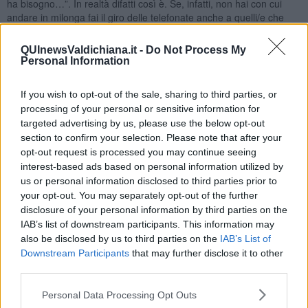
ha bisogno…”. In realtà difatti così è. Se, infatti, non hai con cui
andare in milonga fai il giro delle telefonate anche a quelli/e che
non chiami mai. Tacitamente si chiede senza dirne il perché (non
ho trovato nessuno) e altrettanto tacitamente si accetta la
QUInewsValdichiana.it -
Do Not Process My
telefonata senza esprimere giudizi (so che mi hai chiamato perché
Personal Information
non avevi trovato nessuno con cui andare) perché la stessa cosa
potrà succedere anche a te.
If you wish to opt-out of the sale, sharing to third parties, or
Oggi è scientificamente provato che i
tangueri
per conservare
processing of your personal or sensitive information for
condizioni di benessere hanno bisogno di soddisfare la loro voglia
targeted advertising by us, please use the below opt-out
di andare a ballare. Questo bisogno è indispensabile per avere uno
section to confirm your selection. Please note that after your
sviluppo tanguero complessivamente buono. Le esperienze di base
opt-out request is processed you may continue seeing
sono quelle che determinano il futuro di un ballerino di tango e
interest-based ads based on personal information utilized by
rappresentano i “mattoni” su cui il tanguero costruirà e svilupperà
us or personal information disclosed to third parties prior to
tutto il suo essere.
your opt-out. You may separately opt-out of the further
Ai leader delle bande
pertanto faccio notare che sono
disclosure of your personal information by third parties on the
responsabili in qualche modo dei loro membri specie quelli novelli
IAB’s list of downstream participants. This information may
appena entrati a far parte di questo mondo. Buon tango!
also be disclosed by us to third parties on the
IAB’s List of
Downstream Participants
that may further disclose it to other
Maria Caruso
third parties.
Personal Data Processing Opt Outs