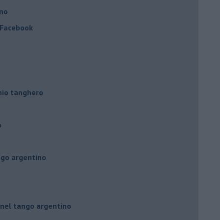
ino
a Facebook
hio tanghero
o
ngo argentino
 nel tango argentino