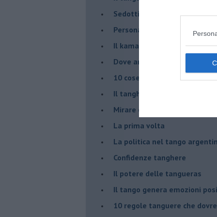
Sedotti e abbandonati nel ta
Personalità tanguera
Persona
Il kamasutango
Dove andiamo stasera?
10 cose da non dire a fine ta
Il tanghero odioso
Mirare con la PNL
La prima volta
La politica nel tango argenti
Confidenze tanghere
Il potere delle tangueras
Il tango genera emozioni posi
10 regole tanguere che dov