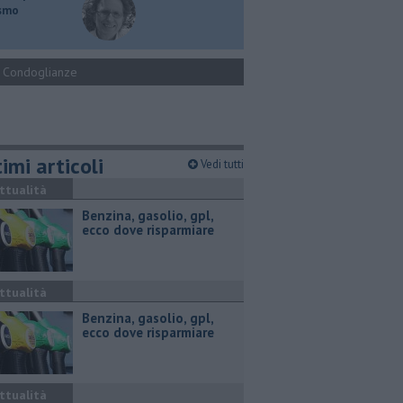
ismo
Condoglianze
imi articoli
Vedi tutti
ttualità
​Benzina, gasolio, gpl,
ecco dove risparmiare
ttualità
​Benzina, gasolio, gpl,
ecco dove risparmiare
ttualità