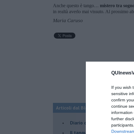
Anche questo è tango…
mistero tra sogn
in realtà averlo mai vissuto. Al prossimo a
Maria Caruso
QUInewsVa
If you wish 
sensitive in
confirm you
continue se
Articoli dal Blog “Parole milonguere
information 
further disc
Diario di una tanghera
participants
Downstream 
Il tanguero che entra in pista