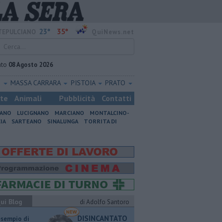
23°
35°
EPULCIANO
QuiNews.net
ato
08 Agosto 2026
O
MASSA CARRARA
PISTOIA
PRATO
ste
Animali
Pubblicità
Contatti
IANO
LUCIGNANO
MARCIANO
MONTALCINO-
IA
SARTEANO
SINALUNGA
TORRITA DI
ui Blog
di Adolfo Santoro
DISINCANTATO
esempio di