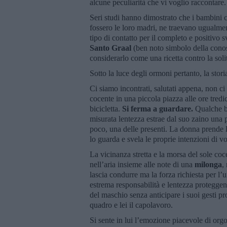
alcune peculiarità che vi voglio raccontare
Seri studi hanno dimostrato che i bambini 
fossero le loro madri, ne traevano ugualme
tipo di contatto per il completo e positivo 
Santo Graal
(ben noto simbolo della conos
considerarlo come una ricetta contro la sol
Sotto la luce degli ormoni pertanto, la stor
Ci siamo incontrati, salutati appena, non ci
cocente in una piccola piazza alle ore tredic
bicicletta.
Si ferma a guardare.
Qualche bal
misurata lentezza estrae dal suo zaino una p
poco, una delle presenti. La donna prende le
lo guarda e svela le proprie intenzioni di vo
La vicinanza stretta e la morsa del sole co
nell’aria insieme alle note di una
milonga
,
lascia condurre ma la forza richiesta per l’
estrema responsabilità e lentezza proteggen
del maschio senza anticipare i suoi gesti pr
quadro e lei il capolavoro.
Si sente in lui l’emozione piacevole di org