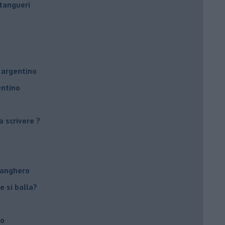
tangueri
 argentino
entino
a scrivere ?
tanghero
e si balla?
no