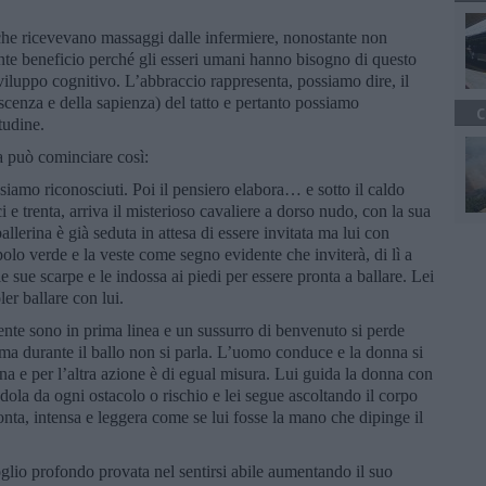
.
che ricevevano massaggi dalle infermiere, nonostante non
nte beneficio perché gli esseri umani hanno bisogno di questo
sviluppo cognitivo. L’abbraccio rappresenta, possiamo dire, il
cenza e della sapienza) del tatto e pertanto possiamo
C
itudine.
ia può cominciare così:
 siamo riconosciuti. Poi il pensiero elabora… e sotto il caldo
i e trenta, arriva il misterioso cavaliere a dorso nudo, con la sua
lerina è già seduta in attesa di essere invitata ma lui con
olo verde e la veste come segno evidente che inviterà, di lì a
 sue scarpe e le indossa ai piedi per essere pronta a ballare. Lei
ler ballare con lui.
cente sono in prima linea e un sussurro di benvenuto si perde
 ma durante il ballo non si parla. L’uomo conduce e la donna si
una e per l’altra azione è di egual misura. Lui guida la donna con
dola da ogni ostacolo o rischio e lei segue ascoltando il corpo
onta, intensa e leggera come se lui fosse la mano che dipinge il
oglio profondo provata nel sentirsi abile aumentando il suo