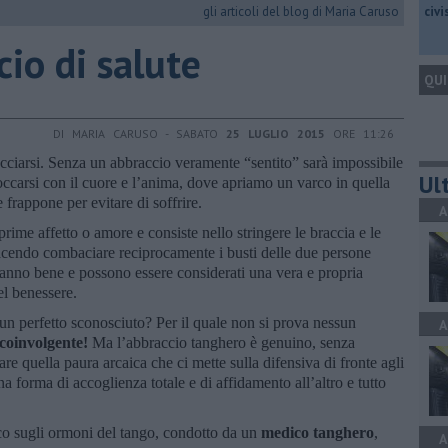
gli articoli del blog di Maria Caruso
civ
cio di salute
QUI
DI MARIA CARUSO - SABATO
25 LUGLIO 2015
ORE 11:26
acciarsi. Senza un abbraccio veramente “sentito” sarà impossibile
Ult
toccarsi con il cuore e l’anima, dove apriamo un varco in quella
e frappone per evitare di soffrire.
A
rime affetto o amore e consiste nello stringere le braccia e le
facendo combaciare reciprocamente i busti delle due persone
i fanno bene e possono essere considerati una vera e propria
del benessere.
n perfetto sconosciuto? Per il quale non si prova nessun
A
 coinvolgente!
Ma l’abbraccio tanghero è genuino, senza
are quella paura arcaica che ci mette sulla difensiva di fronte agli
na forma di accoglienza totale e di affidamento all’altro e tutto
co sugli ormoni del tango, condotto da un
medico tanghero
,
A