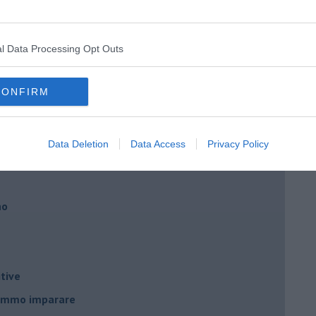
ngo argentino
l Data Processing Opt Outs
CONFIRM
nda
Data Deletion
Data Access
Privacy Policy
no
tive
remmo imparare