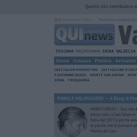
Questo sito contribuisce 
QUI
quotidiano online.
Percorso semplificat
TOSCANA
VALDICHIANA
SIENA
VALDELSA
Home
Cronaca
Politica
Attualità
CASTIGLION FIORENTINO
CASTIGLIONE D'ORC
S.GIOVANNI D'ASSO
MONTE SAN SAVINO
MONT
SIENA
TREQUANDA
PAROLE MILONGUERE — il Blog di Ma
MARIA CARUSO - “Una vita da 
primo cielo a San Felipe in 
Italia dal 1977 e per tre ann
le parole che le passano p
Marina de Caro