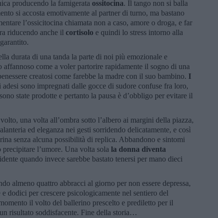
e unica producendo la famigerata
ossitocina
. Il tango non si balla
mento si accosta emotivamente al partner di turno, ma bastano
mentare l’ossicitocina chiamata non a caso, amore o droga, e far
ra riducendo anche il
cortisolo
e quindi lo stress intorno alla
 garantito.
lla durata di una tanda la parte di noi più emozionale e
iro affannoso come a voler partorire rapidamente il sogno di una
 di benessere creatosi come farebbe la madre con il suo bambino.
I
i adesi sono impregnati dalle gocce di sudore confuse fra loro,
sono state prodotte e pertanto la pausa è d’obbligo per evitare il
o volto, una volta all’ombra sotto l’albero ai margini della piazza,
alanteria ed eleganza nei gesti sorridendo delicatamente, e così
rina senza alcuna possibilità di replica. Abbandono e sintomi
 precipitare l’umore. Una volta sola
la donna diventa
rridente quando invece sarebbe bastato tenersi per mano dieci
do almeno quattro abbracci al giorno per non essere depressa,
e e dodici per crescere psicologicamente nel sentiero del
omento il volto del ballerino prescelto e prediletto per il
n risultato soddisfacente. Fine della storia…