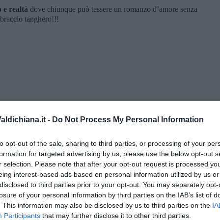
o e realtà
dove chiunque può tessere un romanzo d’amore senza
bbraccio tanghero!!!
ldichiana.it -
Do Not Process My Personal Information
to opt-out of the sale, sharing to third parties, or processing of your per
formation for targeted advertising by us, please use the below opt-out s
r selection. Please note that after your opt-out request is processed y
eing interest-based ads based on personal information utilized by us or
” di Maria Caruso
disclosed to third parties prior to your opt-out. You may separately opt-
losure of your personal information by third parties on the IAB’s list of
. This information may also be disclosed by us to third parties on the
IA
Participants
that may further disclose it to other third parties.