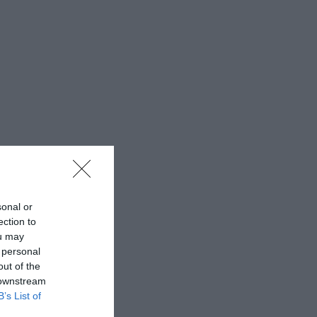
sonal or
ection to
ou may
 personal
out of the
 downstream
B’s List of