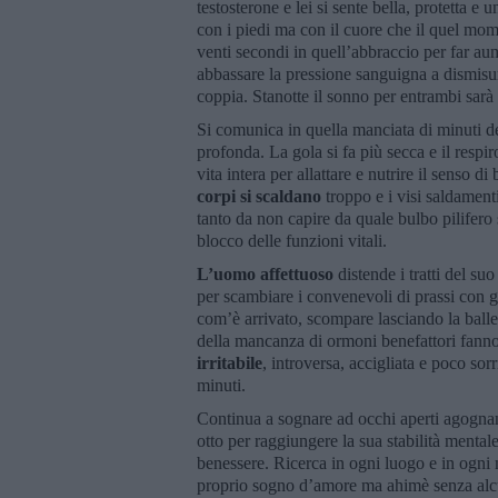
testosterone e lei si sente bella, protetta 
con i piedi ma con il cuore che il quel mo
venti secondi in quell’abbraccio per far au
abbassare la pressione sanguigna a dismisu
coppia. Stanotte il sonno per entrambi sarà
Si comunica in quella manciata di minuti de
profonda. La gola si fa più secca e il resp
vita intera per allattare e nutrire il senso
corpi si scaldano
troppo e i visi saldament
tanto da non capire da quale bulbo pilifero 
blocco delle funzioni vitali.
L’uomo affettuoso
distende i tratti del su
per scambiare i convenevoli di prassi con g
com’è arrivato, scompare lasciando la balle
della mancanza di ormoni benefattori fanno
irritabile
, introversa, accigliata e poco so
minuti.
Continua a sognare ad occhi aperti agognan
otto per raggiungere la sua stabilità mental
benessere. Ricerca in ogni luogo e in ogni m
proprio sogno d’amore ma ahimè senza alcu