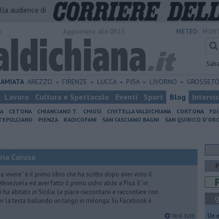
alla audience di
o
Aggiornato alle 09:15
METEO:
MONT
Sab
AMIATA
AREZZO
FIRENZE
LUCCA
PISA
LIVORNO
GROSSET
Lavoro
Cultura e Spettacolo
Eventi
Sport
Blog
Intervi
IA
CETONA
CHIANCIANO T.
CHIUSI
CIVITELLA VALDICHIANA
CORTONA
FO
EPULCIANO
PIENZA
RADICOFANI
SAN CASCIANO BAGNI
SAN QUIRICO D'ORC
ria Caruso
vivere” è il primo libro che ha scritto dopo aver visto il
Venezuela ed aver fatto il primo ocho atràs a Pisa. E' in
i ha abitato in Sicilia. Le piace raccontarsi e raccontare con
Q
er la testa ballando un tango in milonga. Su Facebook è
Vedi tutti
​Un 