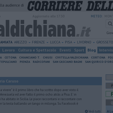
alla audience di
o
Aggiornato alle 17:30
METEO:
MONT
Gio
AMIATA
AREZZO
FIRENZE
LUCCA
PISA
LIVORNO
GROSSET
Lavoro
Cultura e Spettacolo
Eventi
Sport
Blog
Intervi
IA
CETONA
CHIANCIANO T.
CHIUSI
CIVITELLA VALDICHIANA
CORTONA
FO
EPULCIANO
PIENZA
RADICOFANI
SAN CASCIANO BAGNI
SAN QUIRICO D'ORC
ria Caruso
vivere” è il primo libro che ha scritto dopo aver visto il
Venezuela ed aver fatto il primo ocho atràs a Pisa. E' in
i ha abitato in Sicilia. Le piace raccontarsi e raccontare con
Q
er la testa ballando un tango in milonga. Su Facebook è
Vedi tutti
A L