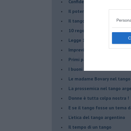
Confidenze tanghere
Il potere delle tangueras
Il tango genera emozioni posi
Persona
10 regole tanguere che dov
Legge 104: agevolazione per 
Imprevisti di vita milonghera
Primi passi
I buoni maestri
Le madame Bovary nel tango
La prossemica nel tango arg
Donne è tutta colpa nostra !
E se il tango fosse un tema d
L'etica del tango argentino
Il tempo di un tango