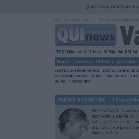
Questo sito contribuisce 
QUI
quotidiano online.
Percorso semplificat
TOSCANA
VALDICHIANA
SIENA
VALDELSA
Home
Cronaca
Politica
Attualità
CASTIGLION FIORENTINO
CASTIGLIONE D'ORC
S.GIOVANNI D'ASSO
MONTE SAN SAVINO
MONT
SIENA
TREQUANDA
PAROLE MILONGUERE — il Blog di Ma
MARIA CARUSO - “Una vita da 
primo cielo a San Felipe in 
Italia dal 1977 e per tre ann
le parole che le passano p
Marina de Caro