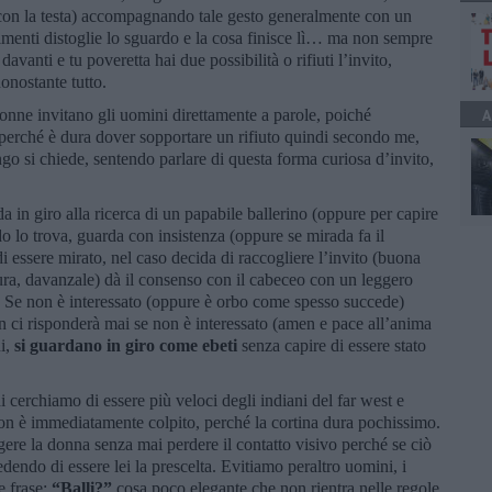
 con la testa) accompagnando tale gesto generalmente con un
trimenti distoglie lo sguardo e la cosa finisce lì… ma non sempre
vanti e tu poveretta hai due possibilità o rifiuti l’invito,
 nonostante tutto.
donne invitano gli uomini direttamente a parole, poiché
A
perché è dura dover sopportare un rifiuto quindi secondo me,
ngo si chiede, sentendo parlare di questa forma curiosa d’invito,
 in giro alla ricerca di un papabile ballerino (oppure per capire
 lo trova, guarda con insistenza (oppure se mirada fa il
 essere mirato, nel caso decida di raccogliere l’invito (buona
ravura, davanzale) dà il consenso con il cabeceo con un leggero
a. Se non è interessato (oppure è orbo come spesso succede)
on ci risponderà mai se non è interessato (amen e pace all’anima
i,
si guardano in giro come ebeti
senza capire di essere stato
 cerchiamo di essere più veloci degli indiani del far west e
non è immediatamente colpito, perché la cortina dura pochissimo.
re la donna senza mai perdere il contatto visivo perché se ciò
dendo di essere lei la prescelta. Evitiamo peraltro uomini, i
e frase:
“Balli?”
cosa poco elegante che non rientra nelle regole