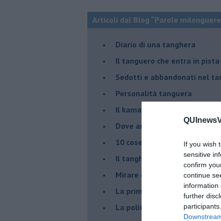
Articoli dal Blog “Parole milonguere
Diario di una tanghera
Il tanguero che entra in pista
Sedotti e abbandonati nel ta
Personalità tanguera
Il kamasutango
QUInewsVa
Dove andiamo stasera?
10 cose da non dire a fine ta
If you wish 
sensitive in
Il tanghero odioso
confirm you
Mirare con la PNL
continue se
information 
La prima volta
further disc
La politica nel tango argenti
participants
Downstream 