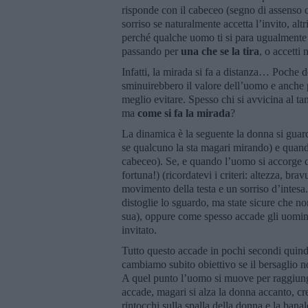
risponde con il cabeceo (segno di assenso
sorriso se naturalmente accetta l’invito, al
perché qualche uomo ti si para ugualmente da
passando per
una che se la tira
, o accetti
Infatti, la mirada si fa a distanza… Poche 
sminuirebbero il valore dell’uomo e anche 
meglio evitare. Spesso chi si avvicina al ta
ma
come si fa la mirada
?
La dinamica è la seguente la donna si guarda
se qualcuno la sta magari mirando) e quando
cabeceo). Se, e quando l’uomo si accorge di
fortuna!) (ricordatevi i criteri: altezza, b
movimento della testa e un sorriso d’intes
distoglie lo sguardo, ma state sicure che n
sua), oppure come spesso accade gli uomin
invitato.
Tutto questo accade in pochi secondi quindi
cambiamo subito obiettivo se il bersaglio 
A quel punto l’uomo si muove per raggiunge
accade, magari si alza la donna accanto, cre
rintocchi sulla spalla della donna e la banal