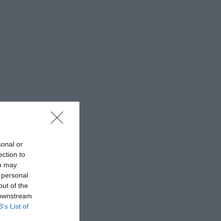
sonal or
ection to
ou may
 personal
out of the
 downstream
B’s List of