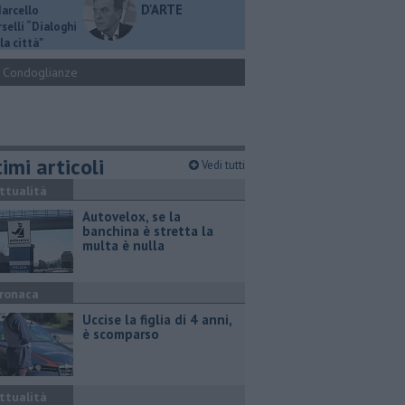
D'ARTE
Marcello
selli “Dialoghi
la città"
Condoglianze
imi articoli
Vedi tutti
ttualità
Autovelox, se la
banchina è stretta la
multa è nulla
ronaca
Uccise la figlia di 4 anni,
è scomparso
ttualità