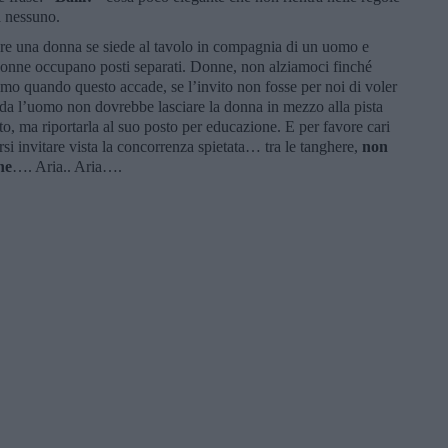
 a nessuno.
tare una donna se siede al tavolo in compagnia di un uomo e
 donne occupano posti separati. Donne, non alziamoci finché
amo quando questo accade, se l’invito non fosse per noi di voler
nda l’uomo non dovrebbe lasciare la donna in mezzo alla pista
o, ma riportarla al suo posto per educazione. E per favore cari
rsi invitare vista la concorrenza spietata… tra le tanghere,
non
ne
…. Aria.. Aria….