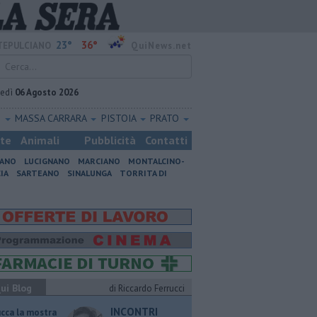
23°
36°
EPULCIANO
QuiNews.net
vedì
06 Agosto 2026
O
MASSA CARRARA
PISTOIA
PRATO
ste
Animali
Pubblicità
Contatti
IANO
LUCIGNANO
MARCIANO
MONTALCINO-
IA
SARTEANO
SINALUNGA
TORRITA DI
ui Blog
di Riccardo Ferrucci
INCONTRI
ucca la mostra