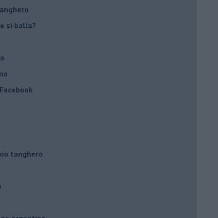
tanghero
e si balla?
no
ino
a Facebook
hio tanghero
o
ngo argentino