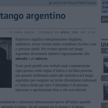
gli articoli del blog di Maria Caruso
di 
Scar
l tango argentino
con 
QUI
DI MARIA CARUSO - DOMENICA
19 APRILE 2015
ORE 12:58
Equivoco significa interpretazione sbagliata,
Ult
malinteso, errore venuto dallo scambiare fra loro cose
o persone simili. Per evitare questo nel tango
A
argentino dovremmo attenerci rigorosamente alla
mirada
e al
cabeceo
.
Sono gesti gentili non verbali usati costantemente
ogni giorno come segno d’intesa a un'altra persona
ma quando dobbiamo usare tale metodica nel tango
C
argentino per eseguire un invito diventiamo imbranati
e l’unico modo per farci l’abitudine è di provare,
riprovare e sperimentare fino a che non diventi
endimenti e situazioni imbarazzanti specie all’inizio quando
A
miranda la fanno, sia gli uomini sia le donne e il mirato,