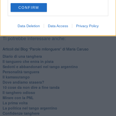
CONFIRM
Se vuoi leggere le notizie principali della Toscana iscriviti alla
Newsletter QUInews - ToscanaMedia.
Arriva gratis tutti i giorni
alle 20:00 direttamente nella tua casella di posta.
Data Deletion
Data Access
Privacy Policy
Basta cliccare
QUI
Ti potrebbe interessare anche:
Articoli dal Blog “Parole milonguere” di Maria Caruso
Diario di una tanghera
Il tanguero che entra in pista
Sedotti e abbandonati nel tango argentino
Personalità tanguera
Il kamasutango
Dove andiamo stasera?
10 cose da non dire a fine tanda
Il tanghero odioso
Mirare con la PNL
La prima volta
La politica nel tango argentino
Confidenze tanghere