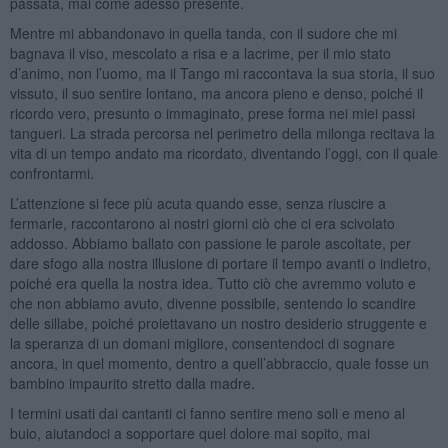
passata, mai come adesso presente.
Mentre mi abbandonavo in quella tanda, con il sudore che mi
bagnava il viso, mescolato a risa e a lacrime, per il mio stato
d’animo, non l’uomo, ma il Tango mi raccontava la sua storia, il suo
vissuto, il suo sentire lontano, ma ancora pieno e denso, poiché il
ricordo vero, presunto o immaginato, prese forma nei miei passi
tangueri. La strada percorsa nel perimetro della milonga recitava la
vita di un tempo andato ma ricordato, diventando l’oggi, con il quale
confrontarmi.
L’attenzione si fece più acuta quando esse, senza riuscire a
fermarle, raccontarono ai nostri giorni ciò che ci era scivolato
addosso. Abbiamo ballato con passione le parole ascoltate, per
dare sfogo alla nostra illusione di portare il tempo avanti o indietro,
poiché era quella la nostra idea. Tutto ciò che avremmo voluto e
che non abbiamo avuto, divenne possibile, sentendo lo scandire
delle sillabe, poiché proiettavano un nostro desiderio struggente e
la speranza di un domani migliore, consentendoci di sognare
ancora, in quel momento, dentro a quell’abbraccio, quale fosse un
bambino impaurito stretto dalla madre.
I termini usati dai cantanti ci fanno sentire meno soli e meno al
buio, aiutandoci a sopportare quel dolore mai sopito, mai