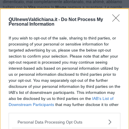
dimenticato, mai completamente allontanato, ma ahimè, abbiamo
ballato con la
Vita
mentre la
Morte
restava a guardare. Le parole
nel Tango ci ricordano, come fossero impronte di vicende ed
esperienze complesse del passato, ciò che era stato conservato
QUInewsValdichiana.it -
Do Not Process My
nella memoria ma insistentemente rievocato dalla nostra mente
Personal Information
quando una nota musicale ne diviene lo stimolo.
If you wish to opt-out of the sale, sharing to third parties, or
Per associazioni di idee la mia mente vaga sul significato del
ricordo come l’impronta di una o più vicende fissate nella coscienza
processing of your personal or sensitive information for
ma onorate dalla memoria più o meno intensamente, ogni qualvolta
targeted advertising by us, please use the below opt-out
ne sentiamo la necessità, affinché il sussurro delle persone che
section to confirm your selection. Please note that after your
non vediamo più, diventi un ricordo sereno velato, coperto capace
opt-out request is processed you may continue seeing
di eliminare soprattutto ciò che ci fa più male. Del mio ballerino non
interest-based ads based on personal information utilized by
vi è più traccia ma il Tango aiuta anche in questo, lambisce cioè le
us or personal information disclosed to third parties prior to
ferite e allevia il cuore, dai pesi maggiormente portati, volando al di
your opt-out. You may separately opt-out of the further
sopra della realtà, Ad ogni modo egli, rimarrà nella mia memoria
disclosure of your personal information by third parties on the
come evento nostalgico, non doloroso, semmai ricordato, con un
IAB’s list of downstream participants. This information may
sorriso tra le labbra, lievemente triste.
also be disclosed by us to third parties on the
IAB’s List of
Maria Caruso
Downstream Participants
that may further disclose it to other
third parties.
Personal Data Processing Opt Outs