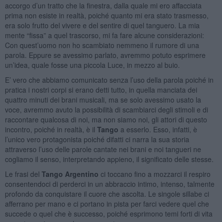
accorgo d’un tratto che la finestra, dalla quale mi ero affacciata
prima non esiste in realtà, poiché quanto mi era stato trasmesso,
era solo frutto del vivere e del sentire di quel tanguero. La mia
mente “fissa” a quel trascorso, mi fa fare alcune considerazioni:
Con quest’uomo non ho scambiato nemmeno il rumore di una
parola. Eppure se avessimo parlato, avremmo potuto esprimere
un’idea, quale fosse una piccola Luce, in mezzo al buio.
E’ vero che abbiamo comunicato senza l’uso della parola poiché in
pratica i nostri corpi si erano detti tutto, in quella manciata dei
quattro minuti dei brani musicali, ma se solo avessimo usato la
voce, avremmo avuto la possibilità di scambiarci degli stimoli e di
raccontare qualcosa di noi, ma non siamo noi, gli attori di questo
incontro, poiché in realtà, è il
Tango
a esserlo. Esso, infatti, è
l’unico vero protagonista poiché difatti ci narra la sua storia
attraverso l’uso delle parole cantate nei brani e noi tangueri ne
cogliamo il senso, interpretando appieno, il significato delle stesse.
Le frasi del
Tango Argentino
ci toccano fino a mozzarci il respiro
consentendoci di perderci in un abbraccio intimo, intenso, talmente
profondo da conquistare il cuore che ascolta. Le singole sillabe ci
afferrano per mano e ci portano in pista per farci vedere quel che
succede o quel che è successo, poiché esprimono temi forti di vita