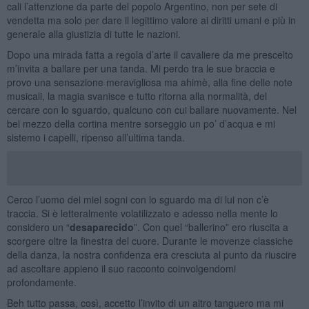
cali l’attenzione da parte del popolo Argentino, non per sete di
vendetta ma solo per dare il legittimo valore ai diritti umani e più in
generale alla giustizia di tutte le nazioni.
Dopo una mirada fatta a regola d’arte il cavaliere da me prescelto
m’invita a ballare per una tanda. Mi perdo tra le sue braccia e
provo una sensazione meravigliosa ma ahimè, alla fine delle note
musicali, la magia svanisce e tutto ritorna alla normalità, del
cercare con lo sguardo, qualcuno con cui ballare nuovamente. Nel
bel mezzo della cortina mentre sorseggio un po’ d’acqua e mi
sistemo i capelli, ripenso all’ultima tanda.
Cerco l’uomo dei miei sogni con lo sguardo ma di lui non c’è
traccia. Si è letteralmente volatilizzato e adesso nella mente lo
considero un “
desaparecido
”. Con quel “ballerino” ero riuscita a
scorgere oltre la finestra del cuore. Durante le movenze classiche
della danza, la nostra confidenza era cresciuta al punto da riuscire
ad ascoltare appieno il suo racconto coinvolgendomi
profondamente.
Beh tutto passa, così, accetto l’invito di un altro tanguero ma mi