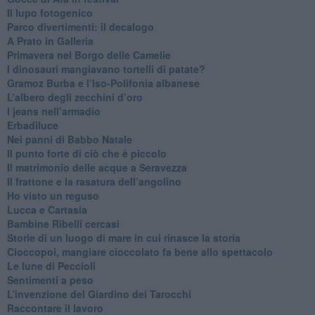
​Il lupo fotogenico
​Parco divertimenti: il decalogo
​A Prato in Galleria
​Primavera nel Borgo delle Camelie
I dinosauri mangiavano tortelli di patate?
​Gramoz Burba e l’Iso-Polifonia albanese
L’albero degli zecchini d’oro
​I jeans nell’armadio
Erbadiluce
Nei panni di Babbo Natale
​Il punto forte di ciò che è piccolo
​Il matrimonio delle acque a Seravezza
​Il frattone e la rasatura dell’angolino
​Ho visto un reguso
Lucca e Cartasia
Bambine Ribelli cercasi
Storie di un luogo di mare in cui rinasce la storia
Cioccopoi, mangiare cioccolato fa bene allo spettacolo
​Le lune di Peccioli
​Sentimenti a peso
​L’invenzione del Giardino dei Tarocchi
​Raccontare il lavoro