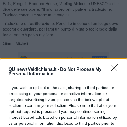
País, Penguin Random House, Vueling Airlines e UNESCO e che
dice delle sue opere: "Il mio lavoro principale è la traduzione.
Traduco concetti e storie in immagini”.
Traduzione e traslitterazione. Per chi è in cerca di un luogo dove
sedersi e guardare, per farsi un punto di vista o toglierselo dalla
testa, non c'è posto migliore.
Gianni Micheli
QUInewsValdichiana.it -
Do Not Process My
Personal Information
Se vuoi leggere le notizie principali della Toscana iscriviti alla
Newsletter QUInews - ToscanaMedia.
Arriva gratis tutti i giorni
If you wish to opt-out of the sale, sharing to third parties, or
alle 20:00 direttamente nella tua casella di posta.
processing of your personal or sensitive information for
targeted advertising by us, please use the below opt-out
Basta cliccare
QUI
section to confirm your selection. Please note that after your
opt-out request is processed you may continue seeing
Fotogallery
interest-based ads based on personal information utilized by
us or personal information disclosed to third parties prior to