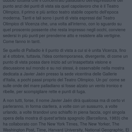
punto anzi dei punti di vista sia quel capolavoro che è il Teatro
Olimpico, il primo e più antico teatro stabile coperto dell'epoca
moderna. Tanti e tali sono i punti di vista espressi dal Teatro
Olimpico di Vicenza che, una volta all'interno, con lo sguardo su
quel proscenio possente che resta impresso negli occhi, conviene
sedersi in più punti per prenderne atto e resistere alla vertigine.
Come fanno in tanti.
Se quello di Palladio è il punto di vista a cui si è unita Vicenza, fino
al 4 ottobre, tuttavia, l'idea contemporanea, divergente, di come un
punto di vista possa dare inizio ad un'inaspettata visione e
discussione sul mondo e su noi stessi, è osservabile nella mostra
dedicata a Javier Jaén presso la sede vicentina delle Gallerie
d'Italia, a pochi passi proprio del Teatro Olimpico. Un po' come se
sulle onde del mare palladiano si fosse alzato un vento ironico e
ribelle, per scompigliare rette e punti di fuga.
A non tutti, forse, il nome Javier Jaén dirà qualcosa ma di certo vi
parleranno, in forma ciarliera, a volte con un sussurro, a volte
urlando, a volte tirandovi uno schiaffo in piena faccia, ogni singola
opera della mostra di quest'artista spagnolo (Barcellona, 1983) che
ha collaborato con The New York Times, The New Yorker, The
Washington Post, Time, Harvard University, National Geographic, El