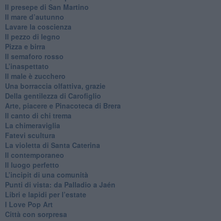
​Il presepe di San Martino
​Il mare d’autunno
​Lavare la coscienza
​Il pezzo di legno
​Pizza e birra
​Il semaforo rosso
​L’inaspettato
​Il male è zucchero
​Una borraccia olfattiva, grazie
​Della gentilezza di Carofiglio
Arte, piacere e Pinacoteca di Brera
​Il canto di chi trema
La chimeraviglia
​Fatevi scultura
​La violetta di Santa Caterina
​Il contemporaneo
​Il luogo perfetto
​L’incipit di una comunità
Punti di vista: da Palladio a Jaén
​Libri e lapidi per l’estate
​I Love Pop Art
Città con sorpresa