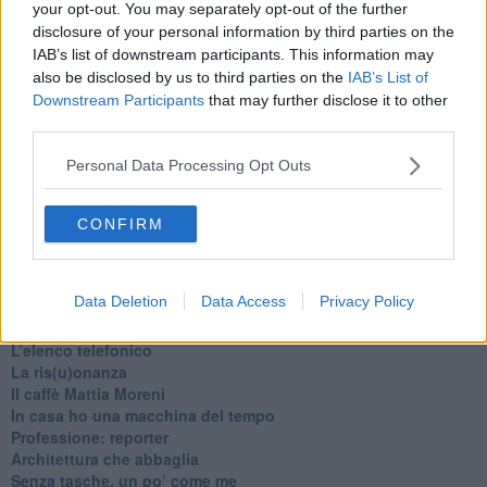
your opt-out. You may separately opt-out of the further
disclosure of your personal information by third parties on the
IAB’s list of downstream participants. This information may
also be disclosed by us to third parties on the
IAB’s List of
Downstream Participants
that may further disclose it to other
third parties.
Personal Data Processing Opt Outs
CONFIRM
Ti potrebbe interessare anche:
Articoli dal Blog “Pagine allegre” di Gianni Micheli
Data Deletion
Data Access
Privacy Policy
​Ricciotti Ensemble: ovunque e per tutti
Ode ai lacci
​L’elenco telefonico
​La ris(u)onanza
​Il caffè Mattia Moreni
​In casa ho una macchina del tempo
Professione: reporter
Architettura che abbaglia
​Senza tasche, un po’ come me