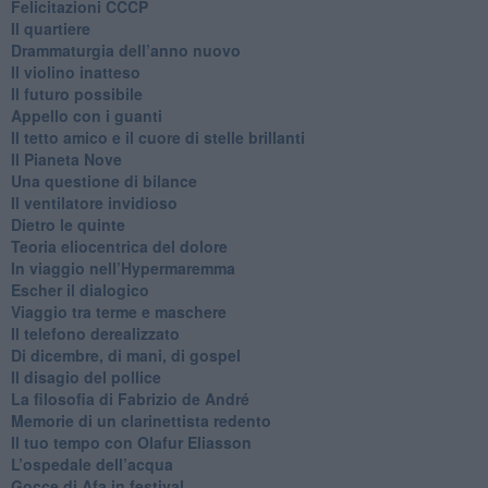
Felicitazioni CCCP
​Il quartiere
​Drammaturgia dell’anno nuovo
​Il violino inatteso
​Il futuro possibile
​Appello con i guanti
​Il tetto amico e il cuore di stelle brillanti
​Il Pianeta Nove
​Una questione di bilance
​Il ventilatore invidioso
​Dietro le quinte
​Teoria eliocentrica del dolore
In viaggio nell’Hypermaremma
​Escher il dialogico
​Viaggio tra terme e maschere
Il telefono derealizzato
​Di dicembre, di mani, di gospel
​Il disagio del pollice
​La filosofia di Fabrizio de André
Memorie di un clarinettista redento
​Il tuo tempo con Olafur Eliasson
​L’ospedale dell’acqua
​Gocce di Afa in festival