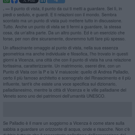
. —
Il punto di vista, il punto da cui ti metti a guardare. Sei lì, in
piedi o seduto, e guardi. E ti relazioni con il mondo. Sembra
scontato ma un punto di vista può mettere tutto in discussione.
Tutto. Anche un punto di vista se ti fermi a guardare, la stessa
cosa, da un'altra parte. Da un altro punto. Ed è un esercizio che
forse, per non dire sicuramente, dovremmo tutti fare più spesso.
Un affascinante omaggio al punto di vista, nella sua essenza
geometrica ma anche individuale e filosofica, l'ho trovato in questi
giorni a Vicenza, una città che con il punto di vista ha una relazione
fortissima, caratterizzante. Un matrimonio, oserei dire, con un
Punto di Vista con la P e la V maiuscole: quello di Andrea Palladio,
certo il più famoso architetto e scenografo del Rinascimento e il più
influente, tant'è che esiste una voce specifica sul dizionario,
palladianesimo, mentre la città di Vicenza e le ville palladiane del
Veneto sono uno dei patrimoni dell'umanità UNESCO.
Se Palladio è il mare un soggiorno a Vicenza è come stare sulla
sabbia a guardare un orizzonte di acqua, onde e risacche. Non c'è
dubbio tuttavia che il concentrato palladiano dell'espressione del