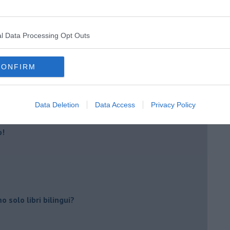
l Data Processing Opt Outs
CONFIRM
o Cerri
Data Deletion
Data Access
Privacy Policy
o!
 solo libri bilingui?