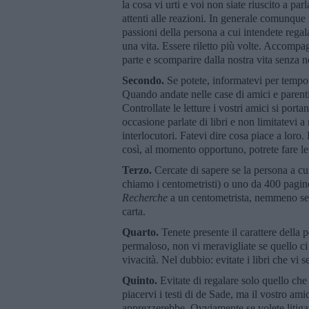
la cosa vi urti e voi non siate riuscito a par
attenti alle reazioni. In generale comunque fo
passioni della persona a cui intendete rega
una vita. Essere riletto più volte. Accompa
parte e scomparire dalla nostra vita senza n
Secondo.
Se potete, informatevi per tempo su
Quando andate nelle case di amici e parenti,
Controllate le letture i vostri amici si por
occasione parlate di libri e non limitatevi a
interlocutori. Fatevi dire cosa piace a loro.
così, al momento opportuno, potrete fare le 
Terzo.
Cercate di sapere se la persona a cui
chiamo i centometristi) o uno da 400 pagin
Recherche
a un centometrista, nemmeno se a
carta.
Quarto.
Tenete presente il carattere della 
permaloso, non vi meravigliate se quello ci
vivacità. Nel dubbio: evitate i libri che vi 
Quinto.
Evitate di regalare solo quello ch
piacervi i testi di de Sade, ma il vostro am
apprezzerebbe. Ovviamente se volete litigar