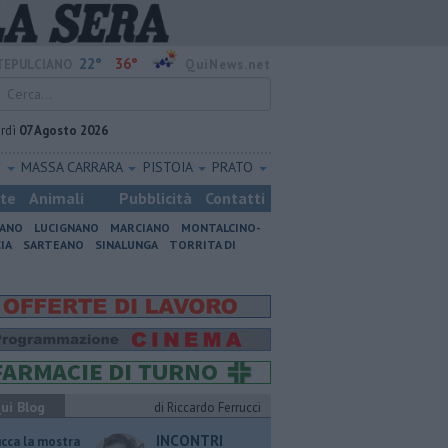
22°
36°
EPULCIANO
QuiNews.net
rdì
07 Agosto 2026
O
MASSA CARRARA
PISTOIA
PRATO
ste
Animali
Pubblicità
Contatti
IANO
LUCIGNANO
MARCIANO
MONTALCINO-
IA
SARTEANO
SINALUNGA
TORRITA DI
ui Blog
di Riccardo Ferrucci
INCONTRI
ucca la mostra