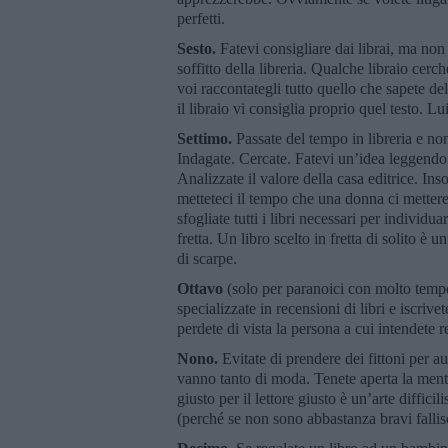
perfetti.
Sesto.
Fatevi consigliare dai librai, ma non 
soffitto della libreria. Qualche libraio cerc
voi raccontategli tutto quello che sapete del
il libraio vi consiglia proprio quel testo. L
Settimo.
Passate del tempo in libreria e non
Indagate. Cercate. Fatevi un’idea leggendo gl
Analizzate il valore della casa editrice. I
metteteci il tempo che una donna ci metter
sfogliate tutti i libri necessari per indivi
fretta. Un libro scelto in fretta di solito è 
di scarpe.
Ottavo
(solo per paranoici con molto tempo
specializzate in recensioni di libri e iscrive
perdete di vista la persona a cui intendete reg
Nono.
Evitate di prendere dei fittoni per au
vanno tanto di moda. Tenete aperta la mente 
giusto per il lettore giusto è un’arte diffi
(perché se non sono abbastanza bravi falli