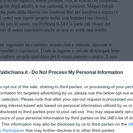
 o ad un ragazzo, tenete presente l'età, la scuola che frequenta,
egorie degli adulti), le sue curiosità, le passioni. Magari fategli
a parte della libreria che contiene libri per bambini e ragazzi e
i certo) non sapete proprio nulla, non buttatevi sui classici,
Molti non lo sanno, ma l'editoria 0-14 è la parte più vivace del
no di autori bravissimi anche se non ne avete mai sentito
fate ingannare da copertine ammiccanti e colorate. Ignorate le
stseller e capolavori. Usate la ragione e cercate di spiegare bene
 scegliere proprio quel libro per il vostro parente o amico. E non
one motivazioni prima di mettere il libro nel cestello. Ma se non
 almeno fino a quando alle 8 di sera i librai non vi butteranno
ldichiana.it -
Do Not Process My Personal Information
n quel caso scusatevi, dite loro che siete ancora molto indecisi e
gli acquisti.
to opt-out of the sale, sharing to third parties, or processing of your per
atale
. Il giorno dopo di solito sono chiusi.
formation for targeted advertising by us, please use the below opt-out s
r selection. Please note that after your opt-out request is processed y
eing interest-based ads based on personal information utilized by us or
disclosed to third parties prior to your opt-out. You may separately opt-
losure of your personal information by third parties on the IAB’s list of
. This information may also be disclosed by us to third parties on the
IA
Participants
that may further disclose it to other third parties.