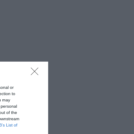
sonal or
ection to
ou may
 personal
out of the
 downstream
B’s List of