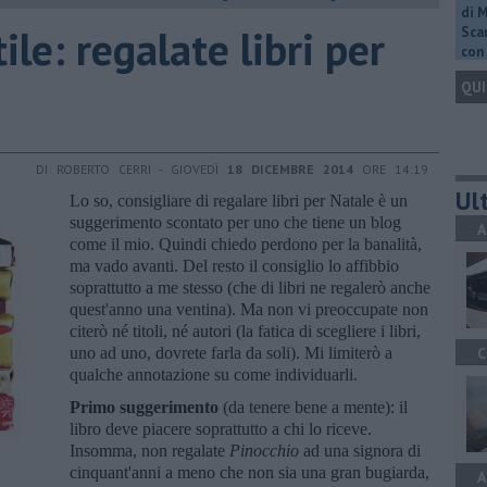
di 
ile: regalate libri per
Scar
con 
QUI
DI ROBERTO CERRI - GIOVEDÌ
18 DICEMBRE 2014
ORE 14:19
Ult
Lo so, consigliare di regalare libri per Natale è un
suggerimento scontato per uno che tiene un blog
A
come il mio. Quindi chiedo perdono per la banalità,
ma vado avanti. Del resto il consiglio lo affibbio
soprattutto a me stesso (che di libri ne regalerò anche
quest'anno una ventina). Ma non vi preoccupate non
citerò né titoli, né autori (la fatica di scegliere i libri,
uno ad uno, dovrete farla da soli). Mi limiterò a
C
qualche annotazione su come individuarli.
Primo suggerimento
(da tenere bene a mente): il
libro deve piacere soprattutto a chi lo riceve.
Insomma, non regalate
Pinocchio
ad una signora di
cinquant'anni a meno che non sia una gran bugiarda,
A