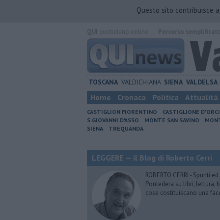
Questo sito contribuisce 
QUI
quotidiano online.
Percorso semplificat
TOSCANA
VALDICHIANA
SIENA
VALDELSA
Home
Cronaca
Politica
Attualità
CASTIGLION FIORENTINO
CASTIGLIONE D'ORC
S.GIOVANNI D'ASSO
MONTE SAN SAVINO
MONT
SIENA
TREQUANDA
LEGGERE — il Blog di Roberto Cerri
ROBERTO CERRI - Spunti ed o
Pontedera su libri, lettura
cose costituiscano una fac