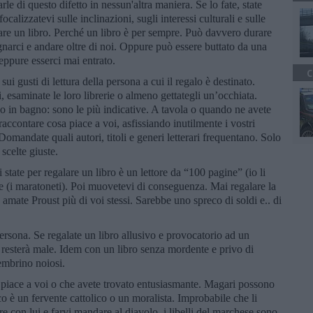
larle di questo difetto in nessun'altra maniera. Se lo fate, state
calizzatevi sulle inclinazioni, sugli interessi culturali e sulle
lare un libro. Perché un libro è per sempre. Può davvero durare
gnarci e andare oltre di noi. Oppure può essere buttato da una
eppure esserci mai entrato.
C
i gusti di lettura della persona a cui il regalo è destinato.
 esaminate le loro librerie o almeno gettategli un’occhiata.
tano in bagno: sono le più indicative. A tavola o quando ne avete
 raccontare cosa piace a voi, asfissiando inutilmente i vostri
 Domandate quali autori, titoli e generi letterari frequentano. Solo
scelte giuste.
 state per regalare un libro è un lettore da “100 pagine” (io li
e (i maratoneti). Poi muovetevi di conseguenza. Mai regalare la
mate Proust più di voi stessi. Sarebbe uno spreco di soldi e.. di
persona. Se regalate un libro allusivo e provocatorio ad un
 resterà male. Idem con un libro senza mordente e privo di
sembrino noiosi.
e piace a voi o che avete trovato entusiasmante. Magari possono
ico è un fervente cattolico o un moralista. Improbabile che li
e con lui e farvi mandare al diavolo, i libelli del marchese sono