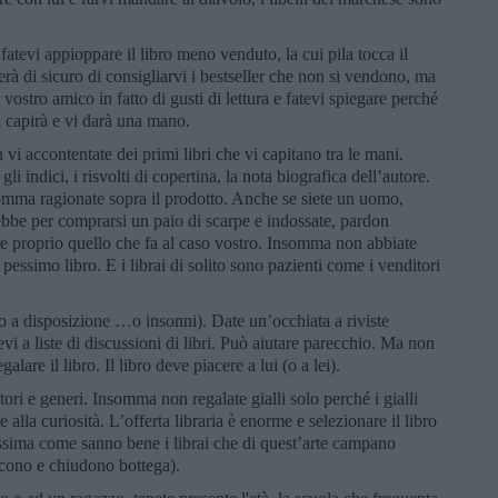
fatevi appioppare il libro meno venduto, la cui pila tocca il
herà di sicuro di consigliarvi i bestseller che non si vendono, ma
 vostro amico in fatto di gusti di lettura e fatevi spiegare perché
ui capirà e vi darà una mano.
 vi accontentate dei primi libri che vi capitano tra le mani.
i indici, i risvolti di copertina, la nota biografica dell’autore.
nsomma ragionate sopra il prodotto. Anche se siete un uomo,
ebbe per comprarsi un paio di scarpe e indossate, pardon
duare proprio quello che fa al caso vostro. Insomma non abbiate
un pessimo libro. E i librai di solito sono pazienti come i venditori
 a disposizione …o insonni). Date un’occhiata a riviste
tevi a liste di discussioni di libri. Può aiutare parecchio. Ma non
alare il libro. Il libro deve piacere a lui (o a lei).
tori e generi. Insomma non regalate gialli solo perché i gialli
alla curiosità. L’offerta libraria è enorme e selezionare il libro
cilissima come sanno bene i librai che di quest’arte campano
scono e chiudono bottega).