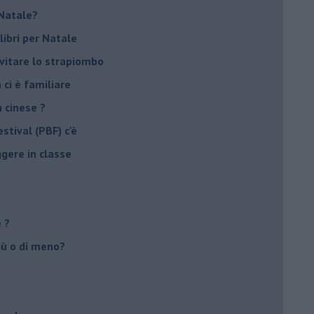
r Natale?
libri per Natale
evitare lo strapiombo
 ci è familiare
n cinese ?
stival (PBF) c'è
ggere in classe
e ?
più o di meno?