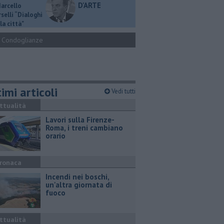
D'ARTE
Marcello
selli “Dialoghi
la città"
Condoglianze
imi articoli
Vedi tutti
ttualità
Lavori sulla Firenze-
Roma, i treni cambiano
orario
ronaca
Incendi nei boschi,
un'altra giornata di
fuoco
ttualità