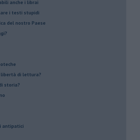
ili anche i librai
re i testi stupidi
rica del nostro Paese
ggi?
lioteche
 libertà di lettura?
di storia?
smo
o
i antipatici