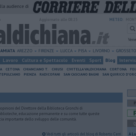
alla audience di
o
Aggiornato alle 08:25
METEO:
MONT
Vene
AMIATA
AREZZO
FIRENZE
LUCCA
PISA
LIVORNO
GROSSET
Lavoro
Cultura e Spettacolo
Eventi
Sport
Blog
Intervi
IA
CETONA
CHIANCIANO T.
CHIUSI
CIVITELLA VALDICHIANA
CORTONA
FO
EPULCIANO
PIENZA
RADICOFANI
SAN CASCIANO BAGNI
SAN QUIRICO D'ORC
pinioni del Direttore della Biblioteca Gronchi di
, biblioteche, educazione permanente e su come tutte queste
cia importante dello sviluppo delle comunità.
Q
Vedi tutti gli articoli del blog di Roberto Cerri
A L