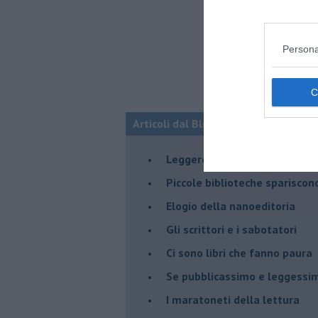
Persona
Articoli dal Blog “Leggere” di Robert
​Leggere in Nazionale
​Piccole biblioteche spariscon
​Elogio della nanoeditoria
Gli scrittori e i sabotatori
Ci sono libri che fanno paura
Se pubblicassimo e leggessimo
I maratoneti della lettura