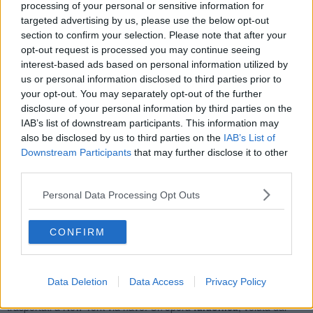
processing of your personal or sensitive information for
targeted advertising by us, please use the below opt-out
section to confirm your selection. Please note that after your
opt-out request is processed you may continue seeing
interest-based ads based on personal information utilized by
us or personal information disclosed to third parties prior to
your opt-out. You may separately opt-out of the further
disclosure of your personal information by third parties on the
IAB’s list of downstream participants. This information may
also be disclosed by us to third parties on the
IAB’s List of
Downstream Participants
that may further disclose it to other
third parties.
Personal Data Processing Opt Outs
CONFIRM
Il Vessel - foto Blue Lama
Largo
15 metri alla base
per
46 metri di altezza
, il Vessel ricorda
vagamente un
alveare
. E’ formato da
154 rampe
che intersecano
80 terrazze
, affastellate su
16 piani
. In tutto,
2.500 scalini
. I pezzi
Data Deletion
Data Access
Privacy Policy
sono stati fabbricati e assemblati in Italia, a Monfalcone, e
trasportati a New York via nave. Un’opera
faraonica
, voluta dai