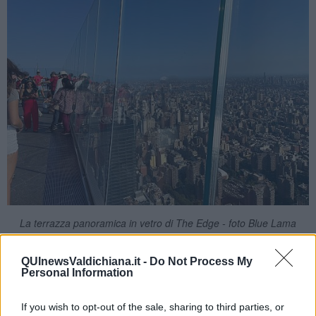
La terrazza panoramica in vetro di The Edge - foto Blue Lama
Quando, girato l’angolo della High line, il torrrione mi è apparso
davanti agli occhi - stranissimo e affascinante - ho quasi fatto un
QUInewsValdichiana.it -
Do Not Process My
balzo all’indietro: “E questo che cos’è?”.
Personal Information
If you wish to opt-out of the sale, sharing to third parties, or