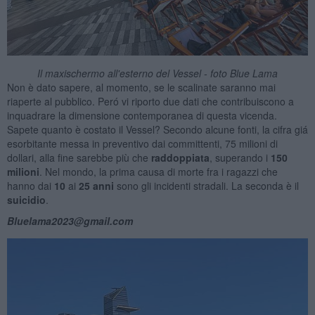
Il maxischermo all'esterno del Vessel - foto Blue Lama
Non è dato sapere, al momento, se le scalinate saranno mai
riaperte al pubblico. Peró vi riporto due dati che contribuiscono a
inquadrare la dimensione contemporanea di questa vicenda.
Sapete quanto è costato il Vessel? Secondo alcune fonti, la cifra giá
esorbitante messa in preventivo dai committenti, 75 milioni di
dollari, alla fine sarebbe più che
raddoppiata
, superando i
150
milioni
. Nel mondo, la prima causa di morte fra i ragazzi che
hanno dai
10
ai
25 anni
sono gli incidenti stradali. La seconda è il
suicidio
.
Bluelama2023@gmail.com