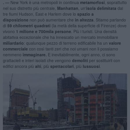
. —
New York è una metropoli in continua
metamorfosi
, soprattutto
nel suo distretto più centrale,
Manhattan
, un'
isola delimitata
dai
tre fiumi Hudson, East e Harlem dove lo
spazio a
disposizione
non può aumentare che
in
altezza
. Stiamo parlando
di
59 chilometri quadrati
(la metà della superficie di Firenze) dove
vivono
1 milione e 700mila persone
. Più i turisti. Una densitá
abitativa eccezionale che ha innescato un mercato immobiliare
miliardario
: qualunque pezzo di terreno edificabile ha un
valore
commerciale
con così tanti zeri che noi umani non li possiamo
nemmeno
immaginare.
E inevitabilmente, ogni anno, ci sono
grattacieli e interi isolati che vengono
demoliti
per sostituirli con
edifici ancora più
alti
, più
spettacolari
, più
lussuosi
.