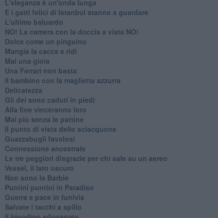
L'eleganza è un'onda lunga
E i gatti felici di Istanbul stanno a guardare
L'ultimo baluardo
NO! La camera con la doccia a vista NO!
Dolce come un pinguino
Mangia la cacca e ridi
Mai una gioia
Una Ferrari non basta
Il bambino con la maglietta azzurra
Delicatezza
Gli dei sono caduti in piedi
Alla fine vinceranno loro
Mai più senza le pattine
Il punto di vista dello sciacquone
Guazzabugli favolosi
Connessione ancestrale
Le tre peggiori disgrazie per chi sale su un aereo
Vessel, il lato oscuro
Non sono la Barbie
Puntini puntini in Paradiso
Guerra e pace in funivia
Salvate i tacchi a spillo
Il bigodino sdoganato