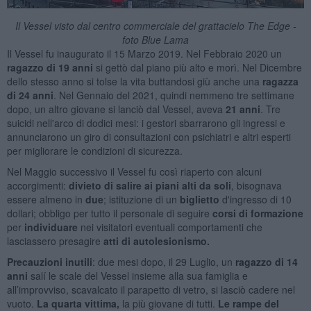
Il Vessel visto dal centro commerciale del grattacielo The Edge -
foto Blue Lama
Il Vessel fu inaugurato il 15 Marzo 2019. Nel Febbraio 2020 un
ragazzo di 19 anni
si gettò dal piano più alto e morì. Nel Dicembre
dello stesso anno si tolse la vita buttandosi giù anche una
ragazza
di 24 anni
. Nel Gennaio del 2021, quindi nemmeno tre settimane
dopo, un altro giovane si lanciò dal Vessel, aveva
21 anni
. Tre
suicidi nell'arco di dodici mesi: i gestori sbarrarono gli ingressi e
annunciarono un giro di consultazioni con psichiatri e altri
esperti
per migliorare le condizioni di sicurezza.
Nel Maggio successivo il Vessel fu così riaperto con alcuni
accorgimenti:
divieto di salire ai piani alti da
soli
, bisognava
essere almeno in
due
; istituzione di un
biglietto
d'ingresso di 10
dollari; obbligo per tutto il personale di seguire
corsi di
formazione
per
individuare
nei visitatori eventuali comportamenti che
lasciassero presagire
atti di autolesionismo.
Precauzioni inutili
: due mesi dopo, il 29 Luglio, un
ragazzo di 14
anni
salí le scale del Vessel insieme alla sua famiglia e
all’improvviso, scavalcato il parapetto di vetro, si lasciò cadere nel
vuoto.
L
a quarta vittima,
la più giovane di tutti.
Le rampe deI