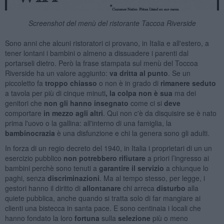
Screenshot del menù del ristorante Taccoa Riverside
Sono anni che alcuni ristoratori ci provano, in Italia e all'estero, a
tener lontani i bambini o almeno a dissuadere i parenti dal
portarseli dietro. Però la frase stampata sul menù del Toccoa
Riverside ha un valore aggiunto:
va dritta
al punto
. Se un
piccoletto fa
troppo chiasso
o non è in grado di
rimanere seduto
a tavola per più di cinque minuti
, la colpa non è sua
ma dei
genitori che
non gli hanno insegnato
come ci si
deve
comportare
in mezzo agli altri
. Qui non c'è da disquisire se è nato
prima l'uovo o la gallina: all'interno di una famiglia, la
bambinocrazia
è una disfunzione e chi la genera sono gli adulti.
In forza di un regio decreto del 1940, in Italia i proprietari di un un
esercizio pubblico
non potrebbero rifiutare
a priori l’ingresso ai
bambini perchè sono tenuti a
garantire il servizio
a chiunque lo
paghi, senza
discriminazioni
. Ma al tempo stesso, per legge, i
gestori hanno il diritto di
allontanare
chi arreca
disturbo
alla
quiete pubblica, anche quando si tratta solo di far mangiare ai
clienti una bistecca in santa pace. E sono centinaia i locali che
hanno fondato la loro
fortuna
sulla
selezione
più o meno