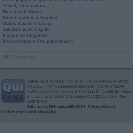
Vessel, il lato oscuro
Non sono la Barbie
Puntini puntini in Paradiso
Guerra e pace in funivia
Salvate i tacchi a spillo
Il bigodino sdoganato
Ma vuoi mettere il wc panoramico?
Editore Toscana Media Channel srl - Via Dei Martelli, 8 - 50129
FIRENZE - info@toscanamediachannel.it. TOSCANA MEDIA
NEWS quotidiano on line registrato presso il Tribunale di Firenze
al n. 5935 del 27.09.2013. Iscrizione ROC 22105 - C.F. e P.Iva
0620787048
Fatturazione Elettronica M5UXCR1 |
Privacy Nielsen
Direttore responsabile Marco Migli
Powered by
Aperion.it