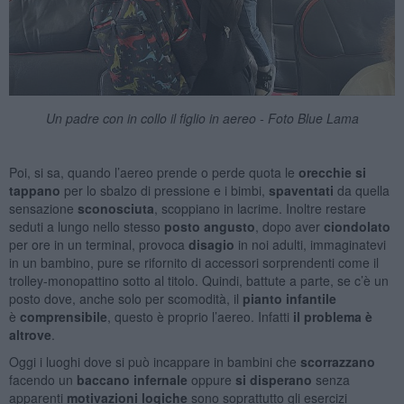
Un padre con in collo il figlio in aereo - Foto Blue Lama
Poi, si sa, quando l’aereo prende o perde quota le
orecchie si
tappano
per lo sbalzo di pressione e i bimbi,
spaventati
da quella
sensazione
sconosciuta
, scoppiano in lacrime. Inoltre restare
seduti a lungo nello stesso
posto angusto
, dopo aver
ciondolato
per ore in un terminal, provoca
disagio
in noi adulti, immaginatevi
in un bambino, pure se rifornito di accessori sorprendenti come il
trolley-monopattino sotto al titolo. Quindi, battute a parte, se c’è un
posto dove, anche solo per scomodità, il
pianto infantile
è
comprensibile
, questo è proprio l’aereo. Infatti
il problema è
altrove
.
Oggi i luoghi dove si può incappare in bambini che
scorrazzano
facendo un
baccano infernale
oppure
si disperano
senza
apparenti
motivazioni logiche
sono soprattutto gli esercizi