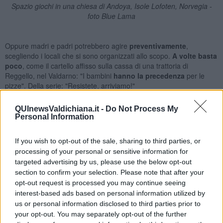
Spazio giochi in una chiesa di Andoya, Isole Lofoten, Norvegia -
foto Blue Lama
Oppure madri e padri potrebbero agire
preventivamente
,
scegliendo i locali che si sono organizzati allo scopo.
A volte basta
poco
, come il cartello affisso sulla cassa di una trattoria di
Reggello, nel Valdarno: "I bambini
hanno la
precedenza
per le
pizze". Della serie: "Resistete, arriviamo!"
QUInewsValdichiana.it -
Do Not Process My
Personal Information
If you wish to opt-out of the sale, sharing to third parties, or
processing of your personal or sensitive information for
targeted advertising by us, please use the below opt-out
section to confirm your selection. Please note that after your
opt-out request is processed you may continue seeing
interest-based ads based on personal information utilized by
us or personal information disclosed to third parties prior to
your opt-out. You may separately opt-out of the further