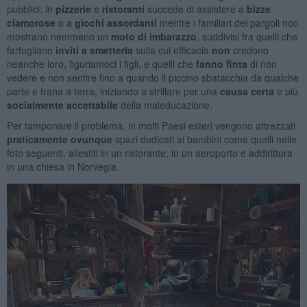
pubblici: in
pizzerie
e
ristoranti
succede di assistere a
bizze
clamorose
o a
giochi
assordanti
mentre i familiari dei pargoli non
mostrano nemmeno un
moto di imbarazzo
, suddivisi fra quelli che
farfugliano
inviti a smetterla
sulla cui efficacia
non
credono
neanche loro, figuriamoci i figli, e quelli che
fanno finta
di non
vedere e non sentire fino a quando il piccino sbatacchia da qualche
parte e frana a terra, iniziando a strillare per una
causa certa
e più
socialmente accettabile
della maleducazione.
Per tamponare il problema, in molti Paesi esteri vengono attrezzati
praticamente ovunque
spazi
dedicati ai
bambini
come quelli nelle
foto seguenti, allestiti in un ristorante, in un aeroporto e addirittura
in una chiesa in Norvegia.