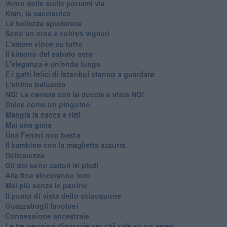
Vento delle stelle portami via
Kran, la cacciatrice
La bellezza spudorata
Sono un eroe e coltivo vigneti
L'amore vince su tutto
Il kimono del sabato sera
L'eleganza è un'onda lunga
E i gatti felici di Istanbul stanno a guardare
L'ultimo baluardo
NO! La camera con la doccia a vista NO!
Dolce come un pinguino
Mangia la cacca e ridi
Mai una gioia
Una Ferrari non basta
Il bambino con la maglietta azzurra
Delicatezza
Gli dei sono caduti in piedi
Alla fine vinceranno loro
Mai più senza le pattine
Il punto di vista dello sciacquone
Guazzabugli favolosi
Connessione ancestrale
Le tre peggiori disgrazie per chi sale su un aereo