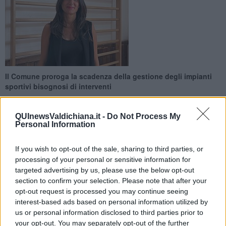
Il Comune proroga la scadenza della gestione degli impianti
sportivi bisognosi di interventi
QUInewsValdichiana.it -
Do Not Process My
Personal Information
If you wish to opt-out of the sale, sharing to third parties, or
VALDICHIANA —
Cambio di rotta nel rapporto fra municipio e
processing of your personal or sensitive information for
gestori di impianti sportivi comunali. Con un’apposita delibera di
giunta il Comune di Cortona ha dato l’ok alla proroga della gestione
targeted advertising by us, please use the below opt-out
degli impianti, agli attuali operatori sportivi. Si tratta di una
section to confirm your selection. Please note that after your
decisione circoscritta ad alcune realtà, laddove è stata riscontrata
opt-out request is processed you may continue seeing
la
necessità di interventi di manutenzione straordinaria
, ovvero
interest-based ads based on personal information utilized by
in capo all’Amministrazione comunale.
us or personal information disclosed to third parties prior to
your opt-out. You may separately opt-out of the further
«L’obiettivo di questa decisione -
dichiara l’assessore allo Sport,