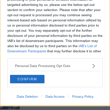
Sabato da "leoni" nella città senza sonno
targeted advertising by us, please use the below opt-out
section to confirm your selection. Please note that after your
opt-out request is processed you may continue seeing
Torna la sagra del famoso raviolo di Contignano
interest-based ads based on personal information utilized by
us or personal information disclosed to third parties prior to
Prosciutti in cambio di droga
your opt-out. You may separately opt-out of the further
disclosure of your personal information by third parties on the
Pajer (M5S): “Parte il mercato dello scambio"
IAB’s list of downstream participants. This information may
also be disclosed by us to third parties on the
IAB’s List of
In fiamme un magazzino di insaccati
Downstream Participants
that may further disclose it to other
third parties.
​Cinquemila libri a 1 euro, assalto alla lettura
Personal Data Processing Opt Outs
L'anteprima dell'olio nuovo dà soddisfazioni
CONFIRM
L'agricoltura toscana cresce, giro d'affari da 3,6
miliardi
Coldiretti a Montecitorio per dire No alla Ceta
Data Deletion
Data Access
Privacy Policy
Aperti i nuovi locali della Pro Loco