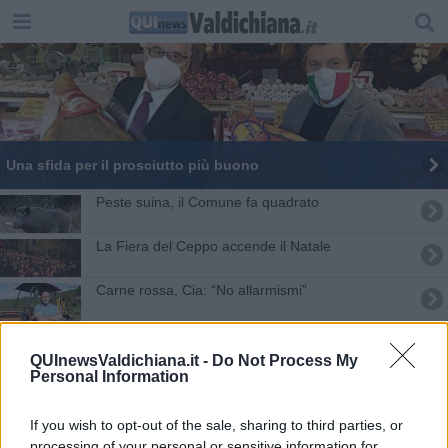
Una sfida per il prosciutto più buono
Peste suina, il Comune fa quadrato
La Fiera del Ceppo accende il Natale
Carne rossa, Cia: “No allarmismi”
Due fratelli e un nuovo birrificio agricolo
QUInewsValdichiana.it -
Do Not Process My
Personal Information
L'export toscano guarda verso la Cina
Torna la 45esima sagra del Raviolo
If you wish to opt-out of the sale, sharing to third parties, or
processing of your personal or sensitive information for