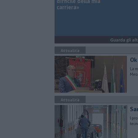
difficile della mia
carriera»
Attualità
Ok 
La m
Meon
Attualità
San
I pr
tecn