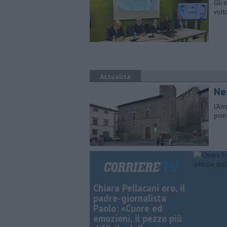
Gli 
volt
Attualità
Ne
L'Am
prim
Chiara Pellacani oro, il
padre-giornalista
Paolo: «Cuore ed
emozioni, il pezzo più