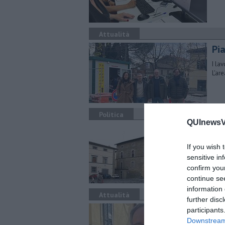
Attualità
Pia
I la
L'ar
Politica
QUInewsVa
Co
L'at
If you wish 
Chia
sensitive in
confirm you
continue se
information 
Attualità
further disc
In
participants
Downstream 
Mart