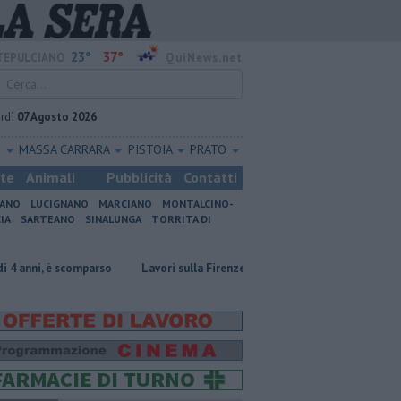
23°
37°
EPULCIANO
QuiNews.net
rdì
07 Agosto 2026
O
MASSA CARRARA
PISTOIA
PRATO
ste
Animali
Pubblicità
Contatti
IANO
LUCIGNANO
MARCIANO
MONTALCINO-
IA
SARTEANO
SINALUNGA
TORRITA DI
comparso
Lavori sulla Firenze-Roma, i treni cambiano orario
Incendi