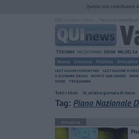
Questo sito contribuisce 
QUI
quotidiano online.
Percorso semplificat
TOSCANA
VALDICHIANA
SIENA
VALDELSA
Home
Cronaca
Politica
Attualità
CASTIGLION FIORENTINO
CASTIGLIONE D'ORC
S.GIOVANNI D'ASSO
MONTE SAN SAVINO
MONT
SIENA
TREQUANDA
ano orario
Incendi nei boschi, un'altra giornata di fuoco
Tutti i titoli:
Autovelox,
Tag:
Piano Nazionale Di
Attualità
​Pn