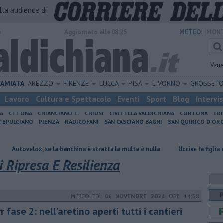
alla audience di
o
Aggiornato alle 08:25
METEO:
MONT
Vene
AMIATA
AREZZO
FIRENZE
LUCCA
PISA
LIVORNO
GROSSET
Lavoro
Cultura e Spettacolo
Eventi
Sport
Blog
Intervi
IA
CETONA
CHIANCIANO T.
CHIUSI
CIVITELLA VALDICHIANA
CORTONA
FO
EPULCIANO
PIENZA
RADICOFANI
SAN CASCIANO BAGNI
SAN QUIRICO D'ORC
 se la banchina è stretta la multa è nulla
Uccise la figlia di 4 anni, è s
 Ripresa E Resilienza
MERCOLEDÌ
06 NOVEMBRE 2024
ORE 14:58
rr fase 2: nell’aretino aperti tutti i cantieri