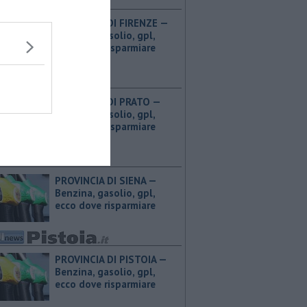
PROVINCIA DI FIRENZE — ​
Benzina, gasolio, gpl,
ecco dove risparmiare
PROVINCIA DI PRATO — ​
Benzina, gasolio, gpl,
ecco dove risparmiare
PROVINCIA DI SIENA — ​
Benzina, gasolio, gpl,
ecco dove risparmiare
PROVINCIA DI PISTOIA — ​
Benzina, gasolio, gpl,
ecco dove risparmiare