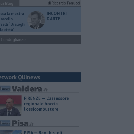
ui Blog
di Riccardo Ferrucci
INCONTRI
ucca la mostra
D'ARTE
Marcello
selli “Dialoghi
la città"
Condoglianze
etwork QUInews
FIRENZE — L'assessore
regionale boccia
l'ossicombustore
PISA — Bani bis, gli