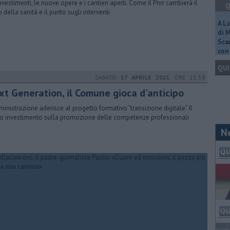
investimenti, le nuove opere e i cantieri aperti. Come il Pnrr cambierà il
Q
o della sanità e il punto sugli interventi
A L
di 
Scar
con 
QUI
SABATO
17 APRILE 2021
ORE 11:58
xt Generation, il Comune gioca d'anticipo
ministrazione aderisce al progetto formativo "transizione digitale". Il
o investimento sulla promozione delle competenze professionali
N