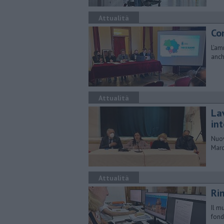
Attualità
Co
L'am
anch
Attualità
La
in
Nuov
Marc
Attualità
Ri
Il m
fond