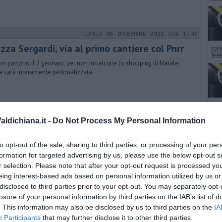
LUNEDÌ
05 DICEMBRE 2022
ORE 17:45
zza Sergardi, via al primo cantiere col Pnrr
vori partono il 2 gennaio, per non intralciare lo shopping di Natale.
ea sarà interamente pedonalizzata
MARTEDÌ
04 GENNAIO 2022
ORE 12:46
ldichiana.it -
Do Not Process My Personal Information
n il Pnrr nuove deleghe per due assessori
tribuzione fatta in Giunta dal sindaco Agnelli riguarda Devis Milighetti e
to opt-out of the sale, sharing to third parties, or processing of your per
ra Cappelletti
formation for targeted advertising by us, please use the below opt-out s
r selection. Please note that after your opt-out request is processed y
eing interest-based ads based on personal information utilized by us or
disclosed to third parties prior to your opt-out. You may separately opt-
GIOVEDÌ
07 APRILE 2022
ORE 17:35
losure of your personal information by third parties on the IAB’s list of
contro pubblico sul restyling di Camucia
. This information may also be disclosed by us to third parties on the
IA
Participants
that may further disclose it to other third parties.
edì 12 aprile alle 21 alla sala civica di via Sacco e Vanzetti. Il sindaco