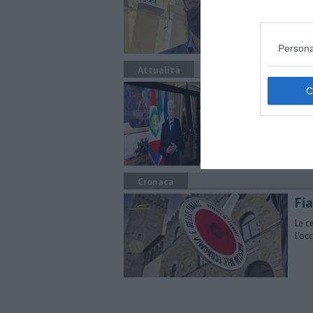
Meon
Persona
Attualità
"L
20
I no
di f
Cronaca
Fi
Le c
l'occ