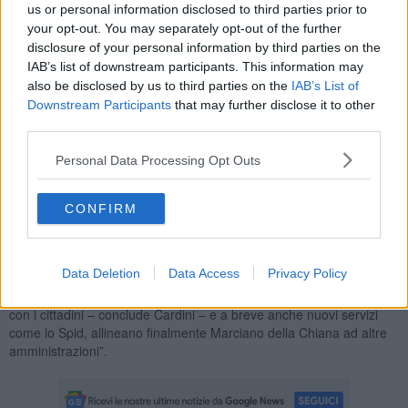
us or personal information disclosed to third parties prior to
approvata e in via di erogazione con la finalizzazione dei progetti”.
your opt-out. You may separately opt-out of the further
disclosure of your personal information by third parties on the
IAB’s list of downstream participants. This information may
also be disclosed by us to third parties on the
IAB’s List of
L’amministrazione comunale ha individuato nel
rinnovamento
Downstream Participants
that may further disclose it to other
tecnologico ed informatico uno degli obiettivi prioritari,
“sia
third parties.
per erogare nuovi servizi ai cittadini, sia per agevolare il lavoro dei
dipendenti comunali, che – spiega Cardini – potranno accedere, in
Personal Data Processing Opt Outs
caso di evenienza, anche allo smart working”.
Tutto questo grazie all’acquisto di
nuovi software e hardware
per
CONFIRM
un importo totale di 63 mila euro, finalizzati ad un efficientamento
del centralino, degli uffici e della macchina comunale nel suo
complesso senza precedenti e che non inciderà nelle tasche dei
cittadini.
Data Deletion
Data Access
Privacy Policy
“Nuovi strumenti informatici, servizi più efficienti, miglior rapporto
con i cittadini – conclude Cardini – e a breve anche nuovi servizi
come lo Spid, allineano finalmente Marciano della Chiana ad altre
amministrazioni”.