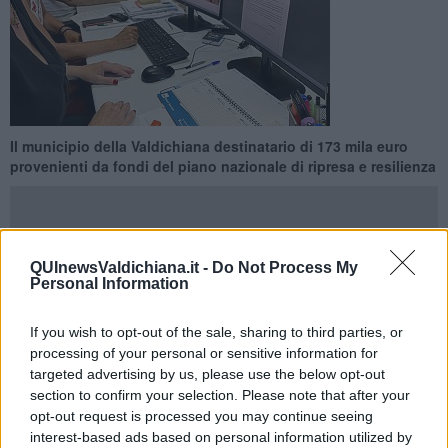
Il municipio della Valdichiana destinatario di 173 mila euro
provenienti da fondi del piano nazionale di ripresa e resilienza
QUInewsValdichiana.it -
Do Not Process My
Personal Information
MARCIANO DELLA CHIANA —
Si rinnova la macchina comunale
a Marciano della Chiana, in virtù della partecipazione
dell’amministrazione a bandi legati al
Pnrr,
che si pone, tra i primi
If you wish to opt-out of the sale, sharing to third parties, or
obiettivi, quello di promuovere e sostenere la transizione digitale
processing of your personal or sensitive information for
nella Pubblica Amministrazione.
targeted advertising by us, please use the below opt-out
section to confirm your selection. Please note that after your
Come annuncia
Monica Cardini
, vice sindaco con deleghe a
opt-out request is processed you may continue seeing
bilancio, finanza, tributi, personale e società partecipate, “77 mila
interest-based ads based on personal information utilized by
euro sono già stati assegnati, la rimanente cifra è già stata