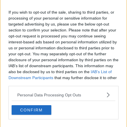
Cosimo dè Medici e Giano ancora più belli
If you wish to opt-out of the sale, sharing to third parties, or
Cosimo dè Medici si rifà il trucco
processing of your personal or sensitive information for
targeted advertising by us, please use the below opt-out
section to confirm your selection. Please note that after your
A giugno torna la festa del Barbarossa
opt-out request is processed you may continue seeing
interest-based ads based on personal information utilized by
I Medici traslocano in Valdorcia
us or personal information disclosed to third parties prior to
your opt-out. You may separately opt-out of the further
La Bisaccia del Pellegrino per XLI Forme nel
disclosure of your personal information by third parties on the
Verde
IAB’s list of downstream participants. This information may
Horti Leonini, interventi su 270 alberi
also be disclosed by us to third parties on the
IAB’s List of
Downstream Participants
that may further disclose it to other
Tutto pronto per la Festa del Barbarossa
third parties.
Festa del Barbarossa, tutto pronto per il via
Personal Data Processing Opt Outs
Rinviato per maltempo il Barbarossa
CONFIRM
"Città Murate", il sostegno a 10 Comuni senesi