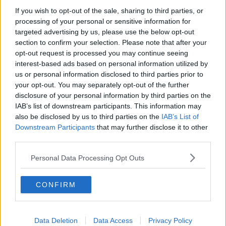
Dignità alla vita del malato fino alla fine
If you wish to opt-out of the sale, sharing to third parties, or
processing of your personal or sensitive information for
Così un sollievo a chi si prende cura del malato
targeted advertising by us, please use the below opt-out
section to confirm your selection. Please note that after your
opt-out request is processed you may continue seeing
Cure palliative, nasce il coordinamento regionale
interest-based ads based on personal information utilized by
us or personal information disclosed to third parties prior to
Premio Nazionale “Nottola–Mario Luzi”
your opt-out. You may separately opt-out of the further
disclosure of your personal information by third parties on the
Un matrimonio speciale a Nottola
IAB’s list of downstream participants. This information may
also be disclosed by us to third parties on the
IAB’s List of
Cure palliative, più posti negli hospice e
Downstream Participants
that may further disclose it to other
assistenza ai pazienti
third parties.
Il Calcit dona ecografo per la dialisi
Personal Data Processing Opt Outs
L'infermiere di famiglia: un modello di assistenza
CONFIRM
Cure palliative, nuovo ambulatorio alla Fratta
Sportivi e medici insieme per le cure palliative
Data Deletion
Data Access
Privacy Policy