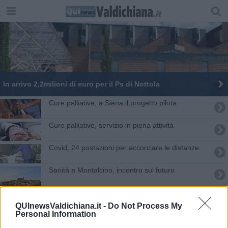
In arrivo 2,2milioni di euro per il Ps di Nottola
Cure palliative, a Siena il progetto pilota
Cure palliative, servizio in piena attività
Covid, 24 postazioni per accorciare le distanze
Sanità a Montalcino, incontro sul futuro
​Assistenza domiciliare, Scudo spegne 20
candeline
QUInewsValdichiana.it -
Do Not Process My
Personal Information
11 Novembre giornata delle cure palliative