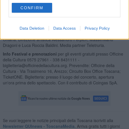
all’interno del Colline Etrusche Festival, in collaborazione con A.S.
CONFIRM
Monte Servizi, Accademia d’Arti Antiche Resonars, Rete Toscana
Ebraica, Fondazione Toscana Spettacolo onlus, Cortona on the
Move. Con il sostegno di Regione Toscana e l’adesione dei Comuni
di Monte San Savino, Marciano della Chiana, Lucignano, Castiglion
Data Deletion
Data Access
Privacy Policy
Fiorentino, Cortona, Civitella in Val di Chiana e Foiano della
Chiana. Direzione artistica Alessandro Perpich, Massimiliano
Dragoni e Luca Roccia Baldini. Media partner Teletruria.
Info Festival e prenotazioni
per gli eventi gratuiti presso Officine
della Cultura 0575 27961 - 338 8431111 -
biglietteria@officinedellacultura.org. Prevendite: Officine della
Cultura - Via Trasimeno 16, Arezzo; Circuito Box Office Toscana;
TicketONE. Biglietteria: presso il luogo del concerto, apertura
un'ora prima dello spettacolo. Con il contributo di Coingas SpA.
Se vuoi leggere le notizie principali della Toscana iscriviti alla
Newsletter QUInews - ToscanaMedia.
Arriva gratis tutti i giorni