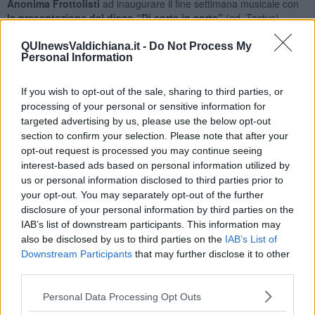
Anonima Frottolisti
ad inaugurare il fine settimana musicale con
la presentazione del disco “Di corte in corte”
(ed. Tactus),
tentativo da parte dell’ensemble umbro di dar vita ad un’istantanea
dell’Umanesimo musicale di corte, dividendo il percorso in cinque
QUInewsValdichiana.it -
Do Not Process My
Personal Information
quadri: della Corte e del Potere, dell’Amore, della Festa, Danzasi
come ovvero della Danza, della Fede. Gli interpreti: Kateřina
Gannudi (arpa e voce), Luca Piccioni (liuto e voce), Simone
If you wish to opt-out of the sale, sharing to third parties, or
Marcelli (claviciterium, organo portativo, voce), Emiliano Finucci
processing of your personal or sensitive information for
(voce, viola da braccio), Mauro Presazzi (voce), Massimiliano
targeted advertising by us, please use the below opt-out
Dragoni (dulcimelo e percussioni antiche), Alessio Nalli (flauti,
section to confirm your selection. Please note that after your
bombarda, ceccola), Luigi Germini (trombone rinascimentale),
opt-out request is processed you may continue seeing
Saverio Zacchei (trombone rinascimentale).
interest-based ads based on personal information utilized by
us or personal information disclosed to third parties prior to
your opt-out. You may separately opt-out of the further
disclosure of your personal information by third parties on the
Sabato 31 luglio, sempre alle ore 21:15
, ospite della Torre sarà
IAB’s list of downstream participants. This information may
uno dei principali interpreti internazionali del repertorio per liuto,
also be disclosed by us to third parties on the
IAB’s List of
Fabio Accurso
, protagonista del concerto dal titolo “
L’invenzione
Downstream Participants
that may further disclose it to other
della fantasia. Musica per liuto dal Rinascimento italiano
”,
third parties.
panoramica musicale sul repertorio per liuto composto nel XVI
secolo.
Personal Data Processing Opt Outs
Il Festival delle Musiche è un progetto di Officine della Cultura,