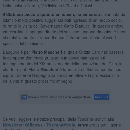
Chianchiano Terme, Valdichiana i Chiari e Chiusi.
Il
Club pur piccolo quanto ai numeri, ha percorso
un’annata dal
bilancio molto positivo suggellata dall’ingresso di un nuovo socio,
durante la visita del Governatore Carlo Bianucci. In questo ambito
va ricordato l’impegno diretto dei soci che fungono da guide e tutor
sia relativamente ai rapporti umani/interpersonali che ai valori
specifici del Lionismo.
L’augurio è per
Pietro Mascheri
al quale Cinzia Cardinali passerà
la campana domenica 26 giugno in concomitanza con il
festeggiamento del XIX anniversario della fondazione del Club, la
charter night. Pietro
Mascheri è
farmacista e fitoteraupeuta, che
saprà trasferire l’impegno, la carica emotiva e la professionalità
della vita in questo prossimo impegno.
Se vuoi leggere le notizie principali della Toscana iscriviti alla
Newsletter QUInews - ToscanaMedia.
Arriva gratis tutti i giorni