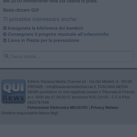
alle 20:00 direttamente nella tua casella di posta.
Basta cliccare
QUI
Ti potrebbe interessare anche:
Inaugurata la biblioteca dei bambini
Consegnato il progetto musicale all’orfanotrofio
Lions in Piazza per la prevenzione
Editore Toscana Media Channel srl - Via Dei Martelli, 8 - 50129
FIRENZE - info@toscanamediachannel.it. TOSCANA MEDIA
NEWS quotidiano on line registrato presso il Tribunale di Firenze
al n. 5935 del 27.09.2013. Iscrizione ROC 22105 - C.F. e P.Iva
0620787048
Fatturazione Elettronica M5UXCR1 |
Privacy Nielsen
Direttore responsabile Marco Migli
Powered by
Aperion.it