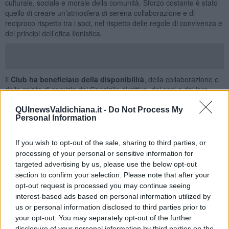
culturale, sociale e morale della comunità. Sforzo costante è stato
quello di creare un’atmosfera di serena collaborazione e di
reciproco rispetto tra i soci, nel rispetto delle regole di convivenza e
dei principi dell’etica Iionistica.
Il
Club ha beneficiato della disponibilità
, della collaborazione e
dello spirito di servizio del Consiglio direttivo, dei soci e dei loro
familiari, con una buona presenza anche alle attività effettuate nel
corso dell’anno sociale.
La partecipazione e la condivisione dei
QUInewsValdichiana.it -
Do Not Process My
Personal Information
soci
alle esperienze ed alle attività dell’annata, infatti, da il vero
valore al concetto “essere Lions” e costituisce la vera ricchezza del
Lions oltre che del nostro club.
If you wish to opt-out of the sale, sharing to third parties, or
processing of your personal or sensitive information for
Il club ha contribuito a rafforzare il senso di appartenente alla
targeted advertising by us, please use the below opt-out
comunità dialogando con gli enti territoriali. I services proposti
section to confirm your selection. Please note that after your
hanno presentato aspetti di continuità con l’attività degli anni
precedenti, come il
Premio Lion oil
(novembre 2015), sempre
opt-out request is processed you may continue seeing
molto apprezzato, che ha permesso di raccogliere fondi da
interest-based ads based on personal information utilized by
destinare al progetto teatro per la scuola elementare di Ciggiano
us or personal information disclosed to third parties prior to
(classi I e II) condotto da Samuele Boncompagni di
your opt-out. You may separately opt-out of the further
Noidellescarpediverse; e in adesione ad attività di ambito
disclosure of your personal information by third parties on the