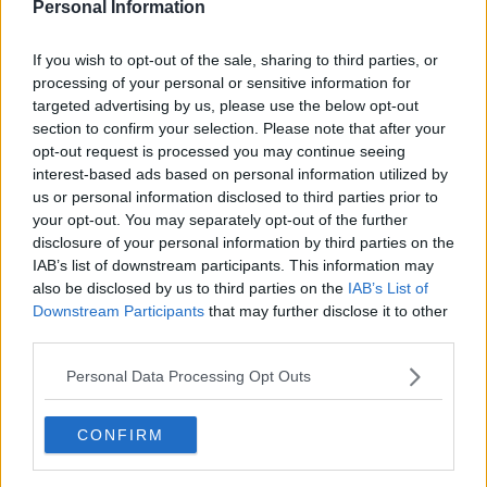
Personal Information
Chianina & Syrah vuole così esaltare il valore delle produzioni locali
e in particolare della pregiata razza Chianina, del vino Syrah e
dell’Aglione della Valdichiana; creare momenti di contaminazione
If you wish to opt-out of the sale, sharing to third parties, or
tra grandi nomi della cucina italiana e ristoratori locali; diffondere
processing of your personal or sensitive information for
una cultura del «buon vivere» in terra di Toscana al fine di
targeted advertising by us, please use the below opt-out
incrementare i flussi turistici in periodi fuori stagione; diffondere la
section to confirm your selection. Please note that after your
cultura del bello e del buono utilizzando location di prestigio
opt-out request is processed you may continue seeing
solitamente non adibite ad eventi enogastronomici; creare una rete
interest-based ads based on personal information utilized by
di operatori dell’enogastronomia che condivida la filosofia della
us or personal information disclosed to third parties prior to
tracciabilità e dell’utilizzo di prodotti della filiera corta, infine
your opt-out. You may separately opt-out of the further
coinvolgere i giovani per una educazione alimentare basata su una
disclosure of your personal information by third parties on the
cucina sana e legata alle produzioni locali e stagionali. Gli chef di
IAB’s list of downstream participants. This information may
Cortona e della Valdichiana accoglieranno gli chef stellati Umberto
also be disclosed by us to third parties on the
IAB’s List of
De Martino, Cristiano Tomei, Enrico Mazzaroni, Iside De Cesare,
Downstream Participants
that may further disclose it to other
Silvia Baracchi, Alessandro Ferrarini, Marcello Corrado, Enrico
third parties.
Mazzaroni, Giuseppe Aversa, Marcello Corrado, Paolo Antinori, e
Daniele Salvatori, la pastry chef Loretta Fanella, il pasticcere
Personal Data Processing Opt Outs
Stefano Lorenzoni e gli chef Mario Comitale, Paolo Paciaroni,
Vincenzo Cutolo, Andrea Campani, Matteo San Giovanni, Salvatore
Vuolo, Emilio Signori, Catia Ciofo, Emiliano Rossi, Maria Luisa
CONFIRM
Lovari, Keoma Franceschi e i maestri gelatieri Stefano Cecconi e
Sergio Dondoli. Comunicato stampa IL PROGRAMMA VENERDÌ 17