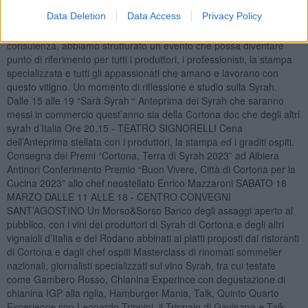
MARZO ORE 10 - CENTRO CONVEGNI SANT’AGOSTINO
Data Deletion
Data Access
Privacy Policy
Simposio Internazionale “Cortona Terra di Syrah” Con un comitato
scientifico che coinvolge università, mondo della ricerca e della
consulenza, abbiamo strutturato un evento che possa diventare
punto di riferimento per tutti i produttori, i professionisti, la stampa
specializzata e tutti gli appassionati che amano e lavorano con
questo vitigno. Un momento di riflessione e studio sulla Syrah.
Dalle 15 alle 19 “Sarà Syrah “ Anteprima dei Syrah che saranno
messi in commercio quest’anno sia della Cortona doc che degli altri
syrah d’Italia Ore 20,15 - TEATRO SIGNORELLI Cena
dell’Anteprima stellata con i produttori, la stampa ed i graditi ospiti.
Consegna dei Premi “Cortona, Terra di Syrah 2023” ad Albiera
Antinori Conferimento Premio “Buon Vivere, Città di Cortona per la
Cucina 2023” allo chef neostellato Enrico Mazzaroni SABATO 18
MARZO DALLE 11 ALLE 18 - CENTRO CONVEGNI
SANT’AGOSTINO Un Morso&Sorso Banco degli assaggi aperto al
pubblico, con i vini dei produttori di Syrah di Cortona e degli altri
vignaioli d’Italia e del Rodano abbinati ai piatti proposti dai ristoranti
di Cortona e dagli chef ospiti Masterclass di rinomati sommelier
nazionali, giornalisti specializzati sul vino Syrah, tra cui testate
come Gambero Rosso, Chianina Experince con degustazione di
chianina IGP alla riglia, Hamburger Mania, Talk, Quinto Quarto
Experience con Leonardo Trippini, il Trippaio di Gavinana e Talk