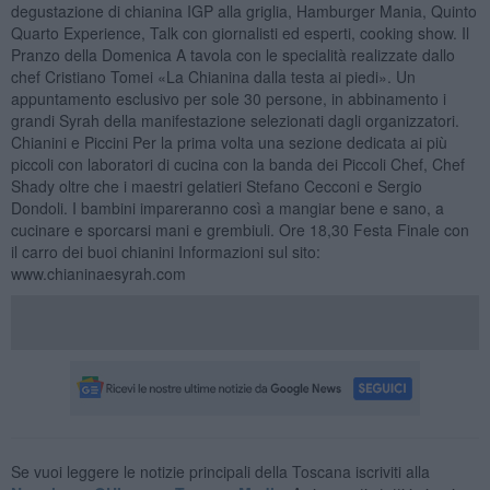
degustazione di chianina IGP alla griglia, Hamburger Mania, Quinto
Quarto Experience, Talk con giornalisti ed esperti, cooking show. Il
Pranzo della Domenica A tavola con le specialità realizzate dallo
chef Cristiano Tomei «La Chianina dalla testa ai piedi». Un
appuntamento esclusivo per sole 30 persone, in abbinamento i
grandi Syrah della manifestazione selezionati dagli organizzatori.
Chianini e Piccini Per la prima volta una sezione dedicata ai più
piccoli con laboratori di cucina con la banda dei Piccoli Chef, Chef
Shady oltre che i maestri gelatieri Stefano Cecconi e Sergio
Dondoli. I bambini impareranno così a mangiar bene e sano, a
cucinare e sporcarsi mani e grembiuli. Ore 18,30 Festa Finale con
il carro dei buoi chianini Informazioni sul sito:
www.chianinaesyrah.com
Se vuoi leggere le notizie principali della Toscana iscriviti alla