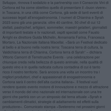
Sviluppo, rinnova il sodalizio e la partnership con il Consorzio Vini di
Cortona ed ha come obiettivo quello di presentare il «buon vivere»
in Toscana, in una città come Cortona, già sede di tanti eventi di
successo legati all’enogastronomia. I numeri di Chianina e Syrah
2023 sono già una garanzia: oltre 40 cantine, 50 chef di cui 12
stellati, pastrychef, artigiani, sommelier, maestri gelatieri, giornalisti
di importanti testate e tv nazionali, ospiti speciali come Fausto
Arrighi ex direttore Guida Michelin, Annamaria Farina, Francesca
Mortaro, La Nazionale italiana Macellai. «Sarà un Festival dedicato
al bello e al buono nella nostra terra: Toscana terra di cultura, la
Valdichiana terra di Chianina, Cortona terra di Syrah” – dichiara
Vittorio Camorri di Terretrusche Events - una celebrazione per
chiunque creda nella bellezza di questo animale, nella qualità di
questo vino e in quella radicata cultura contadina di cui è tanto
ricco il nostro territorio. Sarà ancora una volta un incontro tra i
migliori produttori, chef e appassionati di enogastronomia e
Cortona sarà il centro dell’alta cucina italiana». Il festival vuol
rendere questo evento motore di innovazione e mezzo di attrazione
verso il mondo del vino nazionale ed internazionale con una tre
giorni che partirà con un un simposio dal tema attuale «Syrah e
cambiamenti climatici, strategie di adattamento ed effetti sulla
produzione». Comunicato stampa «Sveleremo nei prossimi giorni