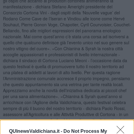
gli ospiti che accanto ai produttori cortonesi animeranno la
manifestazione - dichiara Stefano Amerighi presidente del
Consorzio Cortona Vini - dagli ospiti della ‘Nouvelle vague’ del
Rodano Come Cave de l’Iseran e Vindiou alle icone come Hervé
Souhaut, Pierre Gonon Voge, Chapotier, Cyril Courvoisier, Couchet-
Beliando, fino alle migliori espressioni del panorama enologico
nazionale. Mai come quest’anno c’è stata una corsa ad iscriversi a
quello che qualcuno definisce già l’evento unico nel suo genere sul
nostro vitigno del cuore». «Con Chianina & Syrah la nostra città
accoglie appassionati e professionisti di livello internazionale -
dichiara il sindaco di Cortona Luciano Meoni - l’occasione data da
questo festival è quella di promuovere tutto il nostro territorio ad
una platea di addetti ai lavori di alto livello. Per questa ragione
l’Amministrazione comunale accresce il proprio impegno, pensiamo
che questo appuntamento sia una vetrina per tante realtà locali.
Apprezziamo anche la novità dell’iniziativa dedicata ai piccoli chef
per una sana alimentazione». «Chianina & Syrah quest’anno si
arricchisce con l’Aglione della Valdichiana, questo festival celebra
sempre di più il buono del nostro territorio - dichiara Paolo Rossi,
assessore all’Agricoltura e alle Attività Produttive di Cortona - in un
contesto economico non facile abbiamo il compito di ripartire dai
fondamentali ed esaltarli, crediamo che questo appuntamento
QUInewsValdichiana.it -
Do Not Process My
possa essere un’occasione per Cortona e per le sue aziende».