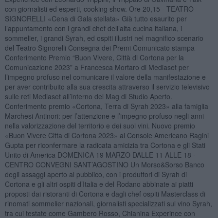
con giornalisti ed esperti, cooking show. Ore 20,15 - TEATRO
SIGNORELLI «Cena di Gala stellata» Già tutto esaurito per
l’appuntamento con i grandi chef dell’alta cucina italiana, i
sommelier, i grandi Syrah, ed ospiti illustri nel magnifico scenario
del Teatro Signorelli Consegna dei Premi Comunicato stampa
Conferimento Premio “Buon Vivere, Città di Cortona per la
Comunicazione 2023” a Francesca Mortaro di Mediaset per
l’impegno profuso nel comunicare il valore della manifestazione e
per aver contribuito alla sua crescita attraverso il servizio televisivo
sulle reti Mediaset all’interno del Mag di Studio Aperto.
Conferimento premio «Cortona, Terra di Syrah 2023» alla famiglia
Marchesi Antinori: per l’attenzione e l’impegno profuso negli anni
nella valorizzazione del territorio e dei suoi vini. Nuovo premio
«Buon Vivere Citta di Cortona 2023» al Console Americano Ragini
Gupta per riconfermare la radicata amicizia tra Cortona e gli Stati
Unito di America DOMENICA 19 MARZO DALLE 11 ALLE 18 -
CENTRO CONVEGNI SANT’AGOSTINO Un Morso&Sorso Banco
degli assaggi aperto al pubblico, con i produttori di Syrah di
Cortona e gli altri ospiti d’Italia e del Rodano abbinate ai piatti
proposti dai ristoranti di Cortona e dagli chef ospiti Masterclass di
rinomati sommelier nazionali, giornalisti specializzati sul vino Syrah,
tra cui testate come Gambero Rosso, Chianina Experince con