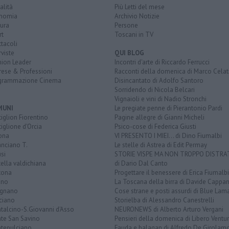
alità
Più Letti del mese
nomia
Archivio Notizie
ura
Persone
rt
Toscani in TV
tacoli
rviste
QUI BLOG
nion Leader
Incontri d'arte di Riccardo Ferrucci
rese & Professioni
Racconti della domenica di Marco Celat
grammazione Cinema
Disincantato di Adolfo Santoro
Sorridendo di Nicola Belcari
Vignaioli e vini di Nadio Stronchi
MUNI
Le pregiate penne di Pierantonio Pardi
iglion Fiorentino
Pagine allegre di Gianni Micheli
iglione d'Orcia
Psico-cose di Federica Giusti
ona
VI PRESENTO I MIEI... di Dino Fiumalbi
anciano T.
Le stelle di Astrea di Edit Permay
si
STORIE VISPE MA NON TROPPO DISTR
tella valdichiana
di Dario Dal Canto
tona
Progettare il benessere di Erica Fiumalbi
ano
La Toscana della birra di Davide Cappan
ignano
Cose strane e posti assurdi di Blue Lam
ciano
Storielba di Alessandro Canestrelli
talcino-S.Giovanni d'Asso
NEURONEWS di Alberto Arturo Vergani
te San Savino
Pensieri della domenica di Libero Ventur
tepulciano
Fauda e balagan di Alfredo De Girolam