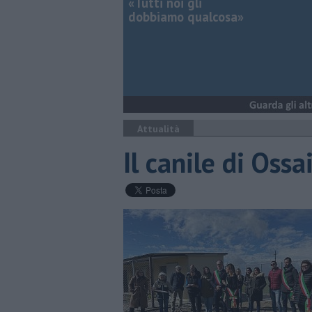
«Tutti noi gli
dobbiamo qualcosa»
Attualità
Il canile di Oss