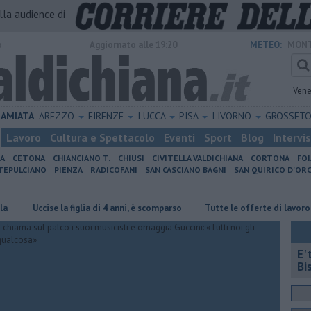
alla audience di
o
Aggiornato alle 19:20
METEO:
MONT
Vene
AMIATA
AREZZO
FIRENZE
LUCCA
PISA
LIVORNO
GROSSET
Lavoro
Cultura e Spettacolo
Eventi
Sport
Blog
Intervi
IA
CETONA
CHIANCIANO T.
CHIUSI
CIVITELLA VALDICHIANA
CORTONA
FO
EPULCIANO
PIENZA
RADICOFANI
SAN CASCIANO BAGNI
SAN QUIRICO D'ORC
ccise la figlia di 4 anni, è scomparso
​Tutte le offerte di lavoro in provi
E'
Bi