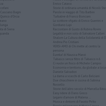
nza
Enrico Catassi
icofani
Storie di ordinaria umanità di Nicolò Ste
 Casciano Bagni
Parole in viaggio di Tito Barbini
Quirico d'Orcia
Turbative di Franco Bonciani
teano
Lo scrittore sfigato di Enrico Guerrini e
alunga
Gordiano Lupi
ita di Siena
Raccontare di Gusto di Rubina Rovini
quanda
Legalità e non solo di Salvatore Calleri
Shalom La Cultura della Solidarietà di 
Andrea Pio Cristiani
VERSI-AMO di Chi mette al centro la
persona
Eureka! di Nausica Manzi
Tabasco senza filtro di Tabasco n.6
Ci vuole un fisico di Michele Campisi
Economia e territorio, da globale a loca
Daniele Salvadori
La dama a scacchi di Carlo Belciani
Due chiacchiere in cucina di Sabrina
Rossello
Storie dell'altro secolo di Marcella Bito
Easy ridere di Dario Greco
Legami d'amore di Malena ...
Musica e dintorni di Fausto Pirìto
Parole milonguere di Maria Caruso