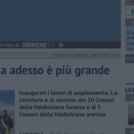
Q
A L
di 
Scar
con 
VENERDÌ
10 MARZO 2023
ORE 18:45
QUI
aia adesso è più grande
Ult
Inaugurati i lavori di ampliamento. La
C
struttura è al servizio dei 10 Comuni
della Valdichiana Senese e di 5
Comuni della Valdichiana aretina
A