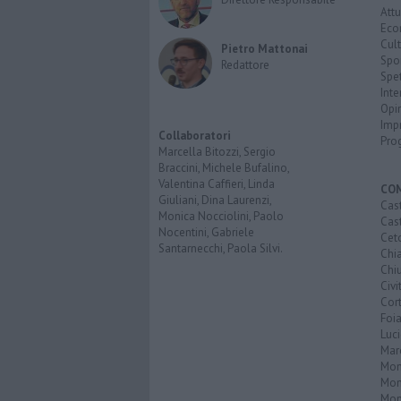
Attu
Eco
Cult
Pietro Mattonai
Spo
Redattore
Spet
Inte
Opi
Imp
Collaboratori
Pro
Marcella Bitozzi, Sergio
Braccini, Michele Bufalino,
Valentina Caffieri, Linda
CO
Giuliani, Dina Laurenzi,
Cast
Monica Nocciolini, Paolo
Cast
Nocentini, Gabriele
Cet
Santarnecchi, Paola Silvi.
Chi
Chiu
Civi
Cor
Foi
Luc
Mar
Mon
Mon
Mon