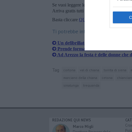
Se vuoi leggere le notizie principali della T
Arriva gratis tutti i giorni alle 20:00 dirett
Basta cliccare
QUI
Ti potrebbe interessare anche:
Un defibrillatore in memoria di Tizia
Prende forma il nuovo "percorso del
Ad Arezzo la festa è delle donne che
Tag
cortona
val di chiana
torrita di siena
marciano della chiana
cetona
chiancia
sinalunga
trequanda
REDAZIONE QUI NEWS
CAT
Cro
Marco Migli
Poli
Direttore Responsabile