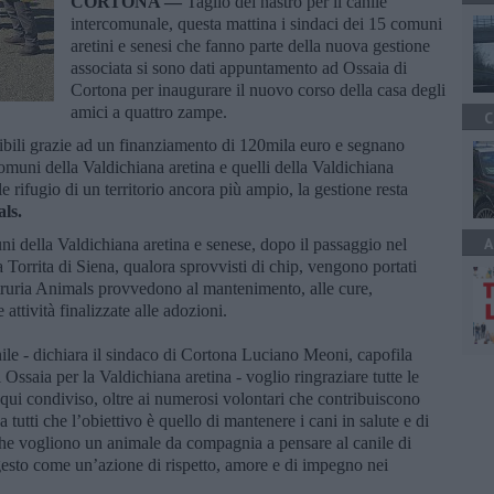
CORTONA —
Taglio del nastro per il canile
intercomunale, questa mattina i sindaci dei 15 comuni
aretini e senesi che fanno parte della nuova gestione
associata si sono dati appuntamento ad Ossaia di
Cortona per inaugurare il nuovo corso della casa degli
amici a quattro zampe.
C
ssibili grazie ad un finanziamento di 120mila euro e segnano
comuni della Valdichiana aretina e quelli della Valdichiana
e rifugio di un territorio ancora più ampio, la gestione resta
ls.
A
muni della Valdichiana aretina e senese, dopo il passaggio nel
a Torrita di Siena, qualora sprovvisti di chip, vengono portati
 Etruria Animals provvedono al mantenimento, alle cure,
 attività finalizzate alle adozioni.
ile - dichiara il sindaco di Cortona Luciano Meoni, capofila
i Ossaia per la Valdichiana aretina - voglio ringraziare tutte le
 qui condiviso, oltre ai numerosi volontari che contribuiscono
tutti che l’obiettivo è quello di mantenere i cani in salute e di
o che vogliono un animale da compagnia a pensare al canile di
gesto come un’azione di rispetto, amore e di impegno nei