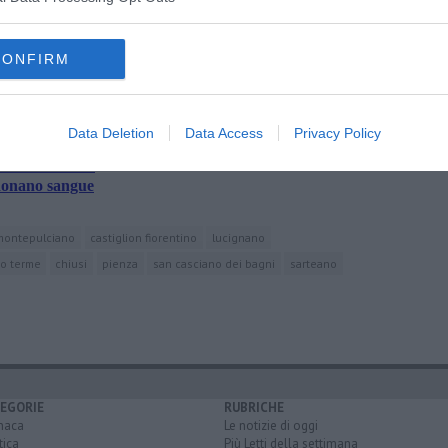
oscana iscriviti alla
Newsletter QUInews - ToscanaMedia.
amente nella tua casella di posta.
CONFIRM
Data Deletion
Data Access
Privacy Policy
no Grazzini
la Maccarella"
 donano sangue
montepulciano
castiglion fiorentino
lucignano
no terme
chiusi
pienza
san casciano dei bagni
sarteano
EGORIE
RUBRICHE
naca
Le notizie di oggi
tica
Più Letti della settimana