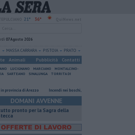
21°
36°
EPULCIANO
QuiNews.net
rdì
07 Agosto 2026
O
MASSA CARRARA
PISTOIA
PRATO
ste
Animali
Pubblicità
Contatti
IANO
LUCIGNANO
MARCIANO
MONTALCINO-
IA
SARTEANO
SINALUNGA
TORRITA DI
ncia di Arezzo
Incendi nei boschi, un'altra giornata di fuoco
Autovel
DOMANI AVVENNE
 tutto pronto per la Sagra della
stecca