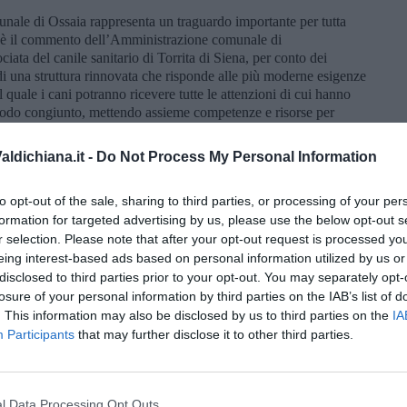
unale di Ossaia rappresenta un traguardo importante per tutta
 – è il commento dell’Amministrazione comunale di
iata del canile sanitario di Torrita di Siena, per conto dei
 di una struttura rinnovata che risponde alle più moderne esigenze
 quale i cani potranno ricevere tutte le attenzioni di cui hanno
 modo congiunto, mettendo assieme competenze e risorse per
sensibilità al mondo dei cani e degli animali. Assieme al
di Torrita di Siena, riusciamo a dare una risposta complessiva
ldichiana.it -
Do Not Process My Personal Information
orio esteso che, da oggi, può considerarsi ancora più amico del
to opt-out of the sale, sharing to third parties, or processing of your per
la del canile rifugio insieme ai Comuni aretini di Castiglion
formation for targeted advertising by us, please use the below opt-out s
entre per il territorio senese, oltre al Comune di
r selection. Please note that after your opt-out request is processed y
 di Cetona, Chianciano Terme, Chiusi, Pienza, San Casciano dei
eing interest-based ads based on personal information utilized by us or
 e Trequanda. Per tutti gli amici dei cani c’è subito
disclosed to third parties prior to your opt-out. You may separately opt-
 si terrà l’iniziativa «Canile aperto - camminata con cani».
losure of your personal information by third parties on the IAB’s list of
nformazioni 3891572256
. This information may also be disclosed by us to third parties on the
IA
Participants
that may further disclose it to other third parties.
l Data Processing Opt Outs