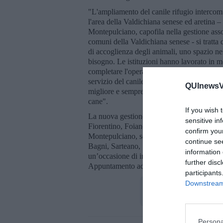
"L'ampliamento del canile rifugio intercom
l'area della Valdichiana senese ed aretina
Montepulciano, capofila nella gestione assoc
comuni della Valdichiana senese - si tratta
di accoglienza degli animali, uno spazio nel
bisogno. Le istituzioni hanno lavorato in
completare l'opera, confermando la propria 
servizio del canile sanitario intercomunale 
QUInewsVa
migliore e sempre più adeguata ad un territ
cane".
If you wish 
La nuova gestione vede Cortona come capofi
sensitive in
Fiorentino, Foiano, Lucignano e Marciano, m
confirm you
Montepulciano, sono ricompresi i municipi
continue se
Bagni, Sarteano, Sinalunga, Torrita di Siena
information 
un’occasione di incontro: domenica 12 marzo
further disc
Appuntamento ad Ossaia dalle 9,30 per i
participants
Downstream 
Persona