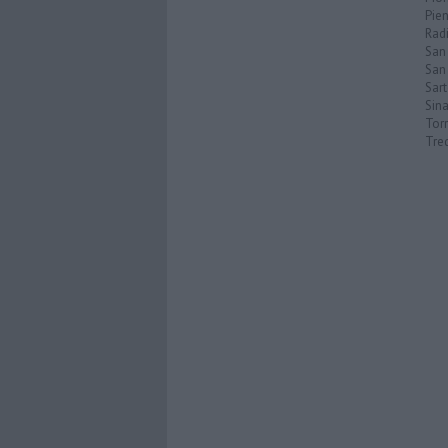
Pie
Rad
San
San 
Sar
Sin
Torr
Tre