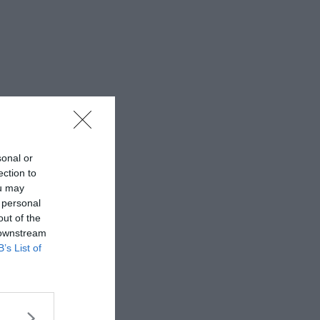
sonal or
ection to
ou may
 personal
out of the
 downstream
B’s List of