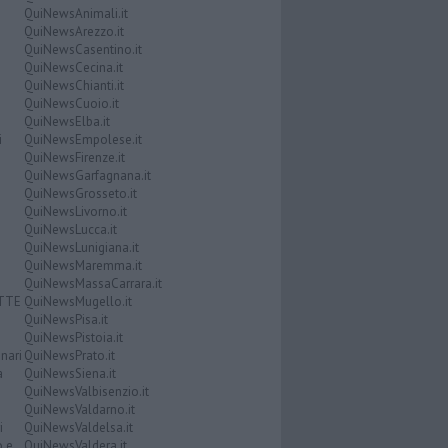
QuiNewsAnimali.it
QuiNewsArezzo.it
QuiNewsCasentino.it
QuiNewsCecina.it
QuiNewsChianti.it
QuiNewsCuoio.it
QuiNewsElba.it
i
QuiNewsEmpolese.it
QuiNewsFirenze.it
QuiNewsGarfagnana.it
QuiNewsGrosseto.it
QuiNewsLivorno.it
QuiNewsLucca.it
QuiNewsLunigiana.it
QuiNewsMaremma.it
QuiNewsMassaCarrara.it
ATTE
QuiNewsMugello.it
QuiNewsPisa.it
QuiNewsPistoia.it
nari
QuiNewsPrato.it
a
QuiNewsSiena.it
QuiNewsValbisenzio.it
QuiNewsValdarno.it
i
QuiNewsValdelsa.it
o e
QuiNewsValdera.it