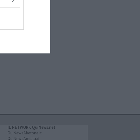
IL NETWORK QuiNews.net
QuiNewsAbetone.it
QuiNewsAmiata.it