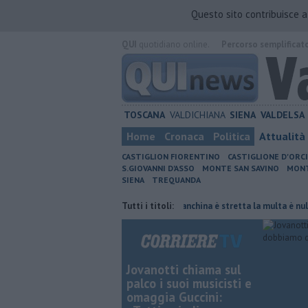
Questo sito contribuisce 
QUI
quotidiano online.
Percorso semplificat
TOSCANA
VALDICHIANA
SIENA
VALDELSA
Home
Cronaca
Politica
Attualità
CASTIGLION FIORENTINO
CASTIGLIONE D'ORC
S.GIOVANNI D'ASSO
MONTE SAN SAVINO
MONT
SIENA
TREQUANDA
nata di fuoco
Autovelox, se la banchina è stretta la multa è nulla
Tutti i titoli:
U
Jovanotti chiama sul
palco i suoi musicisti e
omaggia Guccini: