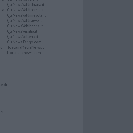
QuiNewsValdichiana.it
lla
QuiNewsValdicornia.it
QuiNewsValdinievole.it
QuiNewsValdisieve.it
QuiNewsValtiberina.it
QuiNewsVersilia.it
QuiNewsVolterra.it
QuiNewsTango.com
Don
ToscanaMediaNews.it
Fiorentinanews.com
le di
zzi