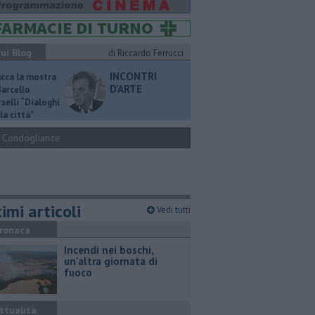
ui Blog
di Riccardo Ferrucci
INCONTRI
ucca la mostra
D'ARTE
Marcello
selli “Dialoghi
la città"
Condoglianze
imi articoli
Vedi tutti
ronaca
Incendi nei boschi,
un'altra giornata di
fuoco
ttualità