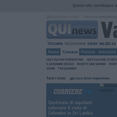
Questo sito contribuisce 
QUI
quotidiano online.
Percorso semplificat
TOSCANA
VALDICHIANA
SIENA
VALDELSA
Home
Cronaca
Politica
Attualità
CASTIGLION FIORENTINO
CASTIGLIONE D'ORC
S.GIOVANNI D'ASSO
MONTE SAN SAVINO
MONT
SIENA
TREQUANDA
vincia di Arezzo
​Benzina, gasolio, gpl, ecco dove risparmiare
Tutti i titoli:
​Benzin
Centinaia di aquiloni
colorano il cielo di
Colombo in Sri Lanka: