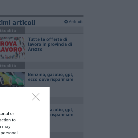
imi articoli
Vedi tutti
ttualità
​Tutte le offerte di
lavoro in provincia di
Arezzo
ttualità
​Benzina, gasolio, gpl,
ecco dove risparmiare
ttualità
​Benzina, gasolio, gpl,
sonal or
ecco dove risparmiare
ection to
ou may
 personal
ttualità