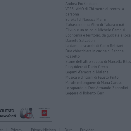
Andrea Pio Cristiani
VERSI-AMO di Chi mette al centro la
persona
Eureka! di Nausica Manzi
Tabasco senza filtro di Tabasco n.6
Ci vuole un fisico di Michele Campisi
Economia e territorio, da globale a loca
Daniele Salvadori
La dama a scacchi di Carlo Belciani
Due chiacchiere in cucina di Sabrina
Rossello
Storie dell'altro secolo di Marcella Bito
Easy ridere di Dario Greco
Legami d'amore di Malena ...
Musica e dintorni di Fausto Pirìto
Parole milonguere di Maria Caruso
Lo sguardo di Don Armando Zappolini
Leggere di Roberto Cerri
er
|
Privacy
|
Privacy Nielsen
|
Durc
|
Provider