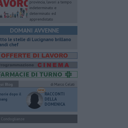
provincia, lavori a tempo
indeterminato e
determinato ed
apprendistato
DOMANI AVVENNE
tto le stelle di Lucignano brillano
andi chef
ui Blog
di Marco Celati
RACCONTI
orie dopo il
DELLA
 bang
DOMENICA
Condoglianze