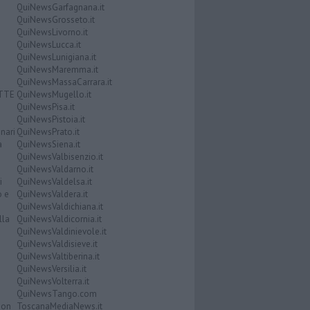
QuiNewsGarfagnana.it
QuiNewsGrosseto.it
QuiNewsLivorno.it
QuiNewsLucca.it
QuiNewsLunigiana.it
QuiNewsMaremma.it
QuiNewsMassaCarrara.it
ATTE
QuiNewsMugello.it
QuiNewsPisa.it
QuiNewsPistoia.it
nari
QuiNewsPrato.it
a
QuiNewsSiena.it
QuiNewsValbisenzio.it
QuiNewsValdarno.it
i
QuiNewsValdelsa.it
o e
QuiNewsValdera.it
QuiNewsValdichiana.it
lla
QuiNewsValdicornia.it
QuiNewsValdinievole.it
QuiNewsValdisieve.it
QuiNewsValtiberina.it
QuiNewsVersilia.it
QuiNewsVolterra.it
QuiNewsTango.com
Don
ToscanaMediaNews.it