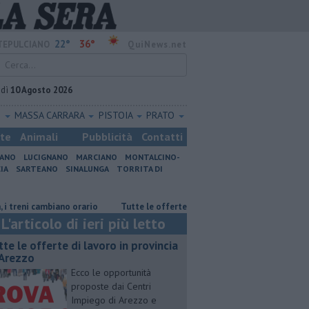
22°
36°
EPULCIANO
QuiNews.net
edì
10 Agosto 2026
O
MASSA CARRARA
PISTOIA
PRATO
ste
Animali
Pubblicità
Contatti
IANO
LUCIGNANO
MARCIANO
MONTALCINO-
IA
SARTEANO
SINALUNGA
TORRITA DI
i cambiano orario
​Tutte le offerte di lavoro in provincia di Arezzo
L'articolo di ieri più letto
utte le offerte di lavoro in provincia
 Arezzo
Ecco le opportunità
proposte dai Centri
Impiego di Arezzo e