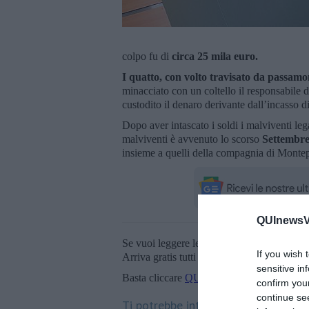
colpo fu di
circa 25 mila euro.
I quatto, con volto travisato da passam
minacciato con un coltello il responsabile d
custodito il denaro derivante dall’incasso di
Dopo aver intascato i soldi i malviventi le
malviventi è avvenuto lo scorso
Settembre
insieme a quelli della compagnia di Monte
QUInewsVa
Se vuoi leggere le notizie principali della T
If you wish 
Arriva gratis tutti i giorni alle 20:00 dirett
sensitive in
Basta cliccare
QUI
confirm you
continue se
Ti potrebbe interessare anche: