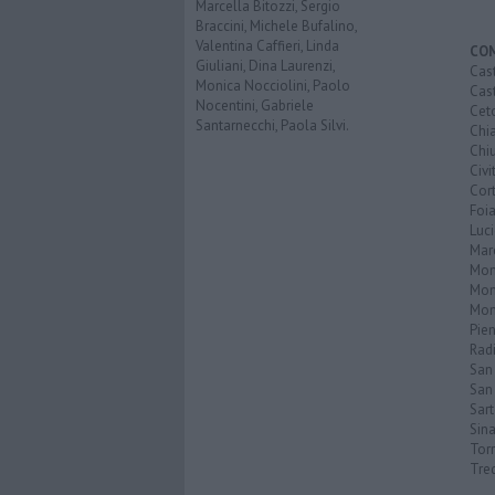
Marcella Bitozzi, Sergio
Braccini, Michele Bufalino,
Valentina Caffieri, Linda
CO
Giuliani, Dina Laurenzi,
Cast
Monica Nocciolini, Paolo
Cast
Nocentini, Gabriele
Cet
Santarnecchi, Paola Silvi.
Chi
Chiu
Civi
Cor
Foi
Luc
Mar
Mon
Mon
Mon
Pie
Rad
San
San 
Sar
Sin
Torr
Tre