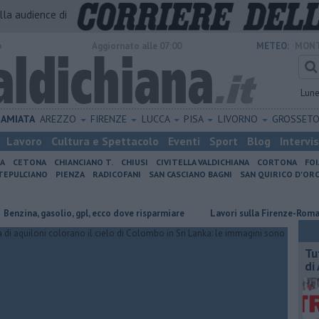
alla audience di
o
Aggiornato alle 07:00
METEO:
MONT
Lun
AMIATA
AREZZO
FIRENZE
LUCCA
PISA
LIVORNO
GROSSET
Lavoro
Cultura e Spettacolo
Eventi
Sport
Blog
Intervi
IA
CETONA
CHIANCIANO T.
CHIUSI
CIVITELLA VALDICHIANA
CORTONA
FO
EPULCIANO
PIENZA
RADICOFANI
SAN CASCIANO BAGNI
SAN QUIRICO D'ORC
a, gasolio, gpl, ecco dove risparmiare
Lavori sulla Firenze-Roma, i tren
​T
di