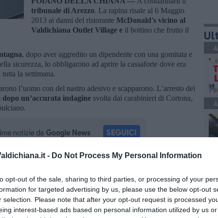
FOIANO DELLA CHIANA —
A condannarli il
tribunale di Arezzo
. La rapina risale al 6 Maggio
2013 ai danni del ristorante
McDonald's vicino al
Valdichiana Outlet Village e
il bottino che frutto il
Ult
A
ontagna
, dopo aver aggredito un dipendente con una gomitata e
ella sicurezza, lo obbligarono ad aprire la cassaforte dove era
 tutta la settimana.
garono l’uomo con del nastro adesivo e scapparono. L’arresto dei
 dopo un’accurata indagine
svolta dai carabinieri di Cortona,
A
pulciano.
ldichiana.it -
Do Not Process My Personal Information
A
oscana iscriviti alla
Newsletter QUInews - ToscanaMedia.
to opt-out of the sale, sharing to third parties, or processing of your per
amente nella tua casella di posta.
formation for targeted advertising by us, please use the below opt-out s
r selection. Please note that after your opt-out request is processed y
eing interest-based ads based on personal information utilized by us or
A