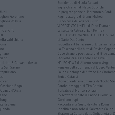
Sorridendo di Nicola Belcari
Vignaioli e vini di Nadio Stronchi
MUNI
Le pregiate penne di Pierantonio Pardi
iglion Fiorentino
Pagine allegre di Gianni Micheli
iglione d'Orcia
Psico-cose di Federica Giusti
ona
VI PRESENTO I MIEI... di Dino Fiumalbi
anciano T.
Le stelle di Astrea di Edit Permay
si
STORIE VISPE MA NON TROPPO DISTR
tella valdichiana
di Dario Dal Canto
tona
Progettare il benessere di Erica Fiumalbi
ano
La Toscana della birra di Davide Cappan
ignano
Cose strane e posti assurdi di Blue Lam
ciano
Storielba di Alessandro Canestrelli
talcino-S.Giovanni d'Asso
NEURONEWS di Alberto Arturo Vergani
te San Savino
Pensieri della domenica di Libero Ventur
tepulciano
Fauda e balagan di Alfredo De Girolam
nza
Enrico Catassi
icofani
Storie di ordinaria umanità di Nicolò Ste
 Casciano Bagni
Parole in viaggio di Tito Barbini
Quirico d'Orcia
Turbative di Franco Bonciani
teano
Lo scrittore sfigato di Enrico Guerrini e
alunga
Gordiano Lupi
ita di Siena
Raccontare di Gusto di Rubina Rovini
quanda
Legalità e non solo di Salvatore Calleri
Shalom La Cultura della Solidarietà di 