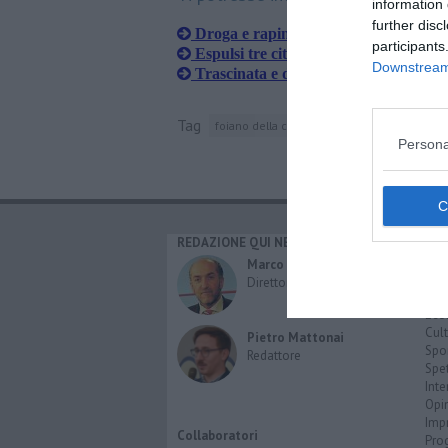
information 
further disc
Droga e rapine, sede della banda un 
participants
Espulsi tre cittadini extracomunitari i
Downstream 
Trascinata e derubata, arrestato un 
Tag
foiano della chiana
val di chiana
siena
Persona
REDAZIONE QUI NEWS
CAT
Cro
Marco Migli
Poli
Direttore Responsabile
Attu
Eco
Cult
Pietro Mattonai
Spo
Redattore
Spet
Inte
Opi
Imp
Collaboratori
Pro