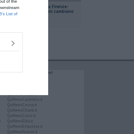
out of the
Lavori sulla Firenze-
 downstream
Roma, i treni cambiano
B’s List of
orario
IL NETWORK QuiNews.net
QuiNewsAbetone.it
QuiNewsAmiata.it
QuiNewsAnimali.it
QuiNewsArezzo.it
QuiNewsCasentino.it
QuiNewsCecina.it
QuiNewsChianti.it
QuiNewsCuoio.it
i
QuiNewsElba.it
QuiNewsEmpolese.it
QuiNewsFirenze.it