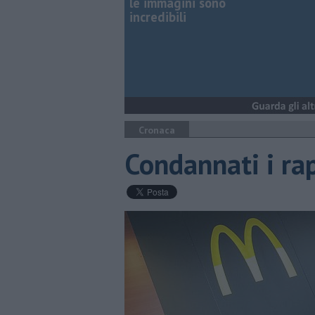
le immagini sono
incredibili
Cronaca
Condannati i ra