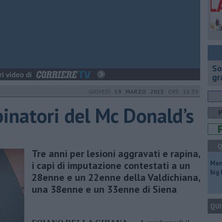
So
gr
GIOVEDÌ
19 MARZO 2015
ORE 16:39
pinatori del Mc Donald’s
Q
Tre anni per lesioni aggravati e rapina,
i capi di imputazione contestati a un
Mem
big
28enne e un 22enne della Valdichiana,
una 38enne e un 33enne di Siena
QUI