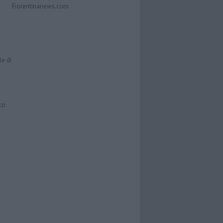
Fiorentinanews.com
le di
zzi