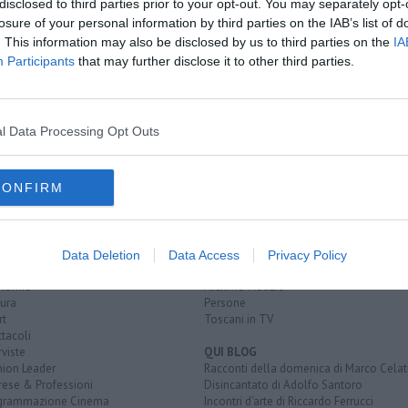
disclosed to third parties prior to your opt-out. You may separately opt-
losure of your personal information by third parties on the IAB’s list of
bar
. This information may also be disclosed by us to third parties on the
IA
rregolari
Participants
that may further disclose it to other third parties.
26enne turco
arezzo
carabinieri
cortona
montepulciano
l Data Processing Opt Outs
CONFIRM
EGORIE
RUBRICHE
naca
Le notizie di oggi
tica
Più Letti della settimana
Data Deletion
Data Access
Privacy Policy
alità
Più Letti del mese
nomia
Archivio Notizie
ura
Persone
rt
Toscani in TV
tacoli
rviste
QUI BLOG
nion Leader
Racconti della domenica di Marco Celat
rese & Professioni
Disincantato di Adolfo Santoro
grammazione Cinema
Incontri d'arte di Riccardo Ferrucci