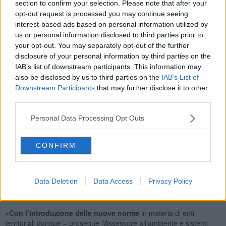
section to confirm your selection. Please note that after your
dare scarso peso all'attività di recupero/evasione, attività che sta
opt-out request is processed you may continue seeing
alla base di un sistema tributario equo. Quest'ultimo ragionamento
interest-based ads based on personal information utilized by
– conclude Giulianelli - costituisce una ulteriore motivazione
us or personal information disclosed to third parties prior to
all'attività di verifica, da parte del Comune, in merito ai crediti
your opt-out. You may separately opt-out of the further
dichiarati inesigibili e al conseguente appostamento nel Piano
economico finanziario da presentare
al Consiglio Comunale, dei
disclosure of your personal information by third parties on the
soli crediti considerati effettivamente non più recuperabili».
IAB’s list of downstream participants. This information may
also be disclosed by us to third parties on the
IAB’s List of
Per questi motivi l’Amministrazione comunale
ha ritenuto
Downstream Participants
that may further disclose it to other
importante cercare un confronto
con tutti gli amministratori dei
third parties.
Comuni interessati dal problema, al fine di poter individuare
insieme un percorso da condividere all’interno dell’Ambito
Personal Data Processing Opt Outs
territoriale di competenza.
Sulla base delle
disposizioni normative l’inserimento
dei
CONFIRM
mancati ricavi della tariffa di igiene ambientale (TIA), tra le
componenti di costo della TARI, comporterà nei prossimi anni un
aumento
ulteriore in bolletta a discapito
degli utenti ma
l’Amministrazione comunale di Chianciano Terme vuole capire se ci
Data Deletion
Data Access
Privacy Policy
sono altri strumenti per recuperare le somme TIA non versate dai
contribuenti.
«Con l’introduzione delle nuove norme
in materia di enti
territoriali dunque – prosegue l’Assessore all’ambiente e sistemi