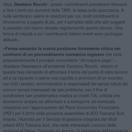
rifiuti,
Damiano Rocchi
- presto i contribuenti potrebbero ritrovarsi
a fare i conti con aumenti della TARI, la tassa sulla spazzatura. A
nulla sembrano valere le obiezioni per cui, molti contribuenti si
ritroveranno a pagare di più, per il semplice fatto che altri soggetti
in passato non hanno versato regolarmente quanto dovuto. Una
forma di iniquità a cui i contribuenti italiani onesti sono purtroppo
abituati».
«Ferma restando la nostra posizione fortemente critica nei
confronti di un provvedimento normativo ingiusto
che viola
prepotentemente il principio comunitario “chi inquina paga” –
ribadisce l’Assessore all’ambiente Damiano Rocchi - stiamo in
questa fase cercando di affrontare il tema dal punto di vista tecnico
ed a tal riguardo ci siamo resi capofila e promotori di un incontro
con tutti i sindaci, amministratori e responsabili dei servizi tributi dei
comuni senesi interessati da tale problema, con il fine di
condividere tale problematica relativa ai crediti TIA, criticità che
dovremmo andare ad affrontare e a sottoporre ad eventuale
votazione con l’approvazione del Piano Economico Finanziario
(PEF) per il 2016 nella prossima assemblea di ATO Toscana Sud.
Intanto, l'Autorità per il Servizio di gestione integrata dei rifiuti
urbani ATO Toscana Sud, che vede interessati i comuni delle
province di Siena, Grosseto ed Arezzo, in previsione dell'imminente