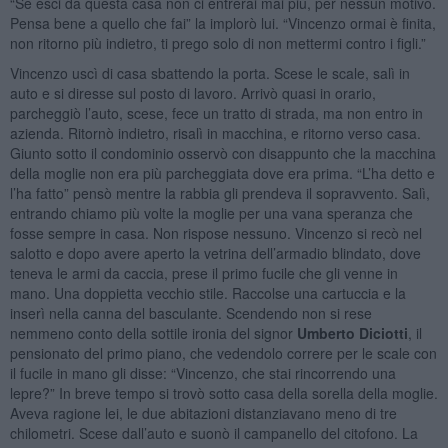
“Se esci da questa casa non ci entrerai mai più, per nessun motivo.
Pensa bene a quello che fai” la implorò lui. “Vincenzo ormai è finita,
non ritorno più indietro, ti prego solo di non mettermi contro i figli.”
Vincenzo uscì di casa sbattendo la porta. Scese le scale, salì in
auto e si diresse sul posto di lavoro. Arrivò quasi in orario,
parcheggiò l’auto, scese, fece un tratto di strada, ma non entro in
azienda. Ritornò indietro, risalì in macchina, e ritorno verso casa.
Giunto sotto il condominio osservò con disappunto che la macchina
della moglie non era più parcheggiata dove era prima. “L’ha detto e
l’ha fatto” pensò mentre la rabbia gli prendeva il sopravvento. Salì,
entrando chiamo più volte la moglie per una vana speranza che
fosse sempre in casa. Non rispose nessuno. Vincenzo si recò nel
salotto e dopo avere aperto la vetrina dell’armadio blindato, dove
teneva le armi da caccia, prese il primo fucile che gli venne in
mano. Una doppietta vecchio stile. Raccolse una cartuccia e la
inserì nella canna del basculante. Scendendo non si rese
nemmeno conto della sottile ironia del signor
Umberto Diciotti
, il
pensionato del primo piano, che vedendolo correre per le scale con
il fucile in mano gli disse: “Vincenzo, che stai rincorrendo una
lepre?” In breve tempo si trovò sotto casa della sorella della moglie.
Aveva ragione lei, le due abitazioni distanziavano meno di tre
chilometri. Scese dall’auto e suonò il campanello del citofono. La