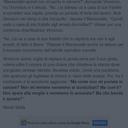
“Maresciallo quindi non mi porta in carcere?” domandò Vincenzo,
fra l’incredulo e il deluso. “No, Lei adesso va a casa di suo fratello
si consideri suo ospite, prenda un periodo di ferie dal lavoro. Aiuti
Giovanni nei campi e stia tranquillo.” rispose il Maresciallo. “Quindi,
vado a casa di mio fratello agli arresti domiciliari?” chiese per una
conferma chiarificatrice Vincenzo.
“No, Lei va a casa di suo fratello che lo ospiterà ma non è agli
arresti, di fatto è libero.” Rispose il Maresciallo anche lui deluso per
il mancato incremento dell’attività operativa mensile.
Vincenzo aveva voglia di espiare la giusta pena per il suo gesto,
voleva udire il rumore di una chiave che chiudeva la stanza dove
era giusto venisse ristretto. Avrebbe voluto, come una punizione,
che qualcuno gli togliesse la cintura e i lacci delle scarpe. Poi, fra il
contrariato e lo scontento aggiunse:
“Ma come non mi portate in
carcere? Non mi mettete nemmeno ai domiciliari? Ma com’è?
Uno spara alla moglie e nemmeno lo arrestate? Ma che banda
è questa?”
.
Nicolò Stella