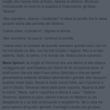
moglie che l’aveva visto arrivare, rispose al citofono. Vincenzo
riconoscendo la voce fra la supplica e l’ingiunzione, gli disse:
“Scendi.”
“Non scendere, chiama i Carabinieri” le disse la sorella che le stava
accanto vicina alla cornetta del citofono.
“Lascia stare, ci penso io”, rispose la donna.
“Non scendere, ho paura”, continuò la sorella.
“Lascia stare lo conosco da quando avevamo quindici anni, non mi
ha mai alzato un dito, non ha mai toccato i ragazzi. Non è un tipo
violento. Vado, lo calmo, e lo mando via. Vedrai che lo convinco”.
Maria Spinori
, la moglie di Vincenzo era una donna di alta statura,
coraggiosa per quel bastava per fidarsi di chi conosceva bene, di
quell’uomo che era stato il suo primo fidanzato e che poi sposò
giovanissima andando all’altare attendendo i gemelli, che nacquero
qualche mese dopo. Scese le scale senza fretta, aprì il portone e
uscì in strada. Vincenzo stava dalla parte opposta. Appena la vide
le intimò: “Maria, sali in macchina e ritorna a casa.” “Vattene
Vincenzo, lasciami in pace, dammi il tempo di riflettere se sto
sbagliando io o se stai continuando a sbagliare tu. Vai a casa fra
poco escono di scuola i gemelli. Cucinagli il risotto che gli piace