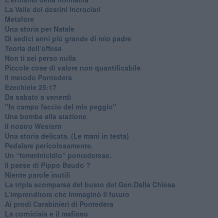
​La Valle dei destini incrociati
Metafore
​Una storia per Natale
​Di sedici anni più grande di mio padre
Teoria dell’offesa
​Non ti sei perso nulla
​Piccole cose di valore non quantificabile
​Il metodo Pontedera
​Ezechiele 25:17
Da sabato a venerdì
"In campo faccio del mio peggio"
Una bomba alla stazione
Il nostro Western
Una storia delicata. (Le mani in testa)
Pedalare pericolosamente.
Un “femminicidio” pontederese.
Il paese di Pippo Baudo ?
Niente parole inutili
La tripla scomparsa del busto del Gen.Dalla Chiesa
​L’imprenditore che immaginò il futuro
Ai prodi Carabinieri di Pontedera
​La corniciaia e il mafioso