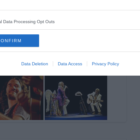
l Data Processing Opt Outs
e you
MOZAIT - Come With Me - (Live at Villa Rossi)
Part. [1/4]
CONFIRM
Data Deletion
Data Access
Privacy Policy