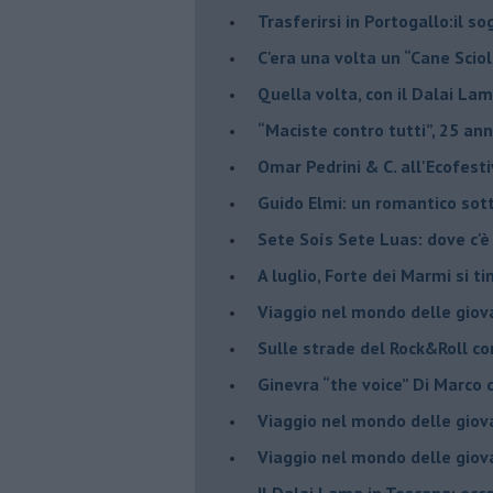
​Trasferirsi in Portogallo:il s
​C'era una volta un “Cane Scio
Quella volta, con il Dalai Lam
​“Maciste contro tutti”, 25 ann
​Omar Pedrini & C. all'Ecofest
Guido Elmi: un romantico sot
Sete Soís Sete Luas: dove c'è
​A luglio, Forte dei Marmi si ti
Viaggio nel mondo delle giov
Sulle strade del Rock&Roll c
​Ginevra “the voice” Di Marc
Viaggio nel mondo delle giov
​Viaggio nel mondo delle giov
Il Dalai Lama in Toscana: ecco