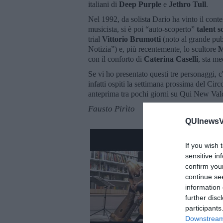
italiani di
Deep Purple
e
Jethro Tull
.
Nel 1992, da solista Dario ha vinto il cont
musicista, si è poi “auto-scoperto”
talent s
trial
Vittorio Brumotti
(noto al grande pub
Notizia”) e, più recentemente, lo scultore
M
con il conforto di
Caterina Caselli
, sta me
Se vi ho presentato questi tre personaggi, 
infatti ospiti la settimana prossima del Circ
anteprima tra pochi giorni su Qui New Val
Fausto Pirìto
QUInewsVa
If you wish 
sensitive in
confirm you
continue se
information 
further disc
participants
Downstream 