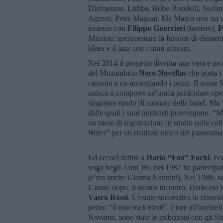
Diaframma, Litfiba, Bobo Rondelli, Stefan
Agresti, Petra Magoni. Ma Marco non sta m
insieme con
Filippo Guerrieri
(tastiere),
P
Mission: sperimentare la fusione di elementi 
blues e il jazz con i ritmi africani.
Nel 2014 il progetto diventa una vera e prop
del Mozambico
Neco Novellas
che porta i 
canzoni e co-arrangiando i pezzi. Il nome Mo
unisco a comporre un'unica particolare opera 
singolare modo di suonare della band. Ma “
dalle quali i suoi musicisti provengono. “M
un mese di registrazione in studio sulle col
Water
” per un risultato unico nel panorama
Ed eccoci infine a
Dario “Fox” Fochi
. Fo
voga negli Anni '80, nel 1987 ha partecipat
(c'era anche Gianna Nannini). Nel 1988, s
L'anno dopo, il nostro incontro. Dario era 
Vasco Rossi
. L'estate successiva lo ritrovai
pezzo “
Il mio rock'n'roll
”. Fiore all'occhiell
Novanta, sono state le esibizioni con gli 