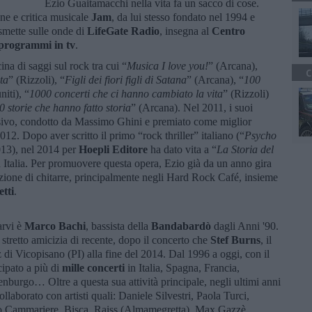
Ezio Guaitamacchi nella vita fa un sacco di cose.
ne e critica musicale
Jam
, da lui stesso fondato nel 1994 e
asmette sulle onde di
LifeGate Radio
, insegna al
Centro
programmi in tv
.
na di saggi sul rock tra cui “
Musica I love you!
” (Arcana),
C
ta
” (Rizzoli), “
Figli dei fiori figli di Satana
” (Arcana), “
100
niti), “
1000 concerti che ci hanno cambiato la vita
” (Rizzoli)
 storie che hanno fatto storia
” (Arcana). Nel 2011, i suoi
visivo, condotto da Massimo Ghini e premiato come miglior
12. Dopo aver scritto il primo “rock thriller” italiano (“
Psycho
013), nel 2014 per
Hoepli Editore
ha dato vita a “
La Storia del
n Italia. Per promuovere questa opera, Ezio già da un anno gira
lezione di chitarre, principalmente negli Hard Rock Café, insieme
tti
.
arvi è
Marco Bachi
, bassista della
Bandabardò
dagli Anni '90.
tretto amicizia di recente, dopo il concerto che
Stef Burns
, il
tz di Vicopisano (PI) alla fine del 2014. Dal 1996 a oggi, con il
cipato a più di
mille concerti
in Italia, Spagna, Francia,
burgo… Oltre a questa sua attività principale, negli ultimi anni
ollaborato con artisti quali: Daniele Silvestri, Paola Turci,
gio Cammariere, Bisca, Raiss (Almamegretta), Max Gazzè,