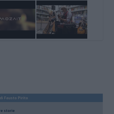
 di Fausto Pirìto
re storie