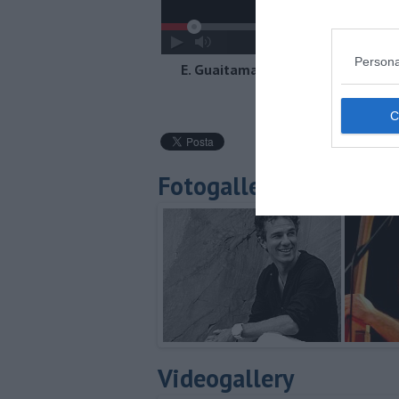
Persona
E. Guaitamacchi - B. Boschetti "Ar
experienced?"
Fotogallery
Videogallery