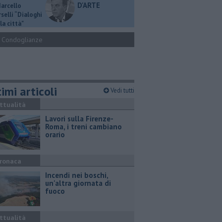
D'ARTE
Marcello
selli “Dialoghi
la città"
Condoglianze
imi articoli
Vedi tutti
ttualità
Lavori sulla Firenze-
Roma, i treni cambiano
orario
ronaca
Incendi nei boschi,
un'altra giornata di
fuoco
ttualità