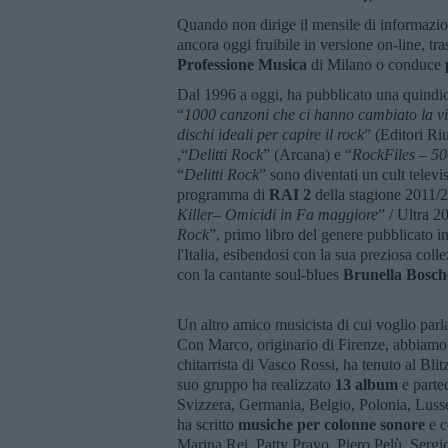
Quando non dirige il mensile di informazio
ancora oggi fruibile in versione on-line, tr
Professione Musica
di Milano o conduce
Dal 1996 a oggi, ha pubblicato una quindici
“
1000 canzoni che ci hanno cambiato la vi
dischi ideali per capire il rock
” (Editori Riu
,“
Delitti Rock
” (Arcana) e “
RockFiles – 500
“
Delitti Rock
” sono diventati un cult tele
programma di
RAI 2
della stagione 2011/20
Killer– Omicidi in Fa maggiore
” / Ultra 2
Rock
”, primo libro del genere pubblicato i
l'Italia, esibendosi con la sua preziosa col
con la cantante soul-blues
Brunella Bosche
Un altro amico musicista di cui voglio parl
Con Marco, originario di Firenze, abbiamo s
chitarrista di Vasco Rossi, ha tenuto al Bli
suo gruppo ha realizzato
13 album
e parte
Svizzera, Germania, Belgio, Polonia, Lussen
ha scritto
musiche per colonne sonore
e c
Marina Rei, Patty Pravo, Piero Pelù, Ser