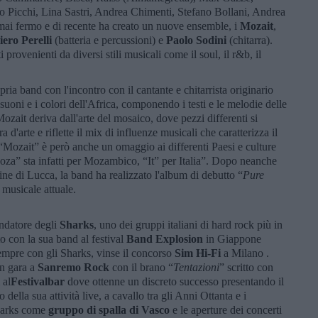
o Picchi, Lina Sastri, Andrea Chimenti, Stefano Bollani, Andrea
ai fermo e di recente ha creato un nuove ensemble, i
Mozait
,
iero Perelli
(batteria e percussioni) e
Paolo Sodini
(chitarra).
provenienti da diversi stili musicali come il soul, il r&b, il
ria band con l'incontro con il cantante e chitarrista originario
suoni e i colori dell'Africa, componendo i testi e le melodie delle
zait deriva dall'arte del mosaico, dove pezzi differenti si
d'arte e riflette il mix di influenze musicali che caratterizza il
Mozait” è però anche un omaggio ai differenti Paesi e culture
oza” sta infatti per Mozambico, “It” per Italia”. Dopo neanche
line di Lucca, la band ha realizzato l'album di debutto “
Pure
 musicale attuale.
ndatore degli
Sharks
, uno dei gruppi italiani di hard rock più in
o con la sua band al festival
Band Explosion
in Giappone
empre con gli Sharks, vinse il concorso
Sim Hi-Fi
a Milano .
in gara a
Sanremo Rock
con il brano “
Tentazioni
” scritto con
 al
Festivalbar
dove ottenne un discreto successo presentando il
o della sua attività live, a cavallo tra gli Anni Ottanta e i
Sharks come
gruppo di spalla di Vasco
e le aperture dei concerti