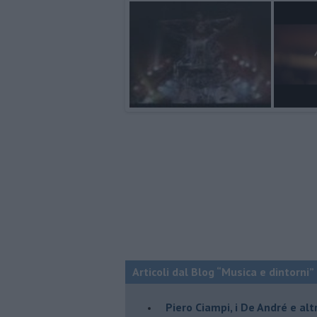
Articoli dal Blog “Musica e dintorni”
​Piero Ciampi, i De André e alt