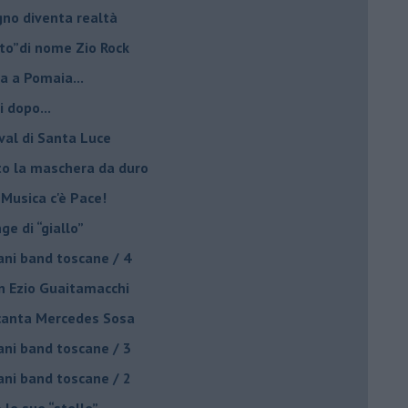
ogno diventa realtà
lto”di nome Zio Rock
a a Pomaia...
i dopo...
ival di Santa Luce
to la maschera da duro
 Musica c'è Pace!
nge di “giallo”
ani band toscane / 4
on Ezio Guaitamacchi
o canta Mercedes Sosa
ani band toscane / 3
ani band toscane / 2
 le sue “stelle”