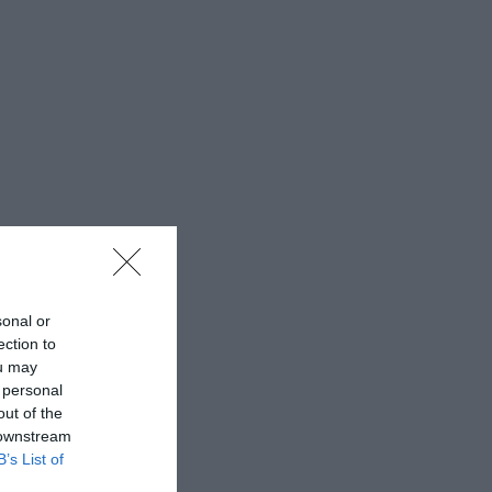
sonal or
ection to
ou may
 personal
out of the
 downstream
B’s List of