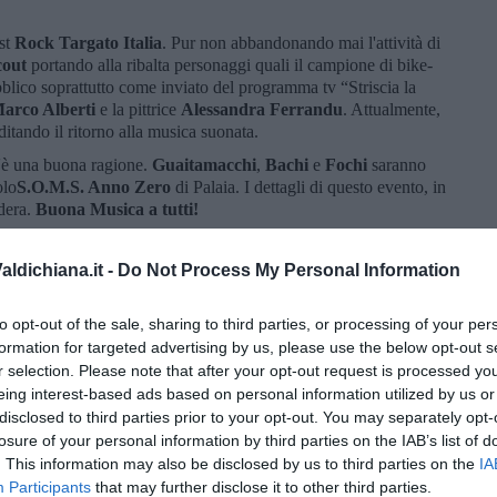
est
Rock Targato Italia
. Pur non abbandonando mai l'attività di
cout
portando alla ribalta personaggi quali il campione di bike-
blico soprattutto come inviato del programma tv “Striscia la
arco Alberti
e la pittrice
Alessandra Ferrandu
. Attualmente,
ditando il ritorno alla musica suonata.
c'è una buona ragione.
Guaitamacchi
,
Bachi
e
Fochi
saranno
olo
S.O.M.S. Anno Zero
di Palaia. I dettagli di questo evento, in
dera.
Buona Musica
a tutti!
ldichiana.it -
Do Not Process My Personal Information
to opt-out of the sale, sharing to third parties, or processing of your per
formation for targeted advertising by us, please use the below opt-out s
r selection. Please note that after your opt-out request is processed y
eing interest-based ads based on personal information utilized by us or
disclosed to third parties prior to your opt-out. You may separately opt-
losure of your personal information by third parties on the IAB’s list of
. This information may also be disclosed by us to third parties on the
IA
Participants
that may further disclose it to other third parties.