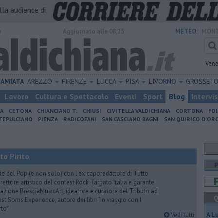
alla audience di
o
Aggiornato alle 08:25
METEO:
MONT
Vene
AMIATA
AREZZO
FIRENZE
LUCCA
PISA
LIVORNO
GROSSET
Lavoro
Cultura e Spettacolo
Eventi
Sport
Blog
Intervi
IA
CETONA
CHIANCIANO T.
CHIUSI
CIVITELLA VALDICHIANA
CORTONA
FO
EPULCIANO
PIENZA
RADICOFANI
SAN CASCIANO BAGNI
SAN QUIRICO D'ORC
to Pirìto
de del Pop (e non solo) con l'ex caporedattore di Tutto
rettore artistico del contest Rock Targato Italia e garante
azione BresciaMusicArt, ideatore e curatore del Tributo ad
Q
t Soms Experience, autore dei libri “In viaggio con I
rto”
Vedi tutti
A L