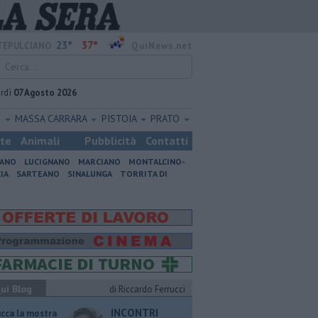
23°
37°
EPULCIANO
QuiNews.net
rdì
07 Agosto 2026
O
MASSA CARRARA
PISTOIA
PRATO
ste
Animali
Pubblicità
Contatti
IANO
LUCIGNANO
MARCIANO
MONTALCINO-
IA
SARTEANO
SINALUNGA
TORRITA DI
ui Blog
di Riccardo Ferrucci
INCONTRI
ucca la mostra