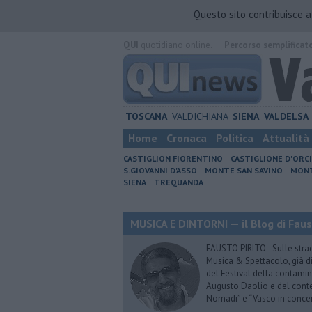
Questo sito contribuisce 
QUI
quotidiano online.
Percorso semplificat
TOSCANA
VALDICHIANA
SIENA
VALDELSA
Home
Cronaca
Politica
Attualità
CASTIGLION FIORENTINO
CASTIGLIONE D'ORC
S.GIOVANNI D'ASSO
MONTE SAN SAVINO
MONT
SIENA
TREQUANDA
MUSICA E DINTORNI — il Blog di Faus
FAUSTO PIRITO - Sulle stra
Musica & Spettacolo, già di
del Festival della contamin
Augusto Daolio e del contes
Nomadi” e “Vasco in conce