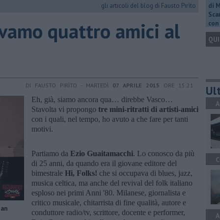
gli articoli del blog di Fausto Pirìto
di 
Scar
avamo quattro amici al
con 
QUI
DI FAUSTO PIRÌTO - MARTEDÌ
07 APRILE 2015
ORE 15:21
Ult
Eh, già, siamo ancora qua… direbbe Vasco…
A
Stavolta vi propongo
tre mini-ritratti di artisti-amici
con i quali, nel tempo, ho avuto a che fare per tanti
motivi.
Partiamo da
Ezio Guaitamacchi
. Lo conosco da più
C
di 25 anni, da quando era il giovane editore del
bimestrale
Hi, Folks!
che si occupava di blues, jazz,
musica celtica, ma anche del revival del folk italiano
esploso nei primi Anni '80. Milanese, giornalista e
critico musicale, chitarrista di fine qualità, autore e
ian
conduttore radio/tv, scrittore, docente e performer,
A