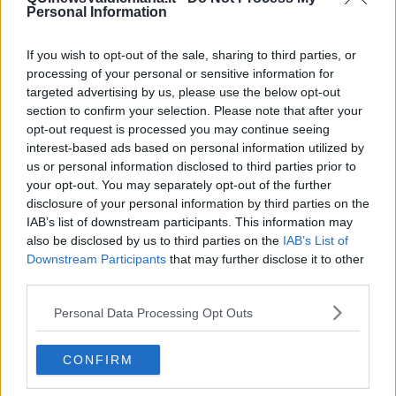
Birrificio Italiano di Limido Comasco (CO)13° Alessio Selvaggio del
Personal Information
birrificio Croce di Malto di Trecate (NO)14° Fabio Brocca del
Birrificio Lambrate di Milano15° Luigi Recchiuti del birrificio
If you wish to opt-out of the sale, sharing to third parties, or
Opperbacco di Notaresco (TE)16° Mauro Salaorni del birrificio Birra
processing of your personal or sensitive information for
Mastino di San Martino Buon Albergo (VR)17° Marco Ruffa del
targeted advertising by us, please use the below opt-out
birrificio CR/AK di Campodarsego (PD)18° Alessio Gatti del birrificio
section to confirm your selection. Please note that after your
Canediguerra di Alessandria19° Luana Meola e Luca Maestrini del
opt-out request is processed you may continue seeing
birrificio Birra Perugia di Perugia20° Giorgio Masio del birrificio
interest-based ads based on personal information utilized by
Altavia di Sassello (SV)
us or personal information disclosed to third parties prior to
your opt-out. You may separately opt-out of the further
Classifica Premio Birraio Emergente 2019
disclosure of your personal information by third parties on the
1° Vincenzo Follino del birrificio Bonavena Brewing di Faicchio
IAB’s list of downstream participants. This information may
(BN)2° Andrea Filippini del birrificio Siemàn di Villaga (VI)3° Davide
also be disclosed by us to third parties on the
IAB’s List of
Galliussi del birrificio War di Cassina De’ Pecchi (MI)4° Angelo
Ruggiero del birrificio Lieviteria di Castellana Grotte (BA)5° Mauro
Downstream Participants
that may further disclose it to other
Bertoletti del birrificio Mister B di San Giorgio Bigarello (MN)
third parties.
Personal Data Processing Opt Outs
Davide Cappannari
CONFIRM