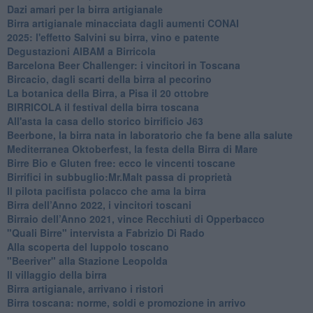
Dazi amari per la birra artigianale
​Birra artigianale minacciata dagli aumenti CONAI
​2025: l'effetto Salvini su birra, vino e patente
​Degustazioni AIBAM a Birricola
​Barcelona Beer Challenger: i vincitori in Toscana
Bircacio, dagli scarti della birra al pecorino
​La botanica della Birra, a Pisa il 20 ottobre
BIRRICOLA il festival della birra toscana
​All'asta la casa dello storico birrificio J63
Beerbone, la birra nata in laboratorio che fa bene alla salute
Mediterranea Oktoberfest, la festa della Birra di Mare
​Birre Bio e Gluten free: ecco le vincenti toscane
​Birrifici in subbuglio:Mr.Malt passa di proprietà
​Il pilota pacifista polacco che ama la birra
​Birra dell’Anno 2022, i vincitori toscani
Birraio dell’Anno 2021, vince Recchiuti di Opperbacco
"Quali Birre" intervista a Fabrizio Di Rado
​Alla scoperta del luppolo toscano
"Beeriver" alla Stazione Leopolda
Il villaggio della birra
Birra artigianale, arrivano i ristori
Birra toscana: norme, soldi e promozione in arrivo