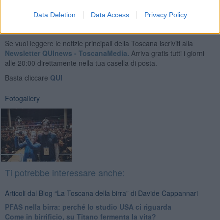
Data Deletion
Data Access
Privacy Policy
Se vuoi leggere le notizie principali della Toscana iscriviti alla
Newsletter QUInews - ToscanaMedia.
Arriva gratis tutti i giorni
alle 20:00 direttamente nella tua casella di posta.
Basta cliccare
QUI
Fotogallery
Ti potrebbe interessare anche:
Articoli dal Blog “La Toscana della birra” di Davide Cappannari
​PFAS nella birra: perché lo studio USA ci riguarda
​Come in birrificio, su Titano fermenta la vita?