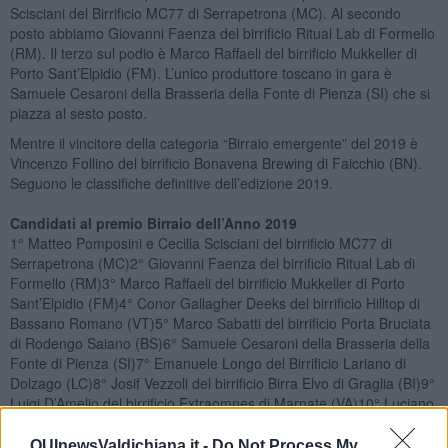
Scisciani del Birrificio MC77 di Serrapetrona (MC). Al secondo
posto abbiamo Giovanni Faenza del birrificio Ritual Lab di Formello
(RM). Il terzo sul podio è Marco Raffaeli del birrificio Mukkeller di
Porto Sant’Elpidio (FM). L’unico produttore toscano in gara è
Samuele Cesaroni della Brasseria della Fonte di Pienza (SI) che si
piazza al sesto posto.
Mentre il vincitore della categoria “Birraio emergente” del 2019 è
Vincenzo Follino del birrificio Bonavena Brewing di Faicchio (BN).
Seguono le classifiche definitive dell’edizione 2019.
Candidati al premio Birraio dell’Anno 2019
1° Matteo Pomposini e Cecilia Scisciani del birrificio MC77 di
Serrapetrona (MC)2° Giovanni Faenza del birrificio Ritual Lab di
Formello (RM)3° Marco Raffaeli del birrificio Mukkeller di Porto
Sant’Elpidio (FM)4° Conor Gallagher Deeks del birrificio Hilltop di
Bassano Romano (VT)5° Marco Sabatti del birrificio Porta Bruciata
di Rodengo Saiano (BS)6° Samuele Cesaroni della Brasseria della
Fonte di Pienza (SI)7° Emanuele Longo del Birrificio Lariano di
Dolzago (LC)8° Josif Vezzoli del birrificio Birra Elvo di Graglia (BI)9°
Luigi D’Amelio del birrificio Extraomnes di Marnate (VA)10° Luciano
Landolfi del birrificio Eastside di Latina11° Gino Perissutti del
birrificio Foglie d’Erba di Forni di Sopra (UD)12° Agostino Arioli del
QUInewsValdichiana.it -
Do Not Process My