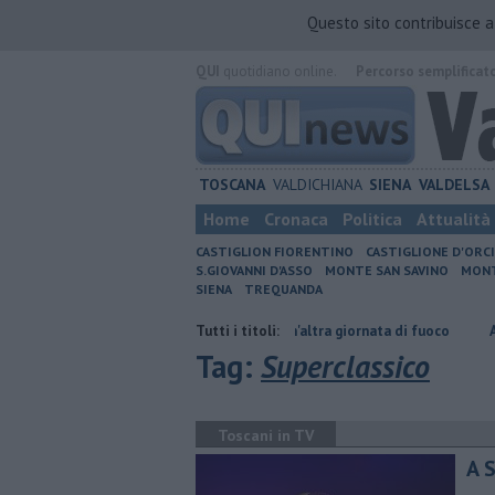
Questo sito contribuisce 
QUI
quotidiano online.
Percorso semplificat
TOSCANA
VALDICHIANA
SIENA
VALDELSA
Home
Cronaca
Politica
Attualità
CASTIGLION FIORENTINO
CASTIGLIONE D'ORC
S.GIOVANNI D'ASSO
MONTE SAN SAVINO
MONT
SIENA
TREQUANDA
 orario
Incendi nei boschi, un'altra giornata di fuoco
Tutti i titoli:
Autovelox, se
Tag:
Superclassico
Toscani in TV
A 