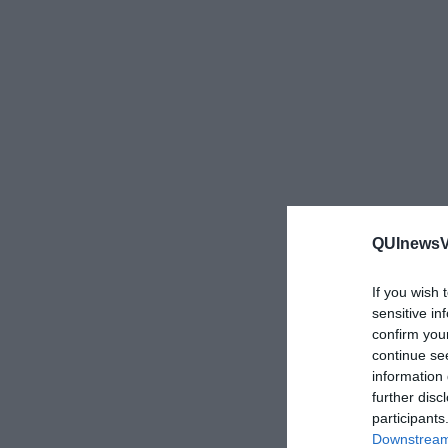
QUInewsVa
If you wish 
sensitive in
confirm you
continue se
information 
further disc
participants
Downstream 