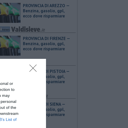
PROVINCIA DI AREZZO — ​
Benzina, gasolio, gpl,
ecco dove risparmiare
PROVINCIA DI FIRENZE — ​
Benzina, gasolio, gpl,
ecco dove risparmiare
PROVINCIA DI PISTOIA — ​
Benzina, gasolio, gpl,
ecco dove risparmiare
sonal or
ection to
ou may
 personal
PROVINCIA DI SIENA — ​
out of the
Benzina, gasolio, gpl,
 downstream
ecco dove risparmiare
B’s List of