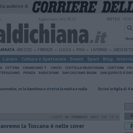
alla audience di
o
Aggiornato alle 08:25
METEO:
MONT
Vene
AMIATA
AREZZO
FIRENZE
LUCCA
PISA
LIVORNO
GROSSET
Lavoro
Cultura e Spettacolo
Eventi
Sport
Blog
Intervi
IA
CETONA
CHIANCIANO T.
CHIUSI
CIVITELLA VALDICHIANA
CORTONA
FO
EPULCIANO
PIENZA
RADICOFANI
SAN CASCIANO BAGNI
SAN QUIRICO D'ORC
 la banchina è stretta la multa è nulla
Uccise la figlia di 4 anni, è scom
LUNEDÌ
06 FEBBRAIO 2023
ORE 18:30
Sanremo la Toscana è nelle cover