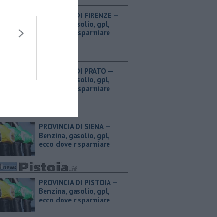
PROVINCIA DI FIRENZE — ​
Benzina, gasolio, gpl,
ecco dove risparmiare
PROVINCIA DI PRATO — ​
Benzina, gasolio, gpl,
ecco dove risparmiare
PROVINCIA DI SIENA — ​
Benzina, gasolio, gpl,
ecco dove risparmiare
PROVINCIA DI PISTOIA — ​
Benzina, gasolio, gpl,
ecco dove risparmiare