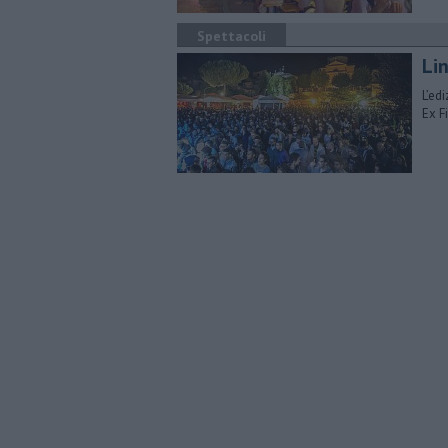
Spettacoli
Lin
L’ed
Ex F