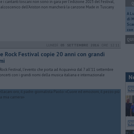
se i cantanti toscani non sono in gara per l'edizione 2023 del Festival,
Q
palcoscenico dell'Ariston non mancherà la canzone Made in Tuscany
A L
di 
Scar
con 
QUI
LUNEDÌ
05 SETTEMBRE 2016
ORE 12:11
ve Rock Festival copie 20 anni con grandi
mi
 Rock Festival, l'evento che porta ad Acquaviva dal 7 all’11 settembre
oncerti con i grandi nomi della musica italiana e internazionale
N