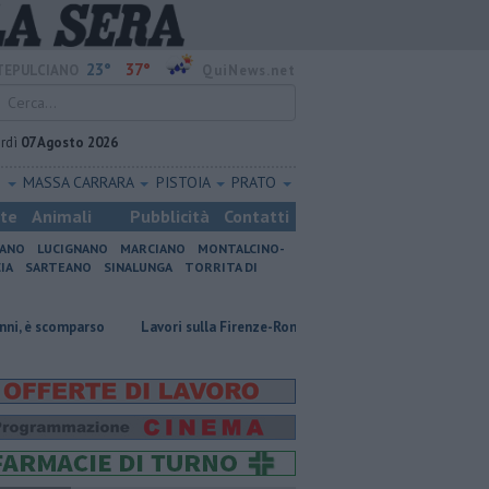
23°
37°
EPULCIANO
QuiNews.net
rdì
07 Agosto 2026
O
MASSA CARRARA
PISTOIA
PRATO
ste
Animali
Pubblicità
Contatti
IANO
LUCIGNANO
MARCIANO
MONTALCINO-
IA
SARTEANO
SINALUNGA
TORRITA DI
parso
Lavori sulla Firenze-Roma, i treni cambiano orario
Incendi ne