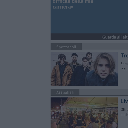
difficile della mia
carriera»
Spettacoli
Tr
Sara
inau
Attualità
Li
Oltr
anch