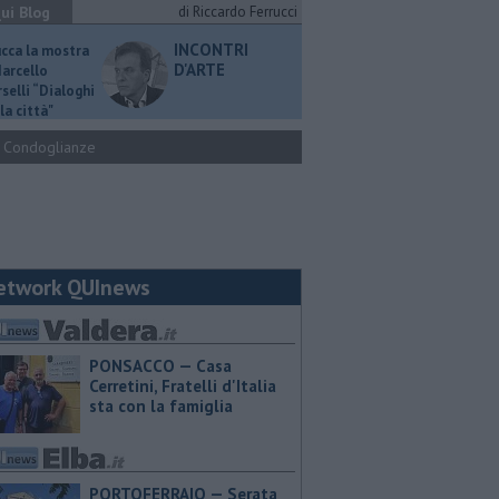
ui Blog
di Riccardo Ferrucci
INCONTRI
ucca la mostra
D'ARTE
Marcello
selli “Dialoghi
la città"
Condoglianze
etwork QUInews
PONSACCO — Casa
Cerretini, Fratelli d'Italia
sta con la famiglia
PORTOFERRAIO — Serata