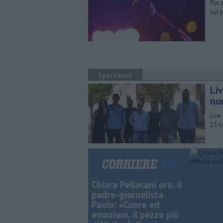
Pur 
sul 
Spettacoli
Li
no
Live
15 c
Chiara Pellacani oro, il
padre-giornalista
Paolo: «Cuore ed
emozioni, il pezzo più