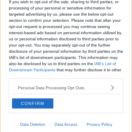
If you wish to opt-out of the sale, sharing to third parties, or
Rossi
processing of your personal or sensitive information for
Stelle e leggende dello sport al Premio Fair Play
targeted advertising by us, please use the below opt-out
section to confirm your selection. Please note that after your
Dodici Stelle Michelin in azione per il Casentino
opt-out request is processed you may continue seeing
interest-based ads based on personal information utilized by
Idee e non nomi per lo sviluppo del territorio
us or personal information disclosed to third parties prior to
your opt-out. You may separately opt-out of the further
Il Palio di San Cassiano 2016 a 'Il Campanile'
disclosure of your personal information by third parties on the
IAB’s list of downstream participants. This information may
Inaugurato il parcheggio multipiano
also be disclosed by us to third parties on the
IAB’s List of
Downstream Participants
that may further disclose it to other
Esordio della prima Giostra straordinaria
third parties.
Personal Data Processing Opt Outs
San Casciano in difesa dei piccoli Comuni
Taglio del nastro per l'elisuperficie
CONFIRM
Giostra del Saracino: vince Santissima Trinità
Data Deletion
Data Access
Privacy Policy
Banca solida nonostante la crisi