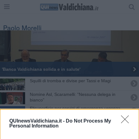
Paolo Morelli
'Banca Valdichiana solida e in salute'
Squilli di tromba e divise per Tassi e Magi
Nomine Asl, Scaramelli: “Nessuna delega in
bianco”
Elisuperficie per servizi di emergenza urgenza
QUInewsValdichiana.it -
Do Not Process My
Il distretto turistico interregionale è realtà
Personal Information
Premio Fair Play omaggia la memoria di Paolo