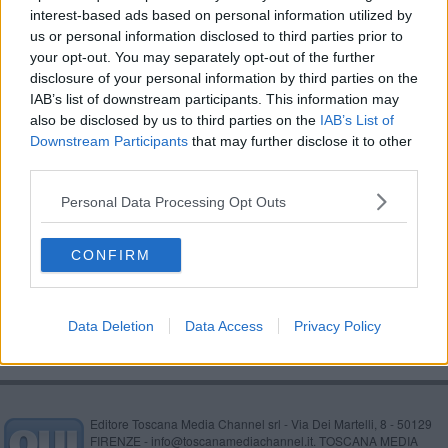
interest-based ads based on personal information utilized by
Turismo, terme e sviluppo, intervista a Barbetti
us or personal information disclosed to third parties prior to
your opt-out. You may separately opt-out of the further
Turismo, 3 Comuni mettono la tassa di soggiorno
disclosure of your personal information by third parties on the
IAB’s list of downstream participants. This information may
'Quale futuro per l’ufficio turistico?'
also be disclosed by us to third parties on the
IAB’s List of
Downstream Participants
that may further disclose it to other
Parco Valdorcia, misure a sostegno delle imprese
third parties.
Covid, oltre 1 milione e mezzo al Comune
Personal Data Processing Opt Outs
Bilancio di previsione, "Difesi i servizi"
CONFIRM
Torna a riunirsi il Consiglio castiglionese
Data Deletion
Data Access
Privacy Policy
Editore Toscana Media Channel srl - Via Dei Martelli, 8 - 50129
FIRENZE - info@toscanamediachannel.it. TOSCANA MEDIA