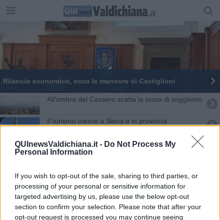
Rilancio economico, ecco le manovre di Castiglioni
All'ombra del Cassero scatta la tassa di soggiorno
Il turismo cresce a Siena e in provincia
Fatturato in calo, Albergatori molto preoccupati
QUInewsValdichiana.it -
Do Not Process My
Personal Information
"Il Decreto Rilancio affonda i Comuni"
If you wish to opt-out of the sale, sharing to third parties, or
Un piano di 3 milioni di euro in opere pubbliche
processing of your personal or sensitive information for
targeted advertising by us, please use the below opt-out
section to confirm your selection. Please note that after your
Chiusi Bella tra conferme e nuovi progetti
opt-out request is processed you may continue seeing