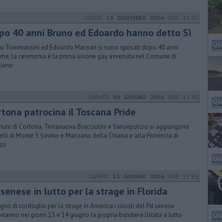
LUNEDÌ
19 DICEMBRE 2016
ORE 11:15
po 40 anni Bruno ed Edoardo hanno detto Sì
o Tommassini ed Edoardo Marziari si sono sposati dopo 40 anni
eme, la cerimonia é la prima unione gay avvenuta nel Comune di
iano
SABATO
04 GIUGNO 2016
ORE 12:30
rtona patrocina il Toscana Pride
muni di Cortona, Terranuova Bracciolini e Sansepolcro si aggiungono
elli di Monte S.Savino e Marciano della Chiana e alla Provincia di
zo
LUNEDÌ
13 GIUGNO 2016
ORE 15:59
senese in lutto per la strage in Florida
egno di cordoglio per la strage in America i circoli del Pd senese
rranno nei giorni 13 e 14 giugno la propria bandiera listata a lutto