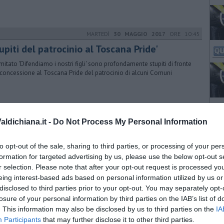
MARTEDÌ
30 MAGGIO 2017
ORE 10:45
upiti del patrocinio al Toscana Pride'
omitato 'Difendiamo i nostri figli' sono profondamente stupiti di fronte
 concessione al Toscana Pride del patrocinio di alcuni Comuni
MARTEDÌ
05 MAGGIO 2015
ORE 13:35
ldichiana.it -
Do Not Process My Personal Information
ights Now Movie”: appuntamenti per i diritti
rdì 8 Maggio alle 21 appuntamento con la prima proiezione e il
to opt-out of the sale, sharing to third parties, or processing of your per
o incontro al Teatro Cinema Verdi, con il film “PRIDE” di Matthew
formation for targeted advertising by us, please use the below opt-out s
chus
r selection. Please note that after your opt-out request is processed y
eing interest-based ads based on personal information utilized by us or
disclosed to third parties prior to your opt-out. You may separately opt-
GIOVEDÌ
08 OTTOBRE 2015
ORE 09:43
losure of your personal information by third parties on the IAB’s list of
udi di genere, azione di Casaggì nelle scuole
. This information may also be disclosed by us to third parties on the
IA
Participants
that may further disclose it to other third parties.
litanti di destra identitaria hanno affisso nelle scuole materne,