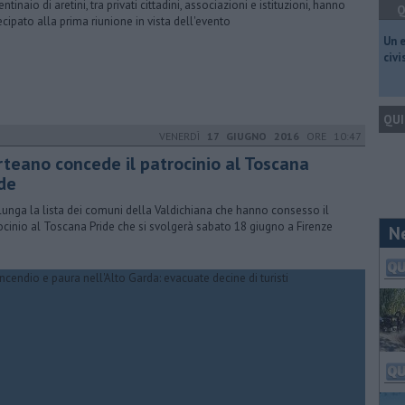
ntinaio di aretini, tra privati cittadini, associazioni e istituzioni, hanno
Q
ecipato alla prima riunione in vista dell'evento
​Un 
civ
QUI
VENERDÌ
17 GIUGNO 2016
ORE 10:47
rteano concede il patrocinio al Toscana
ide
llunga la lista dei comuni della Valdichiana che hanno consesso il
ocinio al Toscana Pride che si svolgerà sabato 18 giugno a Firenze
N