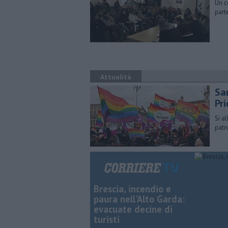
Un ce
part
Attualità
Sa
Pr
Si a
patr
Brescia, incendio e
paura nell'Alto Garda:
evacuate decine di
turisti