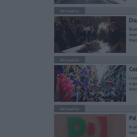
Attualità
Do
Brun
insi
Marc
Attualità
Co
I co
a qu
Arez
Attualità
Pd 
In s
espo