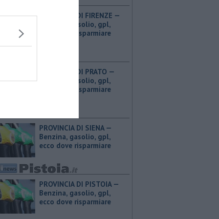
PROVINCIA DI FIRENZE — ​
Benzina, gasolio, gpl,
ecco dove risparmiare
PROVINCIA DI PRATO — ​
Benzina, gasolio, gpl,
ecco dove risparmiare
PROVINCIA DI SIENA — ​
Benzina, gasolio, gpl,
ecco dove risparmiare
PROVINCIA DI PISTOIA — ​
Benzina, gasolio, gpl,
ecco dove risparmiare