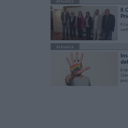
Attualità
Il
Pr
Il C
conf
Attualità
Ins
de
Il f
22en
posi