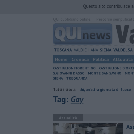
Questo sito contribuisce 
QUI
quotidiano online.
Percorso semplificat
TOSCANA
VALDICHIANA
SIENA
VALDELSA
Home
Cronaca
Politica
Attualità
CASTIGLION FIORENTINO
CASTIGLIONE D'ORC
S.GIOVANNI D'ASSO
MONTE SAN SAVINO
MONT
SIENA
TREQUANDA
ano orario
Incendi nei boschi, un'altra giornata di fuoco
Tutti i titoli:
Autovelox,
Tag:
Gay
Attualità
As