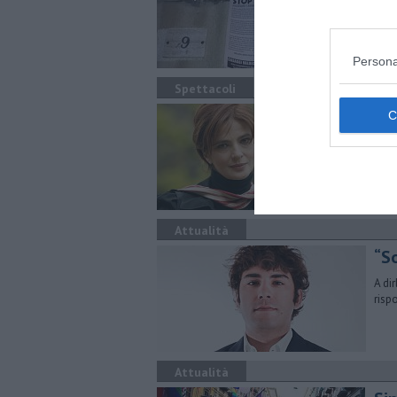
elem
gene
Persona
Spettacoli
Gr
Sig
La n
e la
Attualità
“So
A di
risp
Attualità