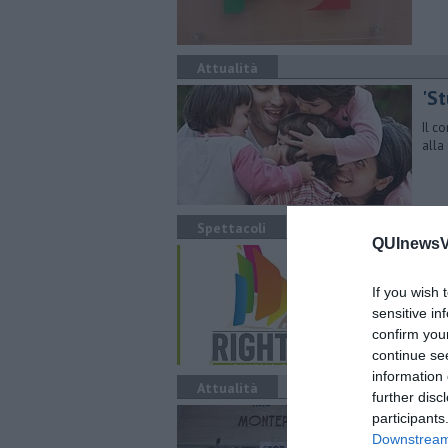
Attualità
'St
Il c
alla
Spettacoli
QUInewsVa
“R
Vene
If you wish 
prim
sensitive in
War
confirm you
continue se
information 
Attualità
further disc
St
participants
Downstream 
I mi