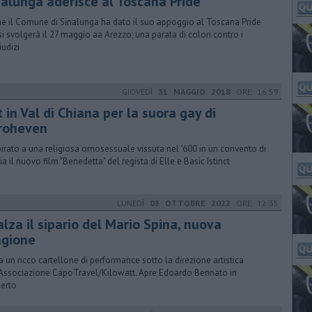
nalunga aderisce al Toscana Pride
e il Comune di Sinalunga ha dato il suo appoggio al Toscana Pride
si svolgerà il 27 maggio aa Arezzo; una parata di colori contro i
iudizi
GIOVEDÌ
31 MAGGIO 2018
ORE 16:59
 in Val di Chiana per la suora gay di
roheven
spirato a una religiosa omosessuale vissuta nel '600 in un convento di
ia il nuovo film "Benedetta" del regista di Elle e Basic Istinct
LUNEDÌ
03 OTTOBRE 2022
ORE 12:35
alza il sipario del Mario Spina, nuova
agione
ia un ricco cartellone di performance sotto la direzione artistica
'Associazione CapoTravel/Kilowatt. Apre Edoardo Bennato in
erto