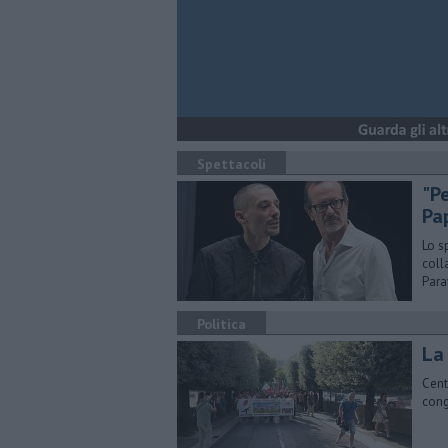
Spettacoli
"P
Pa
Lo s
coll
Para
Politica
La
Cent
cong