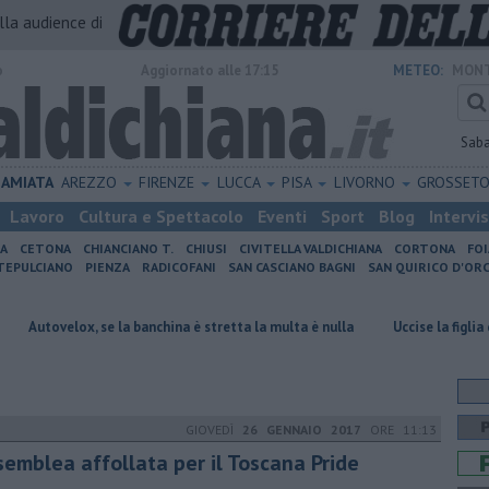
alla audience di
o
Aggiornato alle 17:15
METEO:
MONT
Sab
AMIATA
AREZZO
FIRENZE
LUCCA
PISA
LIVORNO
GROSSET
Lavoro
Cultura e Spettacolo
Eventi
Sport
Blog
Intervi
IA
CETONA
CHIANCIANO T.
CHIUSI
CIVITELLA VALDICHIANA
CORTONA
FO
EPULCIANO
PIENZA
RADICOFANI
SAN CASCIANO BAGNI
SAN QUIRICO D'ORC
 se la banchina è stretta la multa è nulla
Uccise la figlia di 4 anni, è s
GIOVEDÌ
26 GENNAIO 2017
ORE 11:13
semblea affollata per il Toscana Pride