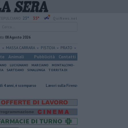
23°
35°
EPULCIANO
QuiNews.net
ato
08 Agosto 2026
O
MASSA CARRARA
PISTOIA
PRATO
ste
Animali
Pubblicità
Contatti
IANO
LUCIGNANO
MARCIANO
MONTALCINO-
IA
SARTEANO
SINALUNGA
TORRITA DI
comparso
Lavori sulla Firenze-Roma, i treni cambiano orario
Incendi