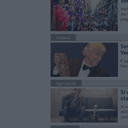
Si
Anch
che 
preg
Cultura
Set
Ve
E' i
Pesc
Spettacoli
Si 
st
Al v
dell
conc