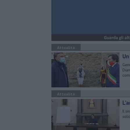
Attualità
​U
Genn
Diam
comu
Attualità
L'a
Il s
solid