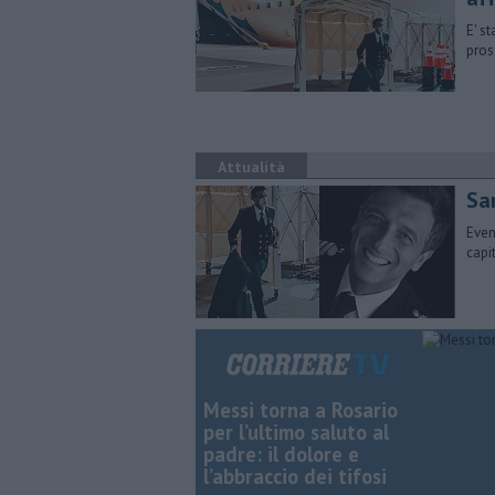
E' s
pros
Attualità
Sa
Even
capi
Messi torna a Rosario
per l’ultimo saluto al
padre: il dolore e
l’abbraccio dei tifosi