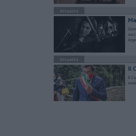
Attualità
Mar
Giov
succ
Arge
Attualità
​Il
Il C
week