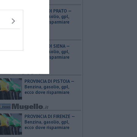
PROVINCIA DI PRATO — ​
Benzina, gasolio, gpl,
ecco dove risparmiare
PROVINCIA DI SIENA — ​
Benzina, gasolio, gpl,
ecco dove risparmiare
PROVINCIA DI PISTOIA — ​
Benzina, gasolio, gpl,
ecco dove risparmiare
PROVINCIA DI FIRENZE — ​
Benzina, gasolio, gpl,
ecco dove risparmiare