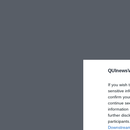
QUInewsVa
If you wish 
sensitive in
confirm you
continue se
information 
further disc
participants
Downstream 