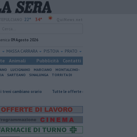
22°
34°
EPULCIANO
QuiNews.net
enica
09 Agosto 2026
O
MASSA CARRARA
PISTOIA
PRATO
ste
Animali
Pubblicità
Contatti
IANO
LUCIGNANO
MARCIANO
MONTALCINO-
IA
SARTEANO
SINALUNGA
TORRITA DI
iano orario
​Tutte le offerte di lavoro in provincia di Arezzo
​Benzi