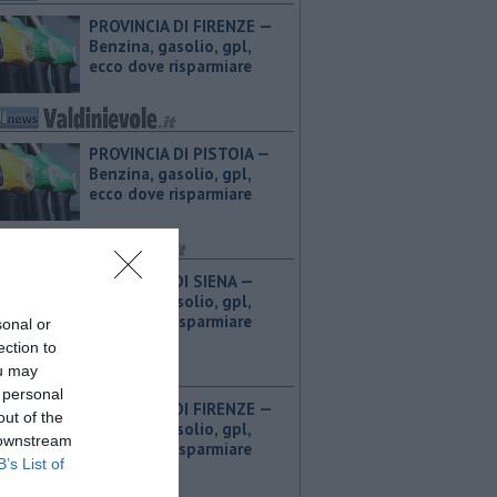
PROVINCIA DI FIRENZE — ​
Benzina, gasolio, gpl,
ecco dove risparmiare
PROVINCIA DI PISTOIA — ​
Benzina, gasolio, gpl,
ecco dove risparmiare
PROVINCIA DI SIENA — ​
Benzina, gasolio, gpl,
ecco dove risparmiare
sonal or
ection to
ou may
 personal
PROVINCIA DI FIRENZE — ​
out of the
Benzina, gasolio, gpl,
 downstream
ecco dove risparmiare
B’s List of