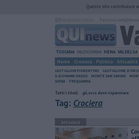
Questo sito contribuisce 
QUI
quotidiano online.
Percorso semplificat
TOSCANA
VALDICHIANA
SIENA
VALDELSA
Home
Cronaca
Politica
Attualità
CASTIGLION FIORENTINO
CASTIGLIONE D'ORC
S.GIOVANNI D'ASSO
MONTE SAN SAVINO
MONT
SIENA
TREQUANDA
 di Arezzo
​Benzina, gasolio, gpl, ecco dove risparmiare
Tutti i titoli:
​Benzina, gas
Tag:
Crociera
Attualità
Co
af