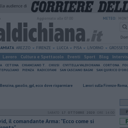
alla audience di
o
Aggiornato alle 07:00
METEO:
MONT
Dom
AMIATA
AREZZO
FIRENZE
LUCCA
PISA
LIVORNO
GROSSET
Lavoro
Cultura e Spettacolo
Eventi
Sport
Blog
Intervi
IA
CETONA
CHIANCIANO T.
CHIUSI
CIVITELLA VALDICHIANA
CORTONA
FO
EPULCIANO
PIENZA
RADICOFANI
SAN CASCIANO BAGNI
SAN QUIRICO D'ORC
olio, gpl, ecco dove risparmiare
Lavori sulla Firenze-Roma, i treni camb
SABATO
17 OTTOBRE 2020
ORE 14:00
vid, il comandante Arma: "Ecco come si
fronta"