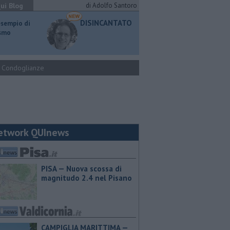
ui Blog
di Adolfo Santoro
DISINCANTATO
esempio di
ismo
Condoglianze
etwork QUInews
PISA — Nuova scossa di
magnitudo 2.4 nel Pisano
CAMPIGLIA MARITTIMA —