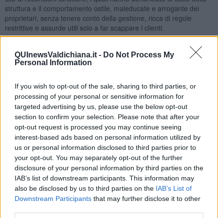
struttura e il comportamento ostile, maleducate e arrogante dei
proprietari, senza tenere conto della gestione, ricca di regole
restrittive e assurde utili solo a far scappare i clienti.
Sos Quercia delle Checche, il gruppo nato su facebook
con lo
scopo di tutelare il territorio e le sue bellezze,
su indicazione del
QUInewsValdichiana.it -
Do Not Process My
gruppo Amici del Trekking di Montepulciano
, si è fatto
Personal Information
portavoce della situazione della frazione, del fatto che le visite
siano consentite solo a pagamento e su come sono state realizzate
If you wish to opt-out of the sale, sharing to third parties, or
certe opere edilizie in una zona panoramica e paesaggistica come
processing of your personal or sensitive information for
la piccola frazione. Il gruppo
facebook ha sollevato la questione
targeted advertising by us, please use the below opt-out
al sindaco
di Castiglion d’Orcia Claudio Galletti, alla
section to confirm your selection. Please note that after your
soprintendenza per i beni architettonici e per il paesaggio di Siena
opt-out request is processed you may continue seeing
e Grosseto Arch. Anna Di Bene e al prefetto di Siena dott. Renato
interest-based ads based on personal information utilized by
Saccone.
us or personal information disclosed to third parties prior to
In data 1 Giugno i rappresentanti del gruppo
hanno incontrato il
your opt-out. You may separately opt-out of the further
sindaco Galletti, il quale li ha assicurati che si impegnerà a far
disclosure of your personal information by third parties on the
rispettare l'ordinanza che
fissala nel 2010, ovvero l'apertura del
IAB’s list of downstream participants. This information may
cancello
per consentire la percorribilità della pubblica via, anche
also be disclosed by us to third parties on the
IAB’s List of
se ancora non ha avuto nessun seguito. Giunti però ormai alla
Downstream Participants
that may further disclose it to other
metà di Giugno,
il gruppo non ha ancora avuto un riscontro
e
third parties.
desidera formalizzare la richiesta di chiarimenti alla luce di quello