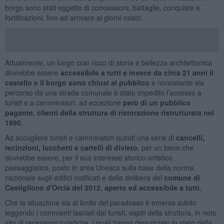
borgo sono stati oggetto di concessioni, battaglie, conquiste e
fortificazioni, fino ad arrivare ai giorni nostri.
Attualmente, un luogo così ricco di storia e bellezza architettonica
dovrebbe essere
accessibile a tutti e invece da circa 21 anni il
castello e il borgo sono chiusi al pubblico
e nonostante sia
percorso da una strada comunale è stato impedito l’accesso a
turisti e a camminatori, ad eccezione
però di un pubblico
pagante, clienti della struttura di ristorazione ristrutturata nel
1990.
Ad accogliere turisti e camminatori quindi una serie di
cancelli,
recinzioni, lucchetti e cartelli di divieto
, per un bene che
dovrebbe essere, per il suo interesse storico-artistico
paesaggistico, posto in area Unesco sulla base della norma
nazionale sugli edifici notificati e della delibera del
comune di
Castiglione d'Orcia del 2012, aperto ed accessibile a tutti.
Che la situazione sia al limite del paradosso è emersa subito
leggendo i commenti lasciati dai turisti, ospiti della struttura, in noto
sito di recensioni turistiche, i quali hanno denunciato lo stato della