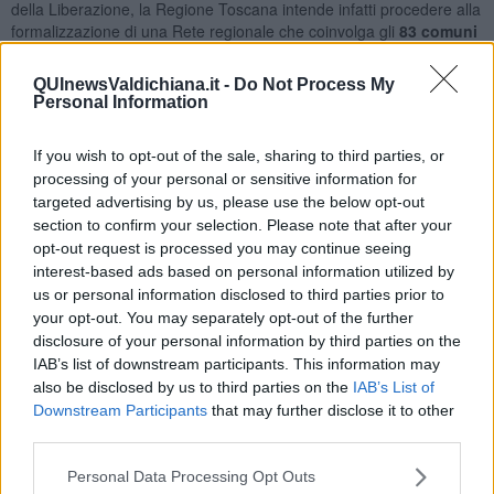
della Liberazione, la Regione Toscana intende infatti procedere alla
formalizzazione di una Rete regionale che coinvolga gli
83 comuni
toscani
teatro di stragi ed eccidi nazifascisti con l’obiettivo di
valorizzare la memoria della lotta di resistenza delle comunità locali
QUInewsValdichiana.it -
Do Not Process My
così come di tutti quei luoghi della memoria, piccoli musei e centri
Personal Information
di documentazione sulla storia della resistenza al nazifascismo in
Toscana, partendo dalla consapevolezza che la tutela della
If you wish to opt-out of the sale, sharing to third parties, or
Memoria storica dell’antifascismo e della Resistenza costituisce il
processing of your personal or sensitive information for
presupposto alla base dell’identità istituzionale della comunità
targeted advertising by us, please use the below opt-out
regionale.
section to confirm your selection. Please note that after your
opt-out request is processed you may continue seeing
interest-based ads based on personal information utilized by
us or personal information disclosed to third parties prior to
“L’Amministrazione comunale di Civitella – spiega il sindaco Andrea
your opt-out. You may separately opt-out of the further
Tavarnesi – da molti anni ha promosso iniziative e ricerche storiche
disclosure of your personal information by third parties on the
per ottenere una ricostruzione accurata dell’origine e della
IAB’s list of downstream participants. This information may
dinamica del massacro del 29 giugno del 1944 anche attraverso la
also be disclosed by us to third parties on the
IAB’s List of
raccolta di documentazione e testimonianze successivamente
Downstream Participants
that may further disclose it to other
confluite nell’‘Archivio della Memoria’, consultabile nel nostro sito
third parties.
istituzionale, che costituisce un prezioso strumento di
approfondimento di quanto accaduto. Considerato anche questo è
Personal Data Processing Opt Outs
stato ritenuto importante ed opportuno aderire alla Rete, come è